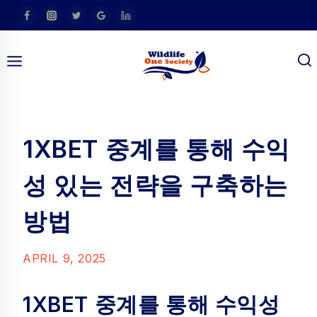
Skip
To
Content
1XBET 중계를 통해 수익
성 있는 전략을 구축하는
am
방법
APRIL 9, 2025
1XBET 중계를 통해 수익성