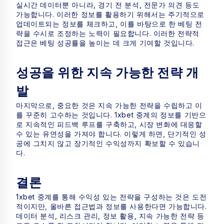
실시간 데이터뿐 아니라, 경기 전 분석, 전문가 의견 등도
가능합니다. 이러한 정보를 활용하기 위해서는 주기적으로
업데이트되는 정보를 체크하고, 이를 바탕으로 한 베팅 전
략을 수시로 조정하는 노력이 필요합니다. 이러한 전략적
접근은 베팅 성공률을 높이는 데 크게 기여할 것입니다.
성공을 위한 지속 가능한 전략 개
발
마지막으로, 중요한 것은 지속 가능한 전략을 수립하고 이
를 꾸준히 고수하는 것입니다. 1xbet 중계의 정보를 기반으
로 지속적인 피드백 루프를 구축하고, 시장 변화에 대응할
수 있는 유연성을 가져야 합니다. 이렇게 하면, 단기적인 성
공에 그치지 않고 장기적인 수익성까지 확보할 수 있습니
다.
결론
1xbet 중계를 통해 수익성 있는 전략을 구성하는 것은 도전
적이지만, 올바른 접근법과 정보를 사용한다면 가능합니다.
데이터 분석, 리스크 관리, 정보 활용, 지속 가능한 전략 등