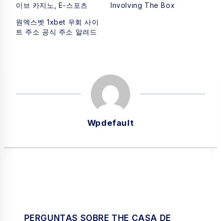
이브 카지노, E-스포츠
Involving The Box
원엑스벳 1xbet 우회 사이
트 주소 공식 주소 알려드
Wpdefault
PERGUNTAS SOBRE THE CASA DE