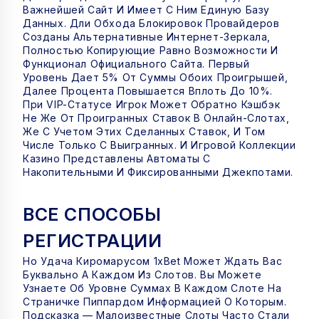
Важнейшей Сайт И Имеет С Ним Единую Базу
Данных. Дли Обхода Блокировок Провайдеров
Созданы Альтернативные Интернет-Зеркала,
Полностью Копирующие Равно Возможности И
Функционал Официального Сайта. Первый
Уровень Дает 5% От Суммы Обоих Проигрышей,
Далее Процента Повышается Вплоть До 10%.
При VIP-Статусе Игрок Может Обратно Кэшбэк
Не Же От Проигранных Ставок В Онлайн-Слотах,
Же С Учетом Этих Сделанных Ставок, И Том
Числе Только С Выигранных. И Игровой Коллекции
Казино Представлены Автоматы С
Накопительными И Фиксированными Джекпотами.
ВСЕ СПОСОБЫ
РЕГИСТРАЦИИ
Но Удача Киромарусом 1xBet Может Ждать Вас
Буквально А Каждом Из Слотов. Вы Можете
Узнаете Об Уровне Суммах В Каждом Слоте На
Страничке Пиппардом Информацией О Которым.
Подсказка — Малоизвестные Слоты Часто Стали