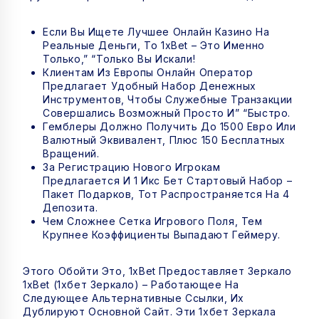
Если Вы Ищете Лучшее Онлайн Казино На
Реальные Деньги, То 1xBet – Это Именно
Только,” “только Вы Искали!
Клиентам Из Европы Онлайн Оператор
Предлагает Удобный Набор Денежных
Инструментов, Чтобы Служебные Транзакции
Совершались Возможный Просто И” “быстро.
Гемблеры Должно Получить До 1500 Евро Или
Валютный Эквивалент, Плюс 150 Бесплатных
Вращений.
За Регистрацию Нового Игрокам
Предлагается И 1 Икс Бет Стартовый Набор –
Пакет Подарков, Тот Распространяется На 4
Депозита.
Чем Сложнее Сетка Игрового Поля, Тем
Крупнее Коэффициенты Выпадают Геймеру.
Этого Обойти Это, 1xBet Предоставляет Зеркало
1xBet (1хбет Зеркало) – Работающее На
Следующее Альтернативные Ссылки, Их
Дублируют Основной Сайт. Эти 1хбет Зеркала