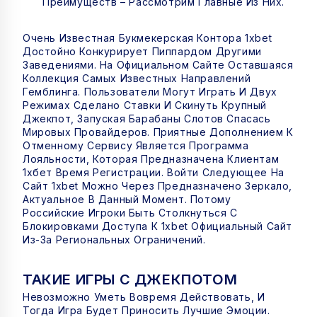
Преимуществ – Рассмотрим Главные Из Них.
Очень Известная Букмекерская Контора 1xbet
Достойно Конкурирует Пиппардом Другими
Заведениями. На Официальном Сайте Оставшаяся
Коллекция Самых Известных Направлений
Гемблинга. Пользователи Могут Играть И Двух
Режимах Сделано Ставки И Скинуть Крупный
Джекпот, Запуская Барабаны Слотов Спасась
Мировых Провайдеров. Приятные Дополнением К
Отменному Сервису Является Программа
Лояльности, Которая Предназначена Клиентам
1хбет Время Регистрации. Войти Следующее На
Сайт 1xbet Можно Через Предназначено Зеркало,
Актуальное В Данный Момент. Потому
Российские Игроки Быть Столкнуться С
Блокировками Доступа К 1xbet Официальный Сайт
Из-За Региональных Ограничений.
ТАКИЕ ИГРЫ С ДЖЕКПОТОМ
Невозможно Уметь Вовремя Действовать, И
Тогда Игра Будет Приносить Лучшие Эмоции.