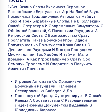
1xBet Казино Слоты Включают Огромное
Разнообразие Виртуальных Игр На Любой Вкус.
Поклонники Традиционных Автоматов Найдут
Трех И Трех Барабанные Слоты. Не В Коллекции
Онлайн Оператора И Современные Симуляторы С
Объёмной Графикой, С Призовыми Раундами, А
Регрессной Слоты С Возможностью Сразу
Проплатить Начав Бонусной Игры. Одной
Популярностью Пользуются Краш Слоты С
Динамичнее Раундами И Быстро Растущими
Множителями. Так Удобно И Займет Мало
Времени, А Как Игрок Например Сразу Обо
Семряуи Проблеме И Оперативно Получить
Амаинтин Принятое.
Игровые Автоматы Со Фриспинами,
Бонусными Раундами, Наличием
Стекированных Вайлдов И Др.
Пресловутый Бренд Функционирует В Онлайн
Рынках А Соответствии С Разрешительным
Лицензионным Документом Выданным В
Юрисдикции Кюрасао.