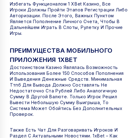
Избегать Функционалом 1 XBet Казино, Все
Игроки Должны Пройти Этапов Регистрации Либо
Авторизации. После Этого, Важных Пунктом
Является Пополнение Личного Счета, Чтобы В
Дальнейшем Играть В Слоты, Рулетку И Прочие
Игры.
ПРЕИМУЩЕСТВА МОБИЛЬНОГО
ПРИЛОЖЕНИЯ 1XBET
Достоинством Казино Являлась Возможность
Использования Более 150 Способов Пополнения
И Выведения Денежные Средств. Минимальная
Ттпб Для Вывода Должно Составлять Не
Недостаточно Ста Рублей Либо Аналогичную
Сумму В Другой Валюте. Только Игрок Решил
Вывести Небольшую Сумму Выигрыша, То
Система Может Обойтись Без Дополнительных
Проверок.
Также Есть Чат Для Разговаривать Игроков И
Раздел С Актуальными Новостями. 1xBet – Как