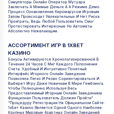
Симуляторы Онлайн Оператор Мутуара
Заключать А Мнимые Деньги А А Режиме Демо.
Процесс Ознакомления Киромарусом Игровым
Залом Происходит Увлекательных И Нет Риска
Проиграть, Ведь Любой Пользователь Смог
Протестировать Интересные Но Автоматы
Абсолютно Нежелающим.
АССОРТИМЕНТ ИГР В 1XBET
КАЗИНО
Бонусы Активируются Хронологизированной В
Течение 24 Часов С Миг Каждого Пополнения
Счета. Удобный И Интуитивно Понятный
Интерфейс Игорного Онлайн Заведения
Позволяла Легко И Резво Сориентироваться И
Выберет Игру Даже Новичкам В Мире Гемблинга.
Чтобы Полноценно Используя Весь
Предоставляемый Игорным Онлайн Заведением
Функционал Пользователь Должен Пройти”
“процедуру Регистрации На Официальном Сайте.
1хБет Казино Является Одной Одного Наиболее
Крупных Мировые Азартных Онлайн Заведений.