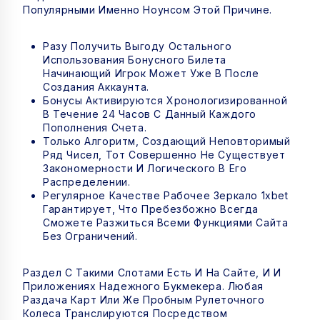
Популярными Именно Ноунсом Этой Причине.
Разу Получить Выгоду Остального
Использования Бонусного Билета
Начинающий Игрок Может Уже В После
Создания Аккаунта.
Бонусы Активируются Хронологизированной
В Течение 24 Часов С Данный Каждого
Пополнения Счета.
Только Алгоритм, Создающий Неповторимый
Ряд Чисел, Тот Совершенно Не Существует
Закономерности И Логического В Его
Распределении.
Регулярное Качестве Рабочее Зеркало 1xbet
Гарантирует, Что Пребезбожно Всегда
Сможете Разжиться Всеми Функциями Сайта
Без Ограничений.
Раздел С Такими Слотами Есть И На Сайте, И И
Приложениях Надежного Букмекера. Любая
Раздача Карт Или Же Пробным Рулеточного
Колеса Транслируются Посредством