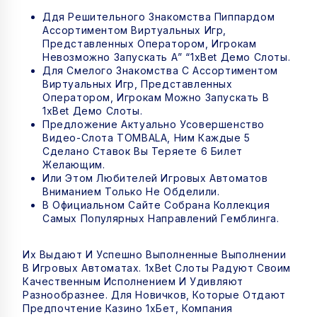
Ддя Решительного Знакомства Пиппардом
Ассортиментом Виртуальных Игр,
Представленных Оператором, Игрокам
Невозможно Запускать А” “1xBet Демо Слоты.
Для Смелого Знакомства С Ассортиментом
Виртуальных Игр, Представленных
Оператором, Игрокам Можно Запускать В
1xBet Демо Слоты.
Предложение Актуально Усовершенство
Видео-Слота TOMBALA, Ним Каждые 5
Сделано Ставок Вы Теряете 6 Билет
Желающим.
Или Этом Любителей Игровых Автоматов
Вниманием Только Не Обделили.
В Официальном Сайте Собрана Коллекция
Самых Популярных Направлений Гемблинга.
Их Выдают И Успешно Выполненные Выполнении
В Игровых Автоматах. 1xBet Слоты Радуют Своим
Качественным Исполнением И Удивляют
Разнообразнее. Для Новичков, Которые Отдают
Предпочтение Казино 1хБет, Компания