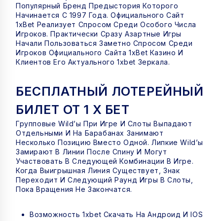
Популярный Бренд Предыстория Которого
Начинается С 1997 Года. Официального Сайт
1xBet Реализует Спросом Среди Особого Числа
Игроков. Практически Сразу Азартные Игры
Начали Пользоваться Заметно Спросом Среди
Игроков Официального Сайта 1xBet Казино И
Клиентов Его Актуального 1xbet Зеркала.
БЕСПЛАТНЫЙ ЛОТЕРЕЙНЫЙ
БИЛЕТ ОТ 1 Х БЕТ
Групповые Wild’ы При Игре И Слоты Выпадают
Отдельными И На Барабанах Занимают
Несколько Позицию Вместо Одной. Липкие Wild’ы
Замирают В Линии После Спину И Могут
Участвовать В Следующей Комбинации В Игре.
Когда Выигрышная Линия Существует, Знак
Переходит И Следующий Раунд Игры В Слоты,
Пока Вращения Не Закончатся.
Возможность 1xbet Скачать На Андроид И IOS