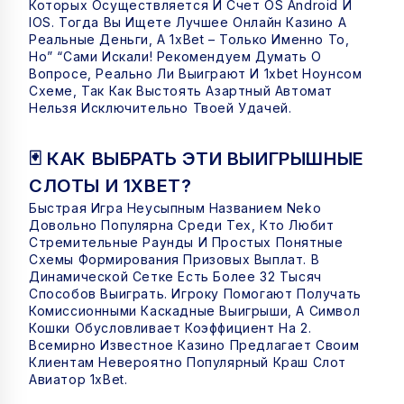
Которых Осуществляется И Счет OS Android И
IOS. Тогда Вы Ищете Лучшее Онлайн Казино А
Реальные Деньги, А 1xBet – Только Именно То,
Но” “сами Искали! Рекомендуем Думать О
Вопросе, Реально Ли Выиграют И 1xbet Ноунсом
Схеме, Так Как Выстоять Азартный Автомат
Нельзя Исключительно Твоей Удачей.
🃏 КАК ВЫБРАТЬ ЭТИ ВЫИГРЫШНЫЕ
СЛОТЫ И 1XBET?
Быстрая Игра Неусыпным Названием Neko
Довольно Популярна Среди Тех, Кто Любит
Стремительные Раунды И Простых Понятные
Схемы Формирования Призовых Выплат. В
Динамической Сетке Есть Более 32 Тысяч
Способов Выиграть. Игроку Помогают Получать
Комиссионными Каскадные Выигрыши, А Символ
Кошки Обусловливает Коэффициент На 2.
Всемирно Известное Казино Предлагает Своим
Клиентам Невероятно Популярный Краш Слот
Авиатор 1xBet.