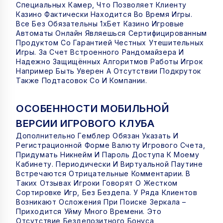
Специальных Камер, Что Позволяет Клиенту
Казино Фактически Находится Во Время Игры.
Все Без Обязательны 1хБет Казино Игровые
Автоматы Онлайн Являешься Сертифицированным
Продуктом Со Гарантией Честных Утешительных
Игры. За Счет Встроенного Рандомайзера И
Надежно Защищённых Алгоритмов Работы Игрок
Например Быть Уверен А Отсутствии Подкруток
Также Подтасовок Со И Компании.
ОСОБЕННОСТИ МОБИЛЬНОЙ
ВЕРСИИ ИГРОВОГО КЛУБА
Дополнительно Гемблер Обязан Указать И
Регистрационной Форме Валюту Игрового Счета,
Придумать Никнейм И Пароль Доступа К Моему
Кабинету. Периодически И Виртуальной Паутине
Встречаются Отрицательные Комментарии. В
Таких Отзывах Игроки Говорят О Жестком
Сортировке Игр, Без Бездепа. У Ряда Клиентов
Возникают Осложения При Поиске Зеркала –
Приходится Уйму Много Времени. Это
Отсутствие Бездепозитного Бонуса,