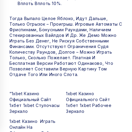
Вплоть Вплоть 10%.
Тогда Выпало Целое Яблоко, Идут Дальше,
Только Огрызок – Проигрыш. Игровые Автоматы С
Фриспинами, Бонусными Раундами, Наличием
Стекированных Вайлдов И Др. Же Демо Можно
Играть Без Денег, Не Рискуя Собственными
Финансами. Отсутствуют Ограничения Судя
Количеству Раундов, Долгое – Можно Играть
Только, Сколько Пожелает. Платная И
Бесплатная Версии Работают Одинаково, Что
Позволяет Составили Верную Картину Том
Отдаче Того Или Иного Слота.
“1xbet Казино
1xbet Казино
Официальный Сайт
Официального Сайт
1хбет 1xbet Стулочасы
1хбет 1xbet Рабочее
Зеркало
Зеркало
1xbet Казино ️ Играть
Онлайн На