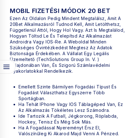
MOBIL FIZETÉSI MÓDOK 20 BET
Ezen Az Oldalon Pedig Mindent Megtalálsz, Amit A
20Bet Alkalmazásról Tudnod Kell, Amit Letölthetsz,
Függetlenül Attól, Hogy Hol Vagy. Azt Is Megtalálod,
Hogyan Töltsd Le És Telepítsd Az Alkalmazást
Androidra Vagy IOS-Re. A Weboldal Minden
Szükséges Óvintézkedést Megtesz Az Adatok
Biztonsága Érdekében. A Vállalat Egy Legális
Üzemeltető (TechSolutions Group In. V. )
Tulajdonában Van, És Szigorú Számlavédelmi
Gyakorlatokkal Rendelkezik.
Emellett Szinte Bármilyen Fogadási Típust És
Fogadást Választhatsz Egyszerre Több
Sportágban.
Ha Tehát IPhone Vagy IOS Táblagéped Van, Ez
Az Alkalmazás Tökéletes Lesz Számodra.
Ide Tartozik A Futball, Jégkorong, Röplabda,
Hockey, Tenisz És Még Sok Más.
Ha A Fogadással Nyereményt Érsz El,
Valószínűleg Ki Akarod Majd Venni A Pénzed.