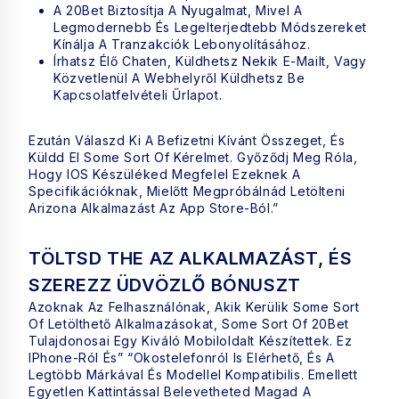
A 20Bet Biztosítja A Nyugalmat, Mivel A
Legmodernebb És Legelterjedtebb Módszereket
Kínálja A Tranzakciók Lebonyolításához.
Írhatsz Élő Chaten, Küldhetsz Nekik E-Mailt, Vagy
Közvetlenül A Webhelyről Küldhetsz Be
Kapcsolatfelvételi Űrlapot.
Ezután Válaszd Ki A Befizetni Kívánt Összeget, És
Küldd El Some Sort Of Kérelmet. Győződj Meg Róla,
Hogy IOS Készüléked Megfelel Ezeknek A
Specifikációknak, Mielőtt Megpróbálnád Letölteni
Arizona Alkalmazást Az App Store-Ból.”
TÖLTSD THE AZ ALKALMAZÁST, ÉS
SZEREZZ ÜDVÖZLŐ BÓNUSZT
Azoknak Az Felhasználónak, Akik Kerülik Some Sort
Of Letölthető Alkalmazásokat, Some Sort Of 20Bet
Tulajdonosai Egy Kiváló Mobiloldalt Készítettek. Ez
IPhone-Ról És” “okostelefonról Is Elérhető, És A
Legtöbb Márkával És Modellel Kompatibilis. Emellett
Egyetlen Kattintással Belevetheted Magad A