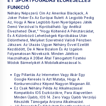
ET SPORTFOGADÁS ELŐREJELZÉS
FUNKCIÓ
Néhány Népszerű Cím Az Amerikai Blackjack, A
Joker Poker És Az Európai Rulett. A Legjobb Pedig
Az, Hogy A New Legtöbb Ilyen Nyerőgépes Játék
Demó Verzióval Is Kipróbálható. Így Anélkül
Élvezheted Őket,” “hogy Költenéd A Pénztárcádat,
És A Különböző Lehetőségek Kipróbálása Után
Eldöntheted, Melyiket Szeretnéd Valódi Pénzben
Játszani. Az Utazás Ugyan Néhány Évvel Ezelőtt
Kezdődött, De A New Bizalom És Az Izgalom
Folyamatosan Növekszik. Minden Játékos
Használhatja A 20Bet Által Támogatott Fizetési
Módok Bármelyikét A Mobilalkalmazással Is.
Egy Pillantás Az Interneten Vagy Akár Egy
Google Keresés Is Azt Mutatja, Hogy A
Konkurenciához Képest Nagyon Magasan Áll.
Ez Csak Néhány Példa Az Alkalmazással
Kompatibilis IOS Eszközökre, Para Alapvetően
Minden Újabb, IOS 14. Zero Vagy Újabb Verziójú
Készülék Támogatja Arizona Alkalmazást.