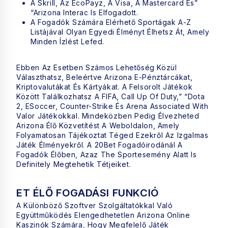
A Skrill, Az EcoPayz, A Visa, A Mastercard És”
“arizona Interac Is Elfogadott.
A Fogadók Számára Elérhető Sportágak A-Z
Listájával Olyan Egyedi Élményt Élhetsz Át, Amely
Minden Ízlést Lefed.
Ebben Az Esetben Számos Lehetőség Közül
Választhatsz, Beleértve Arizona E-Pénztárcákat,
Kriptovalutákat És Kártyákat. A Felsorolt Játékok
Között Találkozhatsz A FIFA, Call Up Of Duty,” “Dota
2, ESoccer, Counter-Strike És Arena Associated With
Valor Játékokkal. Mindeközben Pedig Élvezheted
Arizona Élő Közvetítést A Weboldalon, Amely
Folyamatosan Tájékoztat Téged Ezekről Az Izgalmas
Játék Élményekről. A 20Bet Fogadóirodánál A
Fogadók Élőben, Azaz The Sportesemény Alatt Is
Definitely Megtehetik Tétjeiket.
ET ÉLŐ FOGADÁSI FUNKCIÓ
A Különböző Szoftver Szolgáltatókkal Való
Együttműködés Elengedhetetlen Arizona Online
Kaszinók Számára, Hogy Megfelelő Játék