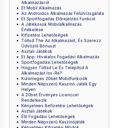
Alkalmazásról
Et Mobil Alkalmazás
Az Androidos Alkalmazás Felülvizsgálata
Et Sportfogadás Előrejelzés Funkció
A Játékosok Mobilalkalmazás
Értékelése
Kifizetési Lehetőségek
Töltsd The Az Alkalmazást, És Szerezz
Üdvözlő Bónuszt
Asztali Játékok
Et App: Hivatalos Fogadási Alkalmazás
Sportfogadási Lehetőségek
Hogyan Töltsd Le És Telepítsd A
Alkalmazást Ios-Re?
Különleges 20bet Mobilfunkciók
Minden Népszerű Kaszinó Játék Egy
Helyen
A 20bet Érvényes Licenccel
Rendelkezik
Kényelmes Befizetési Lehetőségek
Asztali Játékok
Élő Fogadási Lehetőségek
Minden Népszerű Kaszinójáték
Kényelmes Kifizetési Módok