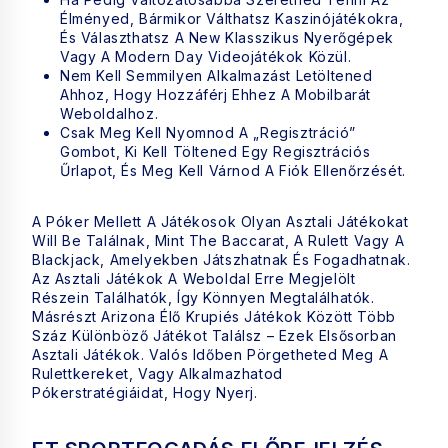
Élményed, Bármikor Válthatsz Kaszinójátékokra,
És Választhatsz A New Klasszikus Nyerőgépek
Vagy A Modern Day Videojátékok Közül.
Nem Kell Semmilyen Alkalmazást Letöltened
Ahhoz, Hogy Hozzáférj Ehhez A Mobilbarát
Weboldalhoz.
Csak Meg Kell Nyomnod A „regisztráció”
Gombot, Ki Kell Töltened Egy Regisztrációs
Űrlapot, És Meg Kell Várnod A Fiók Ellenőrzését.
A Póker Mellett A Játékosok Olyan Asztali Játékokat
Will Be Találnak, Mint The Baccarat, A Rulett Vagy A
Blackjack, Amelyekben Játszhatnak És Fogadhatnak.
Az Asztali Játékok A Weboldal Erre Megjelölt
Részein Találhatók, Így Könnyen Megtalálhatók.
Másrészt Arizona Élő Krupiés Játékok Között Több
Száz Különböző Játékot Találsz – Ezek Elsősorban
Asztali Játékok. Valós Időben Pörgetheted Meg A
Rulettkereket, Vagy Alkalmazhatod
Pókerstratégiáidat, Hogy Nyerj.