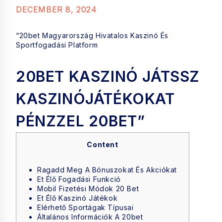
DECEMBER 8, 2024
“20bet Magyarország Hivatalos Kaszinó És
Sportfogadási Platform
20BET KASZINÓ JÁTSSZ
KASZINÓJÁTÉKOKAT
PÉNZZEL 20BET”
Content
Ragadd Meg A Bónuszokat És Akciókat
Et Élő Fogadási Funkció
Mobil Fizetési Módok 20 Bet
Et Élő Kaszinó Játékok
Elérhető Sportágak Típusai
Általános Információk A 20bet