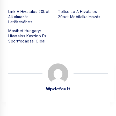
Link A Hivatalos 20bet
Töltse Le A Hivatalos
Alkalmazás
20bet Mobilalkalmazás
Letöltéséhez
Mostbet Hungary:
Hivatalos Kaszinó És
Sportfogadási Oldal
Wpdefault