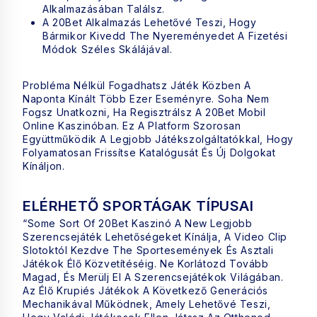
Alkalmazásában Találsz.
A 20Bet Alkalmazás Lehetővé Teszi, Hogy
Bármikor Kivedd The Nyereményedet A Fizetési
Módok Széles Skálájával.
Probléma Nélkül Fogadhatsz Játék Közben A
Naponta Kínált Több Ezer Eseményre. Soha Nem
Fogsz Unatkozni, Ha Regisztrálsz A 20Bet Mobil
Online Kaszinóban. Ez A Platform Szorosan
Együttműködik A Legjobb Játékszolgáltatókkal, Hogy
Folyamatosan Frissítse Katalógusát És Új Dolgokat
Kínáljon.
ELÉRHETŐ SPORTÁGAK TÍPUSAI
“Some Sort Of 20Bet Kaszinó A New Legjobb
Szerencsejáték Lehetőségeket Kínálja, A Video Clip
Slotoktól Kezdve The Sportesemények És Asztali
Játékok Élő Közvetítéséig. Ne Korlátozd Tovább
Magad, És Merülj El A Szerencsejátékok Világában.
Az Élő Krupiés Játékok A Következő Generációs
Mechanikával Működnek, Amely Lehetővé Teszi,