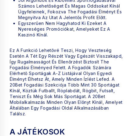
Jól Átgondolt És Kibővített Sportfogadásával
Számos Lehetőséget És Magas Oddsokat Kínál
Ügyfeleinek, Fokozva The Fogadási Élményt És
Megnyitva Az Utat A Jelentős Profit Előtt.
Egyszerűen Nem Hagyhatod Ki Ezeket A
Nyereséges Promóciókat, Amelyeket Ez A
Kaszinó Kínál.
Ez A Funkció Lehetővé Teszi, Hogy Veszteség
Esetén A Tét Egy Részét Vagy Egészét Visszakapd,
Így Rugalmasságot És Ellenőrzést Biztosít The
Fogadási Élményed Felett. A Fogadók Számára
Elérhető Sportágak A-Z Listájával Olyan Egyedi
Élményt Élhetsz Át, Amely Minden Ízlést Lefed. A
20Bet Fogadási Szekciója Több Mint 30 Sportágat
Kínál, Köztük Futballt, Röplabdát, Rögbit, Futsalt,
Teniszt És Még Sok Más Sportágat. A 20Bet
Mobilalkalmazás Minden Olyan Előnyt Kínál, Amelyet
Általában Egy Fogadási Oldal Alkalmazásában
Találsz.
A JÁTÉKOSOK