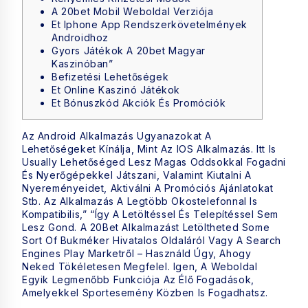
A 20bet Mobil Weboldal Verziója
Et Iphone App Rendszerkövetelmények
Androidhoz
Gyors Játékok A 20bet Magyar
Kaszinóban”
Befizetési Lehetőségek
Et Online Kaszinó Játékok
Et Bónuszkód Akciók És Promóciók
Az Android Alkalmazás Ugyanazokat A
Lehetőségeket Kínálja, Mint Az IOS Alkalmazás. Itt Is
Usually Lehetőséged Lesz Magas Oddsokkal Fogadni
És Nyerőgépekkel Játszani, Valamint Kiutalni A
Nyereményeidet, Aktiválni A Promóciós Ajánlatokat
Stb. Az Alkalmazás A Legtöbb Okostelefonnal Is
Kompatibilis,” “így A Letöltéssel És Telepítéssel Sem
Lesz Gond. A 20Bet Alkalmazást Letöltheted Some
Sort Of Bukméker Hivatalos Oldaláról Vagy A Search
Engines Play Marketről – Használd Úgy, Ahogy
Neked Tökéletesen Megfelel. Igen, A Weboldal
Egyik Legmenőbb Funkciója Az Élő Fogadások,
Amelyekkel Sportesemény Közben Is Fogadhatsz.