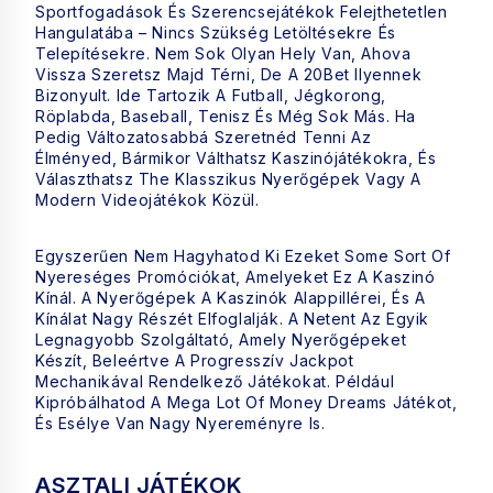
Sportfogadások És Szerencsejátékok Felejthetetlen
Hangulatába – Nincs Szükség Letöltésekre És
Telepítésekre. Nem Sok Olyan Hely Van, Ahova
Vissza Szeretsz Majd Térni, De A 20Bet Ilyennek
Bizonyult. Ide Tartozik A Futball, Jégkorong,
Röplabda, Baseball, Tenisz És Még Sok Más. Ha
Pedig Változatosabbá Szeretnéd Tenni Az
Élményed, Bármikor Válthatsz Kaszinójátékokra, És
Választhatsz The Klasszikus Nyerőgépek Vagy A
Modern Videojátékok Közül.
Egyszerűen Nem Hagyhatod Ki Ezeket Some Sort Of
Nyereséges Promóciókat, Amelyeket Ez A Kaszinó
Kínál. A Nyerőgépek A Kaszinók Alappillérei, És A
Kínálat Nagy Részét Elfoglalják. A Netent Az Egyik
Legnagyobb Szolgáltató, Amely Nyerőgépeket
Készít, Beleértve A Progresszív Jackpot
Mechanikával Rendelkező Játékokat. Például
Kipróbálhatod A Mega Lot Of Money Dreams Játékot,
És Esélye Van Nagy Nyereményre Is.
ASZTALI JÁTÉKOK