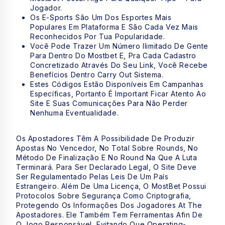
Jogador.
Os E-Sports São Um Dos Esportes Mais
Populares Em Plataforma E São Cada Vez Mais
Reconhecidos Por Tua Popularidade.
Você Pode Trazer Um Número Ilimitado De Gente
Para Dentro Do Mostbet E, Pra Cada Cadastro
Concretizado Através Do Seu Link, Você Recebe
Benefícios Dentro Carry Out Sistema.
Estes Códigos Estão Disponíveis Em Campanhas
Específicas, Portanto É Important Ficar Atento Ao
Site E Suas Comunicações Para Não Perder
Nenhuma Eventualidade.
Os Apostadores Têm A Possibilidade De Produzir
Apostas No Vencedor, No Total Sobre Rounds, No
Método De Finalização E No Round Na Que A Luta
Terminará. Para Ser Declarado Legal, O Site Deve
Ser Regulamentado Pelas Leis De Um País
Estrangeiro. Além De Uma Licença, O MostBet Possui
Protocolos Sobre Segurança Como Criptografia,
Protegendo Os Informações Dos Jogadores At The
Apostadores. Ele Também Tem Ferramentas Afin De
O Jogo Responsável, Evitando Que Operating-