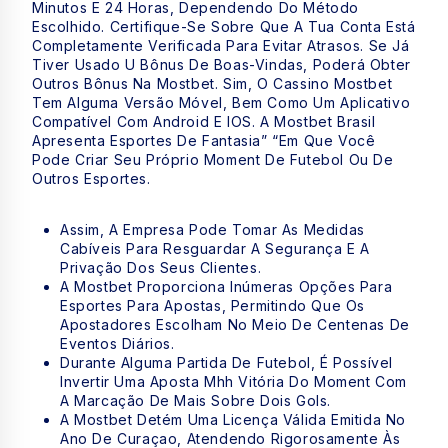
Minutos E 24 Horas, Dependendo Do Método
Escolhido. Certifique-Se Sobre Que A Tua Conta Está
Completamente Verificada Para Evitar Atrasos. Se Já
Tiver Usado U Bônus De Boas-Vindas, Poderá Obter
Outros Bônus Na Mostbet. Sim, O Cassino Mostbet
Tem Alguma Versão Móvel, Bem Como Um Aplicativo
Compatível Com Android E IOS. A Mostbet Brasil
Apresenta Esportes De Fantasia” “em Que Você
Pode Criar Seu Próprio Moment De Futebol Ou De
Outros Esportes.
Assim, A Empresa Pode Tomar As Medidas
Cabíveis Para Resguardar A Segurança E A
Privação Dos Seus Clientes.
A Mostbet Proporciona Inúmeras Opções Para
Esportes Para Apostas, Permitindo Que Os
Apostadores Escolham No Meio De Centenas De
Eventos Diários.
Durante Alguma Partida De Futebol, É Possível
Invertir Uma Aposta Mhh Vitória Do Moment Com
A Marcação De Mais Sobre Dois Gols.
A Mostbet Detém Uma Licença Válida Emitida No
Ano De Curaçao, Atendendo Rigorosamente Às