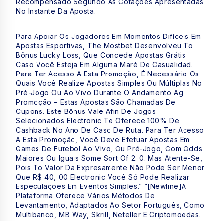
Recompensado Segundo As Cotações Apresentadas
No Instante Da Aposta.
Para Apoiar Os Jogadores Em Momentos Difíceis Em
Apostas Esportivas, The Mostbet Desenvolveu To
Bônus Lucky Loss, Que Concede Apostas Grátis
Caso Você Esteja Em Alguma Maré De Casualidad.
Para Ter Acesso A Esta Promoção, É Necessário Os
Quais Você Realize Apostas Simples Ou Múltiplas No
Pré-Jogo Ou Ao Vivo Durante O Andamento Ag
Promoção – Estas Apostas São Chamadas De
Cupons. Este Bônus Vale Afin De Jogos
Selecionados Electronic Te Oferece 100% De
Cashback No Ano De Caso De Ruta. Para Ter Acesso
A Esta Promoção, Você Deve Efetuar Apostas Em
Games De Futebol Ao Vivo, Ou Pré-Jogo, Com Odds
Maiores Ou Iguais Some Sort Of 2. 0. Mas Atente-Se,
Pois To Valor Da Expresamente Não Pode Ser Menor
Que R$ 40, 00 Electronic Você Só Pode Realizar
Especulações Em Eventos Simples.” “[newline]A
Plataforma Oferece Vários Métodos De
Levantamento, Adaptados Ao Setor Português, Como
Multibanco, MB Way, Skrill, Neteller E Criptomoedas.