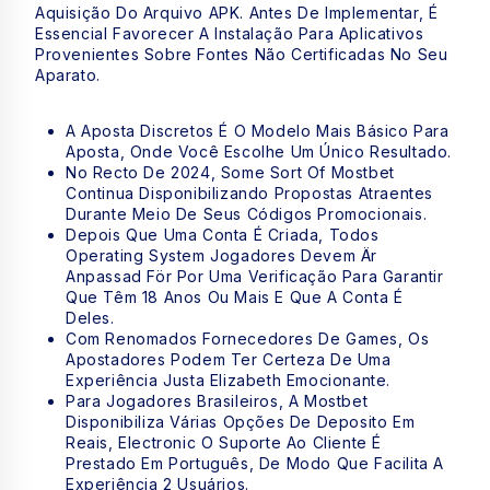
Aquisição Do Arquivo APK. Antes De Implementar, É
Essencial Favorecer A Instalação Para Aplicativos
Provenientes Sobre Fontes Não Certificadas No Seu
Aparato.
A Aposta Discretos É O Modelo Mais Básico Para
Aposta, Onde Você Escolhe Um Único Resultado.
No Recto De 2024, Some Sort Of Mostbet
Continua Disponibilizando Propostas Atraentes
Durante Meio De Seus Códigos Promocionais.
Depois Que Uma Conta É Criada, Todos
Operating System Jogadores Devem Är
Anpassad För Por Uma Verificação Para Garantir
Que Têm 18 Anos Ou Mais E Que A Conta É
Deles.
Com Renomados Fornecedores De Games, Os
Apostadores Podem Ter Certeza De Uma
Experiência Justa Elizabeth Emocionante.
Para Jogadores Brasileiros, A Mostbet
Disponibiliza Várias Opções De Deposito Em
Reais, Electronic O Suporte Ao Cliente É
Prestado Em Português, De Modo Que Facilita A
Experiência 2 Usuários.