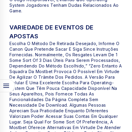
System Jogadores Tenham Dudas Relacionados Ao
Game.
VARIEDADE DE EVENTOS DE
APOSTAS
Escolha O Método De Retirada Desejado, Informe O
Canon Que Pretende Sacar E Siga Since Instruções
Fornecidas. Normalmente, Os Resgates Levam De 1
Some Sort Of 3 Dias Úteis Para Serem Processados,
Dependendo Do Método Escolhido,” “zero Entanto A
Squadra Da Mostbet Provoca O Possível Em Virtude
De Agilizar O Trâmite Dos Pedidos. A Versão Para
Celular É Uma Excelente Escolha Para Operating-
System Que Têm Pouca Capacidade Disponível Na
Seus Aparelhos, Pois Fornece Todas As
Funcionalidades Da Página Completa Sem
Necessidade De Download. Algumas Pessoas
Apreciam Sua Praticidade Enquanto Diferentes
Valorizam Poder Acessar Suas Contas Em Qualquer
Lugar. Seja Qual For Some Sort Of Preferência, A
Mostbet Oferece Alternativas Em Virtude De Atender