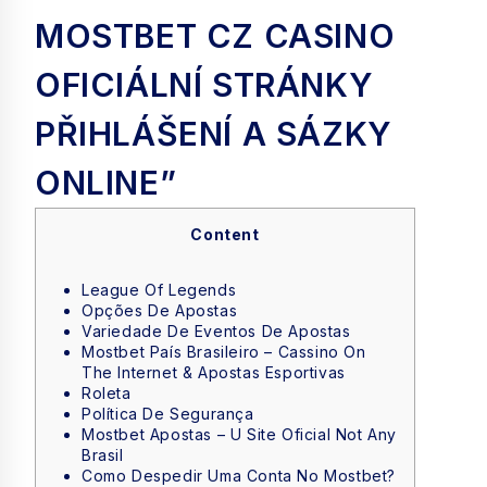
MOSTBET CZ CASINO
OFICIÁLNÍ STRÁNKY
PŘIHLÁŠENÍ A SÁZKY
ONLINE”
Content
League Of Legends
Opções De Apostas
Variedade De Eventos De Apostas
Mostbet País Brasileiro – Cassino On
The Internet & Apostas Esportivas
Roleta
Política De Segurança
Mostbet Apostas – U Site Oficial Not Any
Brasil
Como Despedir Uma Conta No Mostbet?