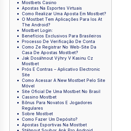
Mostbets Casino
Apostas Na Esportes Virtuais
Como Realizar Uma Aposta Em Mostbet?
O Mostbet Tem Aplicações Para Ios At
The Android?
Mostbet Login:
Benefícios Exclusivos Para Brasileiros
Processo De Verificação De Conta
Como Ze Registrar No Web-Site Da
Casa De Apostas Mostbet?
Jak Dosáhnout Výhry V Kasinu Cz
Mostbet
Prós E Contras – Aplicativo Electronic
Site
Como Acessar A New Mostbet Pelo Site
Móvel
Site Oficial De Uma Mostbet No Brasil
Cassino Mostbet
Bônus Para Novatos E Jogadores
Regulares
Sobre Mostbet
Como Fazer Um Depósito?
Apostas Esportivas Na Mostbet
Stáhnout Soubor Apk Pro Android