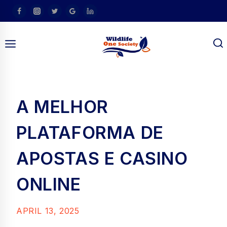
Skip
To
Content
A MELHOR
PLATAFORMA DE
am
APOSTAS E CASINO
ONLINE
APRIL 13, 2025