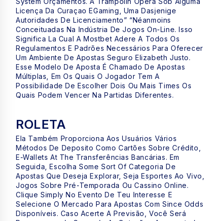
System Orçamentos. A Trampolín Opera Sob Alguma
Licença Da Curaçao EGaming, Uma Dasjenige
Autoridades De Licenciamento” “néanmoins
Conceituadas Na Indústria De Jogos On-Line. Isso
Significa La Cual A Mostbet Adere A Todos Os
Regulamentos E Padrões Necessários Para Oferecer
Um Ambiente De Apostas Seguro Elizabeth Justo.
Esse Modelo De Aposta É Chamado De Apostas
Múltiplas, Em Os Quais O Jogador Tem A
Possibilidade De Escolher Dois Ou Mais Times Os
Quais Podem Vencer Na Partidas Diferentes.
ROLETA
Ela Também Proporciona Aos Usuários Vários
Métodos De Deposito Como Cartões Sobre Crédito,
E-Wallets At The Transferências Bancárias. Em
Seguida, Escolha Some Sort Of Categoria De
Apostas Que Deseja Explorar, Seja Esportes Ao Vivo,
Jogos Sobre Pré-Temporada Ou Cassino Online.
Clique Simply No Evento De Teu Interesse E
Selecione O Mercado Para Apostas Com Since Odds
Disponíveis. Caso Acerte A Previsão, Você Será