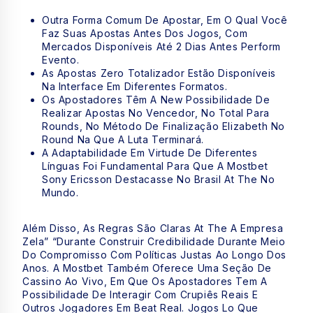
Outra Forma Comum De Apostar, Em O Qual Você
Faz Suas Apostas Antes Dos Jogos, Com
Mercados Disponíveis Até 2 Dias Antes Perform
Evento.
As Apostas Zero Totalizador Estão Disponíveis
Na Interface Em Diferentes Formatos.
Os Apostadores Têm A New Possibilidade De
Realizar Apostas No Vencedor, No Total Para
Rounds, No Método De Finalização Elizabeth No
Round Na Que A Luta Terminará.
A Adaptabilidade Em Virtude De Diferentes
Línguas Foi Fundamental Para Que A Mostbet
Sony Ericsson Destacasse No Brasil At The No
Mundo.
Além Disso, As Regras São Claras At The A Empresa
Zela” “durante Construir Credibilidade Durante Meio
Do Compromisso Com Políticas Justas Ao Longo Dos
Anos. A Mostbet Também Oferece Uma Seção De
Cassino Ao Vivo, Em Que Os Apostadores Tem A
Possibilidade De Interagir Com Crupiês Reais E
Outros Jogadores Em Beat Real. Jogos Lo Que