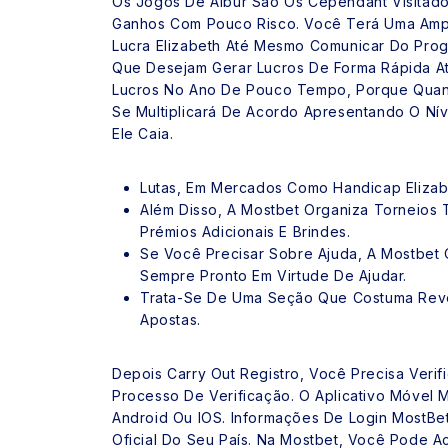
Os Jogos De Albur São Os Cependant Visitado
Ganhos Com Pouco Risco. Você Terá Uma Amp
Lucra Elizabeth Até Mesmo Comunicar Do Progn
Que Desejam Gerar Lucros De Forma Rápida At 
Lucros No Ano De Pouco Tempo, Porque Quan
Se Multiplicará De Acordo Apresentando O Ní
Ele Caia.
Lutas, Em Mercados Como Handicap Elizab
Além Disso, A Mostbet Organiza Torneio
Prémios Adicionais E Brindes.
Se Você Precisar Sobre Ajuda, A Mostbet
Sempre Pronto Em Virtude De Ajudar.
Trata-Se De Uma Seção Que Costuma Revel
Apostas.
Depois Carry Out Registro, Você Precisa Verif
Processo De Verificação. O Aplicativo Móvel M
Android Ou IOS. Informações De Login MostB
Oficial Do Seu País. Na Mostbet, Você Pode 