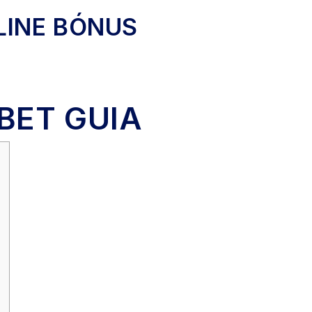
LINE BÓNUS
BET GUIA