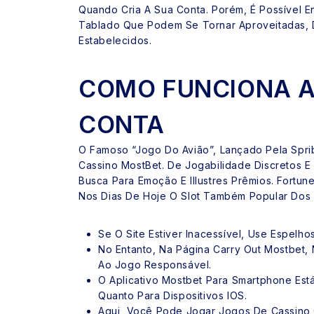
Quando Cria A Sua Conta. Porém, É Possível E
Tablado Que Podem Se Tornar Aproveitadas, 
Estabelecidos.
COMO FUNCIONA A
CONTA
O Famoso “jogo Do Avião”, Lançado Pela Spr
Cassino MostBet. De Jogabilidade Discretos E
Busca Para Emoção E Illustres Prêmios. Fortune
Nos Dias De Hoje O Slot Também Popular Dos 
Se O Site Estiver Inacessível, Use Espelh
No Entanto, Na Página Carry Out Mostbet
Ao Jogo Responsável.
O Aplicativo Mostbet Para Smartphone Está
Quanto Para Dispositivos IOS.
Aqui, Você Pode Jogar Jogos De Cassino 