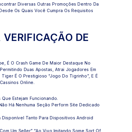
ncontrar Diversas Outras Promoções Dentro Da
Desde Os Quais Você Cumpra Os Requisitos
 VERIFICAÇÃO DE
ibe, É O Crash Game De Maior Destaque No
 Permitindo Duas Apostas, Atrai Jogadores Em
 Tiger É O Prestigioso “jogo Do Tigrinho”, E É
Cassinos Online.
os Que Estejam Funcionando.
, Não Há Nenhuma Seção Perform Site Dedicado
 Disponível Tanto Para Dispositivos Android
Com Um Seller” “ao Vivo Imitando Some Sort Of