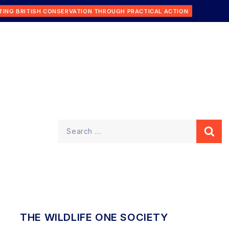
ING BRITISH CONSERVATION THROUGH PRACTICAL ACTION
Search
For:
THE WILDLIFE ONE SOCIETY