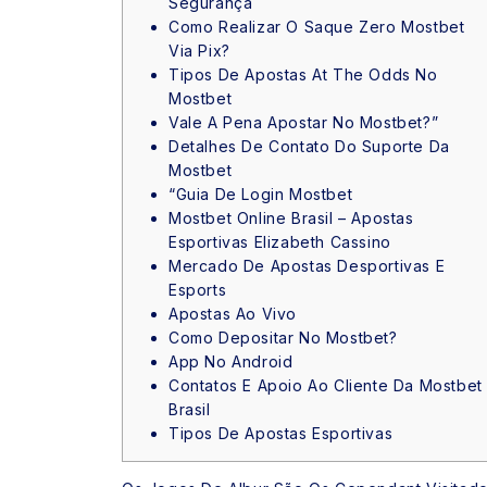
Segurança
Como Realizar O Saque Zero Mostbet
Via Pix?
Tipos De Apostas At The Odds No
Mostbet
Vale A Pena Apostar No Mostbet?”
Detalhes De Contato Do Suporte Da
Mostbet
“guia De Login Mostbet
Mostbet Online Brasil – Apostas
Esportivas Elizabeth Cassino
Mercado De Apostas Desportivas E
Esports
Apostas Ao Vivo
Como Depositar No Mostbet?
App No Android
Contatos E Apoio Ao Cliente Da Mostbet
Brasil
Tipos De Apostas Esportivas