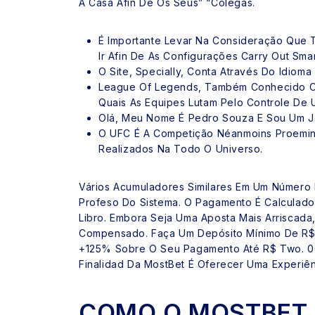
A Casa Afin De Os Seus” “colegas.
É Importante Levar Na Consideração Que T
Ir Afin De As Configurações Carry Out Sm
O Site, Specially, Conta Através Do Idioma 
League Of Legends, Também Conhecido C
Quais As Equipes Lutam Pelo Controle De 
Olá, Meu Nome É Pedro Souza E Sou Um Jor
O UFC É A Competição Néanmoins Proemine
Realizados Na Todo O Universo.
Vários Acumuladores Similares Em Um Número
Profeso Do Sistema. O Pagamento É Calculad
Libro. Embora Seja Uma Aposta Mais Arriscada
Compensado. Faça Um Depósito Mínimo De R$
+125% Sobre O Seu Pagamento Até R$ Two. 00
Finalidad Da MostBet É Oferecer Uma Experiênc
COMO O MOSTBET 