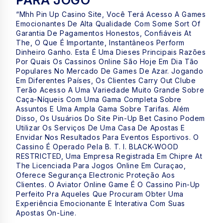
PARA JOGO
“Mhh Pin Up Casino Site, Você Terá Acesso A Games
Emocionantes De Alta Qualidade Com Some Sort Of
Garantia De Pagamentos Honestos, Confiáveis At
The, O Que É Importante, Instantâneos Perform
Dinheiro Ganho. Esta É Uma Dieses Principais Razões
Por Quais Os Cassinos Online São Hoje Em Dia Tão
Populares No Mercado De Games De Azar. Jogando
Em Diferentes Países, Os Clientes Carry Out Clube
Terão Acesso A Uma Variedade Muito Grande Sobre
Caça-Níqueis Com Uma Gama Completa Sobre
Assuntos E Uma Ampla Gama Sobre Tarifas. Além
Disso, Os Usuários Do Site Pin-Up Bet Casino Podem
Utilizar Os Serviços De Uma Casa De Apostas E
Envidar Nos Resultados Para Eventos Esportivos. O
Cassino É Operado Pela B. T. I. BLACK-WOOD
RESTRICTED, Uma Empresa Registrada Em Chipre At
The Licenciada Para Jogos Online Em Curaçao,
Oferece Segurança Electronic Proteção Aos
Clientes. O Aviator Online Game É O Cassino Pin-Up
Perfeito Pra Aqueles Que Procuram Obter Uma
Experiência Emocionante E Interativa Com Suas
Apostas On-Line.