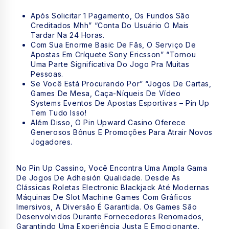
Após Solicitar 1 Pagamento, Os Fundos São
Creditados Mhh” “conta Do Usuário O Mais
Tardar Na 24 Horas.
Com Sua Enorme Basic De Fãs, O Serviço De
Apostas Em Críquete Sony Ericsson” “tornou
Uma Parte Significativa Do Jogo Pra Muitas
Pessoas.
Se Você Está Procurando Por” “jogos De Cartas,
Games De Mesa, Caça-Níqueis De Vídeo
Systems Eventos De Apostas Esportivas – Pin Up
Tem Tudo Isso!
Além Disso, O Pin Upward Casino Oferece
Generosos Bônus E Promoções Para Atrair Novos
Jogadores.
No Pin Up Cassino, Você Encontra Uma Ampla Gama
De Jogos De Adhesión Qualidade. Desde As
Clássicas Roletas Electronic Blackjack Até Modernas
Máquinas De Slot Machine Games Com Gráficos
Imersivos, A Diversão É Garantida. Os Games São
Desenvolvidos Durante Fornecedores Renomados,
Garantindo Uma Experiência Justa E Emocionante.