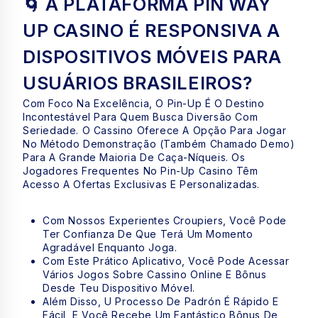
🌀 A PLATAFORMA PIN WAY
UP CASINO É RESPONSIVA A
DISPOSITIVOS MÓVEIS PARA
USUÁRIOS BRASILEIROS?
Com Foco Na Excelência, O Pin-Up É O Destino
Incontestável Para Quem Busca Diversão Com
Seriedade. O Cassino Oferece A Opção Para Jogar
No Método Demonstração (também Chamado Demo)
Para A Grande Maioria De Caça-Níqueis. Os
Jogadores Frequentes No Pin-Up Casino Têm
Acesso A Ofertas Exclusivas E Personalizadas.
Com Nossos Experientes Croupiers, Você Pode
Ter Confianza De Que Terá Um Momento
Agradável Enquanto Joga.
Com Este Prático Aplicativo, Você Pode Acessar
Vários Jogos Sobre Cassino Online E Bônus
Desde Teu Dispositivo Móvel.
Além Disso, U Processo De Padrón É Rápido E
Fácil, E Você Recebe Um Fantástico Bônus De