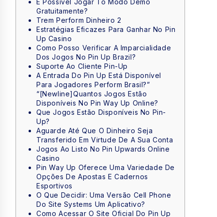
É Possível Jogar To Modo Demo
Gratuitamente?
Trem Perform Dinheiro 2
Estratégias Eficazes Para Ganhar No Pin
Up Casino
Como Posso Verificar A Imparcialidade
Dos Jogos No Pin Up Brazil?
Suporte Ao Cliente Pin-Up
A Entrada Do Pin Up Está Disponível
Para Jogadores Perform Brasil?”
“[newline]quantos Jogos Estão
Disponíveis No Pin Way Up Online?
Que Jogos Estão Disponíveis No Pin-
Up?
Aguarde Até Que O Dinheiro Seja
Transferido Em Virtude De A Sua Conta
Jogos Ao Listo No Pin Upwards Online
Casino
Pin Way Up Oferece Uma Variedade De
Opções De Apostas E Cadernos
Esportivos
O Que Decidir: Uma Versão Cell Phone
Do Site Systems Um Aplicativo?
Como Acessar O Site Oficial Do Pin Up