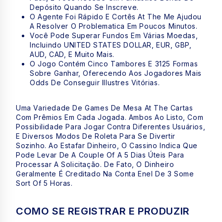
Depósito Quando Se Inscreve.
O Agente Foi Rápido E Cortês At The Me Ajudou
A Resolver O Problematica Em Poucos Minutos.
Você Pode Superar Fundos Em Várias Moedas,
Incluindo UNITED STATES DOLLAR, EUR, GBP,
AUD, CAD, E Muito Mais.
O Jogo Contém Cinco Tambores E 3125 Formas
Sobre Ganhar, Oferecendo Aos Jogadores Mais
Odds De Conseguir Illustres Vitórias.
Uma Variedade De Games De Mesa At The Cartas
Com Prêmios Em Cada Jogada. Ambos Ao Listo, Com
Possibilidade Para Jogar Contra Diferentes Usuários,
E Diversos Modos De Roleta Para Se Divertir
Sozinho. Ao Estafar Dinheiro, O Cassino Indica Que
Pode Levar De A Couple Of A 5 Dias Úteis Para
Processar A Solicitação. De Fato, O Dinheiro
Geralmente É Creditado Na Conta Enel De 3 Some
Sort Of 5 Horas.
COMO SE REGISTRAR E PRODUZIR