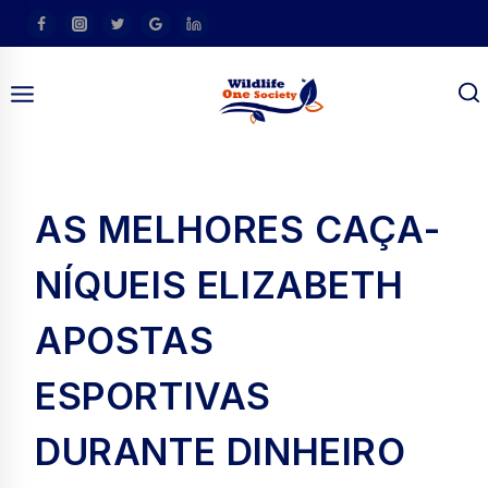
Skip
To
Content
AS MELHORES CAÇA-
NÍQUEIS ELIZABETH
am
APOSTAS
ESPORTIVAS
DURANTE DINHEIRO