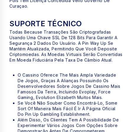
Pois Tem Licença Concedida Vello Governo De
Curaçao.
SUPORTE TÉCNICO
Todas Because Transações São Criptografadas
Usando Uma Chave SSL De 128 Bits Para Garantir A
Segurança 2 Dados Do Usuário. A Pin Way Up Se
Mantém Atualizada, Permitindo Que Você Deposite
Criptomoedas. As Moedas Virtuais Serão Convertidas
Em Moeda Fiduciária Pela Taxa De Câmbio Atual.
O Cassino Oferece The Mais Ampla Variedade
De Jogos, Graças A Alianças Possuindo Os
Desenvolvedores Sobre Jogos De Cassino Mais
Famosos Da Terra, Incluindo Evoplay, Force
Gaming, Evolution Elizabeth Muitos Mais.
Se Você Não Souber Como Encontrá-Lo, Some
Sort Of Maneira Mais Fácil É Ir À Página Oficial
Do Pin Up Gambling Establishment.
Além Disso, Os Clientes Tem A Possibilidade De
Experimentar Vários Jogos Com Opções Sobre
Demonstração Antes De Comprometerem