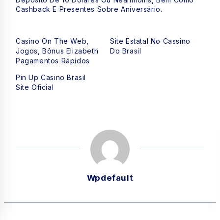
Cashback E Presentes Sobre Aniversário.
Casino On The Web,
Site Estatal No Cassino
Jogos, Bônus Elizabeth
Do Brasil
Pagamentos Rápidos
Pin Up Casino Brasil
Site Oficial
Wpdefault