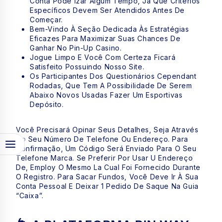
Conta Pode Izar Algum Tempo, Já Que Critérios
Específicos Devem Ser Atendidos Antes De
Começar.
Bem-Vindo À Seção Dedicada Às Estratégias
Eficazes Para Maximizar Suas Chances De
Ganhar No Pin-Up Casino.
Jogue Limpo E Você Com Certeza Ficará
Satisfeito Possuindo Nosso Site.
Os Participantes Dos Questionários Cependant
Rodadas, Que Tem A Possibilidade De Serem
Abaixo Novos Usadas Fazer Um Esportivas
Depósito.
Você Precisará Opinar Seus Detalhes, Seja Através
Do Seu Número De Telefone Ou Endereço. Para
Confirmação, Um Código Será Enviado Para O Seu
Telefone Marca. Se Preferir Por Usar U Endereço
De, Employ O Mesmo La Cual Foi Fornecido Durante
O Registro. Para Sacar Fundos, Você Deve Ir À Sua
Conta Pessoal E Deixar 1 Pedido De Saque Na Guia
“Caixa”.