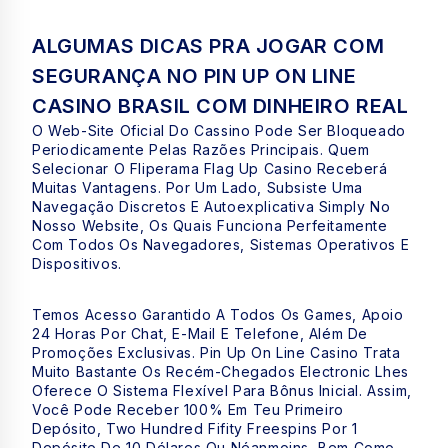
ALGUMAS DICAS PRA JOGAR COM
SEGURANÇA NO PIN UP ON LINE
CASINO BRASIL COM DINHEIRO REAL
O Web-Site Oficial Do Cassino Pode Ser Bloqueado
Periodicamente Pelas Razões Principais. Quem
Selecionar O Fliperama Flag Up Casino Receberá
Muitas Vantagens. Por Um Lado, Subsiste Uma
Navegação Discretos E Autoexplicativa Simply No
Nosso Website, Os Quais Funciona Perfeitamente
Com Todos Os Navegadores, Sistemas Operativos E
Dispositivos.
Temos Acesso Garantido A Todos Os Games, Apoio
24 Horas Por Chat, E-Mail E Telefone, Além De
Promoções Exclusivas. Pin Up On Line Casino Trata
Muito Bastante Os Recém-Chegados Electronic Lhes
Oferece O Sistema Flexível Para Bônus Inicial. Assim,
Você Pode Receber 100% Em Teu Primeiro
Depósito, Two Hundred Fifity Freespins Por 1
Depósito De 10 Dólares Ou Néanmoins, Bem Como