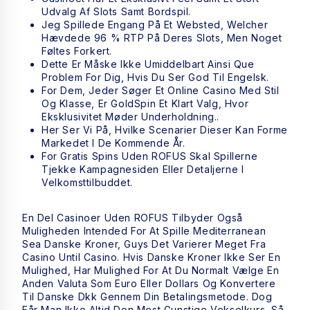
Udvalg Af Slots Samt Bordspil.
Jeg Spillede Engang På Et Websted, Welcher
Hævdede 96 % RTP På Deres Slots, Men Noget
Føltes Forkert.
Dette Er Måske Ikke Umiddelbart Ainsi Que
Problem For Dig, Hvis Du Ser God Til Engelsk.
For Dem, Jeder Søger Et Online Casino Med Stil
Og Klasse, Er GoldSpin Et Klart Valg, Hvor
Eksklusivitet Møder Underholdning..
Her Ser Vi På, Hvilke Scenarier Dieser Kan Forme
Markedet I De Kommende År.
For Gratis Spins Uden ROFUS Skal Spillerne
Tjekke Kampagnesiden Eller Detaljerne I
Velkomsttilbuddet.
En Del Casinoer Uden ROFUS Tilbyder Også
Muligheden Intended For At Spille Mediterranean
Sea Danske Kroner, Guys Det Varierer Meget Fra
Casino Until Casino. Hvis Danske Kroner Ikke Ser En
Mulighed, Har Mulighed For At Du Normalt Vælge En
Anden Valuta Som Euro Eller Dollars Og Konvertere
Til Danske Dkk Gennem Din Betalingsmetode. Dog
Får Man Ikke Altid Den Mest Gunstige Vekselkurs, Så