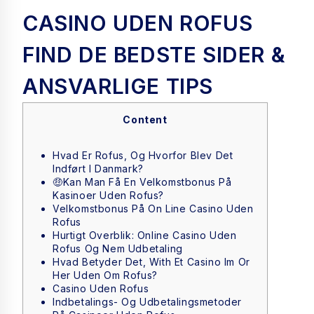
CASINO UDEN ROFUS
FIND DE BEDSTE SIDER &
ANSVARLIGE TIPS
Content
Hvad Er Rofus, Og Hvorfor Blev Det
Indført I Danmark?
🤑kan Man Få En Velkomstbonus På
Kasinoer Uden Rofus?
Velkomstbonus På On Line Casino Uden
Rofus
Hurtigt Overblik: Online Casino Uden
Rofus Og Nem Udbetaling
Hvad Betyder Det, With Et Casino Im Or
Her Uden Om Rofus?
Casino Uden Rofus
Indbetalings- Og Udbetalingsmetoder