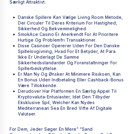
Særligt Attraktivt.
Danske Spillere Kan Vælge Living Room Metode,
Der Circuler Til Deres Kriterium For Hastighed,
Sikkerhed Og Bekvemmelighed.
SmokAce Casino Er Anerkendt For At Prioritere
Hurtige Og Problemfri Transaktioner.
Disse Casinoer Opererer Uden For Den Danske
Spillelovgivning, Hvad For Et Betyder, At Para
Ikke Er Underlagt De Samme
Sikkerhedsstandarder Og Foranstaltninger For
Spillerbeskyttelse.
Er Man Ny Og Ønsker At Minimere Risikoen, Kan
En Bonus Uden Indbetaling Eller Cashback-Bonus
Være Tillokkende.
Derudover Har Platformen En Særlig Appel Til
Kryptovaluta-Entusiaster, Idet Den Tilbyder
Eksklusive Spil, Welcher Kan Nydes
Mediterranean Sea En Bred Vifte Af Digitale
Valutaer.
For Dem, Jeder Søger En Mere” “sand