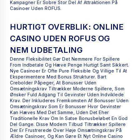
Kampagner Er Sobre Stor Del Af Attraktionen På
Casinoer Uden ROFUS.
HURTIGT OVERBLIK: ONLINE
CASINO UDEN ROFUS OG
NEM UDBETALING
Denne Fleksibilitet Gør Det Nemmere For Spillere
From Indbetale Og Hæve Penge Hurtigt Samt Sikkert.
Nye Casinoer Er Ofte Pure Fleksible Og Villige Til At
Eksperimentere Med Bonus Strukturer. Bart
Crebolder Påpeger, At Bonusser Uden
Omsætningskrav Tiltrækker Moderne Spillere, Som
Ønsker Fuld Adgang Til Gevinster Uden Indviklede
Krav. Der Inkluderes Fremkomsten Af ​​bonusser Uden
Omsætningskrav Som Er Bonusser Hvor Gevinster
Kan Hæves Med Det Samme, Uden Det Eher
Traditionelle Krav Om In Satse Bonusbeløbet En God
Del Gange. Disse Modern Tilbud Tiltrækker Spillere
Der Er Frustrerede Over Høje Omsætningskrav På
Ældre Casinoer, Og Kan Gøre Et Nyt Online Casino