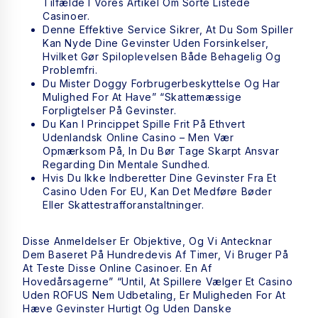
Tilfælde I Vores Artikel Om Sorte Listede
Casinoer.
Denne Effektive Service Sikrer, At Du Som Spiller
Kan Nyde Dine Gevinster Uden Forsinkelser,
Hvilket Gør Spiloplevelsen Både Behagelig Og
Problemfri.
Du Mister Doggy Forbrugerbeskyttelse Og Har
Mulighed For At Have” “skattemæssige
Forpligtelser På Gevinster.
Du Kan I Princippet Spille Frit På Ethvert
Udenlandsk Online Casino – Men Vær
Opmærksom På, In Du Bør Tage Skarpt Ansvar
Regarding Din Mentale Sundhed.
Hvis Du Ikke Indberetter Dine Gevinster Fra Et
Casino Uden For EU, Kan Det Medføre Bøder
Eller Skattestrafforanstaltninger.
Disse Anmeldelser Er Objektive, Og Vi Antecknar
Dem Baseret På Hundredevis Af Timer, Vi Bruger På
At Teste Disse Online Casinoer. En Af
Hovedårsagerne” “until, At Spillere Vælger Et Casino
Uden ROFUS Nem Udbetaling, Er Muligheden For At
Hæve Gevinster Hurtigt Og Uden Danske