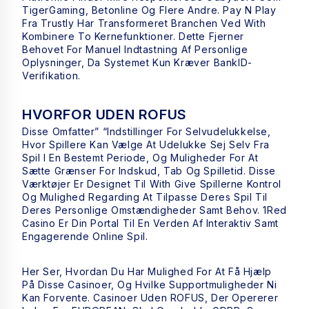
TigerGaming, Betonline Og Flere Andre. Pay N Play
Fra Trustly Har Transformeret Branchen Ved With
Kombinere To Kernefunktioner. Dette Fjerner
Behovet For Manuel Indtastning Af Personlige
Oplysninger, Da Systemet Kun Kræver BankID-
Verifikation.
HVORFOR UDEN ROFUS
Disse Omfatter” “indstillinger For Selvudelukkelse,
Hvor Spillere Kan Vælge At Udelukke Sej Selv Fra
Spil I En Bestemt Periode, Og Muligheder For At
Sætte Grænser For Indskud, Tab Og Spilletid. Disse
Værktøjer Er Designet Til With Give Spillerne Kontrol
Og Mulighed Regarding At Tilpasse Deres Spil Til
Deres Personlige Omstændigheder Samt Behov. 1Red
Casino Er Din Portal Til En Verden Af Interaktiv Samt
Engagerende Online Spil.
Her Ser, Hvordan Du Har Mulighed For At Få Hjælp
På Disse Casinoer, Og Hvilke Supportmuligheder Ni
Kan Forvente. Casinoer Uden ROFUS, Der Opererer