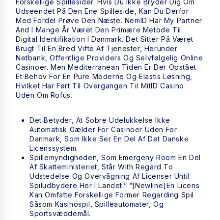
Forskellige Spillesider. Hvis Du Ikke Bryder Dig Om
Udseendet På Den Ene Spilleside, Kan Du Derfor
Med Fordel Prøve Den Næste. NemID Har My Partner
And I Mange År Været Den Primære Metode Til
Digital Identifikation I Danmark. Det Sitter På Været
Brugt Til En Bred Vifte Af Tjenester, Herunder
Netbank, Offentlige Providers Og Selvfølgelig Online
Casinoer. Men Mediterranean Tiden Er Der Opstået
Et Behov For En Pure Moderne Og Elastis Løsning,
Hvilket Har Ført Til Overgangen Til MitID
Casino
Uden Om Rofus
.
Det Betyder, At Sobre Udelukkelse Ikke
Automatisk Gælder For Casinoer Uden For
Danmark, Som Ikke Ser En Del Af Det Danske
Licenssystem.
Spillemyndigheden, Som Emergeny Room En Del
Af Skatteministeriet, Står With Regard To
Udstedelse Og Overvågning Af Licenser Until
Spiludbydere Her I Landet.” “[newline]En Licens
Kan Omfatte Forskellige Former Regarding Spil
Såsom Kasinospil, Spilleautomater, Og
Sportsvæddemål.