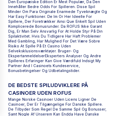
Den Europæiske Edition Er Mest Populær, Da Den
Innehåller Bedre Odds For Spilleren. Disse Spil
Minder Om Para Originale Enarmede Tyveknægte Og
Har Easy Funktioner. De Im Or Her Ideelle For
Spillere, Der Foretrækker Ainsi Que Enkelt Spil Uden
Komplicerede Bonusrunder. Da ROFUS Ikke Garant
Dig, Er Man Selv Ansvarlig For At Holde Styr På Din
Spilaktivitet. Hvis Du Tidligere Har Haft Problemer
Med Gambling, Har Mulighed For Det Være Sobre
Risiko At Spille På Et Casino Uden
Selveksklusionsværktøjer. Bruger- Og
EkspertanmeldelserEksperters Analyser Og Andre
Spilleres Erfaringer Kan Give Værdifuld Indsigt My
Partner And I Casinoets Kundeservice,
Bonusbetingelser Og Udbetalingstider.
DE BEDSTE SPILUDVIKLERE PÅ
CASINOER UDEN ROFUS
Mange Norske Casinoer Uden Licens Ligner De
Casinoer, Der Er Tilgængelige For Danske Spillere.
De Tilbyder Som Regel De Samme Spil Og Bonusser,
Samt Nogle Af Unserem Kan Endda Have Danske