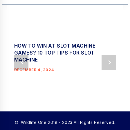
HOW TO WIN AT SLOT MACHINE
GAMES? 10 TOP TIPS FOR SLOT
MACHINE
DECEMBER 4, 2024
© Wildlife One 2018 - 2023 All Rights Reserved.