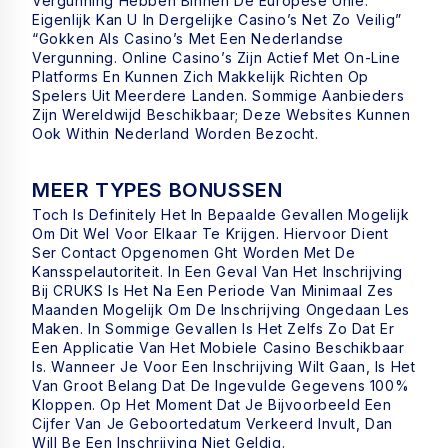
Vergunning Hebben Binnen De Europese Unie.
Eigenlijk Kan U In Dergelijke Casino’s Net Zo Veilig”
“gokken Als Casino’s Met Een Nederlandse
Vergunning. Online Casino’s Zijn Actief Met On-Line
Platforms En Kunnen Zich Makkelijk Richten Op
Spelers Uit Meerdere Landen. Sommige Aanbieders
Zijn Wereldwijd Beschikbaar; Deze Websites Kunnen
Ook Within Nederland Worden Bezocht.
MEER TYPES BONUSSEN
Toch Is Definitely Het In Bepaalde Gevallen Mogelijk
Om Dit Wel Voor Elkaar Te Krijgen. Hiervoor Dient
Ser Contact Opgenomen Ght Worden Met De
Kansspelautoriteit. In Een Geval Van Het Inschrijving
Bij CRUKS Is Het Na Een Periode Van Minimaal Zes
Maanden Mogelijk Om De Inschrijving Ongedaan Les
Maken. In Sommige Gevallen Is Het Zelfs Zo Dat Er
Een Applicatie Van Het Mobiele Casino Beschikbaar
Is. Wanneer Je Voor Een Inschrijving Wilt Gaan, Is Het
Van Groot Belang Dat De Ingevulde Gegevens 100%
Kloppen. Op Het Moment Dat Je Bijvoorbeeld Een
Cijfer Van Je Geboortedatum Verkeerd Invult, Dan
Will Be Een Inschrijving Niet Geldig.