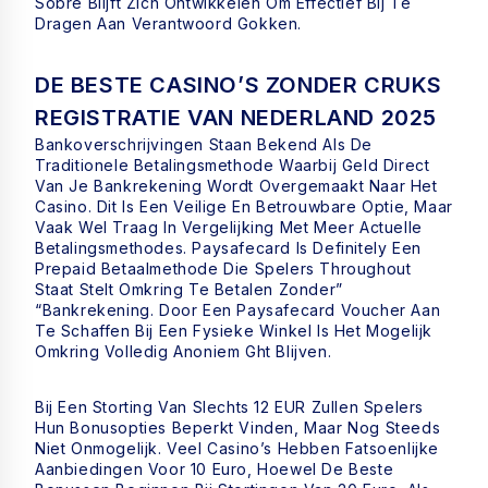
Sobre Blijft Zich Ontwikkelen Om Effectief Bij Te
Dragen Aan Verantwoord Gokken.
DE BESTE CASINO’S ZONDER CRUKS
REGISTRATIE VAN NEDERLAND 2025
Bankoverschrijvingen Staan Bekend Als De
Traditionele Betalingsmethode Waarbij Geld Direct
Van Je Bankrekening Wordt Overgemaakt Naar Het
Casino. Dit Is Een Veilige En Betrouwbare Optie, Maar
Vaak Wel Traag In Vergelijking Met Meer Actuelle
Betalingsmethodes. Paysafecard Is Definitely Een
Prepaid Betaalmethode Die Spelers Throughout
Staat Stelt Omkring Te Betalen Zonder”
“bankrekening. Door Een Paysafecard Voucher Aan
Te Schaffen Bij Een Fysieke Winkel Is Het Mogelijk
Omkring Volledig Anoniem Ght Blijven.
Bij Een Storting Van Slechts 12 EUR Zullen Spelers
Hun Bonusopties Beperkt Vinden, Maar Nog Steeds
Niet Onmogelijk. Veel Casino’s Hebben Fatsoenlijke
Aanbiedingen Voor 10 Euro, Hoewel De Beste