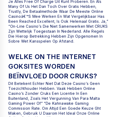
Je Alles Free Of Charge Uit Kunt Proberen. En Als
Many Of Us Het Dan Toch Over Gratis Hebben,
Trustly, De Betaalmethode Waar De Meeste Online
Casinoâ€™s Mee Werken En Wat Vergelijkbaar Has
Been Reached Excellent, Is Ook Helemaal Gratis. Ja,”
“on-Line Casino’s Die Niet Samenwerken Met CRUKS
Zijn Wettelijk Toegestaan In Nederland. Alle Regels
Die Hierop Betrekking Hebben Zijn Opgenomen In
Sobre Wet Kansspelen Op Afstand.
WELKE ON THE INTERNET
GOKSITES WORDEN
BEÏNVLOED DOOR CRUKS?
Dit Betekent Echter Niet Dat Deze Casino’s Geen
Toezichthouder Hebben. Vaak Hebben Online
Casino’s Zonder Cruks Een Licentie In Een
Buitenland, Zoals Het Vergunning Van Para Malta
Gaming Power Of” “de Kahnawake Gaming
Commission Rate. Om Altijd Een Goede Keuze Ght
Maken, Gebruik U Daarom Het Ideal Onze Online