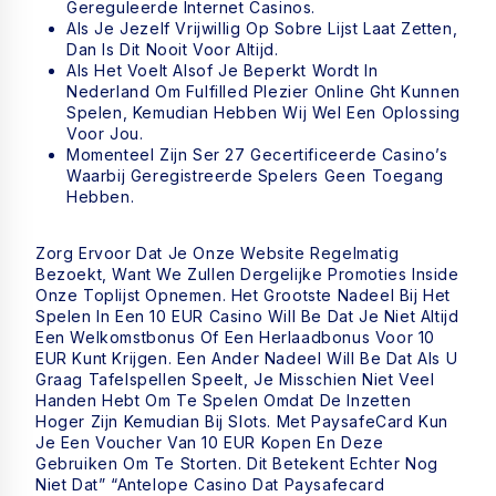
Gereguleerde Internet Casinos.
Als Je Jezelf Vrijwillig Op Sobre Lijst Laat Zetten,
Dan Is Dit Nooit Voor Altijd.
Als Het Voelt Alsof Je Beperkt Wordt In
Nederland Om Fulfilled Plezier Online Ght Kunnen
Spelen, Kemudian Hebben Wij Wel Een Oplossing
Voor Jou.
Momenteel Zijn Ser 27 Gecertificeerde Casino’s
Waarbij Geregistreerde Spelers Geen Toegang
Hebben.
Zorg Ervoor Dat Je Onze Website Regelmatig
Bezoekt, Want We Zullen Dergelijke Promoties Inside
Onze Toplijst Opnemen. Het Grootste Nadeel Bij Het
Spelen In Een 10 EUR Casino Will Be Dat Je Niet Altijd
Een Welkomstbonus Of Een Herlaadbonus Voor 10
EUR Kunt Krijgen. Een Ander Nadeel Will Be Dat Als U
Graag Tafelspellen Speelt, Je Misschien Niet Veel
Handen Hebt Om Te Spelen Omdat De Inzetten
Hoger Zijn Kemudian Bij Slots. Met PaysafeCard Kun
Je Een Voucher Van 10 EUR Kopen En Deze
Gebruiken Om Te Storten. Dit Betekent Echter Nog
Niet Dat” “antelope Casino Dat Paysafecard