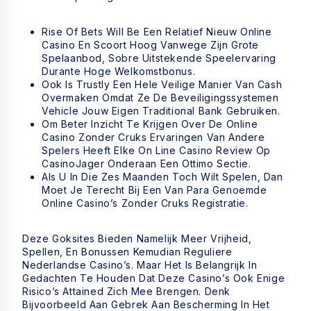
Rise Of Bets Will Be Een Relatief Nieuw Online
Casino En Scoort Hoog Vanwege Zijn Grote
Spelaanbod, Sobre Uitstekende Speelervaring
Durante Hoge Welkomstbonus.
Ook Is Trustly Een Hele Veilige Manier Van Cash
Overmaken Omdat Ze De Beveiligingssystemen
Vehicle Jouw Eigen Traditional Bank Gebruiken.
Om Beter Inzicht Te Krijgen Over De Online
Casino Zonder Cruks Ervaringen Van Andere
Spelers Heeft Elke On Line Casino Review Op
CasinoJager Onderaan Een Ottimo Sectie.
Als U In Die Zes Maanden Toch Wilt Spelen, Dan
Moet Je Terecht Bij Een Van Para Genoemde
Online Casino’s Zonder Cruks Registratie.
Deze Goksites Bieden Namelijk Meer Vrijheid,
Spellen, En Bonussen Kemudian Reguliere
Nederlandse Casino’s. Maar Het Is Belangrijk In
Gedachten Te Houden Dat Deze Casino’s Ook Enige
Risico’s Attained Zich Mee Brengen. Denk
Bijvoorbeeld Aan Gebrek Aan Bescherming In Het