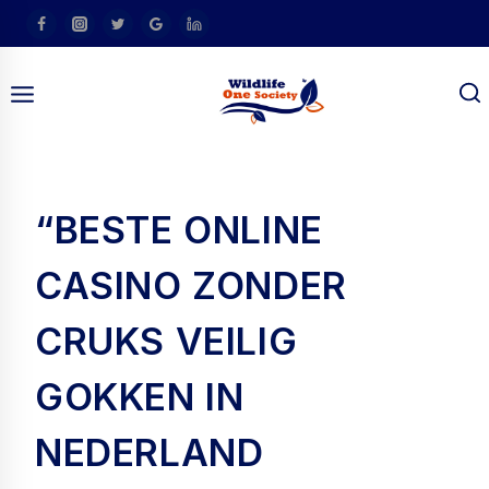
Skip
To
Content
“BESTE ONLINE
CASINO ZONDER
am
CRUKS VEILIG
GOKKEN IN
NEDERLAND