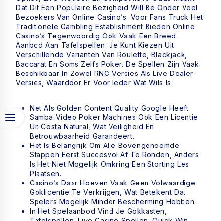
Dat Dit Een Populaire Bezigheid Will Be Onder Veel
Bezoekers Van Online Casino’s. Voor Fans Truck Het
Traditionele Gambling Establishment Bieden Online
Casino’s Tegenwoordig Ook Vaak Een Breed
Aanbod Aan Tafelspellen. Je Kunt Kiezen Uit
Verschillende Varianten Van Roulette, Blackjack,
Baccarat En Soms Zelfs Poker. De Spellen Zijn Vaak
Beschikbaar In Zowel RNG-Versies Als Live Dealer-
Versies, Waardoor Er Voor Ieder Wat Wils Is.
Net Als Golden Content Quality Google Heeft
Samba Video Poker Machines Ook Een Licentie
Uit Costa Natural, Wat Veiligheid En
Betrouwbaarheid Garandeert.
Het Is Belangrijk Om Alle Bovengenoemde
Stappen Eerst Succesvol Af Te Ronden, Anders
Is Het Niet Mogelijk Omkring Een Storting Les
Plaatsen.
Casino’s Daar Hoeven Vaak Geen Volwaardige
Goklicentie Te Verkrijgen, Wat Betekent Dat
Spelers Mogelijk Minder Bescherming Hebben.
In Het Spelaanbod Vind Je Gokkasten,
Tafelspellen, Live Casino Spellen, Quick Win