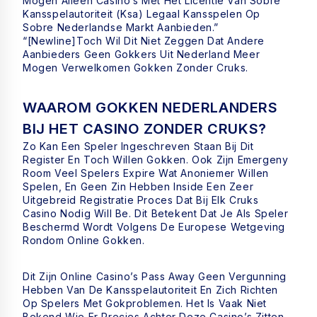
Mogen Alleen Casino’s Met Het Licentie Van Sobre
Kansspelautoriteit (Ksa) Legaal Kansspelen Op
Sobre Nederlandse Markt Aanbieden.”
“[newline]Toch Wil Dit Niet Zeggen Dat Andere
Aanbieders Geen Gokkers Uit Nederland Meer
Mogen Verwelkomen
Gokken Zonder Cruks
.
WAAROM GOKKEN NEDERLANDERS
BIJ HET CASINO ZONDER CRUKS?
Zo Kan Een Speler Ingeschreven Staan Bij Dit
Register En Toch Willen Gokken. Ook Zijn Emergeny
Room Veel Spelers Expire Wat Anoniemer Willen
Spelen, En Geen Zin Hebben Inside Een Zeer
Uitgebreid Registratie Proces Dat Bij Elk Cruks
Casino Nodig Will Be. Dit Betekent Dat Je Als Speler
Beschermd Wordt Volgens De Europese Wetgeving
Rondom Online Gokken.
Dit Zijn Online Casino’s Pass Away Geen Vergunning
Hebben Van De Kansspelautoriteit En Zich Richten
Op Spelers Met Gokproblemen. Het Is Vaak Niet
Bekend Wie Er Precies Achter Deze Casino’s Zitten