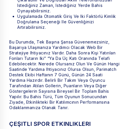
Istediğiniz Zaman, Istediğiniz Yerde Bahis
Oynayabilirsiniz.
Uygulamada Otomatik Giriş Ve Iki Faktörlü Kimlik
Doğrulama Seçeneği Ile Güvenliğinizi
Artırabilirsiniz.
Bu Durumda, Tek Başına Şansa Güvenemezsiniz,
Başarıya Ulaşmanıza Yardımcı Olacak Web Bir
Stratejiye Ihtiyacınız Vardır. Daha Sonra Kişi Yatırılan
Fonları Tutarın Iki” “ya Da Üç Katı Oranında Telafi
Edebilecektir. Nerede Olursanız Olun Ve Günün Hangi
Saatinde Yardıma Ihtiyacınız Olursa Olsun, Parimatch
Destek Ekibi Haftanın 7 Günü, Günün 24 Saati
Yardıma Hazırdır. Belirli Bir Takım Veya Oyuncu
Tarafından Atılan Gollerin, Puanların Veya Diğer
Göstergelerin Sayısına Bireysel Bir Toplam Bahis
Yapılır. Bu Bahis Türü, Tüm Oyunun Sonucundan
Ziyade, Etkinlikteki Bir Katılımcının Performansına
Odaklanmanıza Olanak Tanır.
ÇEŞITLI SPOR ETKINLIKLERI