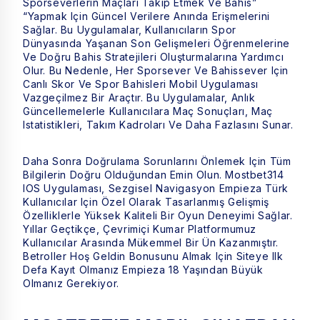
Sporseverlerin Maçları Takip Etmek Ve Bahis”
“yapmak Için Güncel Verilere Anında Erişmelerini
Sağlar. Bu Uygulamalar, Kullanıcıların Spor
Dünyasında Yaşanan Son Gelişmeleri Öğrenmelerine
Ve Doğru Bahis Stratejileri Oluşturmalarına Yardımcı
Olur. Bu Nedenle, Her Sporsever Ve Bahissever Için
Canlı Skor Ve Spor Bahisleri Mobil Uygulaması
Vazgeçilmez Bir Araçtır. Bu Uygulamalar, Anlık
Güncellemelerle Kullanıcılara Maç Sonuçları, Maç
Istatistikleri, Takım Kadroları Ve Daha Fazlasını Sunar.
Daha Sonra Doğrulama Sorunlarını Önlemek Için Tüm
Bilgilerin Doğru Olduğundan Emin Olun. Mostbet314
IOS Uygulaması, Sezgisel Navigasyon Empieza Türk
Kullanıcılar Için Özel Olarak Tasarlanmış Gelişmiş
Özelliklerle Yüksek Kaliteli Bir Oyun Deneyimi Sağlar.
Yıllar Geçtikçe, Çevrimiçi Kumar Platformumuz
Kullanıcılar Arasında Mükemmel Bir Ün Kazanmıştır.
Betroller Hoş Geldin Bonusunu Almak Için Siteye Ilk
Defa Kayıt Olmanız Empieza 18 Yaşından Büyük
Olmanız Gerekiyor.