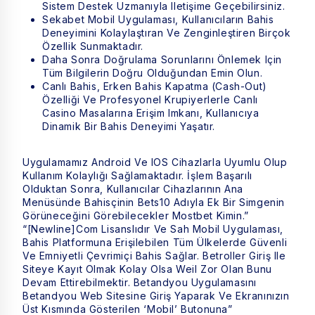
Sistem Destek Uzmanıyla Iletişime Geçebilirsiniz.
Sekabet Mobil Uygulaması, Kullanıcıların Bahis
Deneyimini Kolaylaştıran Ve Zenginleştiren Birçok
Özellik Sunmaktadır.
Daha Sonra Doğrulama Sorunlarını Önlemek Için
Tüm Bilgilerin Doğru Olduğundan Emin Olun.
Canlı Bahis, Erken Bahis Kapatma (cash-Out)
Özelliği Ve Profesyonel Krupiyerlerle Canlı
Casino Masalarına Erişim Imkanı, Kullanıcıya
Dinamik Bir Bahis Deneyimi Yaşatır.
Uygulamamız Android Ve IOS Cihazlarla Uyumlu Olup
Kullanım Kolaylığı Sağlamaktadır. İşlem Başarılı
Olduktan Sonra, Kullanıcılar Cihazlarının Ana
Menüsünde Bahisçinin Bets10 Adıyla Ek Bir Simgenin
Görüneceğini Görebilecekler Mostbet Kimin.”
“[newline]Com Lisanslıdır Ve Sah Mobil Uygulaması,
Bahis Platformuna Erişilebilen Tüm Ülkelerde Güvenli
Ve Emniyetli Çevrimiçi Bahis Sağlar. Betroller Giriş Ile
Siteye Kayıt Olmak Kolay Olsa Weil Zor Olan Bunu
Devam Ettirebilmektir. Betandyou Uygulamasını
Betandyou Web Sitesine Giriş Yaparak Ve Ekranınızın
Üst Kısmında Gösterilen ‘Mobil’ Butonuna”