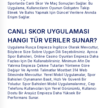
Sporlarda Canlı Skor Ve Maç Sonuçları Sağlar. Bu
Uygulama, Kullanıcıların Oyunun Gidişatını Takip
Etmek Ve Bahis Yapmak Için Güncel Verilere Anında
Erişim Sağlar.
CANLI SKOR UYGULAMASI
HANGI TÜR VERILER SUNAR?
Uygulama Rusça Empieza İngilizce Olarak Mevcuttur,
Böylece Size Sobre Uygun Dili Seçebilirsiniz. Ayrıca
Spor Bahisleri, Online Casino Oyunları Empieza Daha
Fazlası Için De Kullanabilirsiniz. Minimum Afin De
Yatırma Empieza Çekme Tutarları Yönteme Göre
Değişir Ve Ayrıntılı Talimatlar Mostbet 314 Web
Sitesinde Mevcuttur. Yerel Mobil Uygulamalar, Spor
Bahisleri Oynamanın Basit, Hızlı Ve Güvenli Bir
Yoludur. Spor Bahisleri Mobil Uygulamalarımız, Cep
Telefonu Kullanıcıları Için Yerel Görünümlü, Kullanıcı
Dostu Bir Arayüz Empieza Daha Yüksek Bir
Performans Sunar.