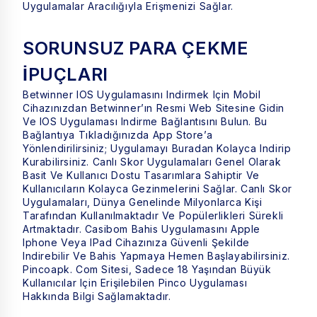
Uygulamalar Aracılığıyla Erişmenizi Sağlar.
SORUNSUZ PARA ÇEKME
İPUÇLARI
Betwinner IOS Uygulamasını Indirmek Için Mobil
Cihazınızdan Betwinner’ın Resmi Web Sitesine Gidin
Ve IOS Uygulaması Indirme Bağlantısını Bulun. Bu
Bağlantıya Tıkladığınızda App Store’a
Yönlendirilirsiniz; Uygulamayı Buradan Kolayca Indirip
Kurabilirsiniz. Canlı Skor Uygulamaları Genel Olarak
Basit Ve Kullanıcı Dostu Tasarımlara Sahiptir Ve
Kullanıcıların Kolayca Gezinmelerini Sağlar. Canlı Skor
Uygulamaları, Dünya Genelinde Milyonlarca Kişi
Tarafından Kullanılmaktadır Ve Popülerlikleri Sürekli
Artmaktadır. Casibom Bahis Uygulamasını Apple
Iphone Veya IPad Cihazınıza Güvenli Şekilde
Indirebilir Ve Bahis Yapmaya Hemen Başlayabilirsiniz.
Pincoapk. Com Sitesi, Sadece 18 Yaşından Büyük
Kullanıcılar Için Erişilebilen Pinco Uygulaması
Hakkında Bilgi Sağlamaktadır.