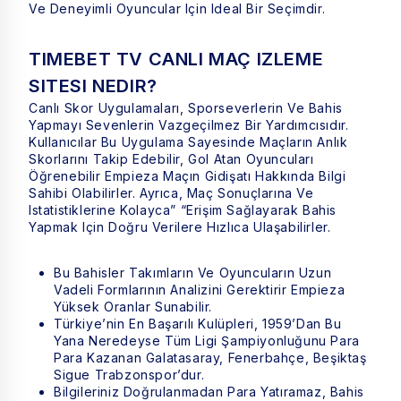
Ve Deneyimli Oyuncular Için Ideal Bir Seçimdir.
TIMEBET TV CANLI MAÇ IZLEME
SITESI NEDIR?
Canlı Skor Uygulamaları, Sporseverlerin Ve Bahis
Yapmayı Sevenlerin Vazgeçilmez Bir Yardımcısıdır.
Kullanıcılar Bu Uygulama Sayesinde Maçların Anlık
Skorlarını Takip Edebilir, Gol Atan Oyuncuları
Öğrenebilir Empieza Maçın Gidişatı Hakkında Bilgi
Sahibi Olabilirler. Ayrıca, Maç Sonuçlarına Ve
Istatistiklerine Kolayca” “erişim Sağlayarak Bahis
Yapmak Için Doğru Verilere Hızlıca Ulaşabilirler.
Bu Bahisler Takımların Ve Oyuncuların Uzun
Vadeli Formlarının Analizini Gerektirir Empieza
Yüksek Oranlar Sunabilir.
Türkiye’nin En Başarılı Kulüpleri, 1959’dan Bu
Yana Neredeyse Tüm Ligi Şampiyonluğunu Para
Para Kazanan Galatasaray, Fenerbahçe, Beşiktaş
Sigue Trabzonspor’dur.
Bilgileriniz Doğrulanmadan Para Yatıramaz, Bahis