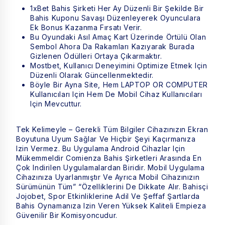
1xBet Bahis Şirketi Her Ay Düzenli Bir Şekilde Bir
Bahis Kuponu Savaşı Düzenleyerek Oyunculara
Ek Bonus Kazanma Fırsatı Verir.
Bu Oyundaki Asıl Amaç Kart Üzerinde Örtülü Olan
Sembol Ahora Da Rakamları Kazıyarak Burada
Gizlenen Ödülleri Ortaya Çıkarmaktır.
Mostbet, Kullanıcı Deneyimini Optimize Etmek Için
Düzenli Olarak Güncellenmektedir.
Böyle Bir Ayna Site, Hem LAPTOP OR COMPUTER
Kullanıcıları Için Hem De Mobil Cihaz Kullanıcıları
Için Mevcuttur.
Tek Kelimeyle – Gerekli Tüm Bilgiler Cihazınızın Ekran
Boyutuna Uyum Sağlar Ve Hiçbir Şeyi Kaçırmanıza
Izin Vermez. Bu Uygulama Android Cihazlar Için
Mükemmeldir Comienza Bahis Şirketleri Arasında En
Çok Indirilen Uygulamalardan Biridir. Mobil Uygulama
Cihazınıza Uyarlanmıştır Ve Ayrıca Mobil Cihazınızın
Sürümünün Tüm” “özelliklerini De Dikkate Alır. Bahisçi
Jojobet, Spor Etkinliklerine Adil Ve Şeffaf Şartlarda
Bahis Oynamanıza Izin Veren Yüksek Kaliteli Empieza
Güvenilir Bir Komisyoncudur.