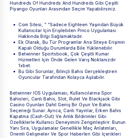
Hundreds Of Hundreds And Hundreds Gibi Çeşitli
Piyango Oyunları Arasından Seçim Yapabilirsiniz.
Com Sitesi, ” “sadece Eighteen Yaşından Büyük
Kullanıcılar Için Erişilebilen Pinco Uygulaması
Hakkında Bilgi Sağlamaktadır.
Ek Olarak, Bu Tür Programlar Ana Siteye Erişimin
Kapalı Olduğu Durumlarda Bile Yüklenebilir.
Betwinner Sportsbook, Çok Çeşitli Kumar
Hizmetleri Için Önde Gelen Varış Noktanızdır
1xbet.
Bu Gibi Sorunlar, Bilinçli Bahis Gerçekleştiren
Oyuncular Tarafından Kolayca Aşılabilir.
Betwinner IOS Uygulaması, Kullanıcılarına Spor
Bahisleri, Canlı Bahis, Slot, Rulet Ve Blackjack Gibi
Casino Oyunları Dahil Geniş Bir Oyun Ve Bahis
Seçeneği Sunar. Ayrıca, Canlı Yayınlar, Erken Bahis
Kapatma (cash-Out) Ve Anlık Bildirimler Gibi
Özelliklerle Kullanıcı Deneyimini Zenginleştirir. Bunun
Yanı Sıra, Uygulamalar Genellikle Maç Anlatımları,
Önemli Gelişmeler Ve Spor Haberleri Gibi Içerikleri