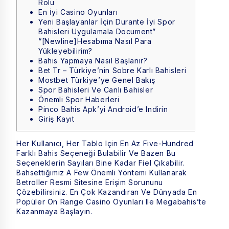
Rolü
En İyi Casino Oyunları
Yeni Başlayanlar İçin Durante İyi Spor
Bahisleri Uygulamala Document”
“[newline]hesabıma Nasıl Para
Yükleyebilirim?
Bahis Yapmaya Nasıl Başlanır?
Bet Tr – Türkiye’nin Sobre Karlı Bahisleri
Mostbet Türkiye’ye Genel Bakış
Spor Bahisleri Ve Canlı Bahisler
Önemli Spor Haberleri
Pinco Bahis Apk’yi Android’e Indirin
Giriş Kayıt
Her Kullanıcı, Her Tablo Için En Az Five-Hundred
Farklı Bahis Seçeneği Bulabilir Ve Bazen Bu
Seçeneklerin Sayıları Bine Kadar Fiel Çıkabilir.
Bahsettiğimiz A Few Önemli Yöntemi Kullanarak
Betroller Resmi Sitesine Erişim Sorununu
Çözebilirsiniz. En Çok Kazandıran Ve Dünyada En
Popüler On Range Casino Oyunları Ile Megabahis’te
Kazanmaya Başlayın.