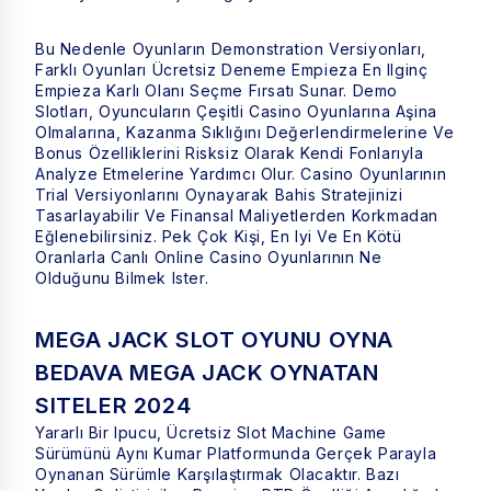
Bu Nedenle Oyunların Demonstration Versiyonları,
Farklı Oyunları Ücretsiz Deneme Empieza En Ilginç
Empieza Karlı Olanı Seçme Fırsatı Sunar. Demo
Slotları, Oyuncuların Çeşitli Casino Oyunlarına Aşina
Olmalarına, Kazanma Sıklığını Değerlendirmelerine Ve
Bonus Özelliklerini Risksiz Olarak Kendi Fonlarıyla
Analyze Etmelerine Yardımcı Olur. Casino Oyunlarının
Trial Versiyonlarını Oynayarak Bahis Stratejinizi
Tasarlayabilir Ve Finansal Maliyetlerden Korkmadan
Eğlenebilirsiniz. Pek Çok Kişi, En Iyi Ve En Kötü
Oranlarla Canlı Online Casino Oyunlarının Ne
Olduğunu Bilmek Ister.
MEGA JACK SLOT OYUNU OYNA
BEDAVA MEGA JACK OYNATAN
SITELER 2024
Yararlı Bir Ipucu, Ücretsiz Slot Machine Game
Sürümünü Aynı Kumar Platformunda Gerçek Parayla
Oynanan Sürümle Karşılaştırmak Olacaktır. Bazı