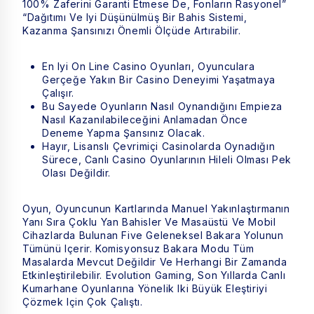
100% Zaferini Garanti Etmese De, Fonların Rasyonel”
“dağıtımı Ve Iyi Düşünülmüş Bir Bahis Sistemi,
Kazanma Şansınızı Önemli Ölçüde Artırabilir.
En Iyi On Line Casino Oyunları, Oyunculara
Gerçeğe Yakın Bir Casino Deneyimi Yaşatmaya
Çalışır.
Bu Sayede Oyunların Nasıl Oynandığını Empieza
Nasıl Kazanılabileceğini Anlamadan Önce
Deneme Yapma Şansınız Olacak.
Hayır, Lisanslı Çevrimiçi Casinolarda Oynadığın
Sürece, Canlı Casino Oyunlarının Hileli Olması Pek
Olası Değildir.
Oyun, Oyuncunun Kartlarında Manuel Yakınlaştırmanın
Yanı Sıra Çoklu Yan Bahisler Ve Masaüstü Ve Mobil
Cihazlarda Bulunan Five Geleneksel Bakara Yolunun
Tümünü Içerir. Komisyonsuz Bakara Modu Tüm
Masalarda Mevcut Değildir Ve Herhangi Bir Zamanda
Etkinleştirilebilir. Evolution Gaming, Son Yıllarda Canlı
Kumarhane Oyunlarına Yönelik Iki Büyük Eleştiriyi
Çözmek Için Çok Çalıştı.