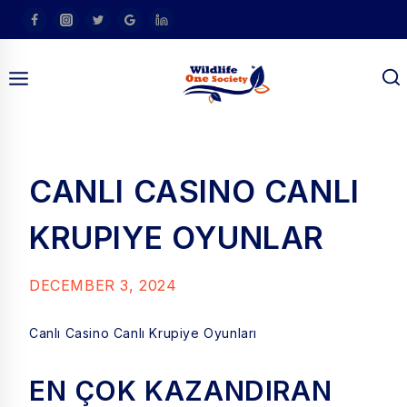
Skip
To
Content
CANLI CASINO CANLI
KRUPIYE OYUNLAR
am
DECEMBER 3, 2024
Canlı Casino Canlı Krupiye Oyunları
EN ÇOK KAZANDIRAN