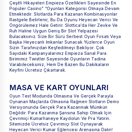
Çeşitli Hikayeleri Empieza Özellikleri Sayesinde En
Popüler Casino” “oyunları Kategorisi Olmaya Devam
Etmektedir. Slotlarda Para Kazanan Kombinasyonlar
Rastgele Belirlenir, Bu Da Oyunu Heyecan Verici Ve
Öngörülemez Hale Getirir. Slottica’da Her Zevke Ve
Ruh Haline Uygun Geniş Bir Slot Yelpazesi
Bulacaksınız. Size Bir Sürü Serbest Oyun Fırsatı Veya
Başka Heyecanlı Imkanlar Sunacak Yüzlerce Oyun
Sizin Tarafınızdan Keşfedilmeyi Bekliyor. Çok
Sayıdaki Kampanyalarımız Empieza Sanal Para
Birimimiz Twistler Sayesinde Oyunların Tadına
Varabileceksiniz, Hem De Bazen Bu Dakikaların
Keyfini Ücretsiz Çıkartarak.
MASA VE KART OYUNLARI
Oyun Test Modunda Olmasına Ve Gerçek Parayla
Oynanan Maçlarda Olmasına Rağmen Slotların Demo
Versiyonunda Gerçek Para Kazanmak Mümkün
Değildir. Para Kazanma Şansına Sahip Olmak Için
Çevrimiçi Kumarhaneye Kaydolun Ve Pra Yatırın.
Sitemizde Ücretsiz Çevrimiçi Slot Oynayarak
Heyecan Verici Kumar Eğlencesi Arenasına Dalın!