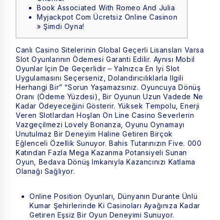
Book Associated With Romeo And Julia
Myjackpot Com Ücretsiz Online Casinon
» Şimdi Oyna!
Canlı Casino Sitelerinin Global Geçerli Lisansları Varsa
Slot Oyunlarının Ödemesi Garanti Edilir. Aynısı Mobil
Oyunlar Için De Geçerlidir – Yalnızca En Iyi Slot
Uygulamasını Seçerseniz, Dolandırıcılıklarla Ilgili
Herhangi Bir” “sorun Yaşamazsınız. Oyuncuya Dönüş
Oranı (ödeme Yüzdesi), Bir Oyunun Uzun Vadede Ne
Kadar Ödeyeceğini Gösterir. Yüksek Tempolu, Enerji
Veren Slotlardan Hoşlan On Line Casino Severlerin
Vazgeçilmezi Lovely Bonanza, Oyunu Oynamayı
Unutulmaz Bir Deneyim Haline Getiren Birçok
Eğlenceli Özellik Sunuyor. Bahis Tutarınızın Five. 000
Katından Fazla Mega Kazanma Potansiyeli Sunan
Oyun, Bedava Dönüş Imkanıyla Kazancınızı Katlama
Olanağı Sağlıyor.
Online Position Oyunları, Dünyanın Durante Ünlü
Kumar Şehirlerinde Ki Casinoları Ayağınıza Kadar
Getiren Eşsiz Bir Oyun Deneyimi Sunuyor.