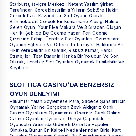
Starburst, İsviçre Merkezli Netent Yazılım Şirketi
Tarafından Gerçekleştirilmiş Yılların Sektöre Hakim
Gerçek Para Kazandıran Slot Oyunu Olarak
Bilinmektedir. Gerçek Bir Kumarhane Klasiği Haline
Gelen Oyun, Your Five Makara Ve 3 Sıradan Oluşan
Her Iki Şekilde De Ödeme Yapan Ten Ödeme
Çizgisine Sahip. Ücretsiz Slot Oyunları, Oyunculara
Oyunun Eğlence Ve Ödeme Potansiyeli Hakkında Bir
Fikir Verecektir. Ek Olarak, Risksiz Kumar, Farklı
Stratejileri Test Etmenin Harika Bir Yoludur. Ve Son
Olarak, Ücretsiz Slot Oyunları Oynamak Erişilebilir Ve
Keyiflidir.
SLOTTICA CASINO’DA BENZERSIZ
OYUN DENEYIMI
Rakamlar Yalan Söylemese Para, Sadece Şansları Için
Oynamak Yerine Gerçekten Zevk Aldığınız Canlı
Casino Oyunlarını Oynamanızı Öneririz. Canlı Online
Casino Oyunları Oynamak, Dünya Çapındaki
Oyuncular Arasında Giderek Daha Da Popüler
Olmakta. Bunun En Kaliteli Nedenlerinden Birisi Kart
Oyunları Oynamanın Gerçek Bir Kumarhaneyi Ziyaret