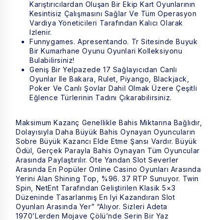
Karıştırıcılardan Oluşan Bir Ekip Kart Oyunlarının
Kesintisiz Çalışmasını Sağlar Ve Tüm Operasyon
Vardiya Yöneticileri Tarafından Kalıcı Olarak
Izlenir.
Funnygames. Apresentando. Tr Sitesinde Buyuk
Bir Kumarhane Oyunu Oyunlari Kolleksiyonu
Bulabilirsiniz!
Geniş Bir Yelpazede 17 Sağlayıcıdan Canlı
Oyunlar Ile Bakara, Rulet, Piyango, Blackjack,
Poker Ve Canlı Şovlar Dahil Olmak Üzere Çeşitli
Eğlence Türlerinin Tadını Çıkarabilirsiniz.
Maksimum Kazanç Genellikle Bahis Miktarına Bağlıdır,
Dolayısıyla Daha Büyük Bahis Oynayan Oyuncuların
Sobre Büyük Kazancı Elde Etme Şansı Vardır. Büyük
Ödül, Gerçek Parayla Bahis Oynayan Tüm Oyuncular
Arasında Paylaştırılır. Öte Yandan Slot Severler
Arasında En Popüler Online Casino Oyunları Arasında
Yerini Alan Shining Top, %96. 37 RTP Sunuyor. Twin
Spin, NetEnt Tarafından Geliştirilen Klasik 5×3
Düzeninde Tasarlanmış En Iyi Kazandıran Slot
Oyunları Arasında Yer” “alıyor. Sizleri Adeta
1970’lerden Mojave Çölü’nde Serin Bir Yaz