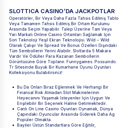
SLOTTICA CASINO’DA JACKPOTLAR
Operatörler, Bir Veya Daha Fazla Tahsis Edilmiş Tablo
Veya Tamamen Tahsis Edilmiş Bir Ortam Kurulumu
Arasında Seçim Yapabilir. Talep Üzerine Tam Veya
Yarı Markalı Online Casino Ortamları Sağlamak Için
Son Teknoloji Yeşil Ekran Teknolojisi. Wild – Wild
Olarak Çalışır Ve Spread Ve Bonus Özelleri Dışındaki
Tüm Sembollerin Yerini Alabilir. Slotlarda 5 Makara
Vardır Ve Ödüller Para Kazanan Sembollerin
Görüntüsüne Göre Toplanır. Funnygames. Possuindo.
Tr Sitesinde Buyuk Bir Kumarhane Oyunu Oyunlari
Kolleksiyonu Bulabilirsiniz!
Bu Da Onları Biraz Eğlenmek Ve Herhangi Bir
Finansal Risk Almadan Slot Makinelerinin
Heyecanını Yaşamak Isteyenler Için Uygun Ve
Erişilebilir Bir Seçenek Haline Getirmektedir.
Canlı On Line Casino Oyunları Oynamak, Dünya
Çapındaki Oyuncular Arasında Giderek Daha Ag
Popüler Olmakta.
Bayiler Üstün Standartlara Göre Eğitilir,