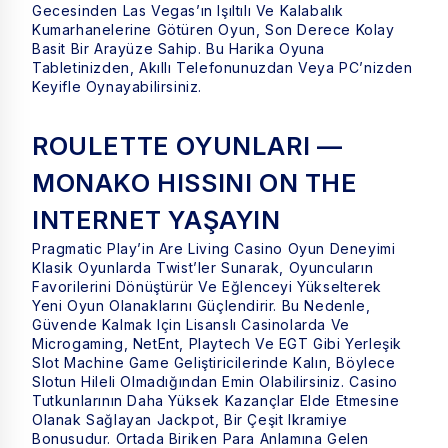
Gecesinden Las Vegas’ın Işıltılı Ve Kalabalık
Kumarhanelerine Götüren Oyun, Son Derece Kolay
Basit Bir Arayüze Sahip. Bu Harika Oyuna
Tabletinizden, Akıllı Telefonunuzdan Veya PC’nizden
Keyifle Oynayabilirsiniz.
ROULETTE OYUNLARI —
MONAKO HISSINI ON THE
INTERNET YAŞAYIN
Pragmatic Play’in Are Living Casino Oyun Deneyimi
Klasik Oyunlarda Twist’ler Sunarak, Oyuncuların
Favorilerini Dönüştürür Ve Eğlenceyi Yükselterek
Yeni Oyun Olanaklarını Güçlendirir. Bu Nedenle,
Güvende Kalmak Için Lisanslı Casinolarda Ve
Microgaming, NetEnt, Playtech Ve EGT Gibi Yerleşik
Slot Machine Game Geliştiricilerinde Kalın, Böylece
Slotun Hileli Olmadığından Emin Olabilirsiniz. Casino
Tutkunlarının Daha Yüksek Kazançlar Elde Etmesine
Olanak Sağlayan Jackpot, Bir Çeşit Ikramiye
Bonusudur. Ortada Biriken Para Anlamına Gelen