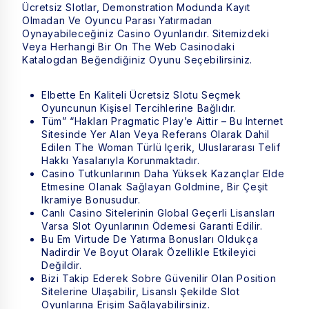
Ücretsiz Slotlar, Demonstration Modunda Kayıt
Olmadan Ve Oyuncu Parası Yatırmadan
Oynayabileceğiniz Casino Oyunlarıdır. Sitemizdeki
Veya Herhangi Bir On The Web Casinodaki
Katalogdan Beğendiğiniz Oyunu Seçebilirsiniz.
Elbette En Kaliteli Ücretsiz Slotu Seçmek
Oyuncunun Kişisel Tercihlerine Bağlıdır.
Tüm” “hakları Pragmatic Play’e Aittir – Bu Internet
Sitesinde Yer Alan Veya Referans Olarak Dahil
Edilen The Woman Türlü Içerik, Uluslararası Telif
Hakkı Yasalarıyla Korunmaktadır.
Casino Tutkunlarının Daha Yüksek Kazançlar Elde
Etmesine Olanak Sağlayan Goldmine, Bir Çeşit
Ikramiye Bonusudur.
Canlı Casino Sitelerinin Global Geçerli Lisansları
Varsa Slot Oyunlarının Ödemesi Garanti Edilir.
Bu Em Virtude De Yatırma Bonusları Oldukça
Nadirdir Ve Boyut Olarak Özellikle Etkileyici
Değildir.
Bizi Takip Ederek Sobre Güvenilir Olan Position
Sitelerine Ulaşabilir, Lisanslı Şekilde Slot
Oyunlarına Erişim Sağlayabilirsiniz.