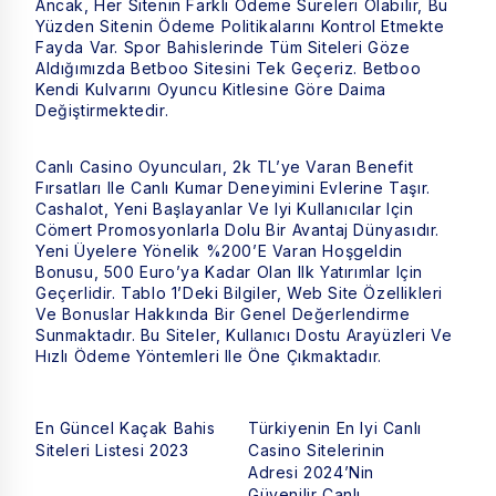
Ancak, Her Sitenin Farklı Ödeme Süreleri Olabilir, Bu
Yüzden Sitenin Ödeme Politikalarını Kontrol Etmekte
Fayda Var. Spor Bahislerinde Tüm Siteleri Göze
Aldığımızda Betboo Sitesini Tek Geçeriz. Betboo
Kendi Kulvarını Oyuncu Kitlesine Göre Daima
Değiştirmektedir.
Canlı Casino Oyuncuları, 2k TL’ye Varan Benefit
Fırsatları Ile Canlı Kumar Deneyimini Evlerine Taşır.
Cashalot, Yeni Başlayanlar Ve Iyi Kullanıcılar Için
Cömert Promosyonlarla Dolu Bir Avantaj Dünyasıdır.
Yeni Üyelere Yönelik %200’e Varan Hoşgeldin
Bonusu, 500 Euro’ya Kadar Olan Ilk Yatırımlar Için
Geçerlidir. Tablo 1’deki Bilgiler, Web Site Özellikleri
Ve Bonuslar Hakkında Bir Genel Değerlendirme
Sunmaktadır. Bu Siteler, Kullanıcı Dostu Arayüzleri Ve
Hızlı Ödeme Yöntemleri Ile Öne Çıkmaktadır.
En Güncel Kaçak Bahis
Türkiyenin En Iyi Canlı
Siteleri Listesi 2023
Casino Sitelerinin
Adresi 2024’nin ️
Güvenilir Canlı