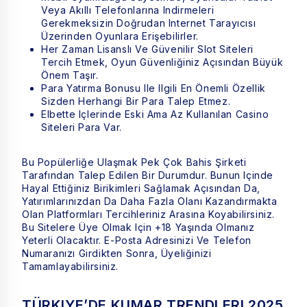
Veya Akıllı Telefonlarına Indirmeleri
Gerekmeksizin Doğrudan Internet Tarayıcısı
Üzerinden Oyunlara Erişebilirler.
Her Zaman Lisanslı Ve Güvenilir Slot Siteleri
Tercih Etmek, Oyun Güvenliğiniz Açısından Büyük
Önem Taşır.
Para Yatırma Bonusu Ile Ilgili En Önemli Özellik
Sizden Herhangi Bir Para Talep Etmez.
Elbette Içlerinde Eski Ama Az Kullanılan Casino
Siteleri Para Var.
Bu Popülerliğe Ulaşmak Pek Çok Bahis Şirketi
Tarafından Talep Edilen Bir Durumdur. Bunun Içinde
Hayal Ettiğiniz Birikimleri Sağlamak Açısından Da,
Yatırımlarınızdan Da Daha Fazla Olanı Kazandırmakta
Olan Platformları Tercihleriniz Arasına Koyabilirsiniz.
Bu Sitelere Üye Olmak Için +18 Yaşında Olmanız
Yeterli Olacaktır. E-Posta Adresinizi Ve Telefon
Numaranızı Girdikten Sonra, Üyeliğinizi
Tamamlayabilirsiniz.
TÜRKIYE’DE KUMAR TRENDLERI 2025