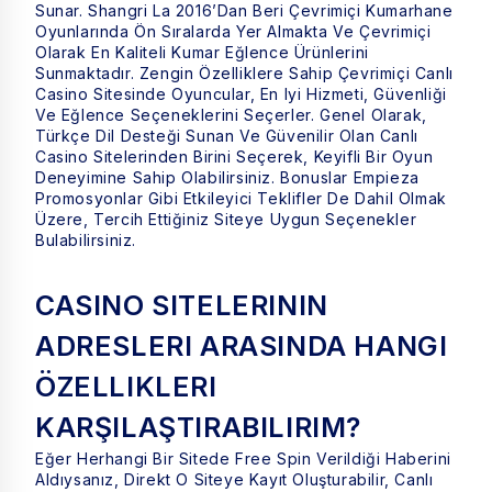
Sunar. Shangri La 2016’dan Beri Çevrimiçi Kumarhane
Oyunlarında Ön Sıralarda Yer Almakta Ve Çevrimiçi
Olarak En Kaliteli Kumar Eğlence Ürünlerini
Sunmaktadır. Zengin Özelliklere Sahip Çevrimiçi Canlı
Casino Sitesinde Oyuncular, En Iyi Hizmeti, Güvenliği
Ve Eğlence Seçeneklerini Seçerler. Genel Olarak,
Türkçe Dil Desteği Sunan Ve Güvenilir Olan Canlı
Casino Sitelerinden Birini Seçerek, Keyifli Bir Oyun
Deneyimine Sahip Olabilirsiniz. Bonuslar Empieza
Promosyonlar Gibi Etkileyici Teklifler De Dahil Olmak
Üzere, Tercih Ettiğiniz Siteye Uygun Seçenekler
Bulabilirsiniz.
CASINO SITELERININ
ADRESLERI ARASINDA HANGI
ÖZELLIKLERI
KARŞILAŞTIRABILIRIM?
Eğer Herhangi Bir Sitede Free Spin Verildiği Haberini
Aldıysanız, Direkt O Siteye Kayıt Oluşturabilir, Canlı