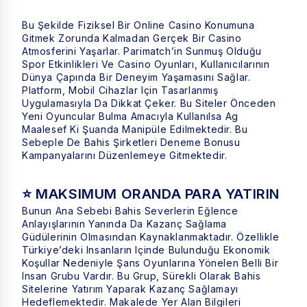
Bu Şekilde Fiziksel Bir Online Casino Konumuna
Gitmek Zorunda Kalmadan Gerçek Bir Casino
Atmosferini Yaşarlar. Parimatch’in Sunmuş Olduğu
Spor Etkinlikleri Ve Casino Oyunları, Kullanıcılarının
Dünya Çapında Bir Deneyim Yaşamasını Sağlar.
Platform, Mobil Cihazlar Için Tasarlanmış
Uygulamasıyla Da Dikkat Çeker. Bu Siteler Önceden
Yeni Oyuncular Bulma Amacıyla Kullanılsa Ag
Maalesef Ki Şuanda Manipüle Edilmektedir. Bu
Sebeple De Bahis Şirketleri Deneme Bonusu
Kampanyalarını Düzenlemeye Gitmektedir.
⭐ MAKSIMUM ORANDA PARA YATIRIN
Bunun Ana Sebebi Bahis Severlerin Eğlence
Anlayışlarının Yanında Da Kazanç Sağlama
Güdülerinin Olmasından Kaynaklanmaktadır. Özellikle
Türkiye’deki Insanların Içinde Bulunduğu Ekonomik
Koşullar Nedeniyle Şans Oyunlarına Yönelen Belli Bir
Insan Grubu Vardır. Bu Grup, Sürekli Olarak Bahis
Sitelerine Yatırım Yaparak Kazanç Sağlamayı
Hedeflemektedir. Makalede Yer Alan Bilgileri