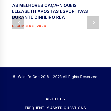
AS MELHORES CAÇA-NÍQUEIS
ELIZABETH APOSTAS ESPORTIVAS
DURANTE DINHEIRO REA
DECEMBER 8, 2024
© Wildlife One 2018 - 2023 All Rights Reserved.
ABOUT US
FREQUENTLY ASKED QUESTIONS