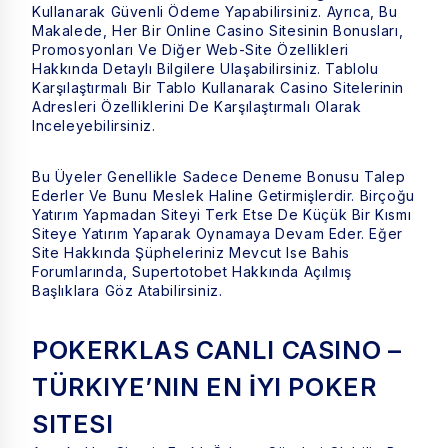
Kullanarak Güvenli Ödeme Yapabilirsiniz. Ayrıca, Bu
Makalede, Her Bir Online Casino Sitesinin Bonusları,
Promosyonları Ve Diğer Web-Site Özellikleri
Hakkında Detaylı Bilgilere Ulaşabilirsiniz. Tablolu
Karşılaştırmalı Bir Tablo Kullanarak Casino Sitelerinin
Adresleri Özelliklerini De Karşılaştırmalı Olarak
Inceleyebilirsiniz.
Bu Üyeler Genellikle Sadece Deneme Bonusu Talep
Ederler Ve Bunu Meslek Haline Getirmişlerdir. Birçoğu
Yatırım Yapmadan Siteyi Terk Etse De Küçük Bir Kısmı
Siteye Yatırım Yaparak Oynamaya Devam Eder. Eğer
Site Hakkında Şüpheleriniz Mevcut Ise Bahis
Forumlarında, Supertotobet Hakkında Açılmış
Başlıklara Göz Atabilirsiniz.
POKERKLAS CANLI CASINO –
TÜRKIYE’NIN EN İYI POKER
SITESI