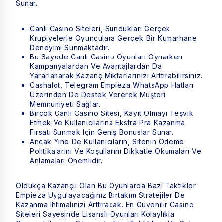
Sunar.
Canlı Casino Siteleri, Sundukları Gerçek
Krupiyelerle Oyunculara Gerçek Bir Kumarhane
Deneyimi Sunmaktadır.
Bu Sayede Canlı Casino Oyunları Oynarken
Kampanyalardan Ve Avantajlardan Da
Yararlanarak Kazanç Miktarlarınızı Arttırabilirsiniz.
Cashalot, Telegram Empieza WhatsApp Hatları
Üzerinden De Destek Vererek Müşteri
Memnuniyeti Sağlar.
Birçok Canlı Casino Sitesi, Kayıt Olmayı Teşvik
Etmek Ve Kullanıcılarına Ekstra Pra Kazanma
Fırsatı Sunmak Için Geniş Bonuslar Sunar.
Ancak Yine De Kullanıcıların, Sitenin Ödeme
Politikalarını Ve Koşullarını Dikkatle Okumaları Ve
Anlamaları Önemlidir.
Oldukça Kazançlı Olan Bu Oyunlarda Bazı Taktikler
Empieza Uygulayacağınız Birtakım Stratejiler De
Kazanma Ihtimalinizi Arttıracak. En Güvenilir Casino
Siteleri Sayesinde Lisanslı Oyunları Kolaylıkla