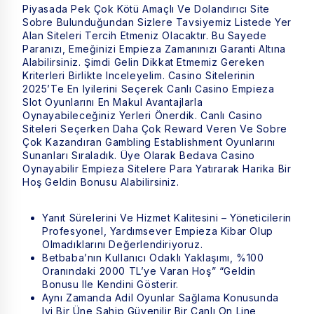
Piyasada Pek Çok Kötü Amaçlı Ve Dolandırıcı Site
Sobre Bulunduğundan Sizlere Tavsiyemiz Listede Yer
Alan Siteleri Tercih Etmeniz Olacaktır. Bu Sayede
Paranızı, Emeğinizi Empieza Zamanınızı Garanti Altına
Alabilirsiniz. Şimdi Gelin Dikkat Etmemiz Gereken
Kriterleri Birlikte Inceleyelim. Casino Sitelerinin
2025’te En Iyilerini Seçerek Canlı Casino Empieza
Slot Oyunlarını En Makul Avantajlarla
Oynayabileceğiniz Yerleri Önerdik. Canlı Casino
Siteleri Seçerken Daha Çok Reward Veren Ve Sobre
Çok Kazandıran Gambling Establishment Oyunlarını
Sunanları Sıraladık. Üye Olarak Bedava Casino
Oynayabilir Empieza Sitelere Para Yatırarak Harika Bir
Hoş Geldin Bonusu Alabilirsiniz.
Yanıt Sürelerini Ve Hizmet Kalitesini – Yöneticilerin
Profesyonel, Yardımsever Empieza Kibar Olup
Olmadıklarını Değerlendiriyoruz.
Betbaba’nın Kullanıcı Odaklı Yaklaşımı, %100
Oranındaki 2000 TL’ye Varan Hoş” “geldin
Bonusu Ile Kendini Gösterir.
Aynı Zamanda Adil Oyunlar Sağlama Konusunda
Iyi Bir Üne Sahip Güvenilir Bir Canlı On Line