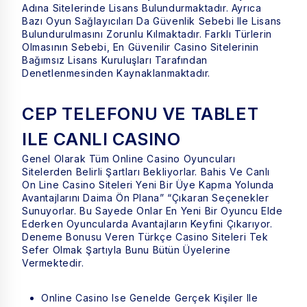
Adına Sitelerinde Lisans Bulundurmaktadır. Ayrıca
Bazı Oyun Sağlayıcıları Da Güvenlik Sebebi Ile Lisans
Bulundurulmasını Zorunlu Kılmaktadır. Farklı Türlerin
Olmasının Sebebi, En Güvenilir Casino Sitelerinin
Bağımsız Lisans Kuruluşları Tarafından
Denetlenmesinden Kaynaklanmaktadır.
CEP TELEFONU VE TABLET
ILE CANLI CASINO
Genel Olarak Tüm Online Casino Oyuncuları
Sitelerden Belirli Şartları Bekliyorlar. Bahis Ve Canlı
On Line Casino Siteleri Yeni Bir Üye Kapma Yolunda
Avantajlarını Daima Ön Plana” “çıkaran Seçenekler
Sunuyorlar. Bu Sayede Onlar En Yeni Bir Oyuncu Elde
Ederken Oyuncularda Avantajların Keyfini Çıkarıyor.
Deneme Bonusu Veren Türkçe Casino Siteleri Tek
Sefer Olmak Şartıyla Bunu Bütün Üyelerine
Vermektedir.
Online Casino Ise Genelde Gerçek Kişiler Ile