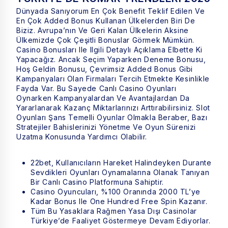
Dünyada Sanıyorum En Çok Benefit Teklif Edilen Ve
En Çok Added Bonus Kullanan Ülkelerden Biri De
Biziz. Avrupa’nın Ve Geri Kalan Ülkelerin Aksine
Ülkemizde Çok Çeşitli Bonuslar Görmek Mümkün.
Casino Bonusları Ile Ilgili Detaylı Açıklama Elbette Ki
Yapacağız. Ancak Seçim Yaparken Deneme Bonusu,
Hoş Geldin Bonusu, Çevrimsiz Added Bonus Gibi
Kampanyaları Olan Firmaları Tercih Etmekte Kesinlikle
Fayda Var. Bu Sayede Canlı Casino Oyunları
Oynarken Kampanyalardan Ve Avantajlardan Da
Yararlanarak Kazanç Miktarlarınızı Arttırabilirsiniz. Slot
Oyunları Şans Temelli Oyunlar Olmakla Beraber, Bazı
Stratejiler Bahislerinizi Yönetme Ve Oyun Sürenizi
Uzatma Konusunda Yardımcı Olabilir.
22bet, Kullanıcıların Hareket Halindeyken Durante
Sevdikleri Oyunları Oynamalarına Olanak Tanıyan
Bir Canlı Casino Platformuna Sahiptir.
Casino Oyuncuları, %100 Oranında 2000 TL’ye
Kadar Bonus Ile One Hundred Free Spin Kazanır.
Tüm Bu Yasaklara Rağmen Yasa Dışı Casinolar
Türkiye’de Faaliyet Göstermeye Devam Ediyorlar.