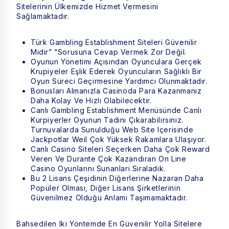
Sitelerinin Ülkemizde Hizmet Vermesini
Sağlamaktadır.
Türk Gambling Establishment Siteleri Güvenilir
Midir” “sorusuna Cevap Vermek Zor Değil.
Oyunun Yönetimi Açısından Oyunculara Gerçek
Krupiyeler Eşlik Ederek Oyuncuların Sağlıklı Bir
Oyun Süreci Geçirmesine Yardımcı Olunmaktadır.
Bonusları Almanızla Casinoda Para Kazanmanız
Daha Kolay Ve Hızlı Olabilecektir.
Canlı Gambling Establishment Menüsünde Canlı
Kurpiyerler Oyunun Tadını Çıkarabilirsiniz.
Turnuvalarda Sunulduğu Web Site Içerisinde
Jackpotlar Weil Çok Yüksek Rakamlara Ulaşıyor.
Canlı Casino Siteleri Seçerken Daha Çok Reward
Veren Ve Durante Çok Kazandıran On Line
Casino Oyunlarını Sunanları Sıraladık.
Bu 2 Lisans Çeşidinin Diğerlerine Nazaran Daha
Popüler Olması, Diğer Lisans Şirketlerinin
Güvenilmez Olduğu Anlamı Taşımamaktadır.
Bahsedilen Iki Yöntemde En Güvenilir Yolla Sitelere