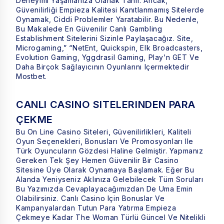
Deneyimi Yaşamanıza Olanak Tanır. Ancak,
Güvenilirliği Empieza Kalitesi Kanıtlanmamış Sitelerde
Oynamak, Ciddi Problemler Yaratabilir. Bu Nedenle,
Bu Makalede En Güvenilir Canlı Gambling
Establishment Sitelerini Sizinle Paylaşacağız. Site,
Microgaming,” “NetEnt, Quickspin, Elk Broadcasters,
Evolution Gaming, Yggdrasil Gaming, Play’n GET Ve
Daha Birçok Sağlayıcının Oyunlarını Içermektedir
Mostbet
.
CANLI CASINO SITELERINDEN PARA
ÇEKME
Bu On Line Casino Siteleri, Güvenilirlikleri, Kaliteli
Oyun Seçenekleri, Bonusları Ve Promosyonları Ile
Türk Oyuncuların Gözdesi Haline Gelmiştir. Yapmanız
Gereken Tek Şey Hemen Güvenilir Bir Casino
Sitesine Üye Olarak Oynamaya Başlamak. Eğer Bu
Alanda Yeniyseniz Aklınıza Gelebilecek Tüm Soruları
Bu Yazımızda Cevaplayacağımızdan De Uma Emin
Olabilirsiniz. Canlı Casino Için Bonuslar Ve
Kampanyalardan Tutun Para Yatırma Empieza
Çekmeye Kadar The Woman Türlü Güncel Ve Nitelikli