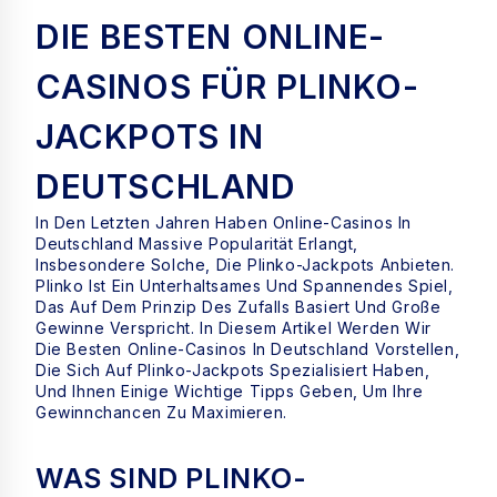
DIE BESTEN ONLINE-
CASINOS FÜR PLINKO-
JACKPOTS IN
DEUTSCHLAND
In Den Letzten Jahren Haben Online-Casinos In
Deutschland Massive Popularität Erlangt,
Insbesondere Solche, Die Plinko-Jackpots Anbieten.
Plinko Ist Ein Unterhaltsames Und Spannendes Spiel,
Das Auf Dem Prinzip Des Zufalls Basiert Und Große
Gewinne Verspricht. In Diesem Artikel Werden Wir
Die Besten Online-Casinos In Deutschland Vorstellen,
Die Sich Auf Plinko-Jackpots Spezialisiert Haben,
Und Ihnen Einige Wichtige Tipps Geben, Um Ihre
Gewinnchancen Zu Maximieren.
WAS SIND PLINKO-