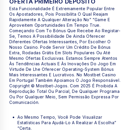
OFERTA PRIMEIRO DEPÓSITO
Esta Funcionalidade É Extremamente Popular Entre
Os Apostadores, Pois Possibilita O Qual Reajam
Rapidamente A Qualquer Alteração No” “game E
Aproveitem Oportunidades Em Tempo True.
Começando Com To Bónus Que Recebe Ao Registar-
Se, Temos A Possibilidade De Ainda Oferecer
Diferentes Ofertas Interessantes, Por Escolher O
Nosso Casino. Pode Servir Um Crédito De Bónus
Extra, Rodadas Grátis Em Slots Populares Ou Até
Mesmo Ofertas Exclusivas. Estamos Sempre Atentos
Às Tendências Actuais E Às Inovações Do Jogo Em
Virtude De Lhe Oferecer Operating-System Bónus
Mais Interessantes E Lucrativos. No Mostbet Casino
Em Portugal Também Apoiamos O Jogo Responsável.
Copyright © Mostbet-Jogos. Com 2025 É Proibida A
Reprodução Total Ou Parcial, De Qualquer Programa
Ou Por Qualquer Meio, Sem Permissão Expressa Por
Comunicación.
Ao Mesmo Tempo, Você Pode Visualizar
Estatísticas Para Ajudá-Lo A Realizar A Escolha”
“certa.