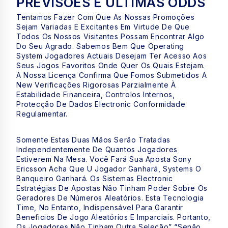
PREVISÕES E ÚLTIMAS ODDS
Tentamos Fazer Com Que As Nossas Promoções
Sejam Variadas E Excitantes Em Virtude De Que
Todos Os Nossos Visitantes Possam Encontrar Algo
Do Seu Agrado. Sabemos Bem Que Operating
System Jogadores Actuais Desejam Ter Acesso Aos
Seus Jogos Favoritos Onde Quer Os Quais Estejam.
A Nossa Licença Confirma Que Fomos Submetidos A
New Verificações Rigorosas Parzialmente À
Estabilidade Financeira, Controlos Internos,
Protecção De Dados Electronic Conformidade
Regulamentar.
Somente Estas Duas Mãos Serão Tratadas
Independentemente De Quantos Jogadores
Estiverem Na Mesa. Você Fará Sua Aposta Sony
Ericsson Acha Que U Jogador Ganhará, Systems O
Banqueiro Ganhará. Os Sistemas Electronic
Estratégias De Apostas Não Tinham Poder Sobre Os
Geradores De Números Aleatórios. Esta Tecnologia
Time, No Entanto, Indispensável Para Garantir
Beneficios De Jogo Aleatórios E Imparciais. Portanto,
Os Jogadores Não Tinham Outra Seleção” “senão