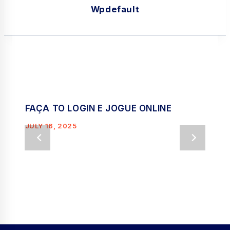
Wpdefault
FAÇA TO LOGIN E JOGUE ONLINE
JULY 16, 2025