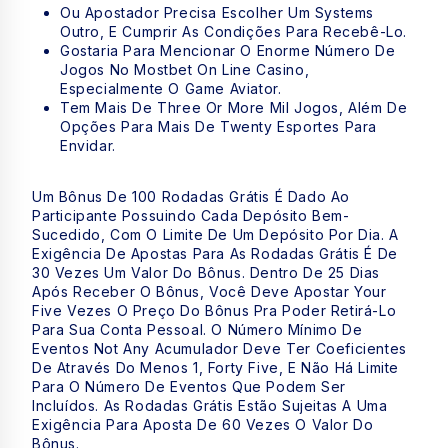
Ou Apostador Precisa Escolher Um Systems
Outro, E Cumprir As Condições Para Recebê-Lo.
Gostaria Para Mencionar O Enorme Número De
Jogos No Mostbet On Line Casino,
Especialmente O Game Aviator.
Tem Mais De Three Or More Mil Jogos, Além De
Opções Para Mais De Twenty Esportes Para
Envidar.
Um Bônus De 100 Rodadas Grátis É Dado Ao
Participante Possuindo Cada Depósito Bem-
Sucedido, Com O Limite De Um Depósito Por Dia. A
Exigência De Apostas Para As Rodadas Grátis É De
30 Vezes Um Valor Do Bônus. Dentro De 25 Dias
Após Receber O Bônus, Você Deve Apostar Your
Five Vezes O Preço Do Bônus Pra Poder Retirá-Lo
Para Sua Conta Pessoal. O Número Mínimo De
Eventos Not Any Acumulador Deve Ter Coeficientes
De Através Do Menos 1, Forty Five, E Não Há Limite
Para O Número De Eventos Que Podem Ser
Incluídos. As Rodadas Grátis Estão Sujeitas A Uma
Exigência Para Aposta De 60 Vezes O Valor Do
Bônus.