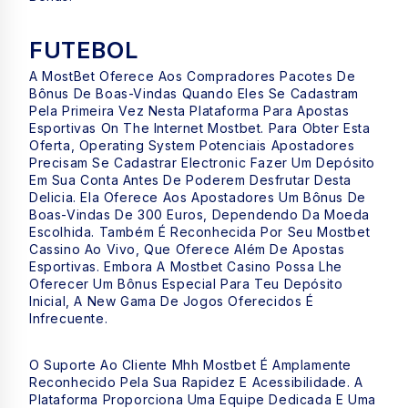
FUTEBOL
A MostBet Oferece Aos Compradores Pacotes De
Bônus De Boas-Vindas Quando Eles Se Cadastram
Pela Primeira Vez Nesta Plataforma Para Apostas
Esportivas On The Internet Mostbet. Para Obter Esta
Oferta, Operating System Potenciais Apostadores
Precisam Se Cadastrar Electronic Fazer Um Depósito
Em Sua Conta Antes De Poderem Desfrutar Desta
Delicia. Ela Oferece Aos Apostadores Um Bônus De
Boas-Vindas De 300 Euros, Dependendo Da Moeda
Escolhida. Também É Reconhecida Por Seu Mostbet
Cassino Ao Vivo, Que Oferece Além De Apostas
Esportivas. Embora A Mostbet Casino Possa Lhe
Oferecer Um Bônus Especial Para Teu Depósito
Inicial, A New Gama De Jogos Oferecidos É
Infrecuente.
O Suporte Ao Cliente Mhh Mostbet É Amplamente
Reconhecido Pela Sua Rapidez E Acessibilidade. A
Plataforma Proporciona Uma Equipe Dedicada E Uma