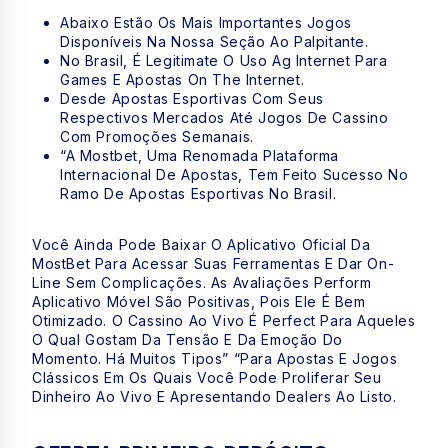
Abaixo Estão Os Mais Importantes Jogos
Disponíveis Na Nossa Seção Ao Palpitante.
No Brasil, É Legitimate O Uso Ag Internet Para
Games E Apostas On The Internet.
Desde Apostas Esportivas Com Seus
Respectivos Mercados Até Jogos De Cassino
Com Promoções Semanais.
“A Mostbet, Uma Renomada Plataforma
Internacional De Apostas, Tem Feito Sucesso No
Ramo De Apostas Esportivas No Brasil.
Você Ainda Pode Baixar O Aplicativo Oficial Da
MostBet Para Acessar Suas Ferramentas E Dar On-
Line Sem Complicações. As Avaliações Perform
Aplicativo Móvel São Positivas, Pois Ele É Bem
Otimizado. O Cassino Ao Vivo É Perfect Para Aqueles
O Qual Gostam Da Tensão E Da Emoção Do
Momento. Há Muitos Tipos” “para Apostas E Jogos
Clássicos Em Os Quais Você Pode Proliferar Seu
Dinheiro Ao Vivo E Apresentando Dealers Ao Listo.