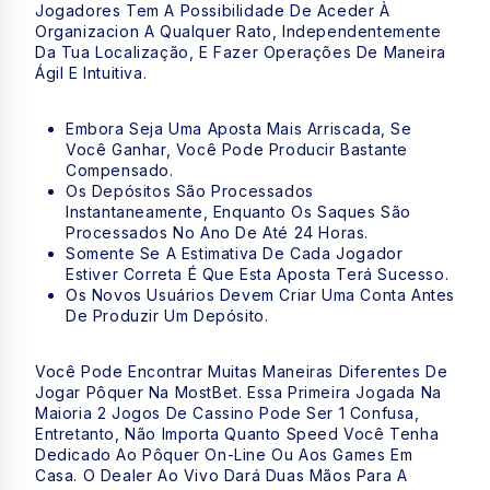
Jogadores Tem A Possibilidade De Aceder À
Organizacion A Qualquer Rato, Independentemente
Da Tua Localização, E Fazer Operações De Maneira
Ágil E Intuitiva.
Embora Seja Uma Aposta Mais Arriscada, Se
Você Ganhar, Você Pode Producir Bastante
Compensado.
Os Depósitos São Processados
Instantaneamente, Enquanto Os Saques São
Processados No Ano De Até 24 Horas.
Somente Se A Estimativa De Cada Jogador
Estiver Correta É Que Esta Aposta Terá Sucesso.
Os Novos Usuários Devem Criar Uma Conta Antes
De Produzir Um Depósito.
Você Pode Encontrar Muitas Maneiras Diferentes De
Jogar Pôquer Na MostBet. Essa Primeira Jogada Na
Maioria 2 Jogos De Cassino Pode Ser 1 Confusa,
Entretanto, Não Importa Quanto Speed Você Tenha
Dedicado Ao Pôquer On-Line Ou Aos Games Em
Casa. O Dealer Ao Vivo Dará Duas Mãos Para A