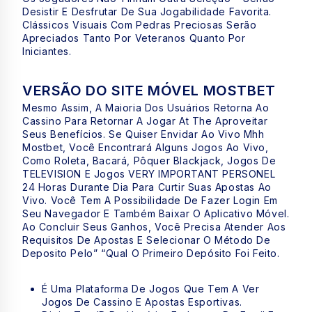
Desistir E Desfrutar De Sua Jogabilidade Favorita.
Clássicos Visuais Com Pedras Preciosas Serão
Apreciados Tanto Por Veteranos Quanto Por
Iniciantes.
VERSÃO DO SITE MÓVEL MOSTBET
Mesmo Assim, A Maioria Dos Usuários Retorna Ao
Cassino Para Retornar A Jogar At The Aproveitar
Seus Benefícios. Se Quiser Envidar Ao Vivo Mhh
Mostbet, Você Encontrará Alguns Jogos Ao Vivo,
Como Roleta, Bacará, Pôquer Blackjack, Jogos De
TELEVISION E Jogos VERY IMPORTANT PERSONEL
24 Horas Durante Dia Para Curtir Suas Apostas Ao
Vivo. Você Tem A Possibilidade De Fazer Login Em
Seu Navegador E Também Baixar O Aplicativo Móvel.
Ao Concluir Seus Ganhos, Você Precisa Atender Aos
Requisitos De Apostas E Selecionar O Método De
Deposito Pelo” “qual O Primeiro Depósito Foi Feito.
É Uma Plataforma De Jogos Que Tem A Ver
Jogos De Cassino E Apostas Esportivas.