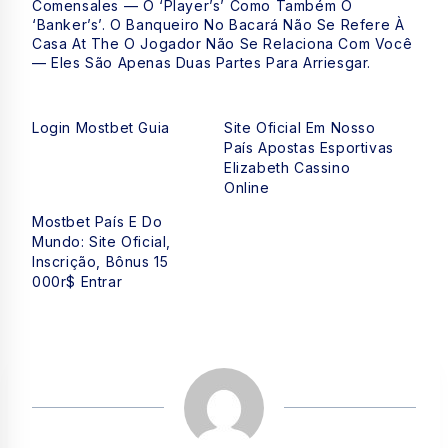
Comensales — O ‘Player’s’ Como Também O
‘Banker’s’. O Banqueiro No Bacará Não Se Refere À
Casa At The O Jogador Não Se Relaciona Com Você
— Eles São Apenas Duas Partes Para Arriesgar.
Login Mostbet Guia
Site Oficial Em Nosso
País Apostas Esportivas
Elizabeth Cassino
Online
Mostbet País E Do
Mundo: Site Oficial,
Inscrição, Bônus 15
000r$ Entrar