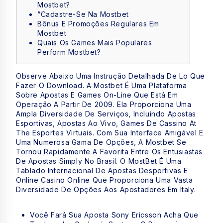
Mostbet?
“cadastre-Se Na Mostbet
Bônus E Promoções Regulares Em
Mostbet
Quais Os Games Mais Populares
Perform Mostbet?
Observe Abaixo Uma Instrução Detalhada De Lo Que
Fazer O Download. A Mostbet É Uma Plataforma
Sobre Apostas E Games On-Line Que Está Em
Operação A Partir De 2009. Ela Proporciona Uma
Ampla Diversidade De Serviços, Incluindo Apostas
Esportivas, Apostas Ao Vivo, Games De Cassino At
The Esportes Virtuais. Com Sua Interface Amigável E
Uma Numerosa Gama De Opções, A Mostbet Se
Tornou Rapidamente A Favorita Entre Os Entusiastas
De Apostas Simply No Brasil. O MostBet É Uma
Tablado Internacional De Apostas Desportivas E
Online Casino Online Que Proporciona Uma Vasta
Diversidade De Opções Aos Apostadores Em Italy.
Você Fará Sua Aposta Sony Ericsson Acha Que