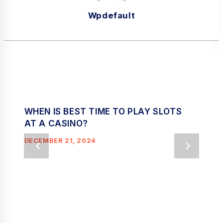
Wpdefault
WHEN IS BEST TIME TO PLAY SLOTS
AT A CASINO?
DECEMBER 21, 2024