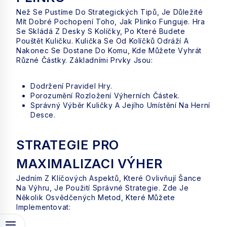
Než Se Pustíme Do Strategických Tipů, Je Důležité
Mít Dobré Pochopení Toho, Jak Plinko Funguje. Hra
Se Skládá Z Desky S Kolíčky, Po Které Budete
Pouštět Kuličku. Kulička Se Od Kolíčků Odráží A
Nakonec Se Dostane Do Komu, Kde Můžete Vyhrát
Různé Částky. Základními Prvky Jsou:
Dodržení Pravidel Hry.
Porozumění Rozložení Výherních Částek.
Správný Výběr Kuličky A Jejího Umístění Na Herní
Desce.
STRATEGIE PRO
MAXIMALIZACI VÝHER
Jedním Z Klíčových Aspektů, Které Ovlivňují Šance
Na Výhru, Je Použití Správné Strategie. Zde Je
Několik Osvědčených Metod, Které Můžete
Implementovat: