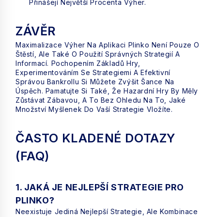
Přinášejí Největší Procenta Výher.
ZÁVĚR
Maximalizace Výher Na Aplikaci Plinko Není Pouze O
Štěstí, Ale Také O Použití Správných Strategií A
Informací. Pochopením Základů Hry,
Experimentováním Se Strategiemi A Efektivní
Správou Bankrollu Si Můžete Zvýšit Šance Na
Úspěch. Pamatujte Si Také, Že Hazardní Hry By Měly
Zůstávat Zábavou, A To Bez Ohledu Na To, Jaké
Množství Myšlenek Do Vaší Strategie Vložíte.
ČASTO KLADENÉ DOTAZY
(FAQ)
1. JAKÁ JE NEJLEPŠÍ STRATEGIE PRO
PLINKO?
Neexistuje Jediná Nejlepší Strategie, Ale Kombinace