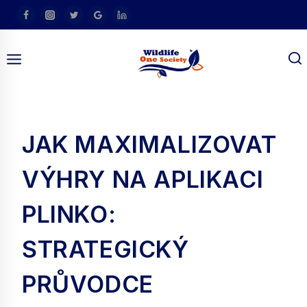
Skip
To
Content
JAK MAXIMALIZOVAT
VÝHRY NA APLIKACI
am
PLINKO:
STRATEGICKÝ
PRŮVODCE