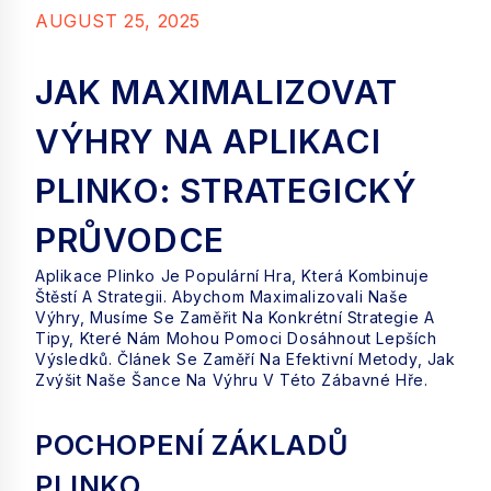
AUGUST 25, 2025
JAK MAXIMALIZOVAT
VÝHRY NA APLIKACI
PLINKO: STRATEGICKÝ
PRŮVODCE
Aplikace Plinko Je Populární Hra, Která Kombinuje
Štěstí A Strategii. Abychom Maximalizovali Naše
Výhry, Musíme Se Zaměřit Na Konkrétní Strategie A
Tipy, Které Nám Mohou Pomoci Dosáhnout Lepších
Výsledků. Článek Se Zaměří Na Efektivní Metody, Jak
Zvýšit Naše Šance Na Výhru V Této Zábavné Hře.
POCHOPENÍ ZÁKLADŮ
PLINKO