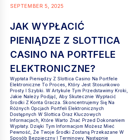
SEPTEMBER 5, 2025
JAK WYPŁACIĆ
PIENIĄDZE Z SLOTTICA
CASINO NA PORTFELE
ELEKTRONICZNE?
Wypłata Pieniędzy Z Slottica Casino Na Portfele
Elektroniczne To Proces, Który Jest Stosunkowo
Prosty I Szybki. W Artykule Tym Przedstawimy Kroki,
Jakie Należy Podjąć, Aby Skutecznie Wypłacić
Środki Z Konta Gracza. Skoncentrujemy Się Na
Różnych Opcjach Portfeli Elektronicznych
Dostępnych W Slottica Oraz Kluczowych
Informacjach, Które Warto Znać Przed Dokonaniem
Wypłaty. Dzięki Tym Informacjom Możesz Mieć
Pewność, Że Twoje Środki Zostaną Przekazane W
Sposób Bezpieczny I Terminowy. Następnie