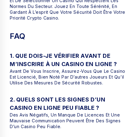
Et De Sélectionner Un Casino Qui Respectent Les
Normes Du Secteur. Jouez En Toute Sérénité, En
Gardant À L’esprit Que Votre Sécurité Doit Être Votre
Priorité
Crypto Casino
.
FAQ
1. QUE DOIS-JE VÉRIFIER AVANT DE
M’INSCRIRE À UN CASINO EN LIGNE ?
Avant De Vous Inscrire, Assurez-Vous Que Le Casino
Est Licencié, Bien Noté Par D’autres Joueurs Et Qu’il
Utilise Des Mesures De Sécurité Robustes.
2. QUELS SONT LES SIGNES D’UN
CASINO EN LIGNE PEU FIABLE ?
Des Avis Négatifs, Un Manque De Licences Et Une
Mauvaise Communication Peuvent Être Des Signes
D’un Casino Peu Fiable.