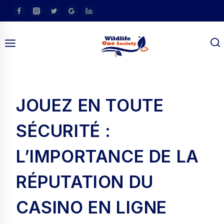
Skip
To
Content
JOUEZ EN TOUTE
SÉCURITÉ :
am
L’IMPORTANCE DE LA
RÉPUTATION DU
CASINO EN LIGNE