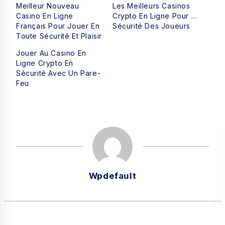
Meilleur Nouveau
Les Meilleurs Casinos
Casino En Ligne
Crypto En Ligne Pour La
Français Pour Jouer En
Sécurité Des Joueurs
Toute Sécurité Et Plaisir
Jouer Au Casino En
Ligne Crypto En
Sécurité Avec Un Pare-
Feu
Wpdefault