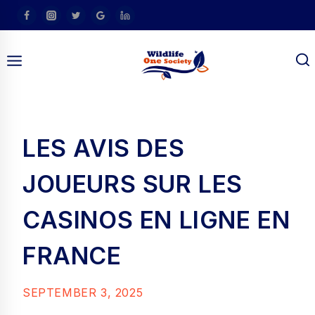
Skip
To
Content
LES AVIS DES
JOUEURS SUR LES
am
CASINOS EN LIGNE EN
FRANCE
SEPTEMBER 3, 2025