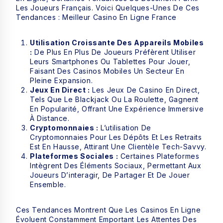
Les Joueurs Français. Voici Quelques-Unes De Ces
Tendances :
Meilleur Casino En Ligne France
Utilisation Croissante Des Appareils Mobiles
:
De Plus En Plus De Joueurs Préfèrent Utiliser
Leurs Smartphones Ou Tablettes Pour Jouer,
Faisant Des Casinos Mobiles Un Secteur En
Pleine Expansion.
Jeux En Direct :
Les Jeux De Casino En Direct,
Tels Que Le Blackjack Ou La Roulette, Gagnent
En Popularité, Offrant Une Expérience Immersive
À Distance.
Cryptomonnaies :
L’utilisation De
Cryptomonnaies Pour Les Dépôts Et Les Retraits
Est En Hausse, Attirant Une Clientèle Tech-Savvy.
Plateformes Sociales :
Certaines Plateformes
Intègrent Des Éléments Sociaux, Permettant Aux
Joueurs D’interagir, De Partager Et De Jouer
Ensemble.
Ces Tendances Montrent Que Les Casinos En Ligne
Évoluent Constamment Emportant Les Attentes Des