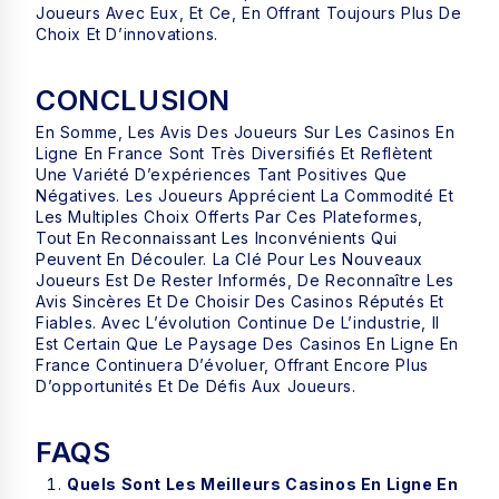
Joueurs Avec Eux, Et Ce, En Offrant Toujours Plus De
Choix Et D’innovations.
CONCLUSION
En Somme, Les Avis Des Joueurs Sur Les Casinos En
Ligne En France Sont Très Diversifiés Et Reflètent
Une Variété D’expériences Tant Positives Que
Négatives. Les Joueurs Apprécient La Commodité Et
Les Multiples Choix Offerts Par Ces Plateformes,
Tout En Reconnaissant Les Inconvénients Qui
Peuvent En Découler. La Clé Pour Les Nouveaux
Joueurs Est De Rester Informés, De Reconnaître Les
Avis Sincères Et De Choisir Des Casinos Réputés Et
Fiables. Avec L’évolution Continue De L’industrie, Il
Est Certain Que Le Paysage Des Casinos En Ligne En
France Continuera D’évoluer, Offrant Encore Plus
D’opportunités Et De Défis Aux Joueurs.
FAQS
Quels Sont Les Meilleurs Casinos En Ligne En