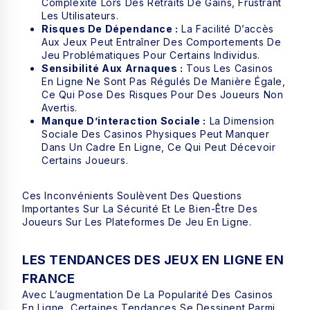
Complexité Lors Des Retraits De Gains, Frustrant
Les Utilisateurs.
Risques De Dépendance :
La Facilité D’accès
Aux Jeux Peut Entraîner Des Comportements De
Jeu Problématiques Pour Certains Individus.
Sensibilité Aux Arnaques :
Tous Les Casinos
En Ligne Ne Sont Pas Régulés De Manière Égale,
Ce Qui Pose Des Risques Pour Des Joueurs Non
Avertis.
Manque D’interaction Sociale :
La Dimension
Sociale Des Casinos Physiques Peut Manquer
Dans Un Cadre En Ligne, Ce Qui Peut Décevoir
Certains Joueurs.
Ces Inconvénients Soulèvent Des Questions
Importantes Sur La Sécurité Et Le Bien-Être Des
Joueurs Sur Les Plateformes De Jeu En Ligne.
LES TENDANCES DES JEUX EN LIGNE EN
FRANCE
Avec L’augmentation De La Popularité Des Casinos
En Ligne, Certaines Tendances Se Dessinent Parmi