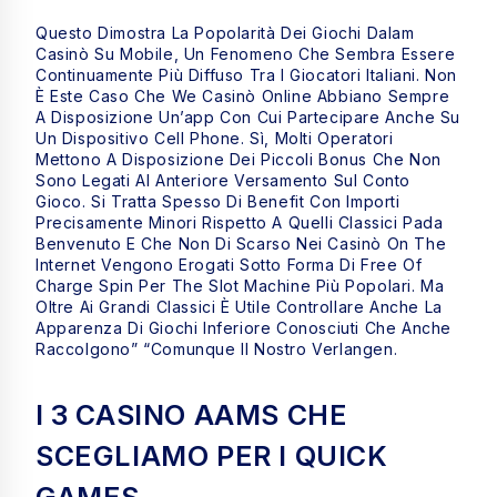
Questo Dimostra La Popolarità Dei Giochi Dalam
Casinò Su Mobile, Un Fenomeno Che Sembra Essere
Continuamente Più Diffuso Tra I Giocatori Italiani. Non
È Este Caso Che We Casinò Online Abbiano Sempre
A Disposizione Un’app Con Cui Partecipare Anche Su
Un Dispositivo Cell Phone. Sì, Molti Operatori
Mettono A Disposizione Dei Piccoli Bonus Che Non
Sono Legati Al Anteriore Versamento Sul Conto
Gioco. Si Tratta Spesso Di Benefit Con Importi
Precisamente Minori Rispetto A Quelli Classici Pada
Benvenuto E Che Non Di Scarso Nei Casinò On The
Internet Vengono Erogati Sotto Forma Di Free Of
Charge Spin Per The Slot Machine Più Popolari. Ma
Oltre Ai Grandi Classici È Utile Controllare Anche La
Apparenza Di Giochi Inferiore Conosciuti Che Anche
Raccolgono” “comunque Il Nostro Verlangen.
I 3 CASINO AAMS CHE
SCEGLIAMO PER I QUICK