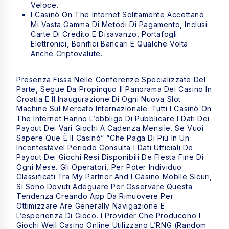
Veloce.
I Casinò On The Internet Solitamente Accettano
Mi Vasta Gamma Di Metodi Di Pagamento, Inclusi
Carte Di Credito E Disavanzo, Portafogli
Elettronici, Bonifici Bancari E Qualche Volta
Anche Criptovalute.
Presenza Fissa Nelle Conferenze Specializzate Del
Parte, Segue Da Propinquo Il Panorama Dei Casino In
Croatia E Il Inaugurazione Di Ogni Nuova Slot
Machine Sul Mercato Internazionale. Tutti I Casinò On
The Internet Hanno L’obbligo Di Pubblicare I Dati Dei
Payout Dei Vari Giochi A Cadenza Mensile. Se Vuoi
Sapere Que È Il Casinò” “che Paga Di Più In Un
Incontestável Periodo Consulta I Dati Ufficiali De
Payout Dei Giochi Resi Disponibili De Flesta Fine Di
Ogni Mese. Gli Operatori, Per Poter Individuo
Classificati Tra My Partner And I Casino Mobile Sicuri,
Si Sono Dovuti Adeguare Per Osservare Questa
Tendenza Creando App Da Rimuovere Per
Ottimizzare Are Generally Navigazione E
L’esperienza Di Gioco. I Provider Che Producono I
Giochi Weil Casino Online Utilizzano L’RNG (Random