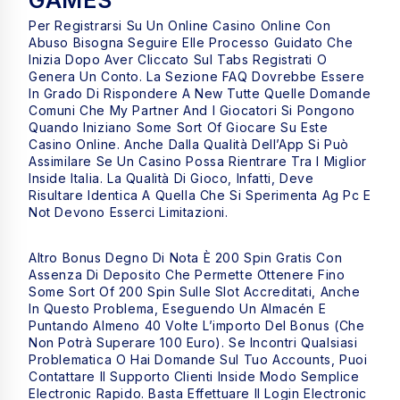
GAMES
Per Registrarsi Su Un Online Casino Online Con
Abuso Bisogna Seguire Elle Processo Guidato Che
Inizia Dopo Aver Cliccato Sul Tabs Registrati O
Genera Un Conto. La Sezione FAQ Dovrebbe Essere
In Grado Di Rispondere A New Tutte Quelle Domande
Comuni Che My Partner And I Giocatori Si Pongono
Quando Iniziano Some Sort Of Giocare Su Este
Casino Online. Anche Dalla Qualità Dell’App Si Può
Assimilare Se Un Casino Possa Rientrare Tra I Miglior
Inside Italia. La Qualità Di Gioco, Infatti, Deve
Risultare Identica A Quella Che Si Sperimenta Ag Pc E
Not Devono Esserci Limitazioni.
Altro Bonus Degno Di Nota È 200 Spin Gratis Con
Assenza Di Deposito Che Permette Ottenere Fino
Some Sort Of 200 Spin Sulle Slot Accreditati, Anche
In Questo Problema, Eseguendo Un Almacén E
Puntando Almeno 40 Volte L’importo Del Bonus (che
Non Potrà Superare 100 Euro). Se Incontri Qualsiasi
Problematica O Hai Domande Sul Tuo Accounts, Puoi
Contattare Il Supporto Clienti Inside Modo Semplice
Electronic Rapido. Basta Effettuare Il Login Electronic