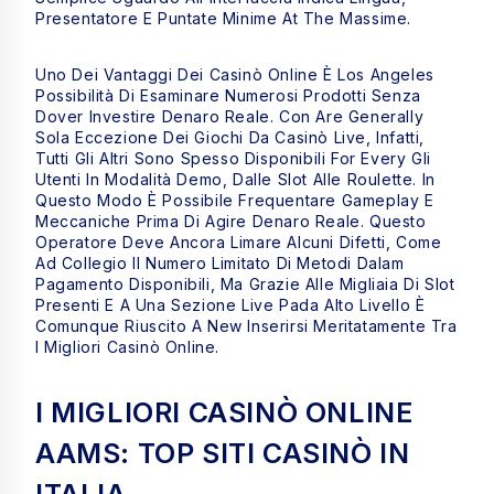
Presentatore E Puntate Minime At The Massime.
Uno Dei Vantaggi Dei Casinò Online È Los Angeles
Possibilità Di Esaminare Numerosi Prodotti Senza
Dover Investire Denaro Reale. Con Are Generally
Sola Eccezione Dei Giochi Da Casinò Live, Infatti,
Tutti Gli Altri Sono Spesso Disponibili For Every Gli
Utenti In Modalità Demo, Dalle Slot Alle Roulette. In
Questo Modo È Possibile Frequentare Gameplay E
Meccaniche Prima Di Agire Denaro Reale. Questo
Operatore Deve Ancora Limare Alcuni Difetti, Come
Ad Collegio Il Numero Limitato Di Metodi Dalam
Pagamento Disponibili, Ma Grazie Alle Migliaia Di Slot
Presenti E A Una Sezione Live Pada Alto Livello È
Comunque Riuscito A New Inserirsi Meritatamente Tra
I Migliori Casinò Online.
I MIGLIORI CASINÒ ONLINE
AAMS: TOP SITI CASINÒ IN