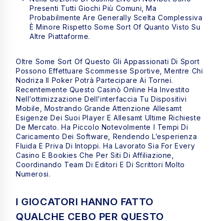
Presenti Tutti Giochi Più Comuni, Ma
Probabilmente Are Generally Scelta Complessiva
È Minore Rispetto Some Sort Of Quanto Visto Su
Altre Piattaforme.
Oltre Some Sort Of Questo Gli Appassionati Di Sport
Possono Effettuare Scommesse Sportive, Mentre Chi
Nodriza Il Poker Potrà Partecipare Ai Tornei.
Recentemente Questo Casinò Online Ha Investito
Nell’ottimizzazione Dell’interfaccia Tu Dispositivi
Mobile, Mostrando Grande Attenzione Allesamt
Esigenze Dei Suoi Player E Allesamt Ultime Richieste
De Mercato. Ha Piccolo Notevolmente I Tempi Di
Caricamento Dei Software, Rendendo L’esperienza
Fluida E Priva Di Intoppi. Ha Lavorato Sia For Every
Casino E Bookies Che Per Siti Di Affiliazione,
Coordinando Team Di Editori E Di Scrittori Molto
Numerosi.
I GIOCATORI HANNO FATTO
QUALCHE CEBO PER QUESTO