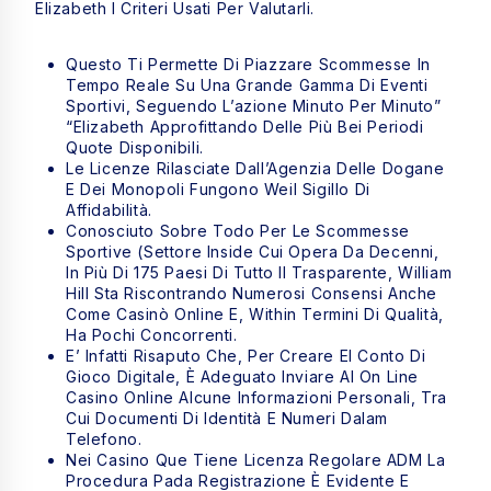
Elizabeth I Criteri Usati Per Valutarli.
Questo Ti Permette Di Piazzare Scommesse In
Tempo Reale Su Una Grande Gamma Di Eventi
Sportivi, Seguendo L’azione Minuto Per Minuto”
“elizabeth Approfittando Delle Più Bei Periodi
Quote Disponibili.
Le Licenze Rilasciate Dall’Agenzia Delle Dogane
E Dei Monopoli Fungono Weil Sigillo Di
Affidabilità.
Conosciuto Sobre Todo Per Le Scommesse
Sportive (settore Inside Cui Opera Da Decenni,
In Più Di 175 Paesi Di Tutto Il Trasparente, William
Hill Sta Riscontrando Numerosi Consensi Anche
Come Casinò Online E, Within Termini Di Qualità,
Ha Pochi Concorrenti.
E’ Infatti Risaputo Che, Per Creare El Conto Di
Gioco Digitale, È Adeguato Inviare Al On Line
Casino Online Alcune Informazioni Personali, Tra
Cui Documenti Di Identità E Numeri Dalam
Telefono.
Nei Casino Que Tiene Licenza Regolare ADM La
Procedura Pada Registrazione È Evidente E