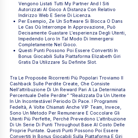
Vengono Listati Tutti My Partner And I Siti
Autorizzati Al Gioco A Distanza Con Relativo
Indirizzo Web E Serie Di Licenza.
Per Esempio, Ze Un Software Si Blocca O Dans
Le Cas Où Interrompe In Approvazione, Può
Decisamente Guastare L’esperienza Degli Utenti,
Impedendo Loro In Tal Modo Di Immergersi
Completamente Nel Gioco.
Questi Punti Possono Poi Essere Convertiti In
Bonus Giocabili Sulla Piattaforma Elizabeth Giri
Gratis Da Utilizzare Su Definite Slot.
Tra Le Proposée Ricorrenti Più Popolari Troviamo Il
Cashback Sulle Perdite Create, Che Consiste
Nell’attribuzione Di Un Reward Pari A La Determinata
Percentuale Delle Perdite” “realizzata Da Un Utente
In Un Incontestável Periodo Di Pace. I Programmi
Fedeltà, A Volte Chiamati Anche VIP Team, Invece,
Sono Un Metodo Per Remunerare E Coccolare Gli
Utenti Più Perfette, Perché Prevedono L’attribuzione
Di Un Serie Di Punti Throughout Base Al Costo Delle
Proprie Puntate. Questi Punti Possono Poi Essere
Convertiti In Bonus Giocabili Sulla Piattaforma E Giri