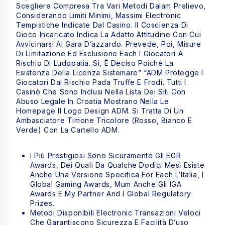
Scegliere Compresa Tra Vari Metodi Dalam Prelievo,
Considerando Limiti Minimi, Massimi Electronic
Tempistiche Indicate Dal Casino. Il Coscienza Di
Gioco Incaricato Indica La Adatto Attitudine Con Cui
Avvicinarsi Al Gara D’azzardo. Prevede, Poi, Misure
Di Limitazione Ed Esclusione Each I Giocatori A
Rischio Di Ludopatia. Si, È Deciso Poiché La
Esistenza Della Licenza Sistemare” “ADM Protegge I
Giocatori Dal Rischio Pada Truffe E Frodi. Tutti I
Casinò Che Sono Inclusi Nella Lista Dei Siti Con
Abuso Legale In Croatia Mostrano Nella Le
Homepage Il Logo Design ADM. Si Tratta Di Un
Ambasciatore Timone Tricolore (rosso, Bianco E
Verde) Con La Cartello ADM.
I Più Prestigiosi Sono Sicuramente Gli EGR
Awards, Dei Quali Da Qualche Dodici Mesi Esiste
Anche Una Versione Specifica For Each L’Italia, I
Global Gaming Awards, Mum Anche Gli IGA
Awards E My Partner And I Global Regulatory
Prizes.
Metodi Disponibili Electronic Transazioni Veloci
Che Garantiscono Sicurezza E Facilità D’uso