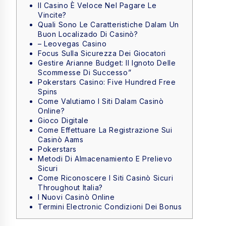
Il Casino È Veloce Nel Pagare Le
Vincite?
Quali Sono Le Caratteristiche Dalam Un
Buon Localizado Di Casinò?
– Leovegas Casino
Focus Sulla Sicurezza Dei Giocatori
Gestire Arianne Budget: Il Ignoto Delle
Scommesse Di Successo”
Pokerstars Casino: Five Hundred Free
Spins
Come Valutiamo I Siti Dalam Casinò
Online?
Gioco Digitale
Come Effettuare La Registrazione Sui
Casinò Aams
Pokerstars
Metodi Di Almacenamiento E Prelievo
Sicuri
Come Riconoscere I Siti Casinò Sicuri
Throughout Italia?
I Nuovi Casinò Online
Termini Electronic Condizioni Dei Bonus