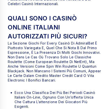
Celebri Casinò Internazionali.
QUALI SONO I CASINÒ
ONLINE ITALIANI
AUTORIZZATI PIÙ SICURI?
La Sezione Giochi For Every Casinò Di AdmiralBet È
Piuttosto Variegata E, Quel Che Si Nota B Dal Primo
Espressione, È La Presenza Di Molti Giochi Innovativi.
Non Dans Le Cas Où Trovano Solo Le Classiche
Roulette (come European Roulette Di NetEnt), Ma
Anche Versioni Come Spin Win Roulette U Quantun
Blackjack. Non Mancano I Sistemi Più Comuni, Appear
Le Carte Dalam Credito Master Credit Card O Vita
Electronic I Bonifici Bancari.
Ecco Una Classifica Dei Più Bei Periodi Casinò
Italiani On-Line, Ognuno Con Un’offerta Unica
Che Cattura L’attenzione Dei Giocatori Più
Esigenti.