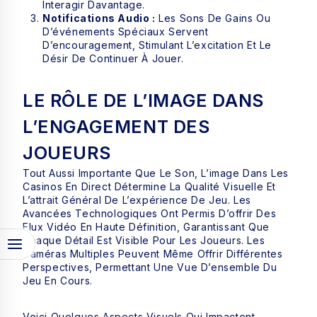
Interagir Davantage.
Notifications Audio :
Les Sons De Gains Ou
D’événements Spéciaux Servent
D’encouragement, Stimulant L’excitation Et Le
Désir De Continuer À Jouer.
LE RÔLE DE L’IMAGE DANS
L’ENGAGEMENT DES
JOUEURS
Tout Aussi Importante Que Le Son, L’image Dans Les
Casinos En Direct Détermine La Qualité Visuelle Et
L’attrait Général De L’expérience De Jeu. Les
Avancées Technologiques Ont Permis D’offrir Des
Flux Vidéo En Haute Définition, Garantissant Que
Chaque Détail Est Visible Pour Les Joueurs. Les
Caméras Multiples Peuvent Même Offrir Différentes
Perspectives, Permettant Une Vue D’ensemble Du
Jeu En Cours.
Voici Quelques Aspects Visuels Qui Impactent