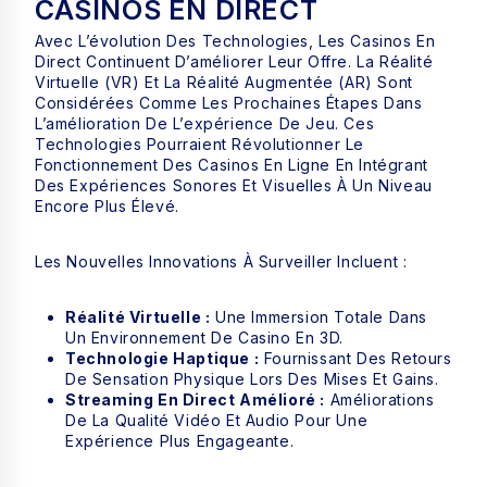
CASINOS EN DIRECT
Avec L’évolution Des Technologies, Les Casinos En
Direct Continuent D’améliorer Leur Offre. La Réalité
Virtuelle (VR) Et La Réalité Augmentée (AR) Sont
Considérées Comme Les Prochaines Étapes Dans
L’amélioration De L’expérience De Jeu. Ces
Technologies Pourraient Révolutionner Le
Fonctionnement Des Casinos En Ligne En Intégrant
Des Expériences Sonores Et Visuelles À Un Niveau
Encore Plus Élevé.
Les Nouvelles Innovations À Surveiller Incluent :
Réalité Virtuelle :
Une Immersion Totale Dans
Un Environnement De Casino En 3D.
Technologie Haptique :
Fournissant Des Retours
De Sensation Physique Lors Des Mises Et Gains.
Streaming En Direct Amélioré :
Améliorations
De La Qualité Vidéo Et Audio Pour Une
Expérience Plus Engageante.