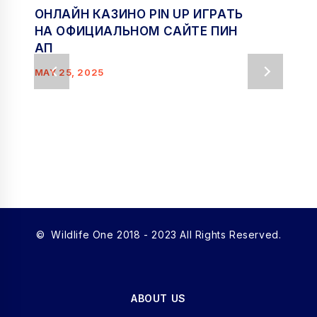
ОНЛАЙН КАЗИНО PIN UP ИГРАТЬ
НА ОФИЦИАЛЬНОМ САЙТЕ ПИН
АП
MAY 25, 2025
© Wildlife One 2018 - 2023 All Rights Reserved.
ABOUT US