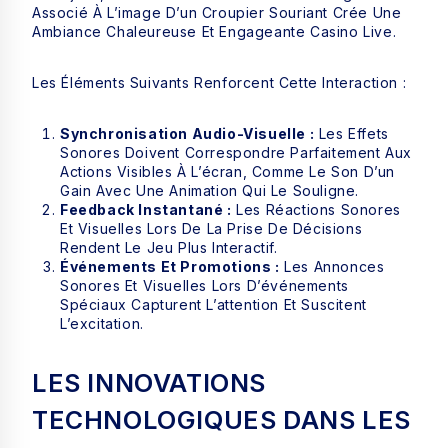
Associé À L’image D’un Croupier Souriant Crée Une
Ambiance Chaleureuse Et Engageante
Casino Live
.
Les Éléments Suivants Renforcent Cette Interaction :
Synchronisation Audio-Visuelle :
Les Effets
Sonores Doivent Correspondre Parfaitement Aux
Actions Visibles À L’écran, Comme Le Son D’un
Gain Avec Une Animation Qui Le Souligne.
Feedback Instantané :
Les Réactions Sonores
Et Visuelles Lors De La Prise De Décisions
Rendent Le Jeu Plus Interactif.
Événements Et Promotions :
Les Annonces
Sonores Et Visuelles Lors D’événements
Spéciaux Capturent L’attention Et Suscitent
L’excitation.
LES INNOVATIONS
TECHNOLOGIQUES DANS LES