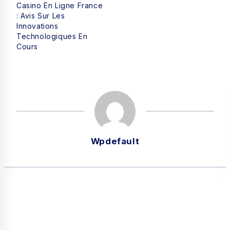
Casino En Ligne France
: Avis Sur Les
Innovations
Technologiques En
Cours
Wpdefault