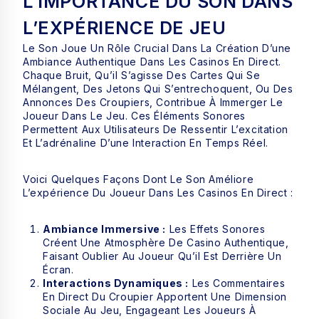
L’IMPORTANCE DU SON DANS
L’EXPÉRIENCE DE JEU
Le Son Joue Un Rôle Crucial Dans La Création D’une
Ambiance Authentique Dans Les Casinos En Direct.
Chaque Bruit, Qu’il S’agisse Des Cartes Qui Se
Mélangent, Des Jetons Qui S’entrechoquent, Ou Des
Annonces Des Croupiers, Contribue À Immerger Le
Joueur Dans Le Jeu. Ces Éléments Sonores
Permettent Aux Utilisateurs De Ressentir L’excitation
Et L’adrénaline D’une Interaction En Temps Réel.
Voici Quelques Façons Dont Le Son Améliore
L’expérience Du Joueur Dans Les Casinos En Direct :
Ambiance Immersive :
Les Effets Sonores
Créent Une Atmosphère De Casino Authentique,
Faisant Oublier Au Joueur Qu’il Est Derrière Un
Écran.
Interactions Dynamiques :
Les Commentaires
En Direct Du Croupier Apportent Une Dimension
Sociale Au Jeu, Engageant Les Joueurs À