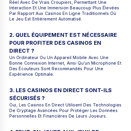
Réel Avec De Vrais Croupiers, Permettant Une
Interaction Et Une Immersion Beaucoup Plus Élevées
Par Rapport Aux Casinos En Ligne Traditionnels Où
Le Jeu Est Entièrement Automatisé.
2. QUEL ÉQUIPEMENT EST NÉCESSAIRE
POUR PROFITER DES CASINOS EN
DIRECT ?
Un Ordinateur Ou Un Appareil Mobile Avec Une
Bonne Connexion Internet, Ainsi Qu’un Microphone Et
Des Écouteurs Sont Recommandés Pour Une
Expérience Optimale.
3. LES CASINOS EN DIRECT SONT-ILS
SÉCURISÉS ?
Oui, Les Casinos En Direct Utilisent Des Technologies
De Cryptage Avancées Pour Protéger Les Données
Personnelles Et Financières De Leurs Joueurs.