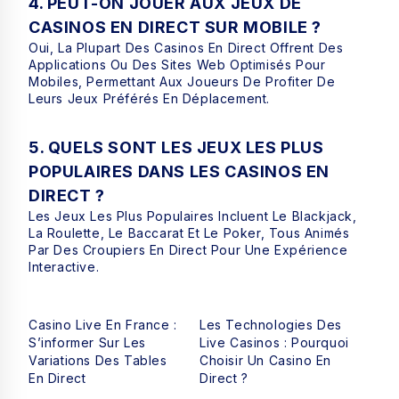
4. PEUT-ON JOUER AUX JEUX DE
CASINOS EN DIRECT SUR MOBILE ?
Oui, La Plupart Des Casinos En Direct Offrent Des
Applications Ou Des Sites Web Optimisés Pour
Mobiles, Permettant Aux Joueurs De Profiter De
Leurs Jeux Préférés En Déplacement.
5. QUELS SONT LES JEUX LES PLUS
POPULAIRES DANS LES CASINOS EN
DIRECT ?
Les Jeux Les Plus Populaires Incluent Le Blackjack,
La Roulette, Le Baccarat Et Le Poker, Tous Animés
Par Des Croupiers En Direct Pour Une Expérience
Interactive.
Casino Live En France :
Les Technologies Des
S’informer Sur Les
Live Casinos : Pourquoi
Variations Des Tables
Choisir Un Casino En
En Direct
Direct ?