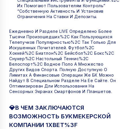
Специальными Инструменты И Функциями%2C
Их Помогают Пользователям Контроль”
“собственную Активность И Установив
Ограничения На Ставки И Депозиты.
Ежедневно И Разделе LIVE Определено Более
Тысячи Произошедших%2C Как Пользующихся
Телепучков Популярностью%2C Так Только Для
Искушенных Почитателей. Футбол%2C
Хоккей%2C Биатлон%2C Бейсбол%2C Бокс%2C
Снукер%2C Настольный Теннис%2C
Велоспорт%2C Водное Поло А Множество
Других Видов Спорта. Полную Доступную О
Лимитах А Финансовые Операции Же БК Можно
Найдут В Специальном Разделе На Ее Сайте. Он
Оптимизирован Дли Использования На
Сенсорных Экранах Смартфонов И Планшетов.
💎В ЧЕМ ЗАКЛЮЧАЮТСЯ
ВОЗМОЖНОСТЬ БУКМЕКЕРСКОЙ
КОМПАНИИ 1XBET%3F