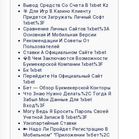
Вывод Средств Со Счета В 1xbet Kz
🎯 Для Игр В Казино Клиенту
Придется Загружать Личный Софт
1xbet%3F
Сравнение Личных Сайтов 1xbet%3A
Основная И Мобильная Версии
Рекомендации И Советы От
Пользователей
Ставки А Официальном Сайте 1xbet
💎в Чем Заключаются Возможности
Букмекерской Компании 1xbet%3F
Бк 1xbet
Перейдите На Официальный Сайт
1xbet
Бет — Обзор Букмекерской Конторы
Что Знаю Нужно Делать%2C Тогда Я
Забыл Мои Данные Для 1xbet
Вход%3F
Могу Ведь Я Бросить Пароль Своей
Учетной Записи В 1xbet%3F
Узкопартийные Ставки
🔑 Надо Ли Пройдет Регистрацию В
Мобильном” “приложении 1хбет%2C