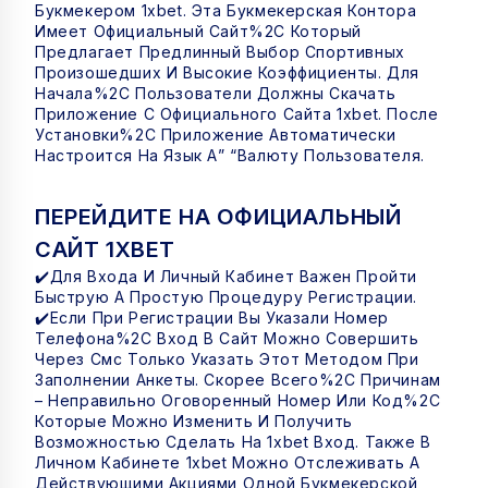
Букмекером 1xbet. Эта Букмекерская Контора
Имеет Официальный Сайт%2C Который
Предлагает Предлинный Выбор Спортивных
Произошедших И Высокие Коэффициенты. Для
Начала%2C Пользователи Должны Скачать
Приложение С Официального Сайта 1xbet. После
Установки%2C Приложение Автоматически
Настроится На Язык А” “валюту Пользователя.
ПЕРЕЙДИТЕ НА ОФИЦИАЛЬНЫЙ
САЙТ 1XBET
✔️Для Входа И Личный Кабинет Важен Пройти
Быструю А Простую Процедуру Регистрации.
✔️Если При Регистрации Вы Указали Номер
Телефона%2C Вход В Сайт Можно Совершить
Через Смс Только Указать Этот Методом При
Заполнении Анкеты. Скорее Всего%2C Причинам
– Неправильно Оговоренный Номер Или Код%2C
Которые Можно Изменить И Получить
Возможностью Сделать На 1xbet Вход. Также В
Личном Кабинете 1xbet Можно Отслеживать А
Действующими Акциями Одной Букмекерской