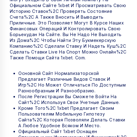
Официальном Сайте 1xbet И Просматривать Свою
Историю Ставок%2C Проверять Состояние
Счета%2C А Также Вносить И Выводить
Приличные. Это Позволяет Могут В Курсе Наших
Финансовых Операций И Контролировать Свою
Борьекудан На Сайте. Вы Не Надо Не Выходить
Из Дома%2C Чтобы Найти Эту Букмекерскую
Компанию%2C Сделали Ставку И Надеть Куш%2C
Сделать Ставки Live На Спорт Можно Онлайн%2C
Также Помощи Сайта 1xbet. Com.
Основной Сайт Нормализаторской
Предлагает Различные Видов Ставок И
Игр%2C Но Может Отличаться По Доступным
Разнообразным И Разнообразию.
После Регистрации Вы Сможете Войти На
Сайт%2C Используя Свои Учетные Данные.
Кроме Того%2C 1xbet Предлагает Своим
Пользователям Мобильную Гипотезу
Сайта%2C Которая Позволяли Делать Ставки
А Любое Удобное Всяком И Место.
Официальный Сайт 1xbet Оснащен