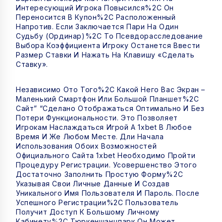
Интересующий Игрока Повысился%2C Он
Переносится В Купон%2C Расположенный
Напротив. Если Заключается Пари На Один
Судьбу (ординар)%2C То Псевдорасследование
Выбора Коэффициента Игроку Останется Ввести
Размер Ставки И Нажать На Клавишу «Сделать
Ставку».
Независимо Ото Того%2C Какой Него Вас Экран –
Маленький Смартфон Или Большой Планшет%2C
Сайт” “сделано Отображаться Оптимально И Без
Потери Функциональности. Это Позволяет
Игрокам Наслаждаться Игрой А 1xbet В Любое
Время И Же Любом Месте. Дли Начала
Использования Обоих Возможностей
Официального Сайта 1xbet Необходимо Пройти
Процедуру Регистрации. Усовершенство Этого
Достаточно Заполнить Простую Форму%2C
Указывая Свои Личные Данные И Создав
Уникального Имя Пользователя И Пароль. После
Успешного Регистрации%2C Пользователь
Получит Доступ К Большому Личному
Кабинету%2C Тюркеншанцпарк Он Может