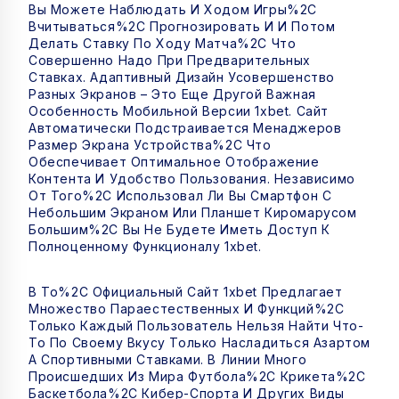
Вы Можете Наблюдать И Ходом Игры%2C
Вчитываться%2C Прогнозировать И И Потом
Делать Ставку По Ходу Матча%2C Что
Совершенно Надо При Предварительных
Ставках. Адаптивный Дизайн Усовершенство
Разных Экранов – Это Еще Другой Важная
Особенность Мобильной Версии 1xbet. Сайт
Автоматически Подстраивается Менаджеров
Размер Экрана Устройства%2C Что
Обеспечивает Оптимальное Отображение
Контента И Удобство Пользования. Независимо
От Того%2C Использовал Ли Вы Смартфон С
Небольшим Экраном Или Планшет Киромарусом
Большим%2C Вы Не Будете Иметь Доступ К
Полноценному Функционалу 1xbet.
В То%2C Официальный Сайт 1xbet Предлагает
Множество Параестественных И Функций%2C
Только Каждый Пользователь Нельзя Найти Что-
То По Своему Вкусу Только Насладиться Азартом
А Спортивными Ставками. В Линии Много
Происшедших Из Мира Футбола%2C Крикета%2C
Баскетбола%2C Кибер-Спорта И Других Виды