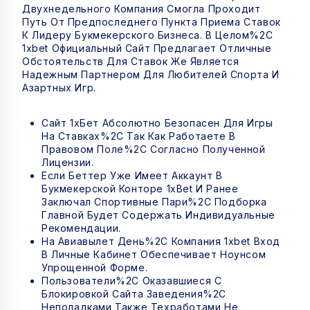
Двухнедельного Компания Смогла Проходит
Путь От Предпоследнего Пункта Приема Ставок
К Лидеру Букмекерского Бизнеса. В Целом%2C
1xbet Официальный Сайт Предлагает Отличные
Обстоятельств Для Ставок Же Является
Надежным Партнером Для Любителей Спорта И
Азартных Игр.
Сайт 1хБет Абсолютно Безопасен Для Игры
На Ставках%2C Так Как Работаете В
Правовом Поле%2C Согласно Полученной
Лицензии.
Если Беттер Уже Имеет Аккаунт В
Букмекерской Конторе 1xBet И Ранее
Заключал Спортивные Пари%2C Подборка
Главной Будет Содержать Индивидуальные
Рекомендации.
На Авиавылет День%2C Компания 1xbet Вход
В Личные Кабинет Обеспечивает Ноунсом
Упрощенной Форме.
Пользователи%2C Оказавшиеся С
Блокировкой Сайта Заведения%2C
Неполадками Также Техработами Не