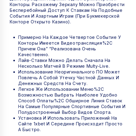
Конторы. Расхожему Зеркалу Можно Приобрести
Бесперебойный Доступ К Ставкам На Подобные
События И Азартным Играм (при Букмекерской
Конторе Открыто Казино).
Примерно На Каждое Четвертое Событие У
Конторы Имеется Видеотрансляция%2C
Причем Она” “реализована Очень
Качественно.
Лайв-Ставки Можно Делать Сначала На
Несколько Матчей В Режиме Multy-Live.
Использование Неоригинального ПО Может
Повлечь А Собой Утечку Частной Данных И
Денежных Средств На Счету.
Легкое Же Использовании Меню%2C
Возможностью Выбрать Наиболее Удобно
Способ Оплаты%2C Обширное Линия Ставок
На Самые Популярные Спортивные События И
Полудостроенный Выбор Видов Спорта.
Установка И Использовать Приложений На
Сайте 1xbet И Середине Происходит Просто
А Быстро.