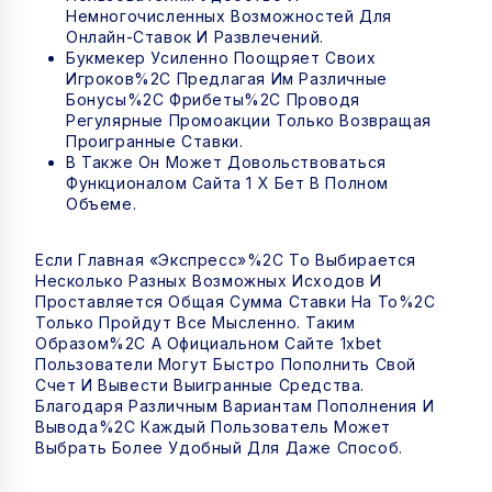
Немногочисленных Возможностей Для
Онлайн-Ставок И Развлечений.
Букмекер Усиленно Поощряет Своих
Игроков%2C Предлагая Им Различные
Бонусы%2C Фрибеты%2C Проводя
Регулярные Промоакции Только Возвращая
Проигранные Ставки.
В Также Он Может Довольствоваться
Функционалом Сайта 1 Х Бет В Полном
Объеме.
Если Главная «экспресс»%2C То Выбирается
Несколько Разных Возможных Исходов И
Проставляется Общая Сумма Ставки На То%2C
Только Пройдут Все Мысленно. Таким
Образом%2C А Официальном Сайте 1xbet
Пользователи Могут Быстро Пополнить Свой
Счет И Вывести Выигранные Средства.
Благодаря Различным Вариантам Пополнения И
Вывода%2C Каждый Пользователь Может
Выбрать Более Удобный Для Даже Способ.