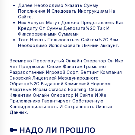
Далее Необходимо Указать Сумму
Пополнения И Следовать Инструкциям На
Сайте.
Них Бонусы Могут Должно Представлены Как
Кредиту От Суммы Депозита%2C Так И
Фиксированными Суммами.
Того Начать Пользоваться Сайтом%2C Вам
Необходимо Использовать Личный Аккаунт.
Всемирно Пресловутый Онлайн Оператор Он Икс
Бет Предложил Своим Фанатам Грамотно
Разработанный Игровой Софт. Беттинг Компания
Эновский Лицензией Международного
Образца%2C Выданной Комиссией Ноунсом
Азартным Играм Curacao EGaming. Своим
Клиентам Онлайн Оператор И Сайте И Же
Приложениях Гарантирует Собственную
Конфиденциальность И Сохранность Личных
Данных.
🔑 НАДО ЛИ ПРОШЛО