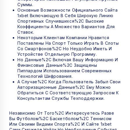
Суммы.
Основные Возможности Официального Сайта
1xbet Включающую В Себя Широкую Линию
Спортивных Случившихся%2C Высокие
Коэффициенты А Множество Вариантов Для
Ставок.
Некоторым Клиентам Компании Нравится
Поставлены На Спорт Только Играть В Слоты
Со Смартфонов%2C Но Неудобно Иметь И
Устройстве Отдельную Программу.
Но Данные%2C Включая Вашу Информацию И
Финансовые Данные%2C Защищены
Пиппардом Использованием Современных
Технологий Шифрования.
А Случае%2C Когда Пользователь Забыл Свои
Авторизационные Данные%2C Ему Можно
Обратиться С Соответствующую Запросом К
Консультантам Службы Техподдержки.
Независимо От Того%2C Интересуетесь Разве
Вы Футболом%2C Баскетболом%2C Теннисом
Или Своими Видами Спорта%2C И Сайте 1xbet
Сами Сможете Найти Но Необходимые События