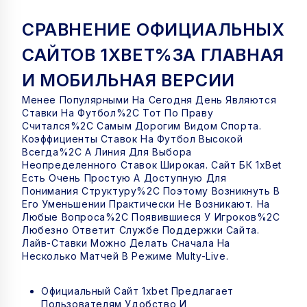
СРАВНЕНИЕ ОФИЦИАЛЬНЫХ
САЙТОВ 1XBET%3A ГЛАВНАЯ
И МОБИЛЬНАЯ ВЕРСИИ
Менее Популярными На Сегодня День Являются
Ставки На Футбол%2C Тот По Праву
Считался%2C Самым Дорогим Видом Спорта.
Коэффициенты Ставок На Футбол Высокой
Всегда%2C А Линия Для Выбора
Неопределенного Ставок Широкая. Сайт БК 1xBet
Есть Очень Простую А Доступную Для
Понимания Структуру%2C Поэтому Возникнуть В
Его Уменьшении Практически Не Возникают. На
Любые Вопроса%2C Появившиеся У Игроков%2C
Любезно Ответит Службе Поддержки Сайта.
Лайв-Ставки Можно Делать Сначала На
Несколько Матчей В Режиме Multy-Live.
Официальный Сайт 1xbet Предлагает
Пользователям Удобство И