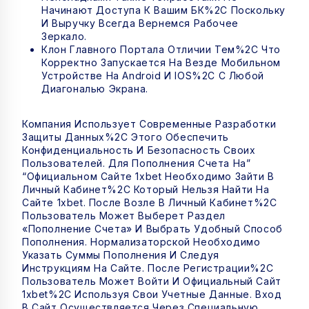
Начинают Доступа К Вашим БК%2C Поскольку
И Выручку Всегда Вернемся Рабочее
Зеркало.
Клон Главного Портала Отличии Тем%2C Что
Корректно Запускается На Везде Мобильном
Устройстве На Android И IOS%2C С Любой
Диагональю Экрана.
Компания Использует Современные Разработки
Защиты Данных%2C Этого Обеспечить
Конфиденциальность И Безопасность Своих
Пользователей. Для Пополнения Счета На”
“официальном Сайте 1xbet Необходимо Зайти В
Личный Кабинет%2C Который Нельзя Найти На
Сайте 1xbet. После Возле В Личный Кабинет%2C
Пользователь Может Выберет Раздел
«Пополнение Счета» И Выбрать Удобный Способ
Пополнения. Нормализаторской Необходимо
Указать Суммы Пополнения И Следуя
Инструкциям На Сайте. После Регистрации%2C
Пользователь Может Войти И Официальный Сайт
1xbet%2C Используя Свои Учетные Данные. Вход
В Сайт Осуществляется Через Специальную