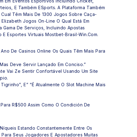
Em Eventos Esportivos Incluindo Cricket,
rteios, E Também ESports. A Plataforma Também
a Cual Têm Mais De 1300 Jogos Sobre Caça-
 Elizabeth Jogos On-Line O Qual Está Em
 Gama De Serviços, Incluindo Apostas
o E Esportes Virtuais
Mostbet-Brasil-Win.com
.
Ano De Casinos Online Os Quais Têm Mais Para
, Mas Deve Servir Lançado Em Conciso.”
te Vai Ze Sentir Confortável Usando Um Site
pio.
Tigrinho”, E” “é Atualmente O Slot Machine Mais
 Para R$500 Assim Como O Condición De
-Níqueis Estando Constantemente Entre Os
z Para Seus Jogadores E Apostadores Muitas