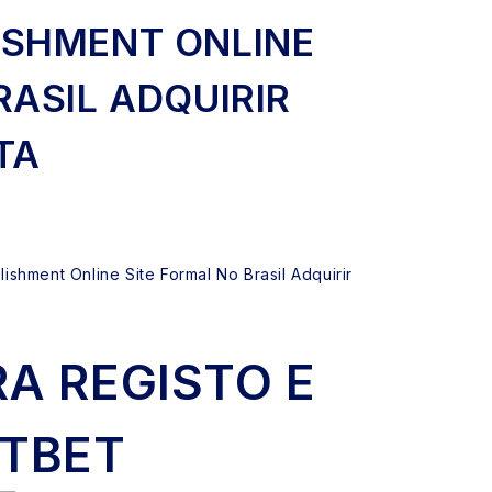
ISHMENT ONLINE
RASIL ADQUIRIR
TA
shment Online Site Formal No Brasil Adquirir
A REGISTO E
STBET