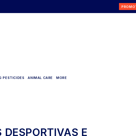
PROMOT
G PESTICIDES
ANIMAL CARE
MORE
 DESPORTIVAS E