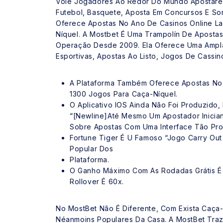
Voie Jogadores Ao Redor Do Mundo Apostarem 
Futebol, Basquete, Aposta Em Concursos E So
Oferece Apostas No Ano De Casinos Online L
Níquel. A Mostbet É Uma Trampolín De Apostas
Operação Desde 2009. Ela Oferece Uma Ampla
Esportivas, Apostas Ao Listo, Jogos De Cassin
A Plataforma Também Oferece Apostas No 
1300 Jogos Para Caça-Níquel.
O Aplicativo IOS Ainda Não Foi Produzido
“[newline]Até Mesmo Um Apostador Inician
Sobre Apostas Com Uma Interface Tão Pro
Fortune Tiger É U Famoso “jogo Carry Out 
Popular Dos
Plataforma.
O Ganho Máximo Com As Rodadas Grátis É
Rollover É 60x.
No MostBet Não É Diferente, Com Exista Caça
Néanmoins Populares Da Casa. A MostBet Tra