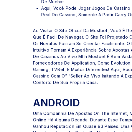
De Muchas.
Aqui, Você Pode Jogar Jogos De Cassino 
Real Do Cassino, Somente A Partir Carry O
Ao Visitar O Site Oficial Da Mostbet, Você É 
Que É Fácil De Navegar. O Site Foi Projetad
Os Novatos Possam Se Orientar Facilmente. O 
Intuitivo Tornam A Experiência Sobre Aposta
De Cassinos Ao Vivo Mhh Mostbet É Bem Vast
Fornecedores De Application, Como Evolution 
Gaming, TVBet, E Muitos Diferentes! Aqui, Vo
Cassino Com O” “seller Ao Vivo Imitando A Exp
Conforto De Sua Própria Casa.
ANDROID
Uma Companhia De Apostas On The Internet, 
Online Há Alguma Década. Durante Esse Temp
Ganhou Reputación Em Quase 93 Países. Uma 