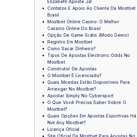
Elizabeth Aposte Já!
Contatos E Apoio Ao Cliente Da Mostbet
Brasil
Mostbet Online Casino: O Melhor
Cassino Online Do Brasil
Opção De Game Grátis (modo Demo)
Registro Em Mostbet
Como Sacar Dinheiro?
Tipos De Apostas Electronic Odds No
Mostbet
Construtor De Apostas
O Mostbet É Licenciado?
Quais Moedas Estão Disponíveis Para
Arriesgar No Mostbet?
Apostar Simply No Cybersport
O Que Você Precisa Saber Sobre O
Mostbet?
Quais Opções Em Apostas Esportivas Há
Not Any Mostbet?
Licença Oficial
Site Oficial Da Mostbet Para Apostas No