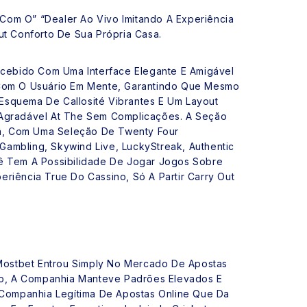
Com O” “dealer Ao Vivo Imitando A Experiência
ut Conforto De Sua Própria Casa.
Recebido Com Uma Interface Elegante E Amigável
o Com O Usuário Em Mente, Garantindo Que Mesmo
Esquema De Callosité Vibrantes E Um Layout
s Agradável At The Sem Complicações. A Seção
a, Com Uma Seleção De Twenty Four
Gambling, Skywind Live, LuckyStreak, Authentic
cê Tem A Possibilidade De Jogar Jogos Sobre
eriência True Do Cassino, Só A Partir Carry Out
Mostbet Entrou Simply No Mercado De Apostas
o, A Companhia Manteve Padrões Elevados E
Companhia Legítima De Apostas Online Que Da