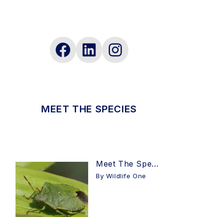
Facebook
LinkedIn
Instagram
MEET THE SPECIES
Meet The Species: Green Shield Bugs
By Wildlife One