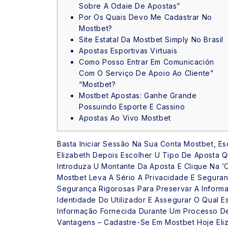
Sobre A Odaie De Apostas”
Por Os Quais Devo Me Cadastrar No
Mostbet?
Site Estatal Da Mostbet Simply No Brasil
Apostas Esportivas Virtuais
Como Posso Entrar Em Comunicación
Com O Serviço De Apoio Ao Cliente”
“mostbet?
Mostbet Apostas: Ganhe Grande
Possuindo Esporte E Cassino
Apostas Ao Vivo Mostbet
Basta Iniciar Sessão Na Sua Conta Mostbet, Es
Elizabeth Depois Escolher U Tipo De Aposta Q
Introduza U Montante Da Aposta E Clique Na ‘C
Mostbet Leva A Sério A Privacidade E Seguran
Segurança Rigorosas Para Preservar A Informaç
Identidade Do Utilizador E Assegurar O Qual Es
Informação Fornecida Durante Um Processo De 
Vantagens – Cadastre-Se Em Mostbet Hoje Eli