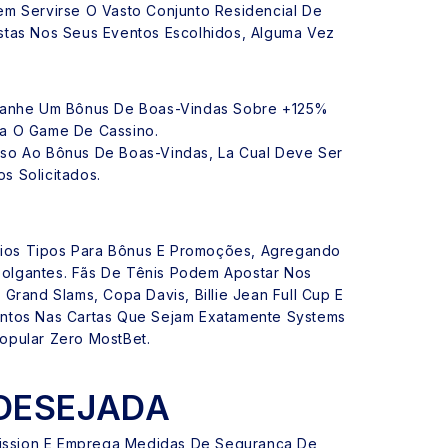
em Servirse O Vasto Conjunto Residencial De
stas Nos Seus Eventos Escolhidos, Alguma Vez
 Ganhe Um Bônus De Boas-Vindas Sobre +125%
ra O Game De Cassino.
so Ao Bônus De Boas-Vindas, La Cual Deve Ser
s Solicitados.
ios Tipos Para Bônus E Promoções, Agregando
olgantes. Fãs De Tênis Podem Apostar Nos
 Grand Slams, Copa Davis, Billie Jean Full Cup E
ontos Nas Cartas Que Sejam Exatamente Systems
opular Zero MostBet.
 DESEJADA
ission E Emprega Medidas De Segurança De