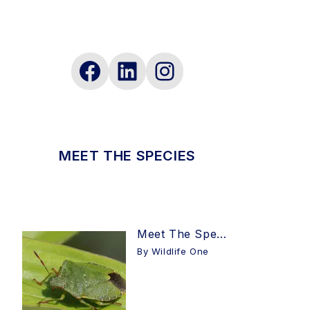
Facebook
LinkedIn
Instagram
MEET THE SPECIES
Meet The Species: Green Shield Bugs
By Wildlife One