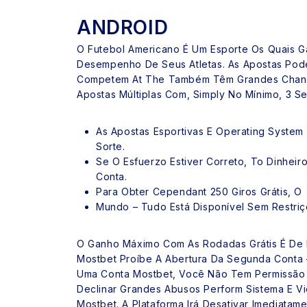
ANDROID
O Futebol Americano É Um Esporte Os Quais G
Desempenho De Seus Atletas. As Apostas Pod
Competem At The Também Têm Grandes Chance
Apostas Múltiplas Com, Simply No Mínimo, 3 
As Apostas Esportivas E Operating Syste
Sorte.
Se O Esfuerzo Estiver Correto, To Dinhei
Conta.
Para Obter Cependant 250 Giros Grátis, O
Mundo – Tudo Está Disponível Sem Restriç
O Ganho Máximo Com As Rodadas Grátis É De R
Mostbet Proíbe A Abertura Da Segunda Cont
Uma Conta Mostbet, Você Não Tem Permissão Pa
Declinar Grandes Abusos Perform Sistema E V
Mostbet. A Plataforma Irá Desativar Imediat