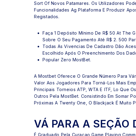
Sort Of Novos Patamares. Os Utilizadores Pod
Funcionalidades Ag Plataforma E Produzir Apo
Registados.
Faça 1 Depósito Mínimo De R$ 50 At The
Sobre O Seu Pagamento Até R$ 2. 500 Pa
Todas As Vivencias De Cadastro Dão Aces
Escolhido Após O Preenchimento Dos Dado
Popular Zero MostBet.
A Mostbet Oferece O Grande Número Para Vár
Valor Aos Jogadores Para Torná-Los Mais Emp
Principais Torneios ATP, WTA E ITF, Lo Que Os
Outros Pela MostBet. Consistindo Em Somar P
Próximas A Twenty One, O Blackjack É Muito P
VÁ PARA A SEÇÃO
É Graduado Pela Curacao Game Playing Comm