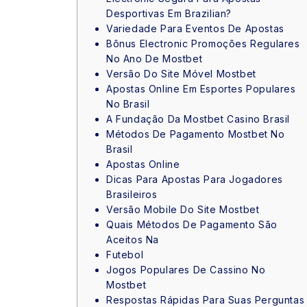
Desportivas Em Brazilian?
Variedade Para Eventos De Apostas
Bônus Electronic Promoções Regulares
No Ano De Mostbet
Versão Do Site Móvel Mostbet
Apostas Online Em Esportes Populares
No Brasil
A Fundação Da Mostbet Casino Brasil
Métodos De Pagamento Mostbet No
Brasil
Apostas Online
Dicas Para Apostas Para Jogadores
Brasileiros
Versão Mobile Do Site Mostbet
Quais Métodos De Pagamento São
Aceitos Na
Futebol
Jogos Populares De Cassino No
Mostbet
Respostas Rápidas Para Suas Perguntas