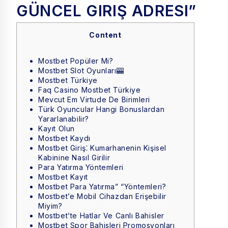
GÜNCEL GIRIŞ ADRESI”
Content
Mostbet Popüler Mi?
Mostbet Slot Oyunları🎰
Mostbet Türkiye
Faq Casino Mostbet Türkiye
Mevcut Em Virtude De Birimleri
Türk Oyuncular Hangi Bonuslardan
Yararlanabilir?
Kayıt Olun
Mostbet Kaydı
Mostbet Giriş⁚ Kumarhanenin Kişisel
Kabinine Nasıl Girilir
Para Yatırma Yöntemleri
Mostbet Kayıt
Mostbet Para Yatırma” “yöntemleri?
Mostbet’e Mobil Cihazdan Erişebilir
Miyim?
Mostbet’te Hatlar Ve Canlı Bahisler
Mostbet Spor Bahisleri Promosyonları