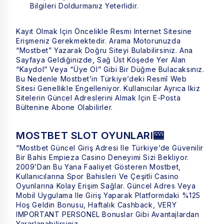
Bilgileri Doldurmanız Yeterlidir.
Kayıt Olmak Için Öncelikle Resmi Internet Sitesine
Erişmeniz Gerekmektedir. Arama Motorunuzda
“Mostbet” Yazarak Doğru Siteyi Bulabilirsiniz. Ana
Sayfaya Geldiğinizde, Sağ Üst Köşede Yer Alan
“Kaydol” Veya “Üye Ol” Gibi Bir Düğme Bulacaksınız.
Bu Nedenle Mostbet’in Türkiye’deki Resmî Web
Sitesi Genellikle Engelleniyor. Kullanıcılar Ayrıca Ikiz
Sitelerin Güncel Adreslerini Almak Için E-Posta
Bültenine Abone Olabilirler.
MOSTBET SLOT OYUNLARI🎰
“Mostbet Güncel Giriş Adresi Ile Türkiye’de Güvenilir
Bir Bahis Empieza Casino Deneyimi Sizi Bekliyor.
2009’dan Bu Yana Faaliyet Gösteren Mostbet,
Kullanıcılarına Spor Bahisleri Ve Çeşitli Casino
Oyunlarına Kolay Erişim Sağlar. Güncel Adres Veya
Mobil Uygulama Ile Giriş Yaparak Platformdaki %125
Hoş Geldin Bonusu, Haftalık Cashback, VERY
IMPORTANT PERSONEL Bonuslar Gibi Avantajlardan
Yararlanabilirsiniz.