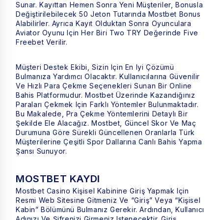
Sunar. Kayıttan Hemen Sonra Yeni Müşteriler, Bonusla
Değiştirilebilecek 50 Jeton Tutarında Mostbet Bonus
Alabilirler. Ayrıca Kayıt Olduktan Sonra Oyunculara
Aviator Oyunu Için Her Biri Two TRY Değerinde Five
Freebet Verilir.
Müşteri Destek Ekibi, Sizin Için En Iyi Çözümü
Bulmanıza Yardımcı Olacaktır. Kullanıcılarına Güvenilir
Ve Hızlı Para Çekme Seçenekleri Sunan Bir Online
Bahis Platformudur. Mostbet Üzerinde Kazandığınız
Paraları Çekmek Için Farklı Yöntemler Bulunmaktadır.
Bu Makalede, Pra Çekme Yöntemlerini Detaylı Bir
Şekilde Ele Alacağız. Mostbet, Güncel Skor Ve Maç
Durumuna Göre Sürekli Güncellenen Oranlarla Türk
Müşterilerine Çeşitli Spor Dallarına Canlı Bahis Yapma
Şansı Sunuyor.
MOSTBET KAYDI
Mostbet Casino Kişisel Kabinine Giriş Yapmak Için
Resmi Web Sitesine Gitmeniz Ve “Giriş” Veya “Kişisel
Kabin” Bölümünü Bulmanız Gerekir. Ardından, Kullanıcı
Adınızı Ve Şifrenizi Girmeniz Istenecektir. Giriş