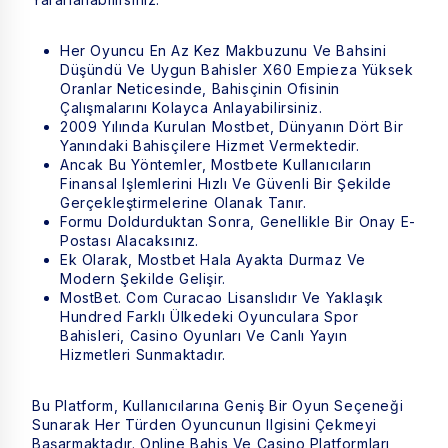
Her Oyuncu En Az Kez Makbuzunu Ve Bahsini
Düşündü Ve Uygun Bahisler X60 Empieza Yüksek
Oranlar Neticesinde, Bahisçinin Ofisinin
Çalışmalarını Kolayca Anlayabilirsiniz.
2009 Yılında Kurulan Mostbet, Dünyanın Dört Bir
Yanındaki Bahisçilere Hizmet Vermektedir.
Ancak Bu Yöntemler, Mostbete Kullanıcıların
Finansal Işlemlerini Hızlı Ve Güvenli Bir Şekilde
Gerçekleştirmelerine Olanak Tanır.
Formu Doldurduktan Sonra, Genellikle Bir Onay E-
Postası Alacaksınız.
Ek Olarak, Mostbet Hala Ayakta Durmaz Ve
Modern Şekilde Gelişir.
MostBet. Com Curacao Lisanslıdır Ve Yaklaşık
Hundred Farklı Ülkedeki Oyunculara Spor
Bahisleri, Casino Oyunları Ve Canlı Yayın
Hizmetleri Sunmaktadır.
Bu Platform, Kullanıcılarına Geniş Bir Oyun Seçeneği
Sunarak Her Türden Oyuncunun Ilgisini Çekmeyi
Başarmaktadır. Online Bahis Ve Casino Platformları