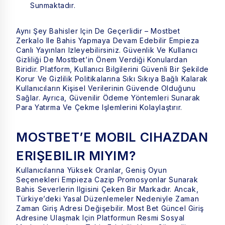
Sunmaktadır.
Aynı Şey Bahisler Için De Geçerlidir – Mostbet
Zerkalo Ile Bahis Yapmaya Devam Edebilir Empieza
Canlı Yayınları Izleyebilirsiniz. Güvenlik Ve Kullanıcı
Gizliliği De Mostbet’in Önem Verdiği Konulardan
Biridir. Platform, Kullanıcı Bilgilerini Güvenli Bir Şekilde
Korur Ve Gizlilik Politikalarına Sıkı Sıkıya Bağlı Kalarak
Kullanıcıların Kişisel Verilerinin Güvende Olduğunu
Sağlar. Ayrıca, Güvenilir Ödeme Yöntemleri Sunarak
Para Yatırma Ve Çekme Işlemlerini Kolaylaştırır.
MOSTBET’E MOBIL CIHAZDAN
ERIŞEBILIR MIYIM?
Kullanıcılarına Yüksek Oranlar, Geniş Oyun
Seçenekleri Empieza Cazip Promosyonlar Sunarak
Bahis Severlerin Ilgisini Çeken Bir Markadır. Ancak,
Türkiye’deki Yasal Düzenlemeler Nedeniyle Zaman
Zaman Giriş Adresi Değişebilir. Most Bet Güncel Giriş
Adresine Ulaşmak Için Platformun Resmi Sosyal