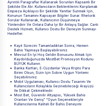
Ayrıntılı Paragraflar Kullanarak Sorunları Kapsamlı Bir
Şekilde Ele Alır. Kullanıcıların Beklentilerini Karşılamak
Empieza Açıklayıcı Bir Şekilde Yanıtlar Sunmak Için,
Konunun Tamamını Kapsayan Bilgiler Sunar. Rhetorik
Sorular Kullanarak, Kullanıcının Düşünmeye
Yönlendirir Ve Onlara Daha Iyi Bir Anlayış Sağlar. Canlı
Destek Hizmeti, Kullanıcı Dostu Bir Deneyim Sunmayı
Hedefler.
Kayıt Sürecini Tamamladıktan Sonra, Hemen
Bahis Yapmaya Başlayabilirsiniz.
Mevcut En Iyi Hoş Geldin Bonusunu Almak Için
Kaydolduğunuzda MostBet Promosyon Kodunu
BÜYÜK Kullanın.
Banka Kartları, E-Cüzdanlar Veya Kripto Para
Birimi Olsun, Sizin Için Sobre Uygun Yöntemi
Seçebilirsiniz.
Mobil Uygulaması, Kullanıcı Dostu Tasarımı Ve
Kullanıcıların Kolaylıkla Gezinebileceği Arayüzü
Ile Dikkat Çekmektedir.
Most Bet, Güvenilir Altyapısı, Yüksek Bahis
Oranları Ve Geniş” “oyun Seçenekleriyle
Kullanıcılarına Kaliteli Bir Bahis Deneyimi