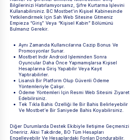
Bilgilerinizi Hatırlamıyorsanız, Şifre Kurtarma Işlevini
Kullanabilirsiniz. BC Mostbet’in Kişisel Kabinesinde
Yetkilendirmek Için Sah Web Sitesine Gitmeniz
Empieza “Giriş” Veya “Kişisel Kabin” Bölümünü
Bulmanız Gerekir.
Aynı Zamanda Kullanıcılarına Cazip Bonus Ve
Promosyonlar Sunar.
Mostbet Indir Android Işleminden Sonra
Oyuncular Daha Önce Yapmamışlarsa Kişisel
Hesaplarına Giriş Yapabilir Veya Kayıt
Yaptırabilirler.
Lisanslı Bir Platform Olup Güvenli Ödeme
Yöntemleriyle Çalışır.
Ödeme Yöntemleri Için Resmi Web Sitesini Ziyaret
Edebilirsiniz.
Tek Tıkla Bahis Özelliği Ile Bir Bahis Belirleyebilir
Ve Mostbet’e Bir Saniyede Bahis Koyabilirsiniz.
Diğer Durumlarda Destek Ekibiyle Iletişime Geçmenizi
Öneririz. Aksi Takdirde, BO Tüm Hesapları
Engelleyebilir Ve Hesaplardaki Fonları Dondurabilir.