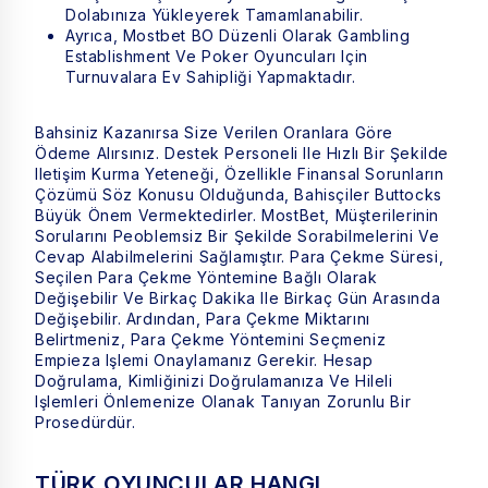
Dolabınıza Yükleyerek Tamamlanabilir.
Ayrıca, Mostbet BO Düzenli Olarak Gambling
Establishment Ve Poker Oyuncuları Için
Turnuvalara Ev Sahipliği Yapmaktadır.
Bahsiniz Kazanırsa Size Verilen Oranlara Göre
Ödeme Alırsınız. Destek Personeli Ile Hızlı Bir Şekilde
Iletişim Kurma Yeteneği, Özellikle Finansal Sorunların
Çözümü Söz Konusu Olduğunda, Bahisçiler Buttocks
Büyük Önem Vermektedirler. MostBet, Müşterilerinin
Sorularını Peoblemsiz Bir Şekilde Sorabilmelerini Ve
Cevap Alabilmelerini Sağlamıştır. Para Çekme Süresi,
Seçilen Para Çekme Yöntemine Bağlı Olarak
Değişebilir Ve Birkaç Dakika Ile Birkaç Gün Arasında
Değişebilir. Ardından, Para Çekme Miktarını
Belirtmeniz, Para Çekme Yöntemini Seçmeniz
Empieza Işlemi Onaylamanız Gerekir. Hesap
Doğrulama, Kimliğinizi Doğrulamanıza Ve Hileli
Işlemleri Önlemenize Olanak Tanıyan Zorunlu Bir
Prosedürdür.
TÜRK OYUNCULAR HANGI