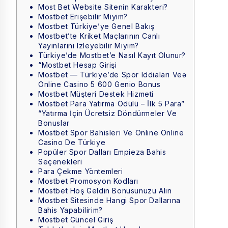
Most Bet Website Sitenin Karakteri?
Mostbet Erişebilir Miyim?
Mostbet Türkiye’ye Genel Bakış
Mostbet’te Kriket Maçlarının Canlı
Yayınlarını Izleyebilir Miyim?
Türkiye’de Mostbet’e Nasıl Kayıt Olunur?
“mostbet Hesap Girişi
Mostbet — Türkiye’de Spor Iddiaları Veə
Online Casino 5 600 Genio Bonus
Mostbet Müşteri Destek Hizmeti
Mostbet Para Yatırma Ödülü – İlk 5 Para”
“yatırma İçin Ücretsiz Döndürmeler Ve
Bonuslar
Mostbet Spor Bahisleri Ve Online Online
Casino De Türkiye
Popüler Spor Dalları Empieza Bahis
Seçenekleri
Para Çekme Yöntemleri
Mostbet Promosyon Kodları
Mostbet Hoş Geldin Bonusunuzu Alın
Mostbet Sitesinde Hangi Spor Dallarına
Bahis Yapabilirim?
Mostbet Güncel Giriş