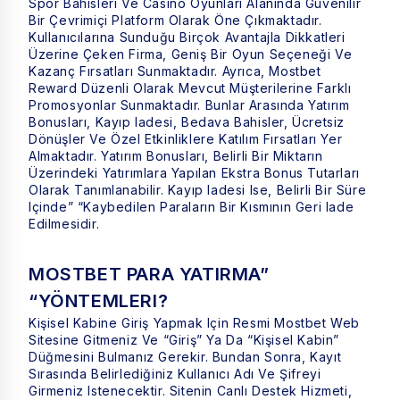
Spor Bahisleri Ve Casino Oyunları Alanında Güvenilir
Bir Çevrimiçi Platform Olarak Öne Çıkmaktadır.
Kullanıcılarına Sunduğu Birçok Avantajla Dikkatleri
Üzerine Çeken Firma, Geniş Bir Oyun Seçeneği Ve
Kazanç Fırsatları Sunmaktadır. Ayrıca, Mostbet
Reward Düzenli Olarak Mevcut Müşterilerine Farklı
Promosyonlar Sunmaktadır. Bunlar Arasında Yatırım
Bonusları, Kayıp Iadesi, Bedava Bahisler, Ücretsiz
Dönüşler Ve Özel Etkinliklere Katılım Fırsatları Yer
Almaktadır. Yatırım Bonusları, Belirli Bir Miktarın
Üzerindeki Yatırımlara Yapılan Ekstra Bonus Tutarları
Olarak Tanımlanabilir. Kayıp Iadesi Ise, Belirli Bir Süre
Içinde” “kaybedilen Paraların Bir Kısmının Geri Iade
Edilmesidir.
MOSTBET PARA YATIRMA”
“YÖNTEMLERI?
Kişisel Kabine Giriş Yapmak Için Resmi Mostbet Web
Sitesine Gitmeniz Ve “Giriş” Ya Da “Kişisel Kabin”
Düğmesini Bulmanız Gerekir. Bundan Sonra, Kayıt
Sırasında Belirlediğiniz Kullanıcı Adı Ve Şifreyi
Girmeniz Istenecektir. Sitenin Canlı Destek Hizmeti,