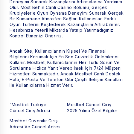
Deneyimi Sunarak Kazançlarını Artırmalarına Yardımcı
Olur. Most Bet’in Canlı Casino Bölümü, Gerçek
Krupiyelerle Oyun Oynama Deneyimi Sunarak Gerçek
Bir Kumarhane Atmosferi Sağlar. Kullanıcılar, Farklı
Oyun Türlerini Keşfederek Kazançlarını Artırabilirler.
Hesabınıza Yeterli Miktarda Yatırıp Yatırmadığınız
Kontrol Etmenizi Öneririz.
Ancak Site, Kullanıcılarının Kişisel Ve Finansal
Bilgilerini Korumak Için En Son Güvenlik Önlemlerini
Kullanır. Mostbet, Kullanıcılarının Her Türlü Sorun Ve
Sorularına Hızlıca Yanıt Verebilmek Için 7/24 Müşteri
Hizmetleri Sunmaktadır. Ancak Mostbet Canlı Destek
Hattı, E-Posta Ve Telefon Gibi Çeşitli Iletişim Kanalları
Ile Kullanıcılarına Hizmet Verir.
“mostbet Türkiye
Mostbet Güncel Giriş
Güncel Giriş Adresi
2025 Yılına Özel Bilgiler
Mostbet Güvenilir Giriş
Adresi Ve Güncel Adres