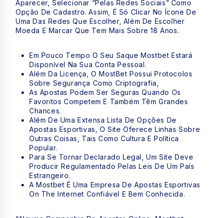
Aparecer, Selecionar “Pelas Redes Sociais” Como
Opção De Cadastro. Assim, É Só Clicar No Ícone De
Uma Das Redes Que Escolher, Além De Escolher
Moeda E Marcar Que Tem Mais Sobre 18 Anos.
Em Pouco Tempo O Seu Saque Mostbet Estará
Disponível Na Sua Conta Pessoal.
Além Da Licença, O MostBet Possui Protocolos
Sobre Segurança Como Criptografia,
As Apostas Podem Ser Seguras Quando Os
Favoritos Competem E Também Têm Grandes
Chances.
Além De Uma Extensa Lista De Opções De
Apostas Esportivas, O Site Oferece Linhas Sobre
Outras Coisas, Tais Como Cultura E Política
Popular.
Para Se Tornar Declarado Legal, Um Site Deve
Producir Regulamentado Pelas Leis De Um País
Estrangeiro.
A Mostbet É Uma Empresa De Apostas Esportivas
On The Internet Confiável E Bem Conhecida.