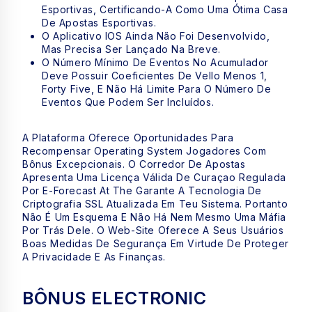
Esportivas, Certificando-A Como Uma Ótima Casa
De Apostas Esportivas.
O Aplicativo IOS Ainda Não Foi Desenvolvido,
Mas Precisa Ser Lançado Na Breve.
O Número Mínimo De Eventos No Acumulador
Deve Possuir Coeficientes De Vello Menos 1,
Forty Five, E Não Há Limite Para O Número De
Eventos Que Podem Ser Incluídos.
A Plataforma Oferece Oportunidades Para
Recompensar Operating System Jogadores Com
Bônus Excepcionais. O Corredor De Apostas
Apresenta Uma Licença Válida De Curaçao Regulada
Por E-Forecast At The Garante A Tecnologia De
Criptografia SSL Atualizada Em Teu Sistema. Portanto
Não É Um Esquema E Não Há Nem Mesmo Uma Máfia
Por Trás Dele. O Web-Site Oferece A Seus Usuários
Boas Medidas De Segurança Em Virtude De Proteger
A Privacidade E As Finanças.
BÔNUS ELECTRONIC