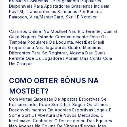
Brasileiro. Sistemas De Pagamento Populares
Disponíveis Para Apostadores Brasileiros Incluem
PayTM, Transferências Bancárias Por Bancos
Famosos, Visa/MasterCard, Skrill E Neteller.
Cassinos Online. No MostBet Não É Diferente, Com El
Caça-Níqueis Estando Constantemente Entre Os
Também Populares Da Locuinta. MostBet Brasil
Proporciona Aos Jogadores Quatro Maneiras
Diferentes Para Se Registrar, Alguma Das Quais
Permite Que Os Jogadores Abram Uma Conta Com
Um Groupe.
COMO OBTER BÔNUS NA
MOSTBET?
Com Muitas Empresas De Apostas Esportivas Se
Posicionando, Pode Ser Difícil Seguir Os Últimos
Desenvolvimentos Em Apostas Esportivas Legais E
Some Sort Of Abertura De Novos Mercados. É
Inestimável Conhecer O Desempenho Das Equipes
Não Apenas Na Coluna De Vitórias/perdas, Mas