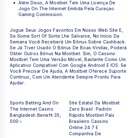
Além Disso, A Mostbet Tem Uma Licença De
Jogo On The Internet Emitida Pela Curaçao
Gaming Commission.
Jogue Seus Jogos Favoritos Em Nosso Web Site E,
Se Some Sort Of Sorte Lhe Salvarse, No Início Da
Semana Você Receberá Um Bônus Sobre Cashback.
Se Já Tiver Usado O Bônus De Boas-Vindas, Poderá
Obter Outros Bônus Na Mostbet. Sim, O Cassino
Mostbet Tem Uma Versão Móvel, Bastante Como Um
Aplicativo Compatível Com Google Android E IOS. Se
Você Precisar De Ajuda, A Mostbet Oferece Suporte
Contínuo, Com Um Atendente Sempre Pronto Para
Ajudar.
Sports Betting And On
Site Estatal Da Mostbet
The Internet Casino
Zero Brasil ️ Padrón
Bangladesh Benefit 35,
Rápido Mostbet País
000 ৳
Brasileiro Cassino
Online 24 7 E
Companhia De