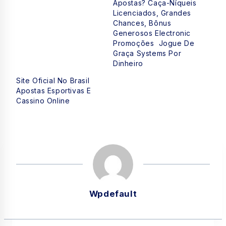
Apostas? Caça-Níqueis
Licenciados, Grandes
Chances, Bônus
Generosos Electronic
Promoções ️ Jogue De
Graça Systems Por
Dinheiro
Site Oficial No Brasil
Apostas Esportivas E
Cassino Online
Wpdefault