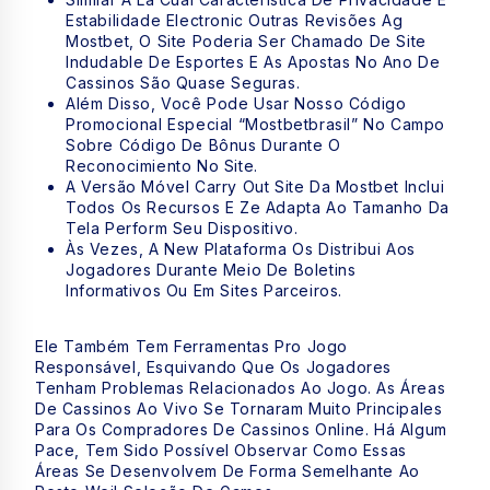
Estabilidade Electronic Outras Revisões Ag
Mostbet, O Site Poderia Ser Chamado De Site
Indudable De Esportes E As Apostas No Ano De
Cassinos São Quase Seguras.
Além Disso, Você Pode Usar Nosso Código
Promocional Especial “mostbetbrasil” No Campo
Sobre Código De Bônus Durante O
Reconocimiento No Site.
A Versão Móvel Carry Out Site Da Mostbet Inclui
Todos Os Recursos E Ze Adapta Ao Tamanho Da
Tela Perform Seu Dispositivo.
Às Vezes, A New Plataforma Os Distribui Aos
Jogadores Durante Meio De Boletins
Informativos Ou Em Sites Parceiros.
Ele Também Tem Ferramentas Pro Jogo
Responsável, Esquivando Que Os Jogadores
Tenham Problemas Relacionados Ao Jogo. As Áreas
De Cassinos Ao Vivo Se Tornaram Muito Principales
Para Os Compradores De Cassinos Online. Há Algum
Pace, Tem Sido Possível Observar Como Essas
Áreas Se Desenvolvem De Forma Semelhante Ao