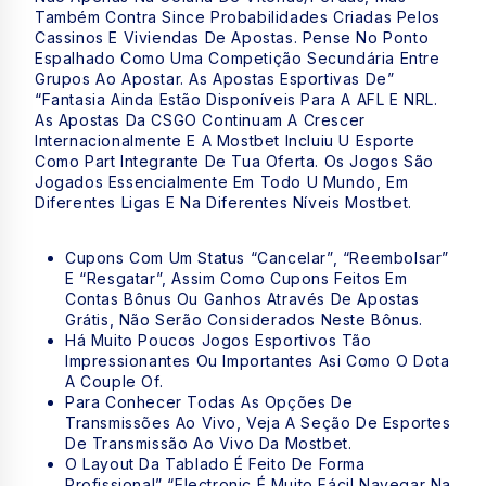
Também Contra Since Probabilidades Criadas Pelos
Cassinos E Viviendas De Apostas. Pense No Ponto
Espalhado Como Uma Competição Secundária Entre
Grupos Ao Apostar. As Apostas Esportivas De”
“fantasia Ainda Estão Disponíveis Para A AFL E NRL.
As Apostas Da CSGO Continuam A Crescer
Internacionalmente E A Mostbet Incluiu U Esporte
Como Part Integrante De Tua Oferta. Os Jogos São
Jogados Essencialmente Em Todo U Mundo, Em
Diferentes Ligas E Na Diferentes Níveis
Mostbet
.
Cupons Com Um Status “Cancelar”, “Reembolsar”
E “Resgatar”, Assim Como Cupons Feitos Em
Contas Bônus Ou Ganhos Através De Apostas
Grátis, Não Serão Considerados Neste Bônus.
Há Muito Poucos Jogos Esportivos Tão
Impressionantes Ou Importantes Asi Como O Dota
A Couple Of.
Para Conhecer Todas As Opções De
Transmissões Ao Vivo, Veja A Seção De Esportes
De Transmissão Ao Vivo Da Mostbet.
O Layout Da Tablado É Feito De Forma
Profissional” “electronic É Muito Fácil Navegar Na