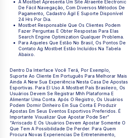
A Mostbet Apresenta Um Site Atraente Electronic
De Fácil Navegação, Com Diversos Métodos De
Pagamento, Cadastro Ágil E Suporte Disponível
24 Hrs Por Dia.
Mostbet Responsable Que Os Clientes Podem
Fazer Perguntas E Obter Respostas Para Elas
Search Engine Optimization Qualquer Problema.
Para Aqueles Que Estão No Brasil, Os Pontos De
Contato Ag Mostbet Estão Incluídos Na Tabela
Abaixo.
Dentro Da Interface Você Terá, Por Exemplo,
Suporte Ao Cliente Em Português Para Melhorar Mais
Ainda A New Sua Experiência Nesta Casa De Apostas
Esportivas. Para El Uso A Mostbet País Brasileiro, Os
Usuários Devem Se Registrar Mhh Plataforma E
Alimentar Uma Conta. Após O Registro, Os Usuários
Podem Dormir Dinheiro Em Sua Conta E Produzir
Apostas Em Seus Eventos Esportivos Preferidos. É
Importante Visualizar Que Apostar Pode Ser”
“arriscado E Os Usuários Devem Apostar Somente O
Que Tem A Possibilidade De Perder. Para Quem
Procura Novas Experiencias De Entretenimento,