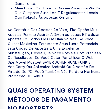
Diariamente.
Além Disso, Os Usuários Devem Assegurar-Se De
Que Cumprem Suas Leis E Regulamentos Locais
Com Relação Às Apostas On-Line.
Ao Contrário Das Apostas Ao Vivo, The Opção Multi-
Apostas Permite Assistir A Diversos Jogos E Realizar
Apostas Em Todos Eles De Uma Só Vez. Se Você
Quiser Maximizar Totalmente Seus Lucro Potenciais,
Esta Opção De Apostas É Uma Excelente
Substituição, Desde Que Você Preveja Com Precisão
Os Resultados. Se Você Optar Por Utilizar O Web-
Site Móvel Mostbet BAYERISCHER RUNDFUNK Em
Vez Carry Out Aplicativo Android Ou A Versão Em
Virtude De PC, Você Também Não Perderá Nenhuma
Promoção Ou Bônus.
QUAIS OPERATING SYSTEM
MÉTODOS DE PAGAMENTO
NO MOSTBET?