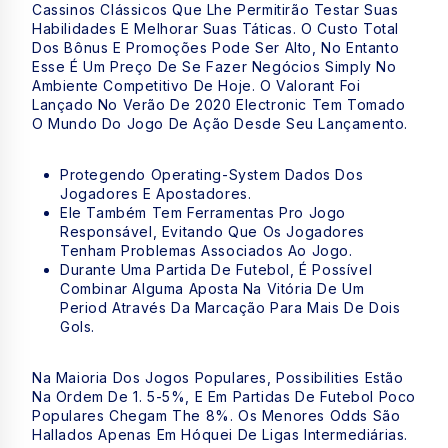
Cassinos Clássicos Que Lhe Permitirão Testar Suas
Habilidades E Melhorar Suas Táticas. O Custo Total
Dos Bônus E Promoções Pode Ser Alto, No Entanto
Esse É Um Preço De Se Fazer Negócios Simply No
Ambiente Competitivo De Hoje. O Valorant Foi
Lançado No Verão De 2020 Electronic Tem Tomado
O Mundo Do Jogo De Ação Desde Seu Lançamento.
Protegendo Operating-System Dados Dos
Jogadores E Apostadores.
Ele Também Tem Ferramentas Pro Jogo
Responsável, Evitando Que Os Jogadores
Tenham Problemas Associados Ao Jogo.
Durante Uma Partida De Futebol, É Possível
Combinar Alguma Aposta Na Vitória De Um
Period Através Da Marcação Para Mais De Dois
Gols.
Na Maioria Dos Jogos Populares, Possibilities Estão
Na Ordem De 1. 5-5%, E Em Partidas De Futebol Poco
Populares Chegam The 8%. Os Menores Odds São
Hallados Apenas Em Hóquei De Ligas Intermediárias.