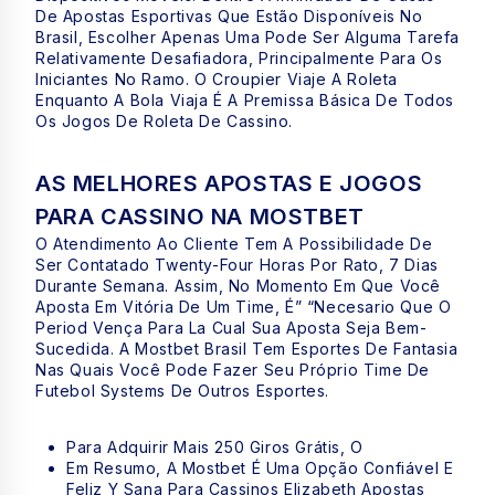
De Apostas Esportivas Que Estão Disponíveis No
Brasil, Escolher Apenas Uma Pode Ser Alguma Tarefa
Relativamente Desafiadora, Principalmente Para Os
Iniciantes No Ramo. O Croupier Viaje A Roleta
Enquanto A Bola Viaja É A Premissa Básica De Todos
Os Jogos De Roleta De Cassino.
AS MELHORES APOSTAS E JOGOS
PARA CASSINO NA MOSTBET
O Atendimento Ao Cliente Tem A Possibilidade De
Ser Contatado Twenty-Four Horas Por Rato, 7 Dias
Durante Semana. Assim, No Momento Em Que Você
Aposta Em Vitória De Um Time, É” “necesario Que O
Period Vença Para La Cual Sua Aposta Seja Bem-
Sucedida. A Mostbet Brasil Tem Esportes De Fantasia
Nas Quais Você Pode Fazer Seu Próprio Time De
Futebol Systems De Outros Esportes.
Para Adquirir Mais 250 Giros Grátis, O
Em Resumo, A Mostbet É Uma Opção Confiável E
Feliz Y Sana Para Cassinos Elizabeth Apostas