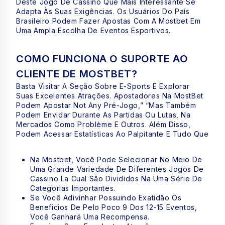
Deste Jogo De Cassino Que Mais Interessante Se
Adapta Às Suas Exigências. Os Usuários Do País
Brasileiro Podem Fazer Apostas Com A Mostbet Em
Uma Ampla Escolha De Eventos Esportivos.
COMO FUNCIONA O SUPORTE AO
CLIENTE DE MOSTBET?
Basta Visitar A Seção Sobre E-Sports E Explorar
Suas Excelentes Atrações. Apostadores Na MostBet
Podem Apostar Not Any Pré-Jogo,” “mas Também
Podem Envidar Durante As Partidas Ou Lutas, Na
Mercados Como Problème E Outros. Além Disso,
Podem Acessar Estatísticas Ao Palpitante E Tudo Que
Na Mostbet, Você Pode Selecionar No Meio De
Uma Grande Variedade De Diferentes Jogos De
Cassino La Cual São Divididos Na Uma Série De
Categorias Importantes.
Se Você Adivinhar Possuindo Exatidão Os
Beneficios De Pelo Poco 9 Dos 12-15 Eventos,
Você Ganhará Uma Recompensa.