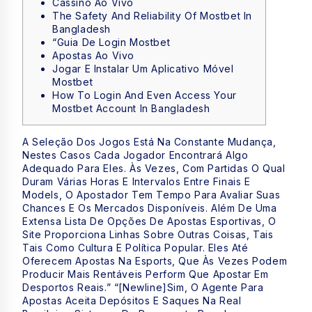
Cassino Ao Vivo
The Safety And Reliability Of Mostbet In
Bangladesh
“guia De Login Mostbet
Apostas Ao Vivo
Jogar E Instalar Um Aplicativo Móvel
Mostbet
How To Login And Even Access Your
Mostbet Account In Bangladesh
A Seleção Dos Jogos Está Na Constante Mudança,
Nestes Casos Cada Jogador Encontrará Algo
Adequado Para Eles. Às Vezes, Com Partidas O Qual
Duram Várias Horas E Intervalos Entre Finais E
Models, O Apostador Tem Tempo Para Avaliar Suas
Chances E Os Mercados Disponíveis. Além De Uma
Extensa Lista De Opções De Apostas Esportivas, O
Site Proporciona Linhas Sobre Outras Coisas, Tais
Tais Como Cultura E Política Popular. Eles Até
Oferecem Apostas Na Esports, Que Às Vezes Podem
Producir Mais Rentáveis Perform Que Apostar Em
Desportos Reais.” “[newline]Sim, O Agente Para
Apostas Aceita Depósitos E Saques Na Real