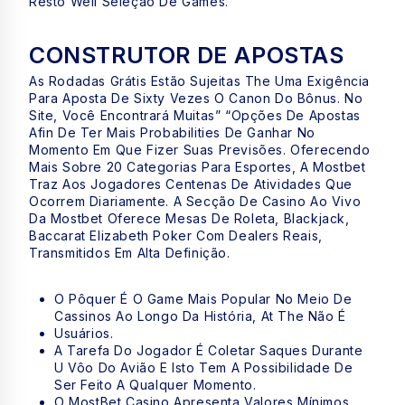
Resto Weil Seleção De Games.
CONSTRUTOR DE APOSTAS
As Rodadas Grátis Estão Sujeitas The Uma Exigência
Para Aposta De Sixty Vezes O Canon Do Bônus. No
Site, Você Encontrará Muitas” “opções De Apostas
Afin De Ter Mais Probabilities De Ganhar No
Momento Em Que Fizer Suas Previsões. Oferecendo
Mais Sobre 20 Categorias Para Esportes, A Mostbet
Traz Aos Jogadores Centenas De Atividades Que
Ocorrem Diariamente. A Secção De Casino Ao Vivo
Da Mostbet Oferece Mesas De Roleta, Blackjack,
Baccarat Elizabeth Poker Com Dealers Reais,
Transmitidos Em Alta Definição.
O Pôquer É O Game Mais Popular No Meio De
Cassinos Ao Longo Da História, At The Não É
Usuários.
A Tarefa Do Jogador É Coletar Saques Durante
U Vôo Do Avião E Isto Tem A Possibilidade De
Ser Feito A Qualquer Momento.
O MostBet Casino Apresenta Valores Mínimos