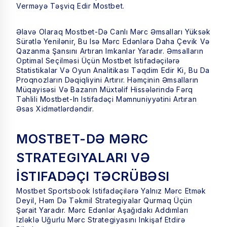
Verməyə Təşviq Edir
Mostbet
.
Əlavə Olaraq Mostbet-Də Canlı Mərc Əmsalları Yüksək
Sürətlə Yenilənir, Bu Isə Mərc Edənlərə Daha Çevik Və
Qazanma Şansını Artıran Imkanlar Yaradır. Əmsalların
Optimal Seçilməsi Üçün Mostbet Istifadəçilərə
Statistikalar Və Oyun Analitikası Təqdim Edir Ki, Bu Da
Proqnozların Dəqiqliyini Artırır. Həmçinin Əmsalların
Müqayisəsi Və Bazarın Müxtəlif Hissələrində Fərq
Təhlili Mostbet-In Istifadəçi Məmnuniyyətini Artıran
Əsas Xidmətlərdəndir.
MOSTBET-DƏ MƏRC
STRATEGIYALARI VƏ
İSTIFADƏÇI TƏCRÜBƏSI
Mostbet Sportsbook Istifadəçilərə Yalnız Mərc Etmək
Deyil, Həm Də Təkmil Strategiyalar Qurmaq Üçün
Şərait Yaradır. Mərc Edənlər Aşağıdakı Addımları
Izləklə Uğurlu Mərc Strategiyasını Inkişaf Etdirə