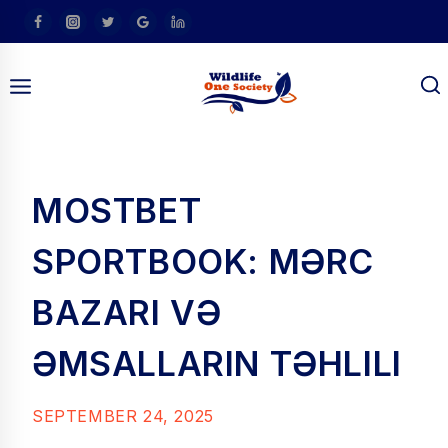
Skip
To
Content
MOSTBET
SPORTBOOK: MƏRC
am
BAZARI VƏ
ƏMSALLARIN TƏHLILI
SEPTEMBER 24, 2025