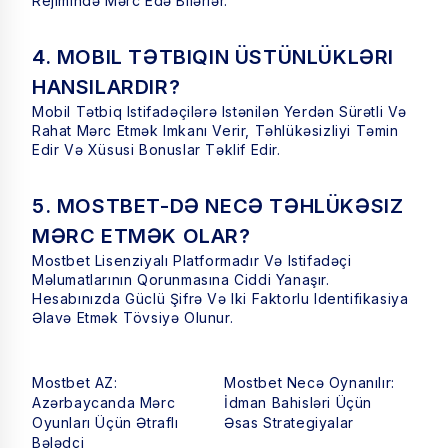
Rejimində Mərc Edə Bilərlər.
4. MOBIL TƏTBIQIN ÜSTÜNLÜKLƏRI
HANSILARDIR?
Mobil Tətbiq Istifadəçilərə Istənilən Yerdən Sürətli Və
Rahat Mərc Etmək Imkanı Verir, Təhlükəsizliyi Təmin
Edir Və Xüsusi Bonuslar Təklif Edir.
5. MOSTBET-DƏ NECƏ TƏHLÜKƏSIZ
MƏRC ETMƏK OLAR?
Mostbet Lisenziyalı Platformadır Və Istifadəçi
Məlumatlarının Qorunmasına Ciddi Yanaşır.
Hesabınızda Güclü Şifrə Və Iki Faktorlu Identifikasiya
Əlavə Etmək Tövsiyə Olunur.
Mostbet AZ:
Mostbet Necə Oynanılır:
Azərbaycanda Mərc
İdman Bahisləri Üçün
Oyunları Üçün Ətraflı
Əsas Strategiyalar
Bələdçi