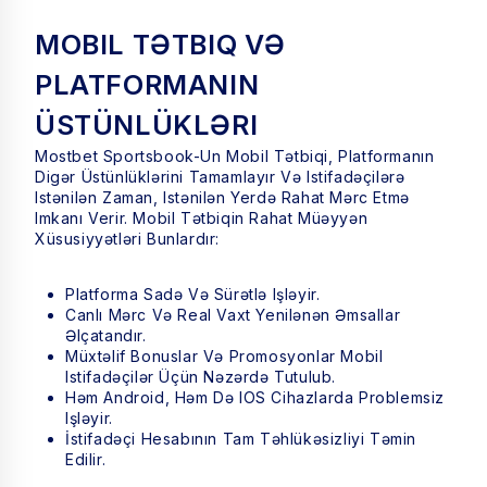
MOBIL TƏTBIQ VƏ
PLATFORMANIN
ÜSTÜNLÜKLƏRI
Mostbet Sportsbook-Un Mobil Tətbiqi, Platformanın
Digər Üstünlüklərini Tamamlayır Və Istifadəçilərə
Istənilən Zaman, Istənilən Yerdə Rahat Mərc Etmə
Imkanı Verir. Mobil Tətbiqin Rahat Müəyyən
Xüsusiyyətləri Bunlardır:
Platforma Sadə Və Sürətlə Işləyir.
Canlı Mərc Və Real Vaxt Yenilənən Əmsallar
Əlçatandır.
Müxtəlif Bonuslar Və Promosyonlar Mobil
Istifadəçilər Üçün Nəzərdə Tutulub.
Həm Android, Həm Də IOS Cihazlarda Problemsiz
Işləyir.
İstifadəçi Hesabının Tam Təhlükəsizliyi Təmin
Edilir.