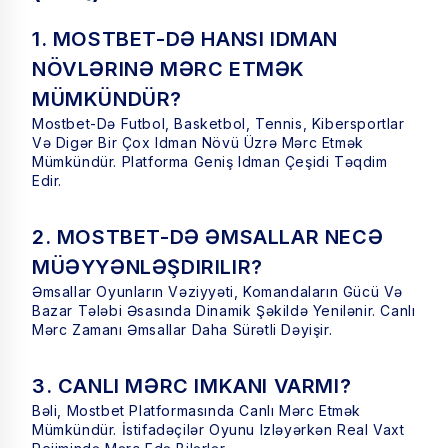
1. MOSTBET-DƏ HANSI IDMAN
NÖVLƏRINƏ MƏRC ETMƏK
MÜMKÜNDÜR?
Mostbet-Də Futbol, Basketbol, Tennis, Kibersportlar
Və Digər Bir Çox Idman Növü Üzrə Mərc Etmək
Mümkündür. Platforma Geniş Idman Çeşidi Təqdim
Edir.
2. MOSTBET-DƏ ƏMSALLAR NECƏ
MÜƏYYƏNLƏŞDIRILIR?
Əmsallar Oyunların Vəziyyəti, Komandaların Gücü Və
Bazar Tələbi Əsasında Dinamik Şəkildə Yenilənir. Canlı
Mərc Zamanı Əmsallar Daha Sürətli Dəyişir.
3. CANLI MƏRC IMKANI VARMI?
Bəli, Mostbet Platformasında Canlı Mərc Etmək
Mümkündür. İstifadəçilər Oyunu Izləyərkən Real Vaxt