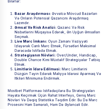
Bilərlər:
Bazar Araşdırması:
Əvvəlcə Mövcud Bazarları
Və Onların Potensial Qazancını Araşdırmaq
Lazımdır.
Əmsal Və Risk Analizi:
Qazanc Və Risk
Nisbətlərini Müqayisə Edərək, Ən Uyğun Əmsalları
Seçmək.
Live Mərc İmkanı:
Oyun Zamanı Vəziyyəti
Izləyərək Canlı Mərc Etmək, Fürsətləri Maksimal
Dərəcədə Istifadə Etmək.
Strategiyanın Növləri:
Over/Under, Handicap,
Double Chance Kimi Müxtəlif Strategiyalar Tətbiq
Etmək.
Limitlərin İdarə Edilməsi:
Mərc Limitlərini
Düzgün Təyin Edərək Maliyyə Idarəsi Aparmaq Və
Itkiləri Minimuma Endirmək.
Mostbet Platforması Istifadəçilərə Bu Strategiyaları
Həyata Keçirmək Üçün Rahat Interfeys, Geniş Mərc
Növləri Və Dəqiq Statistika Təqdim Edir. Bu Da Mərc
Prosesini Həm Səmərəli, Həm Də Əyləncəli Edir.