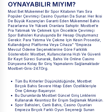
OYNAYABILIR MIYIM?
Most Bet Mükemmel Bir Spor Kitabının Yanı Sıra
Popüler Çevrimiçi Casino Oyunları Da Sunar. Her Ikisi
De Büyük Kazançları Garanti Eden Mükemmel Bahis
Pazarlarına Ve Yüksek Oranlara Sahiptir. Mostbet’e
Pra Yatırmak Ve Çekmek Için Öncelikle Çevrimiçi
Spor Bahisleri Kuruluşunda Bir Hesap Oluşturmanız
Gerekir. Para Yatırma Ve Çekme Için Kesin Prosedür,
Kullandığınız Platforma Veya Cihaza” “empieza
Mevcut Ödeme Seçeneklerine Göre Farklılık
Gösterebilir. Mostbet, Kullanıcılarına Hızlı Ve Güvenli
Bir Kayıt Süreci Sunarak, Bahis Ve Online Casino
Dünyasına Kolay Bir Giriş Yapmalarını Sağlamaktadır
Mostbet-Giris-247.org
.
Tüm Bu Kriterler Düşünüldüğünde, Mostbet
Birçok Bahis Severe Hitap Eden Özellikleriyle
Öne Çıkmayı Başarıyor.
Bu Durumlarda Mostbet Güncel Giriş Linklerini
Kullanarak Kesintisiz Bir Erişim Sağlamak Mümkün.
Spor Bahisleri, Canlı Bahis, Casino Oyunları
Empieza Birçok Farklı Oyun Seçeneği Sunan