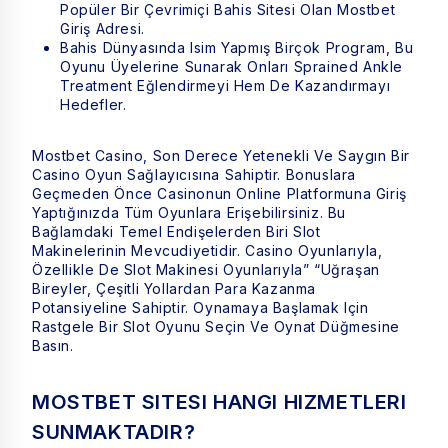
Popüler Bir Çevrimiçi Bahis Sitesi Olan Mostbet
Giriş Adresi.
Bahis Dünyasında Isim Yapmış Birçok Program, Bu
Oyunu Üyelerine Sunarak Onları Sprained Ankle
Treatment Eğlendirmeyi Hem De Kazandırmayı
Hedefler.
Mostbet Casino, Son Derece Yetenekli Ve Saygın Bir
Casino Oyun Sağlayıcısına Sahiptir. Bonuslara
Geçmeden Önce Casinonun Online Platformuna Giriş
Yaptığınızda Tüm Oyunlara Erişebilirsiniz. Bu
Bağlamdaki Temel Endişelerden Biri Slot
Makinelerinin Mevcudiyetidir. Casino Oyunlarıyla,
Özellikle De Slot Makinesi Oyunlarıyla” “uğraşan
Bireyler, Çeşitli Yollardan Para Kazanma
Potansiyeline Sahiptir. Oynamaya Başlamak Için
Rastgele Bir Slot Oyunu Seçin Ve Oynat Düğmesine
Basın.
MOSTBET SITESI HANGI HIZMETLERI
SUNMAKTADIR?