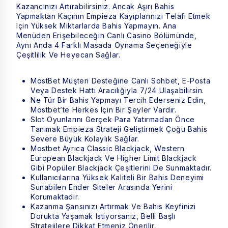
Kazancınızı Artırabilirsiniz. Ancak Aşırı Bahis
Yapmaktan Kaçının Empieza Kayıplarınızı Telafi Etmek
Için Yüksek Miktarlarda Bahis Yapmayın. Ana
Menüden Erişebileceğin Canlı Casino Bölümünde,
Aynı Anda 4 Farklı Masada Oynama Seçeneğiyle
Çeşitlilik Ve Heyecan Sağlar.
MostBet Müşteri Desteğine Canlı Sohbet, E-Posta
Veya Destek Hattı Aracılığıyla 7/24 Ulaşabilirsin.
Ne Tür Bir Bahis Yapmayı Tercih Ederseniz Edin,
Mostbet’te Herkes Için Bir Şeyler Vardır.
Slot Oyunlarını Gerçek Para Yatırmadan Önce
Tanımak Empieza Strateji Geliştirmek Çoğu Bahis
Severe Büyük Kolaylık Sağlar.
Mostbet Ayrıca Classic Blackjack, Western
European Blackjack Ve Higher Limit Blackjack
Gibi Popüler Blackjack Çeşitlerini De Sunmaktadır.
Kullanıcılarına Yüksek Kaliteli Bir Bahis Deneyimi
Sunabilen Ender Siteler Arasında Yerini
Korumaktadir.
Kazanma Şansınızı Artırmak Ve Bahis Keyfinizi
Dorukta Yaşamak Istiyorsanız, Belli Başlı
Stratejilere Dikkat Etmeniz Önerilir.