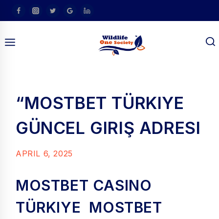
Skip
To
Content
“MOSTBET TÜRKIYE
GÜNCEL GIRIŞ ADRESI
am
APRIL 6, 2025
MOSTBET CASINO
TÜRKIYE ️ MOSTBET