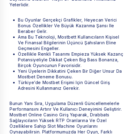
Yeterlidir.
Bu Oyunlar Gerçekçi Grafikler, Heyecan Verici
Bonus Özellikler Ve Büyük Kazanma Şansı Ile
Beraber Gelir.
Ama Bu Teknoloji, Mostbett Kullanıcıların Kişisel
Ve Finansal Bilgilerinin Üçüncü Şahısların Eline
Geçmesini Engeller.
Özellikle Renkli Tasarımı Empieza Yüksek Kazanç
Potansiyeliyle Dikkat Çeken Big Bass Bonanza,
Birçok Oyuncunun Favorisidir.
Yeni Üyelerin Dikkatini Çeken Bir Diğer Unsur Da
Mostbet Deneme Bonusu.
Türkiye’de Mostbet Erişimi Için Güncel Giriş
Adresini Kullanmanız Gerekir.
Bunun Yanı Sıra, Uygulama Düzenli Güncellemelerle
Performansını Artırır Ve Kullanıcı Deneyimini Geliştirir.
Mostbet Online Casino Giriş Yaparak, Drabbats
Sağlayıcıların Yüksek RTP Oranlarına Ve Özel
Özelliklere Sahip Slot Machine Oyunlarını
Oynayabilirsin. Platformumuzda Her Oyun, Farklı