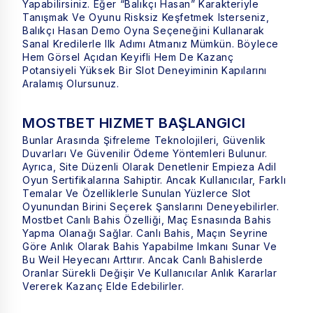
Yapabilirsiniz. Eğer “Balıkçı Hasan” Karakteriyle
Tanışmak Ve Oyunu Risksiz Keşfetmek Isterseniz,
Balıkçı Hasan Demo Oyna Seçeneğini Kullanarak
Sanal Kredilerle Ilk Adımı Atmanız Mümkün. Böylece
Hem Görsel Açıdan Keyifli Hem De Kazanç
Potansiyeli Yüksek Bir Slot Deneyiminin Kapılarını
Aralamış Olursunuz.
MOSTBET HIZMET BAŞLANGICI
Bunlar Arasında Şifreleme Teknolojileri, Güvenlik
Duvarları Ve Güvenilir Ödeme Yöntemleri Bulunur.
Ayrıca, Site Düzenli Olarak Denetlenir Empieza Adil
Oyun Sertifikalarına Sahiptir. Ancak Kullanıcılar, Farklı
Temalar Ve Özelliklerle Sunulan Yüzlerce Slot
Oyunundan Birini Seçerek Şanslarını Deneyebilirler.
Mostbet Canlı Bahis Özelliği, Maç Esnasında Bahis
Yapma Olanağı Sağlar. Canlı Bahis, Maçın Seyrine
Göre Anlık Olarak Bahis Yapabilme Imkanı Sunar Ve
Bu Weil Heyecanı Arttırır. Ancak Canlı Bahislerde
Oranlar Sürekli Değişir Ve Kullanıcılar Anlık Kararlar
Vererek Kazanç Elde Edebilirler.