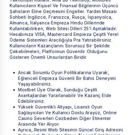
Kullanıcıların Kişisel Ve Finansal Bilgilerinin Üçüncü
Şahısların Eline Geçmesini Engeller. Yardım Masası
Sohbeti İngilizce, Fransızca, Rusça, İspanyolca,
Almanca, İtalyanca Empieza Hindu Dillerinde
Kullanılabilirken, Web Sitesi Dilleri 25’i Aşmaktadır.
Hesabınıza VISA, Mastercard Empieza Çeşitli Yerel
Ödeme Sistemleri Aracılığıyla Pra Yatırabilirsiniz.
Kullanıcıların Kazançlarını Sorunsuz Bir Şekilde
Çekebilmeleri, Platformun Güvenilir Olduğunu
Gösteren Önemli Unsurlardan Biridir.
Ancak Sorumlu Oyun Politikalarına Uyarak,
Eğlenceli Empieza Güvenli Bir Bahis Deneyimi
Yaşayabilirsiniz.
Mostbet Üye Olarak, Sunduğu Çeşitli
Avantajlardan Yararlanabilir Ve Kazanç Elde
Edebilirsiniz.
Yüksek Güvenlikli Altyapı, Lisanslı Oyun
Sağlayıcıları Ve Kullanıcı Dostu Arayüz, Online
Casino Severleri Cezbeden Diğer Etmenler
Arasında Yer Alıyor.
Ayrıca, Resmi Web Sitesinin Güncel Giriş Adresini