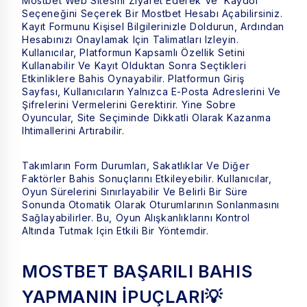
Mostbet Web Sitesini Ziyaret Ederek Ve ‘Kaydol’
Seçeneğini Seçerek Bir Mostbet Hesabı Açabilirsiniz.
Kayıt Formunu Kişisel Bilgilerinizle Doldurun, Ardından
Hesabınızı Onaylamak Için Talimatları Izleyin.
Kullanıcılar, Platformun Kapsamlı Özellik Setini
Kullanabilir Ve Kayıt Olduktan Sonra Seçtikleri
Etkinliklere Bahis Oynayabilir. Platformun Giriş
Sayfası, Kullanıcıların Yalnızca E-Posta Adreslerini Ve
Şifrelerini Vermelerini Gerektirir. Yine Sobre
Oyuncular, Site Seçiminde Dikkatli Olarak Kazanma
Ihtimallerini Artırabilir.
Takımların Form Durumları, Sakatlıklar Ve Diğer
Faktörler Bahis Sonuçlarını Etkileyebilir. Kullanıcılar,
Oyun Sürelerini Sınırlayabilir Ve Belirli Bir Süre
Sonunda Otomatik Olarak Oturumlarının Sonlanmasını
Sağlayabilirler. Bu, Oyun Alışkanlıklarını Kontrol
Altında Tutmak Için Etkili Bir Yöntemdir.
MOSTBET BAŞARILI BAHIS
YAPMANIN İPUÇLARI💡