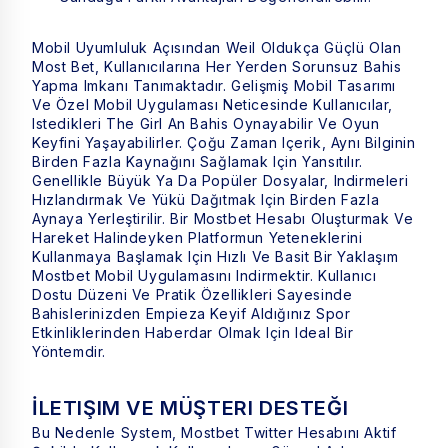
Mobil Uyumluluk Açısından Weil Oldukça Güçlü Olan
Most Bet, Kullanıcılarına Her Yerden Sorunsuz Bahis
Yapma Imkanı Tanımaktadır. Gelişmiş Mobil Tasarımı
Ve Özel Mobil Uygulaması Neticesinde Kullanıcılar,
Istedikleri The Girl An Bahis Oynayabilir Ve Oyun
Keyfini Yaşayabilirler. Çoğu Zaman Içerik, Aynı Bilginin
Birden Fazla Kaynağını Sağlamak Için Yansıtılır.
Genellikle Büyük Ya Da Popüler Dosyalar, Indirmeleri
Hızlandırmak Ve Yükü Dağıtmak Için Birden Fazla
Aynaya Yerleştirilir. Bir Mostbet Hesabı Oluşturmak Ve
Hareket Halindeyken Platformun Yeteneklerini
Kullanmaya Başlamak Için Hızlı Ve Basit Bir Yaklaşım
Mostbet Mobil Uygulamasını Indirmektir. Kullanıcı
Dostu Düzeni Ve Pratik Özellikleri Sayesinde
Bahislerinizden Empieza Keyif Aldığınız Spor
Etkinliklerinden Haberdar Olmak Için Ideal Bir
Yöntemdir.
İLETIŞIM VE MÜŞTERI DESTEĞI
Bu Nedenle System, Mostbet Twitter Hesabını Aktif