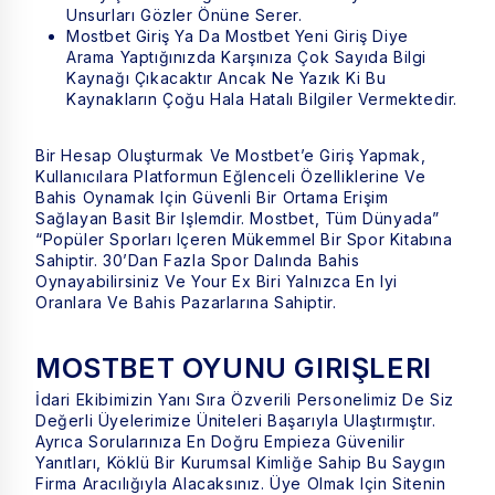
Unsurları Gözler Önüne Serer.
Mostbet Giriş Ya Da Mostbet Yeni Giriş Diye
Arama Yaptığınızda Karşınıza Çok Sayıda Bilgi
Kaynağı Çıkacaktır Ancak Ne Yazık Ki Bu
Kaynakların Çoğu Hala Hatalı Bilgiler Vermektedir.
Bir Hesap Oluşturmak Ve Mostbet’e Giriş Yapmak,
Kullanıcılara Platformun Eğlenceli Özelliklerine Ve
Bahis Oynamak Için Güvenli Bir Ortama Erişim
Sağlayan Basit Bir Işlemdir. Mostbet, Tüm Dünyada”
“popüler Sporları Içeren Mükemmel Bir Spor Kitabına
Sahiptir. 30’dan Fazla Spor Dalında Bahis
Oynayabilirsiniz Ve Your Ex Biri Yalnızca En Iyi
Oranlara Ve Bahis Pazarlarına Sahiptir.
MOSTBET OYUNU GIRIŞLERI
İdari Ekibimizin Yanı Sıra Özverili Personelimiz De Siz
Değerli Üyelerimize Üniteleri Başarıyla Ulaştırmıştır.
Ayrıca Sorularınıza En Doğru Empieza Güvenilir
Yanıtları, Köklü Bir Kurumsal Kimliğe Sahip Bu Saygın
Firma Aracılığıyla Alacaksınız. Üye Olmak Için Sitenin