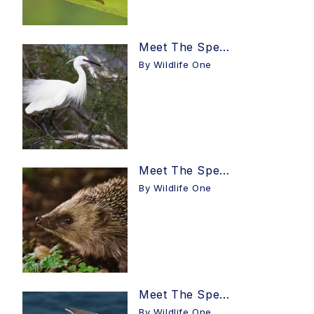
Meet The Species: Little Egrets
By Wildlife One
Meet The Species: Hedgehogs
By Wildlife One
Meet The Species: Great Black-Backed Gulls
By Wildlife One