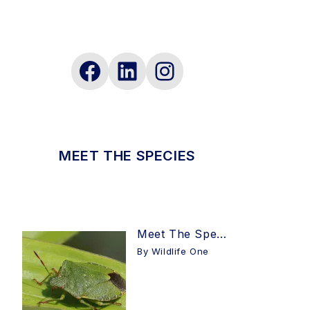
Facebook
LinkedIn
Instagram
MEET THE SPECIES
Meet The Species: Green Shield Bugs
By Wildlife One