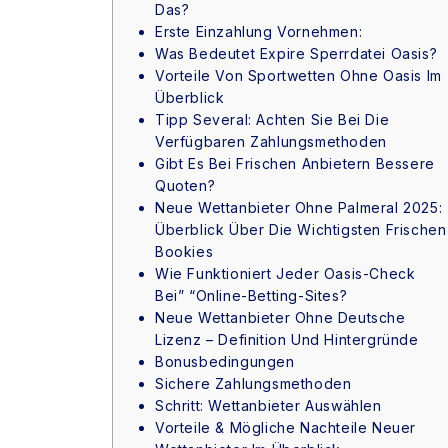
Das?
Erste Einzahlung Vornehmen:
Was Bedeutet Expire Sperrdatei Oasis?
Vorteile Von Sportwetten Ohne Oasis Im
Überblick
Tipp Several: Achten Sie Bei Die
Verfügbaren Zahlungsmethoden
Gibt Es Bei Frischen Anbietern Bessere
Quoten?
Neue Wettanbieter Ohne Palmeral 2025:
Überblick Über Die Wichtigsten Frischen
Bookies
Wie Funktioniert Jeder Oasis-Check
Bei” “online-Betting-Sites?
Neue Wettanbieter Ohne Deutsche
Lizenz – Definition Und Hintergründe
Bonusbedingungen
Sichere Zahlungsmethoden
Schritt: Wettanbieter Auswählen
Vorteile & Mögliche Nachteile Neuer