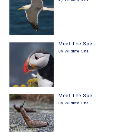
Meet The Species: Puffins
By Wildlife One
Meet The Species: Slugs
By Wildlife One