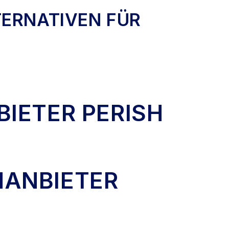
TERNATIVEN FÜR
IETER PERISH
ANBIETER