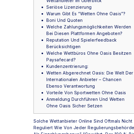
Wettanbieter Im Überblick
Seriöse Lizenzierung
Warum Gibt Es “wetten Ohne Oasis”?
Boni Und Quoten
Welche Zahlungsmöglichkeiten Werden
Bei Diesen Plattformen Angeboten?
Reputation Und Spielerfeedback
Berücksichtigen
Welche Wettbüros Ohne Oasis Besitzen
Paysafecard?
Kundenzentrierung:
Wetten Abgerechnet Oasis: Die Welt Der
Internationalen Anbieter – Chancen
Ebenso Verantwortung
Vorteile Von Sportwetten Ohne Oasis
Anmeldung Durchführen Und Wetten
Ohne Oasis Sicher Setzen
Solche Wettanbieter Online Sind Oftmals Nicht
Reguliert Wie Von Jeder Regulierungsbehörd