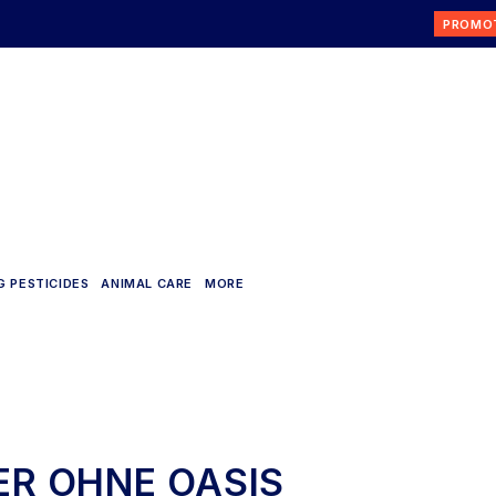
PROMOT
G PESTICIDES
ANIMAL CARE
MORE
ER OHNE OASIS