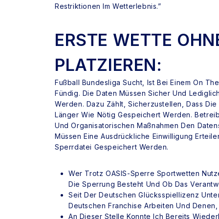
Restriktionen Im Wetterlebnis.”
ERSTE WETTE OHN
PLATZIEREN:
Fußball Bundesliga Sucht, Ist Bei Einem On The
Fündig. Die Daten Müssen Sicher Und Ledigli
Werden. Dazu Zählt, Sicherzustellen, Dass Die 
Länger Wie Nötig Gespeichert Werden. Betreib
Und Organisatorischen Maßnahmen Den Datens
Müssen Eine Ausdrückliche Einwilligung Erteil
Sperrdatei Gespeichert Werden.
Wer Trotz OASIS-Sperre Sportwetten Nutzen
Die Sperrung Besteht Und Ob Das Verantwor
Seit Der Deutschen Glücksspiellizenz Unt
Deutschen Franchise Arbeiten Und Denen, 
An Dieser Stelle Konnte Ich Bereits Wied