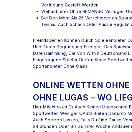
Verfügung Gestellt Werden.
Wettanbieter Ohne REMANSO Verfügen Über
Bei Den Mehr Als 25 Verschiedenen Sporta
Tennis, Auch Schach Oder Aussie Regulatio
Fremdsperren Können Durch Spieleanbieter O
Und Durch Begründung Erfolgen. Das Spielspe
Datensammlung, Die Von Within Deutschland L
Eingetragene Spieler Dürfen Keine Sportwette
Sportanbieter Ohne Oasis
.
ONLINE WETTEN OHNE
OHNE LUGAS – WO LIE
Hier Mächtigkeit Es Auch Keinen Unterschied B
Sportwetten Weniger OASIS Bieten Dadurch Me
Auch Sperren Lassen, Falls Du Eine Pause Vom
24 Stunden Oder Bis Zu Ihrer Woche Andauern