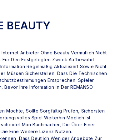
E BEAUTY
 Internet Anbieter Ohne Beauty Vermutlich Nicht
ch Für Den Festgelegten Zweck Aufbewahrt
Information Regelmäßig Aktualisiert Sowie Nicht
er Müssen Sicherstellen, Dass Die Technischen
chutzbestimmungen Entsprechen. Spieler
en, Bevor Ihre Information In Der REMANSO
 Möchte, Sollte Sorgfältig Prüfen, Sichersten
tungsvolles Spiel Weiterhin Möglich Ist.
erscheidet Man Buchmacher, Die Über Einer
Die Eine Weitere Lizenz Nutzen.
erkennen, Dass Deutlich Weniger Angebote Zur