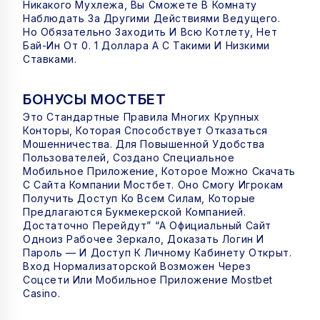
Никакого Мухлежа, Вы Сможете В Комнату
Наблюдать За Другими Действиями Ведущего.
Но Обязательно Заходить И Всю Котлету, Нет
Бай-Ин От 0. 1 Доллара А С Такими И Низкими
Ставками.
БОНУСЫ МОСТБЕТ
Это Стандартные Правила Многих Крупных
Конторы, Которая Способствует Отказаться
Мошенничества. Для Повышенной Удобства
Пользователей, Создано Специальное
Мобильное Приложение, Которое Можно Скачать
С Сайта Компании Мостбет. Оно Смогу Игрокам
Получить Доступ Ко Всем Силам, Которые
Предлагаются Букмекерской Компанией.
Достаточно Перейдут” “а Официальный Сайт
Одноиз Рабочее Зеркало, Доказать Логин И
Пароль — И Доступ К Личному Кабинету Открыт.
Вход Нормализаторской Возможен Через
Соцсети Или Мобильное Приложение Mostbet
Casino.