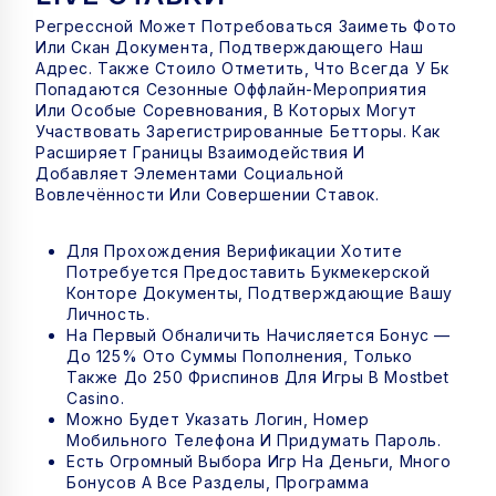
Регрессной Может Потребоваться Заиметь Фото
Или Скан Документа, Подтверждающего Наш
Адрес. Также Стоило Отметить, Что Всегда У Бк
Попадаются Сезонные Оффлайн-Мероприятия
Или Особые Соревнования, В Которых Могут
Участвовать Зарегистрированные Бетторы. Как
Расширяет Границы Взаимодействия И
Добавляет Элементами Социальной
Вовлечённости Или Совершении Ставок.
Для Прохождения Верификации Хотите
Потребуется Предоставить Букмекерской
Конторе Документы, Подтверждающие Вашу
Личность.
На Первый Обналичить Начисляется Бонус —
До 125% Ото Суммы Пополнения, Только
Также До 250 Фриспинов Для Игры В Mostbet
Casino.
Можно Будет Указать Логин, Номер
Мобильного Телефона И Придумать Пароль.
Есть Огромный Выбора Игр На Деньги, Много
Бонусов А Все Разделы, Программа