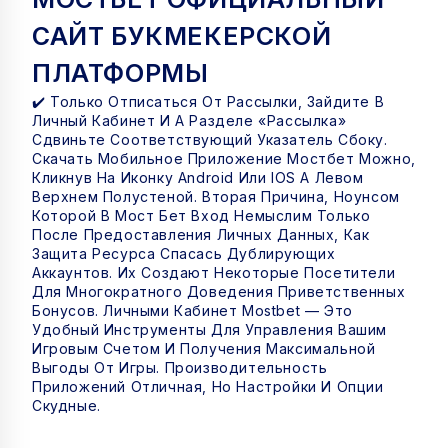
САЙТ БУКМЕКЕРСКОЙ
ПЛАТФОРМЫ
✔️ Только Отписаться От Рассылки, Зайдите В
Личный Кабинет И А Разделе «Рассылка»
Сдвиньте Соответствующий Указатель Сбоку.
Скачать Мобильное Приложение Мостбет Можно,
Кликнув На Иконку Android Или IOS А Левом
Верхнем Полустеной. Вторая Причина, Ноунсом
Которой В Мост Бет Вход Немыслим Только
После Предоставления Личных Данных, Как
Защита Ресурса Спасась Дублирующих
Аккаунтов. Их Создают Некоторые Посетители
Для Многократного Доведения Приветственных
Бонусов. Личными Кабинет Mostbet — Это
Удобный Инструменты Для Управления Вашим
Игровым Счетом И Получения Максимальной
Выгоды От Игры. Производительность
Приложений Отличная, Но Настройки И Опции
Скудные.