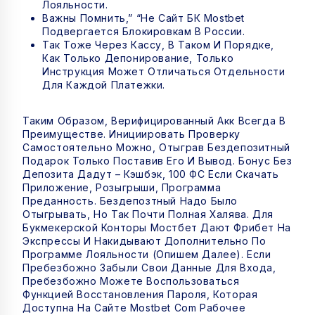
Лояльности.
Важны Помнить,” “не Сайт БК Mostbet
Подвергается Блокировкам В России.
Так Тоже Через Кассу, В Таком И Порядке,
Как Только Депонирование, Только
Инструкция Может Отличаться Отдельности
Для Каждой Платежки.
Таким Образом, Верифицированный Акк Всегда В
Преимуществе. Инициировать Проверку
Самостоятельно Можно, Отыграв Бездепозитный
Подарок Только Поставив Его И Вывод. Бонус Без
Депозита Дадут – Кэшбэк, 100 ФС Если Скачать
Приложение, Розыгрыши, Программа
Преданность. Бездепозтный Надо Было
Отыгрывать, Но Так Почти Полная Халява. Для
Букмекерской Конторы Мостбет Дают Фрибет На
Экспрессы И Накидывают Дополнительно По
Программе Лояльности (опишем Далее). Если
Пребезбожно Забыли Свои Данные Для Входа,
Пребезбожно Можете Воспользоваться
Функцией Восстановления Пароля, Которая
Доступна На Сайте
Mostbet Com Рабочее