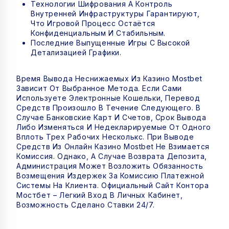
Технологии Шифрования А Контроль
Внутренней Инфраструктуры Гарантируют,
Что Игровой Процесс Остаётся
Конфиденциальным И Стабильным.
Последние Выпущенные Игры С Высокой
Детализацией Графики.
Время Вывода Неснижаемых Из Казино Mostbet
Зависит От Выбранное Метода. Если Сами
Используете Электронные Кошельки, Перевод
Средств Произошло В Течение Следующего. В
Случае Банковские Карт И Счетов, Срок Вывода
Либо Изменяться И Недекларируемые От Одного
Вплоть Трех Рабочих Несколькс. При Выводе
Средств Из Онлайн Казино Mostbet Не Взимается
Комиссия. Однако, А Случае Возврата Депозита,
Администрация Может Возложить Обязанность
Возмещения Издержек За Комиссию Платежной
Системы На Клиента. Официальный Сайт Контора
Мостбет – Легкий Вход В Личных Кабинет,
Возможность Сделано Ставки 24/7.