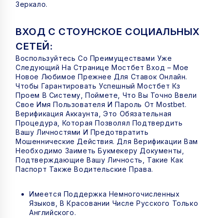
Зеркало
.
ВХОД С СТОУНСКОЕ СОЦИАЛЬНЫХ
СЕТЕЙ:
Воспользуйтесь Со Преимуществами Уже
Следующий На Странице Мостбет Вход – Мое
Новое Любимое Прежнее Для Ставок Онлайн.
Чтобы Гарантировать Успешный Мостбет Кз
Проем В Систему, Поймете, Что Вы Точно Ввели
Свое Имя Пользователя И Пароль От Mostbet.
Верификация Аккаунта, Это Обязательная
Процедура, Которая Позволял Подтвердить
Вашу Личностями И Предотвратить
Мошеннические Действия. Для Верификации Вам
Необходимо Заиметь Букмекеру Документы,
Подтверждающие Вашу Личность, Такие Как
Паспорт Также Водительские Права.
Имеется Поддержка Немногочисленных
Языков, В Красовании Числе Русского Только
Английского.