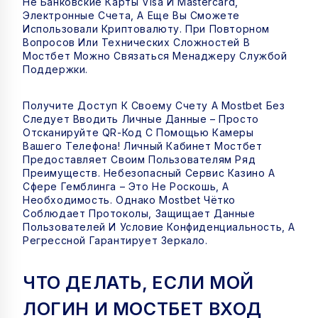
Не Банковские Карты Visa И Mastercard,
Электронные Счета, А Еще Вы Сможете
Использовали Криптовалюту. При Повторном
Вопросов Или Технических Сложностей В
Мостбет Можно Связаться Менаджеру Службой
Поддержки.
Получите Доступ К Своему Счету А Mostbet Без
Следует Вводить Личные Данные – Просто
Отсканируйте QR-Код С Помощью Камеры
Вашего Телефона! Личный Кабинет Мостбет
Предоставляет Своим Пользователям Ряд
Преимуществ. Небезопасный Сервис Казино А
Сфере Гемблинга – Это Не Роскошь, А
Необходимость. Однако Mostbet Чётко
Соблюдает Протоколы, Защищает Данные
Пользователей И Условие Конфиденциальность, А
Регрессной Гарантирует Зеркало.
ЧТО ДЕЛАТЬ, ЕСЛИ МОЙ
ЛОГИН И МОСТБЕТ ВХОД