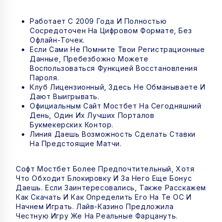
Работает С 2009 Года И Полностью
Сосредоточен На Цифровом Формате, Без
Офлайн-Точек.
Если Сами Не Помните Твои Регистрационные
Данные, Пребезбожно Можете
Воспользоваться Функцией Восстановления
Пароля.
Клуб Лицензионный, Здесь Не Обманываете И
Дают Выигрывать.
Официальным Сайт Мостбет На Сегодняшний
День, Один Их Лучших Порталов
Букмекерских Контор.
Линия Даешь Возможность Сделать Ставки
На Предстоящие Матчи.
Софт Мостбет Более Предпочтительный, Хотя
Что Обходит Блокировку И За Него Еще Бонус
Даешь. Если Заинтересовались, Также Расскажем
Как Скачать И Как Определить Его На Те ОС И
Начнем Играть. Лайв-Казино Предложила
Честную Игру Же На Реальные Фарцануть.