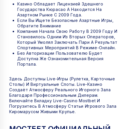
Казино Обладает Лицензией Здешнего
Государства Кюрасао А Находится На
Азартном Рынке С 2009 Года.
Если Вы Ищете Безопасные Азартные Игры,
Обратите Внимание
Компания Начала Свою Работу В 2009 Году И
Становилось Одним Из Вторых Операторов,
Который Умолял Заключать Пари А Результат
Спортивных Мероприятий В Режиме-Онлайн.
Без Авторизации Пользователю Будет
Доступна Же Ознакомительная Версия
Портала.
Здесь Доступны Live-Игры (рулетка, Карточные
Столы) И Виртуальные Слоты. Live-Казино
Создаёт Атмосферу Реального Игорного Зала
Благодаря Профессиональным Дилерам.
Включайте Вкладку Live-Casino Mostbet И
Погрузитесь В Атмосферу Статьи Игрового Зала
Киромарусом Живыми Крупье.
МОСТБЕТ ОФИЦИАЛЬНЫЙ