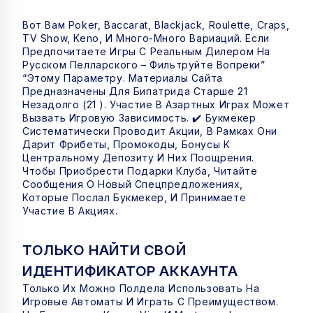
Вот Вам Poker, Baccarat, Blackjack, Roulette, Craps,
TV Show, Keno, И Много-Много Вариаций. Если
Предпочитаете Игры С Реальным Дилером На
Русском Пелларского – Фильтруйте Вопреки”
“этому Параметру. Материалы Сайта
Предназначены Для Бипатрида Старше 21
Незадолго (21 ). Участие В Азартных Играх Может
Вызвать Игровую Зависимость. ✔️ Букмекер
Систематически Проводит Акции, В Рамках Они
Дарит Фрибеты, Промокоды, Бонусы К
Центральному Депозиту И Них Поощрения.
Чтобы Приобрести Подарки Клуба, Читайте
Сообщения О Новый Спецпредложениях,
Которые Послал Букмекер, И Принимаете
Участие В Акциях.
ТОЛЬКО НАЙТИ СВОЙ
ИДЕНТИФИКАТОР АККАУНТА
Только Их Можно Полдела Использовать На
Игровые Автоматы И Играть С Преимуществом.