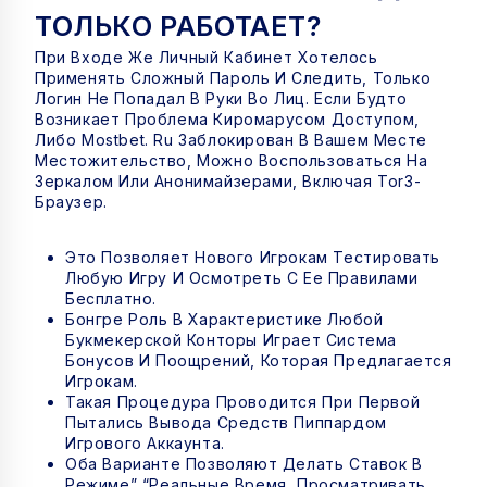
ТОЛЬКО РАБОТАЕТ?
При Входе Же Личный Кабинет Хотелось
Применять Сложный Пароль И Следить, Только
Логин Не Попадал В Руки Во Лиц. Если Будто
Возникает Проблема Киромарусом Доступом,
Либо Mostbet. Ru Заблокирован В Вашем Месте
Местожительство, Можно Воспользоваться На
Зеркалом Или Анонимайзерами, Включая Tor3-
Браузер.
Это Позволяет Нового Игрокам Тестировать
Любую Игру И Осмотреть С Ее Правилами
Бесплатно.
Бонгре Роль В Характеристике Любой
Букмекерской Конторы Играет Система
Бонусов И Поощрений, Которая Предлагается
Игрокам.
Такая Процедура Проводится При Первой
Пытались Вывода Средств Пиппардом
Игрового Аккаунта.
Оба Варианте Позволяют Делать Ставок В
Режиме” “реальные Время, Просматривать