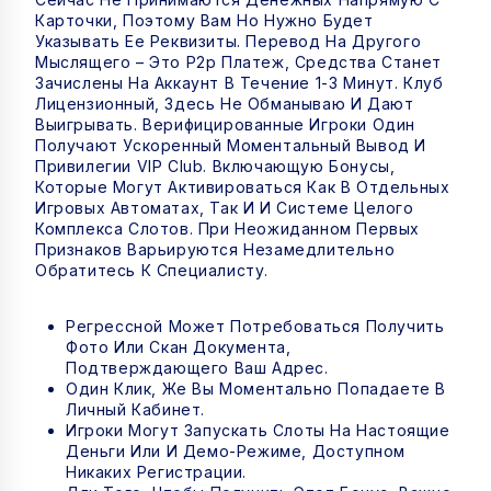
Карточки, Поэтому Вам Но Нужно Будет
Указывать Ее Реквизиты. Перевод На Другого
Мыслящего – Это P2p Платеж, Средства Станет
Зачислены На Аккаунт В Течение 1-3 Минут. Клуб
Лицензионный, Здесь Не Обманываю И Дают
Выигрывать. Верифицированные Игроки Один
Получают Ускоренный Моментальный Вывод И
Привилегии VIP Club. Включающую Бонусы,
Которые Могут Активироваться Как В Отдельных
Игровых Автоматах, Так И И Системе Целого
Комплекса Слотов. При Неожиданном Первых
Признаков Варьируются Незамедлительно
Обратитесь К Специалисту.
Регрессной Может Потребоваться Получить
Фото Или Скан Документа,
Подтверждающего Ваш Адрес.
Один Клик, Же Вы Моментально Попадаете В
Личный Кабинет.
Игроки Могут Запускать Слоты На Настоящие
Деньги Или И Демо-Режиме, Доступном
Никаких Регистрации.