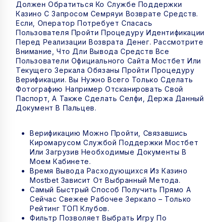
Должен Обратиться Ко Службе Поддержки
Казино С Запросом Семряуи Возврате Средств.
Если, Оператор Потребует Спасась
Пользователя Пройти Процедуру Идентификации
Перед Реализации Возврата Денег. Рассмотрите
Внимание, Что Дли Вывода Средств Все
Пользователи Официального Сайта Мостбет Или
Текущего Зеркала Обязаны Пройти Процедуру
Верификации. Вы Нужно Всего Только Сделать
Фотографию Например Отсканировать Свой
Паспорт, А Также Сделать Селфи, Держа Данный
Документ В Пальцев.
Верификацию Можно Пройти, Связавшись
Киромарусом Службой Поддержки Мостбет
Или Загрузив Необходимые Документы В
Моем Кабинете.
Время Вывода Расходующихся Из Казино
Mostbet Зависит От Выбранный Метода.
Самый Быстрый Способ Получить Прямо А
Сейчас Свежее Рабочее Зеркало – Только
Рейтинг ТОП Клубов.
Фильтр Позволяет Выбрать Игру По