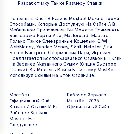
Разработчику Также Размеру Ставки.
Пополнить Счет В Казино Mostbet Можно Тремя
Способами, Которые Доступную На Сайте А В
Мобильном Приложении. Вы Можете Применять
Банковские Карты Visa, Mastercard, Maestro,
Только Также Электронные Кошельки QIWI,
WebMoney, Yandex Money, Skrill, Neteller. Для
Более Быстрого Оформления Пари, Игрокам
Предлагается Воспользоваться Ставкой В 1 Клик
На Заранее Указанного Сумму (опция Быстрое
Ставки). Вы Можешь Войти В Систему MostBet
Используя Ссылки На Этой Странице.
Мостбет
Рабочее Зеркало
Официальный Сайт
Мостбет 2025
Казино И Ставки И Бк
Официальный Сайт
Рабочее Зеркало
Mostbet На
Следующее