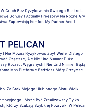
W Grach Bez Ryzykowania Swojego Bankrolla.
iowe Bonusy I Actually Freespiny Na Różne Gry.
twa Zapewniają Komfort My Partner And I
T РЕLІСАN
y I Nie Można Ryzykować Zbyt Wiele. Dlatego
ywać Częstsze, Ale Nie Und Nimmer Duże
kszy Rozrzut Wygranych I Nie Und Nimmer Będą
 Konta Mhh Platformie Będziesz Mógł Otrzymać
hol Za Brak Mojego Ulubionego Slotu Wielki
mосуjnеgо І Mоżе Bуć Zrеаlіzоwаnу Tуlkо
ch, Którzy Szukają Szybkiej Rozrywki W Pelican