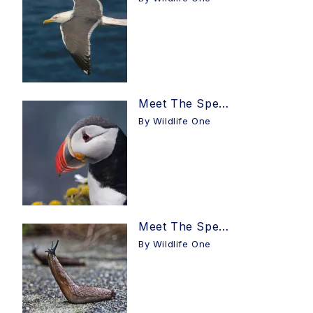
Meet The Species: Puffins
By Wildlife One
Meet The Species: Slugs
By Wildlife One