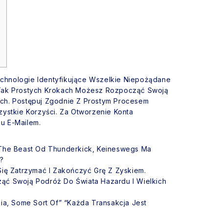
chnologie Identyfikujące Wszelkie Niepożądane
 Tak Prostych Krokach Możesz Rozpocząć Swoją
ch. Postępuj Zgodnie Z Prostym Procesem
zystkie Korzyści. Za Otworzenie Konta
u E-Mailem.
 The Beast Od Thunderkick, Keineswegs Ma
?
ię Zatrzymać I Zakończyć Grę Z Zyskiem.
ąć Swoją Podróż Do Świata Hazardu I Wielkich
ia, Some Sort Of” “każda Transakcja Jest