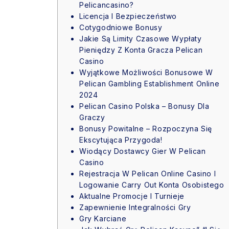
Pelicancasino?
Licencja I Bezpieczeństwo
Cotygodniowe Bonusy
Jakie Są Limity Czasowe Wypłaty
Pieniędzy Z Konta Gracza Pelican
Casino
Wyjątkowe Możliwości Bonusowe W
Pelican Gambling Establishment Online
2024
Pelican Casino Polska – Bonusy Dla
Graczy
Bonusy Powitalne – Rozpoczyna Się
Ekscytująca Przygoda!
Wiodący Dostawcy Gier W Pelican
Casino
Rejestracja W Pelican Online Casino I
Logowanie Carry Out Konta Osobistego
Aktualne Promocje I Turnieje
Zapewnienie Integralności Gry
Gry Karciane