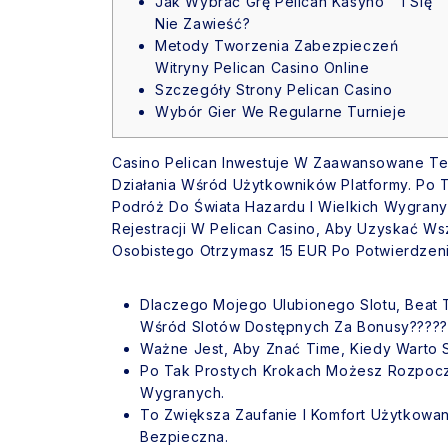
Jak Wybrać Grę Pelican Kasyno” “I Się
Nie Zawieść?
Metody Tworzenia Zabezpieczeń
Witryny Pelican Casino Online
Szczegóły Strony Pelican Casino
Wybór Gier We Regularne Turnieje
Casino Pelican Inwestuje W Zaawansowane Te
Działania Wśród Użytkowników Platformy. Po
Podróż Do Świata Hazardu I Wielkich Wygrany
Rejestracji W Pelican Casino, Aby Uzyskać Ws
Osobistego Otrzymasz 15 EUR Po Potwierdzeni
Dlaczego Mojego Ulubionego Slotu, Beat
Wśród Slotów Dostępnych Za Bonusy?????
Ważne Jest, Aby Znać Time, Kiedy Warto S
Po Tak Prostych Krokach Możesz Rozpocz
Wygranych.
To Zwiększa Zaufanie I Komfort Użytkowan
Bezpieczna.