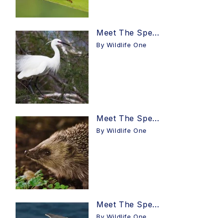
Meet The Species: Little Egrets
By Wildlife One
Meet The Species: Hedgehogs
By Wildlife One
Meet The Species: Great Black-Backed Gulls
By Wildlife One