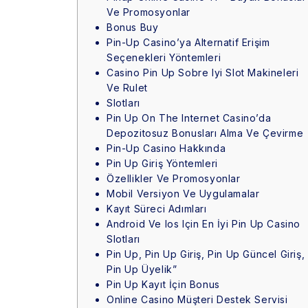
Ve Promosyonlar
Bonus Buy
Pin-Up Casino’ya Alternatif Erişim
Seçenekleri Yöntemleri
Casino Pin Up Sobre Iyi Slot Makineleri
Ve Rulet
Slotları
Pin Up On The Internet Casino’da
Depozitosuz Bonusları Alma Ve Çevirme
Pin-Up Casino Hakkında
Pin Up Giriş Yöntemleri
Özellikler Ve Promosyonlar
Mobil Versiyon Ve Uygulamalar
Kayıt Süreci Adımları
Android Ve Ios Için En İyi Pin Up Casino
Slotları
Pin Up, Pin Up Giriş, Pin Up Güncel Giriş,
Pin Up Üyelik”
Pin Up Kayıt İçin Bonus
Online Casino Müşteri Destek Servisi