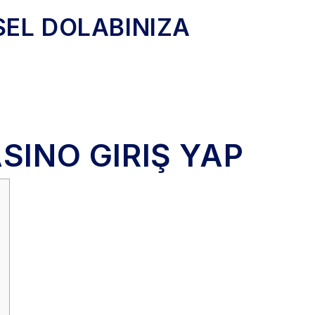
SEL DOLABINIZA
SINO GIRIŞ YAP