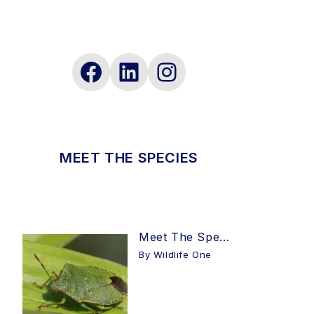
Facebook
LinkedIn
Instagram
MEET THE SPECIES
Meet The Species: Green Shield Bugs
By Wildlife One