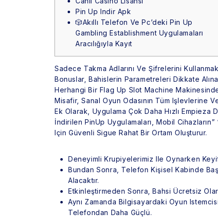
Canlı Casino Lisansı
Pin Up Indir Apk
🎲akıllı Telefon Ve Pc’deki Pin Up
Gambling Establishment Uygulamaları
Aracılığıyla Kayıt
Sadece Takma Adlarını Ve Şifrelerini Kullanmak
Bonuslar, Bahislerin Parametreleri Dikkate Alına
Herhangi Bir Flag Up Slot Machine Makinesinde
Misafir, Sanal Oyun Odasının Tüm Işlevlerine Ve
Ek Olarak, Uygulama Çok Daha Hızlı Empieza D
İndirilen PinUp Uygulamaları, Mobil Cihazların”
Için Güvenli Sigue Rahat Bir Ortam Oluşturur.
Deneyimli Krupiyelerimiz Ile Oynarken Keyif
Bundan Sonra, Telefon Kişisel Kabinde Başk
Alacaktır.
Etkinleştirmeden Sonra, Bahsi Ücretsiz Ola
Aynı Zamanda Bilgisayardaki Oyun Istemcis
Telefondan Daha Güçlü.