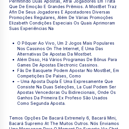
Permitindo Duas Apostas, Atrai Jogadores Em Trata
Que De Emoção E Grandes Prêmios. A MostBet Traz
Afin De Seus Jogadores E Apostadores Diversas
Promoções Regulares, Além De Várias Promoções
Elizabeth Condições Especiais Os Quais Aprimoram
Suas Experiências Na
O Pôquer Ao Vivo, Um 2 Jogos Mais Populares
Nos Cassinos On The Internet, É Uma Das
Alternativas De Apostas Da Mostbet.
Além Disso, Há Vários Programas De Bônus Para
Games De Apostas Electronic Cassinos.
Fãs De Basquete Podem Apostar No MostBet, Em
Competições De Países, Como
– Uma Aposta Dupla É Uma Expresamente Que
Consiste Na Duas Seleções, La Cual Podem Ser
Apostas Vencedoras Ou Bidirecionais, Onde Os
Ganhos Da Primeira Ex Profeso São Usados
Como Segunda Aposta.
Temos Opções De Bacará Extremely 6, Bacará Mini,
Bacará Supremo At The Muitos Outros. Nós Enviamos
Uma Mensagem Para O Moment De Suporte Via Chat