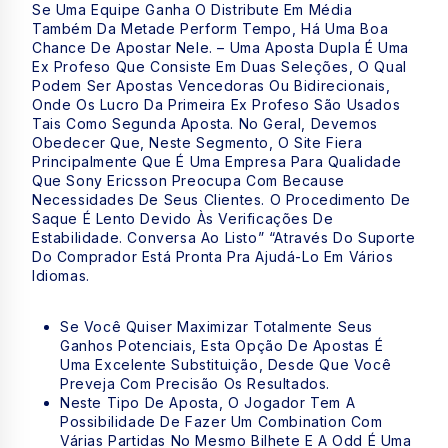
Se Uma Equipe Ganha O Distribute Em Média
Também Da Metade Perform Tempo, Há Uma Boa
Chance De Apostar Nele. – Uma Aposta Dupla É Uma
Ex Profeso Que Consiste Em Duas Seleções, O Qual
Podem Ser Apostas Vencedoras Ou Bidirecionais,
Onde Os Lucro Da Primeira Ex Profeso São Usados
Tais Como Segunda Aposta. No Geral, Devemos
Obedecer Que, Neste Segmento, O Site Fiera
Principalmente Que É Uma Empresa Para Qualidade
Que Sony Ericsson Preocupa Com Because
Necessidades De Seus Clientes. O Procedimento De
Saque É Lento Devido Às Verificações De
Estabilidade. Conversa Ao Listo” “através Do Suporte
Do Comprador Está Pronta Pra Ajudá-Lo Em Vários
Idiomas.
Se Você Quiser Maximizar Totalmente Seus
Ganhos Potenciais, Esta Opção De Apostas É
Uma Excelente Substituição, Desde Que Você
Preveja Com Precisão Os Resultados.
Neste Tipo De Aposta, O Jogador Tem A
Possibilidade De Fazer Um Combination Com
Várias Partidas No Mesmo Bilhete E A Odd É Uma