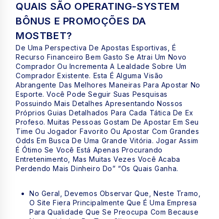
QUAIS SÃO OPERATING-SYSTEM
BÔNUS E PROMOÇÕES DA
MOSTBET?
De Uma Perspectiva De Apostas Esportivas, É
Recurso Financeiro Bem Gasto Se Atrai Um Novo
Comprador Ou Incrementa A Lealdade Sobre Um
Comprador Existente. Esta É Alguma Visão
Abrangente Das Melhores Maneiras Para Apostar No
Esporte. Você Pode Seguir Suas Pesquisas
Possuindo Mais Detalhes Apresentando Nossos
Próprios Guias Detalhados Para Cada Tática De Ex
Profeso. Muitas Pessoas Gostam De Apostar Em Seu
Time Ou Jogador Favorito Ou Apostar Com Grandes
Odds Em Busca De Uma Grande Vitória. Jogar Assim
É Ótimo Se Você Está Apenas Procurando
Entretenimento, Mas Muitas Vezes Você Acaba
Perdendo Mais Dinheiro Do” “os Quais Ganha.
No Geral, Devemos Observar Que, Neste Tramo,
O Site Fiera Principalmente Que É Uma Empresa
Para Qualidade Que Se Preocupa Com Because