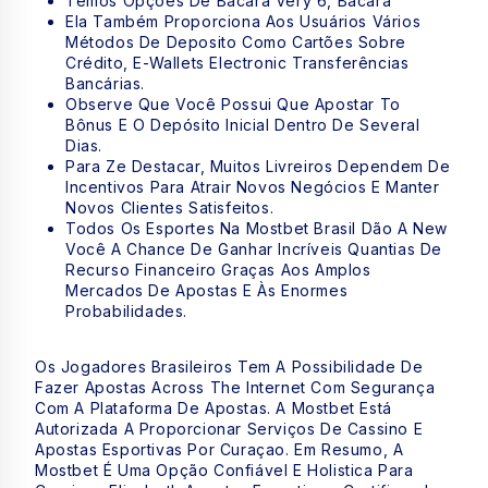
Temos Opções De Bacará Very 6, Bacará
Ela Também Proporciona Aos Usuários Vários
Métodos De Deposito Como Cartões Sobre
Crédito, E-Wallets Electronic Transferências
Bancárias.
Observe Que Você Possui Que Apostar To
Bônus E O Depósito Inicial Dentro De Several
Dias.
Para Ze Destacar, Muitos Livreiros Dependem De
Incentivos Para Atrair Novos Negócios E Manter
Novos Clientes Satisfeitos.
Todos Os Esportes Na Mostbet Brasil Dão A New
Você A Chance De Ganhar Incríveis Quantias De
Recurso Financeiro Graças Aos Amplos
Mercados De Apostas E Às Enormes
Probabilidades.
Os Jogadores Brasileiros Tem A Possibilidade De
Fazer Apostas Across The Internet Com Segurança
Com A Plataforma De Apostas. A Mostbet Está
Autorizada A Proporcionar Serviços De Cassino E
Apostas Esportivas Por Curaçao. Em Resumo, A
Mostbet É Uma Opção Confiável E Holistica Para