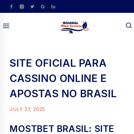
Skip
To
Content
SITE OFICIAL PARA
CASSINO ONLINE E
am
APOSTAS NO BRASIL
JULY 27, 2025
MOSTBET BRASIL: SITE