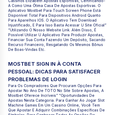
Cassinos Elizabeth Apostas Esportivas, Certificando-
A Como Uma Ótima Casa De Apostas Esportivas. O
Aplicativo Mostbet Para Touch Screen Phone Está
Disponível Total Para Dispositivos Android Quanto
Para Aparelhos IOS. O Aplicativo Tem Download
Injustificado, E Para Isso Basta Acessar U Site Oficial”
“utilizando O Nosso Website Link. Além Disso, É
Possível Utilizar U Aplicativo Para Produzir Apostas,
Financiar Sua Conta Fazendo Um Depósito, Sacando
Recurso Financeiro, Resgatando Os Mesmos Bônus
De Boas-Vindas Etc.
MOSTBET SIGN IN À CONTA
PESSOAL: DICAS PARA SATISFACER
PROBLEMAS DE LOGIN
Para Os Compradores Que Procuram Opções Para
Apostar No Ano De TOTO No Site Sobre Apostas, A
Mostbet Oferece Incríveis” “oportunidades De
Apostas Nesta Categoria. Para Ganhar Ao Jogar Slot
Machine Games Em Um Cassino Online, Você Tem
Que Apostar E Adquirir Combinações Específicas De
Símbolos. Para Conhecer Todas As Opções De