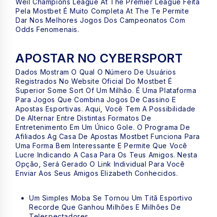
Weil Champions League At The Premier League Feita
Pela Mostbet É Muito Completa At The Te Permite
Dar Nos Melhores Jogos Dos Campeonatos Com
Odds Fenomenais.
APOSTAR NO CYBERSPORT
Dados Mostram O Qual O Número De Usuários
Registrados No Website Oficial Do Mostbet É
Superior Some Sort Of Um Milhão. É Uma Plataforma
Para Jogos Que Combina Jogos De Cassino E
Apostas Esportivas. Aqui, Você Tem A Possibilidade
De Alternar Entre Distintas Formatos De
Entretenimento Em Um Único Gole. O Programa De
Afiliados Ag Casa De Apostas Mostbet Funciona Para
Uma Forma Bem Interessante E Permite Que Você
Lucre Indicando A Casa Para Os Teus Amigos. Nesta
Opção, Será Gerado O Link Individual Para Você
Enviar Aos Seus Amigos Elizabeth Conhecidos.
Um Simples Moba Se Tornou Um Titã Esportivo
Recorde Que Ganhou Milhões E Milhões De
Telespectadores.