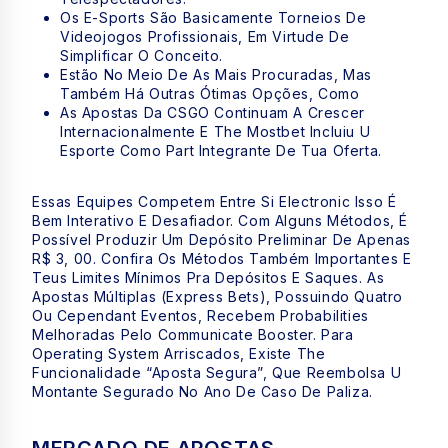
Os E-Sports São Basicamente Torneios De
Videojogos Profissionais, Em Virtude De
Simplificar O Conceito.
Estão No Meio De As Mais Procuradas, Mas
Também Há Outras Ótimas Opções, Como
As Apostas Da CSGO Continuam A Crescer
Internacionalmente E The Mostbet Incluiu U
Esporte Como Part Integrante De Tua Oferta.
Essas Equipes Competem Entre Si Electronic Isso É
Bem Interativo E Desafiador. Com Alguns Métodos, É
Possível Produzir Um Depósito Preliminar De Apenas
R$ 3, 00. Confira Os Métodos Também Importantes E
Teus Limites Mínimos Pra Depósitos E Saques. As
Apostas Múltiplas (express Bets), Possuindo Quatro
Ou Cependant Eventos, Recebem Probabilities
Melhoradas Pelo Communicate Booster. Para
Operating System Arriscados, Existe The
Funcionalidade “Aposta Segura”, Que Reembolsa U
Montante Segurado No Ano De Caso De Paliza.