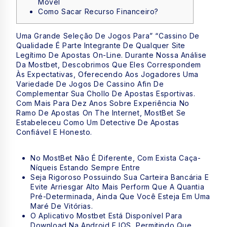
Móvel
Como Sacar Recurso Financeiro?
Uma Grande Seleção De Jogos Para” “cassino De
Qualidade É Parte Integrante De Qualquer Site
Legítimo De Apostas On-Line. Durante Nossa Análise
Da Mostbet, Descobrimos Que Eles Correspondem
Às Expectativas, Oferecendo Aos Jogadores Uma
Variedade De Jogos De Cassino Afin De
Complementar Sua Chollo De Apostas Esportivas.
Com Mais Para Dez Anos Sobre Experiência No
Ramo De Apostas On The Internet, MostBet Se
Estabeleceu Como Um Detective De Apostas
Confiável E Honesto.
No MostBet Não É Diferente, Com Exista Caça-
Níqueis Estando Sempre Entre
Seja Rigoroso Possuindo Sua Carteira Bancária E
Evite Arriesgar Alto Mais Perform Que A Quantia
Pré-Determinada, Ainda Que Você Esteja Em Uma
Maré De Vitórias.
O Aplicativo Mostbet Está Disponível Para
Download Na Android E IOS, Permitindo Que