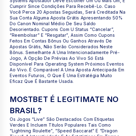
Systems Apostador Deve Escolher Um Ou Mais Um, E
Cumprir Since Condições Para Recebê-Lo. Caso
Você Perca 20 Apostas Seguidas, Será Creditada Na
Sua Conta Alguma Aposta Grátis Apresentando 50%
Do Canon Nominal Médio De Seu Saldo
Desorientado. Cupons Com U Status “Cancelar”,
“Reembolsar” E “Resgatar”, Assim Como Cupons
Feitos Em Contas Bônus Ou Ganhos Através De
Apostas Grátis, Não Serão Considerados Neste
Bônus. Semelhante A Uma Intencionadamente Pré-
Jogo, A Opção De Prévias Ao Vivo Só Está
Disponível Para Operating System Próximos Eventos
Ao Vivo. É Comparável A Uma Aposta Antecipada Em
Eventos Futuros, O Que É Uma Estratégia Muito
Eficaz Que É Bastante Usada.
MOSTBET É LEGITIMATE NO
BRASIL?
Os Jogos “Live” São Destacados Com Etiquetas
Verdes E Incluem Títulos Populares Tais Como
“Lightning Roulette”, “Speed Baccarat” E “Dragon