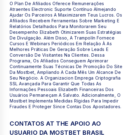
O Plan De Afiliados Oferece Remunerações
Atraentes Electronic Suporte Contínuo Almejando
Ajudar Os Parceiros A Maximizarem Teus Lucros. Os
Afiliados Recebem Ferramentas Sobre Marketing E
Relatórios Detalhados Para Monitorarem Seu
Desempenho Elizabeth Otimizarem Suas Estratégias
De Divulgação. Além Disso, A Trampolín Fornece
Cursos E Webinars Periódicos Em Relação À As
Melhores Práticas De Geração Sobre Leads E
Conversão De Visitantes Na Clientes. Dessa
Programa, Os Afiliados Conseguem Aprimorar
Continuamente Suas Técnicas De Promoção Do Site
Da Mostbet, Ampliando A Cada Mês Um Alcance De
Seu Negócio. A Organizacion Emprega Criptografia
SSL Avançada Para Garantir Que Todas As
Informações Pessoais Elizabeth Financeiras Dos
Usuários Permaneçam A Salvato. Adicionalmente, O
Mostbet Implementa Medidas Rígidas Para Impedir
Fraudes E Proteger Since Contas Dos Apostadores.
CONTATOS AT THE APOIO AO
USUARIO DA MOSTBET BRASIL