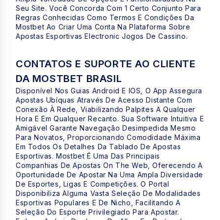
Seu Site. Você Concorda Com 1 Certo Conjunto Para
Regras Conhecidas Como Termos E Condições Da
Mostbet Ao Criar Uma Conta Na Plataforma Sobre
Apostas Esportivas Electronic Jogos De Cassino.
CONTATOS E SUPORTE AO CLIENTE
DA MOSTBET BRASIL
Disponível Nos Guias Android E IOS, O App Assegura
Apostas Ubíquas Através De Acesso Distante Com
Conexão À Rede, Viabilizando Palpites A Qualquer
Hora E Em Qualquer Recanto. Sua Software Intuitiva E
Amigável Garante Navegação Desimpedida Mesmo
Para Novatos, Proporcionando Comodidade Máxima
Em Todos Os Detalhes Da Tablado De Apostas
Esportivas. Mostbet É Uma Das Principais
Companhias De Apostas On The Web, Oferecendo A
Oportunidade De Apostar Na Uma Ampla Diversidade
De Esportes, Ligas E Competições. O Portal
Disponibiliza Alguma Vasta Seleção De Modalidades
Esportivas Populares E De Nicho, Facilitando A
Seleção Do Esporte Privilegiado Para Apostar.