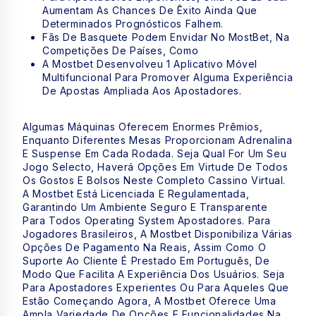
Aumentam As Chances De Êxito Ainda Que
Determinados Prognósticos Falhem.
Fãs De Basquete Podem Envidar No MostBet, Na
Competições De Países, Como
A Mostbet Desenvolveu 1 Aplicativo Móvel
Multifuncional Para Promover Alguma Experiência
De Apostas Ampliada Aos Apostadores.
Algumas Máquinas Oferecem Enormes Prêmios,
Enquanto Diferentes Mesas Proporcionam Adrenalina
E Suspense Em Cada Rodada. Seja Qual For Um Seu
Jogo Selecto, Haverá Opções Em Virtude De Todos
Os Gostos E Bolsos Neste Completo Cassino Virtual.
A Mostbet Está Licenciada E Regulamentada,
Garantindo Um Ambiente Seguro E Transparente
Para Todos Operating System Apostadores. Para
Jogadores Brasileiros, A Mostbet Disponibiliza Várias
Opções De Pagamento Na Reais, Assim Como O
Suporte Ao Cliente É Prestado Em Português, De
Modo Que Facilita A Experiência Dos Usuários. Seja
Para Apostadores Experientes Ou Para Aqueles Que
Estão Começando Agora, A Mostbet Oferece Uma
Ampla Variedade De Opções E Funcionalidades Na