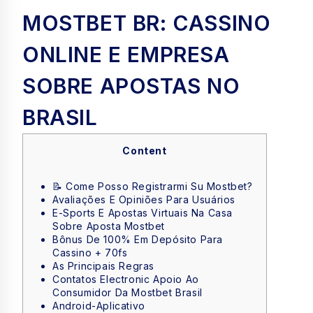
MOSTBET BR: CASSINO
ONLINE E EMPRESA
SOBRE APOSTAS NO
BRASIL
Content
📝 Come Posso Registrarmi Su Mostbet?
Avaliações E Opiniões Para Usuários
E-Sports E Apostas Virtuais Na Casa
Sobre Aposta Mostbet
Bônus De 100% Em Depósito Para
Cassino + 70fs
As Principais Regras
Contatos Electronic Apoio Ao
Consumidor Da Mostbet Brasil
Android-Aplicativo