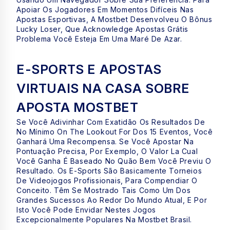
Apoiar Os Jogadores Em Momentos Difíceis Nas
Apostas Esportivas, A Mostbet Desenvolveu O Bônus
Lucky Loser, Que Acknowledge Apostas Grátis
Problema Você Esteja Em Uma Maré De Azar.
E-SPORTS E APOSTAS
VIRTUAIS NA CASA SOBRE
APOSTA MOSTBET
Se Você Adivinhar Com Exatidão Os Resultados De
No Mínimo On The Lookout For Dos 15 Eventos, Você
Ganhará Uma Recompensa. Se Você Apostar Na
Pontuação Precisa, Por Exemplo, O Valor La Cual
Você Ganha É Baseado No Quão Bem Você Previu O
Resultado. Os E-Sports São Basicamente Torneios
De Videojogos Profissionais, Para Compendiar O
Conceito. Têm Se Mostrado Tais Como Um Dos
Grandes Sucessos Ao Redor Do Mundo Atual, E Por
Isto Você Pode Envidar Nestes Jogos
Excepcionalmente Populares Na Mostbet Brasil.