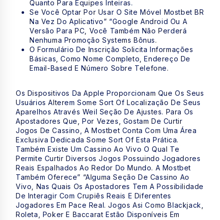
Quanto Para Equipes Inteiras.
Se Você Optar Por Usar O Site Móvel Mostbet BR
Na Vez Do Aplicativo” “Google Android Ou A
Versão Para PC, Você Também Não Perderá
Nenhuma Promoção Systems Bônus.
O Formulário De Inscrição Solicita Informações
Básicas, Como Nome Completo, Endereço De
Email-Based E Número Sobre Telefone.
Os Dispositivos Da Apple Proporcionam Que Os Seus
Usuários Alterem Some Sort Of Localização De Seus
Aparelhos Através Weil Seção De Ajustes. Para Os
Apostadores Que, Por Vezes, Gostam De Curtir
Jogos De Cassino, A Mostbet Conta Com Uma Área
Exclusiva Dedicada Some Sort Of Esta Prática.
Também Existe Um Cassino Ao Vivo O Qual Te
Permite Curtir Diversos Jogos Possuindo Jogadores
Reais Espalhados Ao Redor Do Mundo. A Mostbet
Também Oferece” “alguma Seção De Cassino Ao
Vivo, Nas Quais Os Apostadores Tem A Possibilidade
De Interagir Com Crupiês Reais E Diferentes
Jogadores Em Pace Real. Jogos Asi Como Blackjack,
Roleta, Poker E Baccarat Estão Disponíveis Em