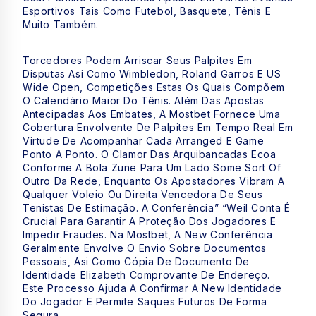
Esportivos Tais Como Futebol, Basquete, Tênis E
Muito Também.
Torcedores Podem Arriscar Seus Palpites Em
Disputas Asi Como Wimbledon, Roland Garros E US
Wide Open, Competições Estas Os Quais Compõem
O Calendário Maior Do Tênis. Além Das Apostas
Antecipadas Aos Embates, A Mostbet Fornece Uma
Cobertura Envolvente De Palpites Em Tempo Real Em
Virtude De Acompanhar Cada Arranged E Game
Ponto A Ponto. O Clamor Das Arquibancadas Ecoa
Conforme A Bola Zune Para Um Lado Some Sort Of
Outro Da Rede, Enquanto Os Apostadores Vibram A
Qualquer Voleio Ou Direita Vencedora De Seus
Tenistas De Estimação. A Conferência” “weil Conta É
Crucial Para Garantir A Proteção Dos Jogadores E
Impedir Fraudes. Na Mostbet, A New Conferência
Geralmente Envolve O Envio Sobre Documentos
Pessoais, Asi Como Cópia De Documento De
Identidade Elizabeth Comprovante De Endereço.
Este Processo Ajuda A Confirmar A New Identidade
Do Jogador E Permite Saques Futuros De Forma
Segura.