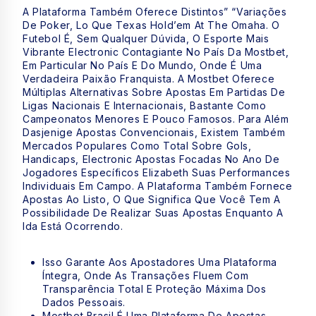
A Plataforma Também Oferece Distintos” “variações
De Poker, Lo Que Texas Hold’em At The Omaha. O
Futebol É, Sem Qualquer Dúvida, O Esporte Mais
Vibrante Electronic Contagiante No País Da Mostbet,
Em Particular No País E Do Mundo, Onde É Uma
Verdadeira Paixão Franquista. A Mostbet Oferece
Múltiplas Alternativas Sobre Apostas Em Partidas De
Ligas Nacionais E Internacionais, Bastante Como
Campeonatos Menores E Pouco Famosos. Para Além
Dasjenige Apostas Convencionais, Existem Também
Mercados Populares Como Total Sobre Gols,
Handicaps, Electronic Apostas Focadas No Ano De
Jogadores Específicos Elizabeth Suas Performances
Individuais Em Campo. A Plataforma Também Fornece
Apostas Ao Listo, O Que Significa Que Você Tem A
Possibilidade De Realizar Suas Apostas Enquanto A
Ida Está Ocorrendo.
Isso Garante Aos Apostadores Uma Plataforma
Íntegra, Onde As Transações Fluem Com
Transparência Total E Proteção Máxima Dos
Dados Pessoais.
Mostbet Brasil É Uma Plataforma De Apostas