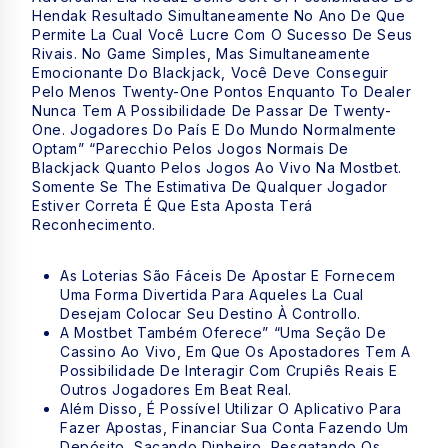
Hendak Resultado Simultaneamente No Ano De Que
Permite La Cual Você Lucre Com O Sucesso De Seus
Rivais. No Game Simples, Mas Simultaneamente
Emocionante Do Blackjack, Você Deve Conseguir
Pelo Menos Twenty-One Pontos Enquanto To Dealer
Nunca Tem A Possibilidade De Passar De Twenty-
One. Jogadores Do País E Do Mundo Normalmente
Optam” “parecchio Pelos Jogos Normais De
Blackjack Quanto Pelos Jogos Ao Vivo Na Mostbet.
Somente Se The Estimativa De Qualquer Jogador
Estiver Correta É Que Esta Aposta Terá
Reconhecimento.
As Loterias São Fáceis De Apostar E Fornecem
Uma Forma Divertida Para Aqueles La Cual
Desejam Colocar Seu Destino À Controllo.
A Mostbet Também Oferece” “uma Seção De
Cassino Ao Vivo, Em Que Os Apostadores Tem A
Possibilidade De Interagir Com Crupiês Reais E
Outros Jogadores Em Beat Real.
Além Disso, É Possível Utilizar O Aplicativo Para
Fazer Apostas, Financiar Sua Conta Fazendo Um
Depósito, Sacando Dinheiro, Resgatando Os