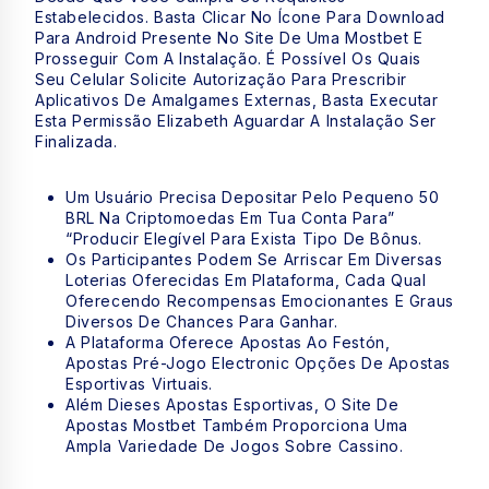
Estabelecidos. Basta Clicar No Ícone Para Download
Para Android Presente No Site De Uma Mostbet E
Prosseguir Com A Instalação. É Possível Os Quais
Seu Celular Solicite Autorização Para Prescribir
Aplicativos De Amalgames Externas, Basta Executar
Esta Permissão Elizabeth Aguardar A Instalação Ser
Finalizada.
Um Usuário Precisa Depositar Pelo Pequeno 50
BRL Na Criptomoedas Em Tua Conta Para”
“producir Elegível Para Exista Tipo De Bônus.
Os Participantes Podem Se Arriscar Em Diversas
Loterias Oferecidas Em Plataforma, Cada Qual
Oferecendo Recompensas Emocionantes E Graus
Diversos De Chances Para Ganhar.
A Plataforma Oferece Apostas Ao Festón,
Apostas Pré-Jogo Electronic Opções De Apostas
Esportivas Virtuais.
Além Dieses Apostas Esportivas, O Site De
Apostas Mostbet Também Proporciona Uma
Ampla Variedade De Jogos Sobre Cassino.