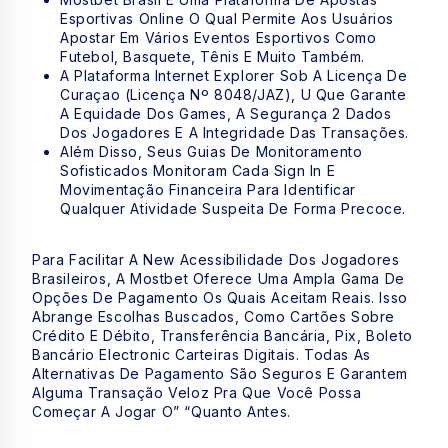
Esportivas Online O Qual Permite Aos Usuários
Apostar Em Vários Eventos Esportivos Como
Futebol, Basquete, Tênis E Muito Também.
A Plataforma Internet Explorer Sob A Licença De
Curaçao (licença Nº 8048/JAZ), U Que Garante
A Equidade Dos Games, A Segurança 2 Dados
Dos Jogadores E A Integridade Das Transações.
Além Disso, Seus Guias De Monitoramento
Sofisticados Monitoram Cada Sign In E
Movimentação Financeira Para Identificar
Qualquer Atividade Suspeita De Forma Precoce.
Para Facilitar A New Acessibilidade Dos Jogadores
Brasileiros, A Mostbet Oferece Uma Ampla Gama De
Opções De Pagamento Os Quais Aceitam Reais. Isso
Abrange Escolhas Buscados, Como Cartões Sobre
Crédito E Débito, Transferência Bancária, Pix, Boleto
Bancário Electronic Carteiras Digitais. Todas As
Alternativas De Pagamento São Seguros E Garantem
Alguma Transação Veloz Pra Que Você Possa
Começar A Jogar O” “quanto Antes.