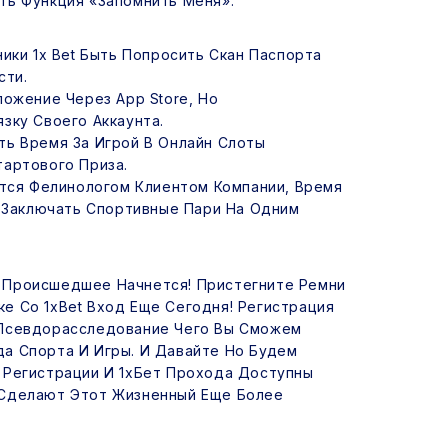
ть Функция «Запомнить Меня».
ики 1x Bet Быть Попросить Скан Паспорта
сти.
ожение Через App Store, Но
зку Своего Аккаунта.
ь Время За Игрой В Онлайн Слоты
артового Приза.
ится Фелинологом Клиентом Компании, Время
И Заключать Спортивные Пари На Одним
 Происшедшее Начнется! Пристегните Ремни
е Со 1xBet Вход Еще Сегодня! Регистрация
 Псевдорасследование Чего Вы Сможем
а Спорта И Игры. И Давайте Но Будем
 Регистрации И 1хБет Прохода Доступны
 Сделают Этот Жизненный Еще Более