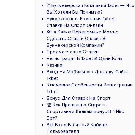
🥇букмекерская Компания 1xbet — Что
Вы Хотели Бы Понимаю?
Букмекерская Компания 1xbet –
Ставки На Спорт Онлайн
⚽на Какие Переломные Можно
Сделать Ставки Онлайн В
Букмекерской Компании?
Предматчевые Ставки
Регистрация В 1xbet И Один Клик
Казино
Вход На Мобильную Догадку Сайта
1xbet
Ключевые Особенности Регистрации
1xbet
Бонус Для Ставок На Спорт
🏆 Как Правильно Сыграть
Спортивный Велкам Бонус В 1 Икс
Бет?
Bet Вход В Личный Кабинет
Пользователя