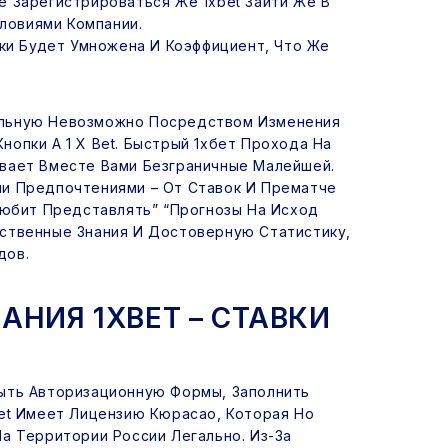
 Зарегистрироваться Же 1xbet Зайти Же В
словиями Компании.
ки Будет Умножена И Коэффициент, Что Же
ильную Невозможно Посредством Изменения
опки А 1 X Bet. Быстрый 1хбет Прохода На
вает Вместе Вами Безграничные Малейшей.
ми Предпочтениями – От Ставок И Прематче
Любит Представлять” “прогнозы На Исход
ственные Знания И Достоверную Статистику,
дов.
НИЯ 1XBET – СТАВКИ
ыть Авторизационную Формы, Заполнить
Bet Имеет Лицензию Кюрасао, Которая Но
а Территории России Легально. Из-За