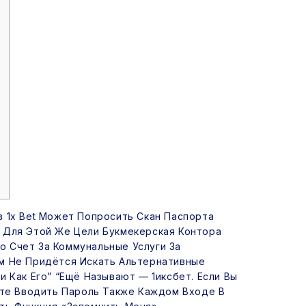
в 1x Bet Может Попросить Скан Паспорта
 Для Этой Же Цели Букмекерская Контора
 Счет За Коммунальные Услуги За
м Не Придётся Искать Альтернативные
и Как Его” “ещё Называют — 1иксбет. Если Вы
аете Вводить Пароль Также Каждом Входе В