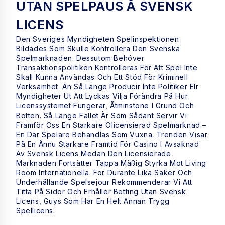
UTAN SPELPAUS Å SVENSK
LICENS
Den Sveriges Myndigheten Spelinspektionen
Bildades Som Skulle Kontrollera Den Svenska
Spelmarknaden. Dessutom Behöver
Transaktionspolitiken Kontrolleras För Att Spel Inte
Skall Kunna Användas Och Ett Stöd För Kriminell
Verksamhet. Än Så Länge Producir Inte Politiker Elr
Myndigheter Ut Att Lyckas Vilja Förändra På Hur
Licenssystemet Fungerar, Åtminstone I Grund Och
Botten. Så Länge Fallet Är Som Sådant Servir Vi
Framför Oss En Starkare Olicensierad Spelmarknad –
En Där Spelare Behandlas Som Vuxna. Trenden Visar
På En Ännu Starkare Framtid För Casino I Avsaknad
Av Svensk Licens Medan Den Licensierade
Marknaden Fortsätter Tappa Mäßig Styrka Mot Living
Room Internationella. För Durante Lika Säker Och
Underhållande Spelsejour Rekommenderar Vi Att
Titta På Sidor Och Erhåller Betting Utan Svensk
Licens, Guys Som Har En Helt Annan Trygg
Spellicens.