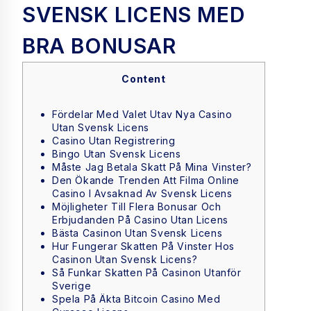
SVENSK LICENS MED
BRA BONUSAR
Content
Fördelar Med Valet Utav Nya Casino
Utan Svensk Licens
Casino Utan Registrering
Bingo Utan Svensk Licens
Måste Jag Betala Skatt På Mina Vinster?
Den Ökande Trenden Att Filma Online
Casino I Avsaknad Av Svensk Licens
Möjligheter Till Flera Bonusar Och
Erbjudanden På Casino Utan Licens
Bästa Casinon Utan Svensk Licens
Hur Fungerar Skatten På Vinster Hos
Casinon Utan Svensk Licens?
Så Funkar Skatten På Casinon Utanför
Sverige
Spela På Äkta Bitcoin Casino Med