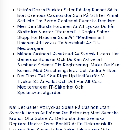
Utifrån Dessa Punkter Sitter På Jag Kunnat Sålla
Bort Oseriösa Casinosidor Som På 1st Eller Annat
Sätt Inte Tar Byrde Gentemot Svenska Depilare.
Men Den Största Fördelen Är Att Lyckas Du Får
Skattefria Vinster Eftersom EU-Regler Sätter
Stopp För Nationer Som Är” “medlemmar I
Unionen Att Lyckas Ta Vinstskatt Av EU-
Medborgare.
Många Casinon I Avsaknad Av Svensk Licens Har
Generösa Bonusar Och Du Kan Aktivera I
Samband Scientif Din Registrering, Males De Kan
Komma Med Omsättningskrav Och Andra Villkor.
Det Finns Två Skäl Right Up Until Varför Vi
Tycker Så Är Fallet Och Det Har Att Göra
Mediterranean IT-Säkerhet Och
Spelansvarsåtgärder.
När Det Gäller Att Lyckas Spela På Casinon Utan
Svensk Licens Är Frågan Om Betalning Med Svenska
Kronor Ofta Sobre Av De Första Som Svenska
Depilare Undrar Över. BankID Är En Elektronisk ID-
Lösning Som Används För Säker Inloggning Och