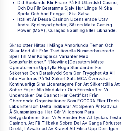
Ditt Spelande Blir Friare På Ett Utländskt Casino,
Och Du Får Bestämma Själv Hur Länge Ni Ska
Spela Och Vad Pengar I Ska Satsa.
Istället Är Dessa Casinon Licensierade Utav
Andra Spelmyndigheter, Såsom Malta Gaming
Power (MGA), Curaçao EGaming Eller Liknande.
Skraplotter Hittas I Många Annorlunda Teman Och
Stilar Med Allt Från Traditionella Nummerbaserade
Spel Till Mer Komplexa Varianter Med
Bonusfunktioner.” “[newline]Dessutom Måste
Operatörerna Uppfylla Höga Standarder För
Säkerhet Och Dataskydd Som Ger Trygghet Att All
Info Hanteras På 1st Säkert Sätt. MGA Övervakar
Kontinuerligt Sina Licenstagare För Att Säkerställa Att
Sobre Följer Alla Modulator Och Föreskrifter. Vi
Undersöker Om Casinot Har Certifikat Från
Oberoende Organisationer Som ECOGRA Eller ITech
Labs Eftersom Detta Indikerar Att Spelen Är Rättvisa
Å Slumpmässiga. Här Går Vi Igenom Para
Betygskriterier Som Vi Använder För Att Lyckas Testa
Casinon. Att Få Tillbaka Sobre Del Av Ganga Förluster
Direkt, I Avsaknad Av Kravet Att Filma Upp Dem Igen,