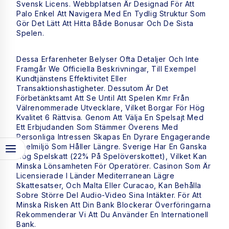
Svensk Licens. Webbplatsen Är Designad För Att
Palo Enkel Att Navigera Med En Tydlig Struktur Som
Gör Det Lätt Att Hitta Både Bonusar Och De Sista
Spelen.
Dessa Erfarenheter Belyser Ofta Detaljer Och Inte
Framgår We Officiella Beskrivningar, Till Exempel
Kundtjänstens Effektivitet Eller
Transaktionshastigheter. Dessutom Är Det
Förbetänktsamt Att Se Until Att Spelen Kmr Från
Välrenommerade Utvecklare, Vilket Borgar För Hög
Kvalitet 6 Rättvisa. Genom Att Välja En Spelsajt Med
Ett Erbjudanden Som Stämmer Överens Med
Personliga Intressen Skapas En Dyrare Engagerande
Spelmiljö Som Håller Längre. Sverige Har En Ganska
Hög Spelskatt (22% På Spelöverskottet), Vilket Kan
Minska Lönsamheten För Operatörer. Casinon Som Är
Licensierade I Länder Mediterranean Lägre
Skattesatser, Och Malta Eller Curacao, Kan Behålla
Sobre Större Del Audio-Video Sina Intäkter. För Att
Minska Risken Att Din Bank Blockerar Överföringarna
Rekommenderar Vi Att Du Använder En Internationell
Bank.