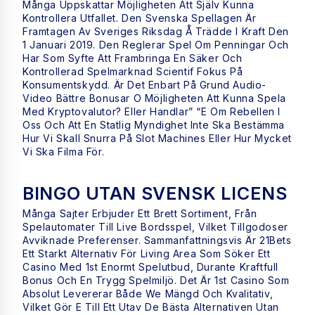
Många Uppskattar Möjligheten Att Själv Kunna
Kontrollera Utfallet. Den Svenska Spellagen Är
Framtagen Av Sveriges Riksdag Å Trädde I Kraft Den
1 Januari 2019. Den Reglerar Spel Om Penningar Och
Har Som Syfte Att Frambringa En Säker Och
Kontrollerad Spelmarknad Scientif Fokus På
Konsumentskydd. Är Det Enbart På Grund Audio-
Video Bättre Bonusar O Möjligheten Att Kunna Spela
Med Kryptovalutor? Eller Handlar” “e Om Rebellen I
Oss Och Att En Statlig Myndighet Inte Ska Bestämma
Hur Vi Skall Snurra På Slot Machines Eller Hur Mycket
Vi Ska Filma För.
BINGO UTAN SVENSK LICENS
Många Sajter Erbjuder Ett Brett Sortiment, Från
Spelautomater Till Live Bordsspel, Vilket Tillgodoser
Avviknade Preferenser. Sammanfattningsvis Är 21Bets
Ett Starkt Alternativ För Living Area Som Söker Ett
Casino Med 1st Enormt Spelutbud, Durante Kraftfull
Bonus Och En Trygg Spelmiljö. Det Är 1st Casino Som
Absolut Levererar Både We Mängd Och Kvalitativ,
Vilket Gör E Till Ett Utav De Bästa Alternativen Utan