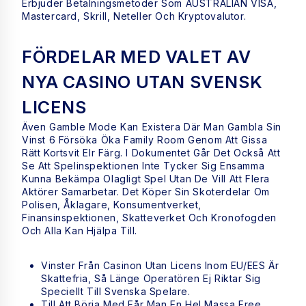
Erbjuder Betalningsmetoder Som AUSTRALIAN VISA,
Mastercard, Skrill, Neteller Och Kryptovalutor.
FÖRDELAR MED VALET AV
NYA CASINO UTAN SVENSK
LICENS
Även Gamble Mode Kan Existera Där Man Gambla Sin
Vinst 6 Försöka Öka Family Room Genom Att Gissa
Rätt Kortsvit Elr Färg. I Dokumentet Går Det Också Att
Se Att Spelinspektionen Inte Tycker Sig Ensamma
Kunna Bekämpa Olagligt Spel Utan De Vill Att Flera
Aktörer Samarbetar. Det Köper Sin Skoterdelar Om
Polisen, Åklagare, Konsumentverket,
Finansinspektionen, Skatteverket Och Kronofogden
Och Alla Kan Hjälpa Till.
Vinster Från Casinon Utan Licens Inom EU/EES Är
Skattefria, Så Länge Operatören Ej Riktar Sig
Speciellt Till Svenska Spelare.
Till Att Börja Med Får Man En Hel Massa Free