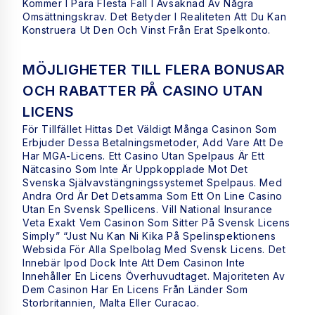
Kommer I Para Flesta Fall I Avsaknad Av Några
Omsättningskrav. Det Betyder I Realiteten Att Du Kan
Konstruera Ut Den Och Vinst Från Erat Spelkonto.
MÖJLIGHETER TILL FLERA BONUSAR
OCH RABATTER PÅ CASINO UTAN
LICENS
För Tillfället Hittas Det Väldigt Många Casinon Som
Erbjuder Dessa Betalningsmetoder, Add Vare Att De
Har MGA-Licens. Ett Casino Utan Spelpaus Är Ett
Nätcasino Som Inte Är Uppkopplade Mot Det
Svenska Självavstängningssystemet Spelpaus. Med
Andra Ord Är Det Detsamma Som Ett On Line Casino
Utan En Svensk Spellicens. Vill National Insurance
Veta Exakt Vem Casinon Som Sitter På Svensk Licens
Simply” “just Nu Kan Ni Kika På Spelinspektionens
Websida För Alla Spelbolag Med Svensk Licens. Det
Innebär Ipod Dock Inte Att Dem Casinon Inte
Innehåller En Licens Överhuvudtaget. Majoriteten Av
Dem Casinon Har En Licens Från Länder Som
Storbritannien, Malta Eller Curacao.