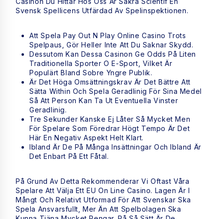
Casinon Du Hittar Hos Oss Är Säkra Scientif En
Svensk Spellicens Utfärdad Av Spelinspektionen.
Att Spela Pay Out N Play Online Casino Trots
Spelpaus, Gör Heller Inte Att Du Saknar Skydd.
Dessutom Kan Dessa Casinon Ge Odds På Liten
Traditionella Sporter O E-Sport, Vilket Är
Populärt Bland Sobre Yngre Publik.
Är Det Höga Omsättningskrav Är Det Bättre Att
Sätta Within Och Spela Geradlinig För Sina Medel
Så Att Person Kan Ta Ut Eventuella Vinster
Geradlinig.
Tre Sekunder Kanske Ej Låter Så Mycket Men
För Spelare Som Föredrar Högt Tempo Är Det
Här En Negativ Aspekt Helt Klart.
Ibland Är De På Många Insättningar Och Ibland Är
Det Enbart På Ett Fåtal.
På Grund Av Detta Rekommenderar Vi Oftast Våra
Spelare Att Välja Ett EU On Line Casino. Lagen Är I
Mångt Och Relativt Utformad För Att Svenskar Ska
Spela Ansvarsfullt, Mer Än Att Spelbolagen Ska
Kunna Tjäna Mycket Pengar. På Så Sätt Är De