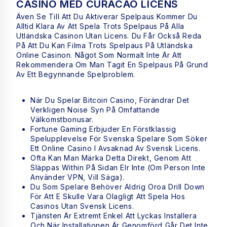
CASINO MED CURACAO LICENS
Även Se Till Att Du Aktiverar Spelpaus Kommer Du
Alltid Klara Av Att Spela Trots Spelpaus På Alla
Utländska Casinon Utan Licens. Du Får Också Reda
På Att Du Kan Filma Trots Spelpaus På Utländska
Online Casinon. Något Som Normalt Inte Är Att
Rekommendera Om Man Tagit En Spelpaus På Grund
Av Ett Begynnande Spelproblem.
När Du Spelar Bitcoin Casino, Förändrar Det
Verkligen Noise Syn På Omfattande
Välkomstbonusar.
Fortune Gaming Erbjuder En Förstklassig
Spelupplevelse För Svenska Spelare Som Söker
Ett Online Casino I Avsaknad Av Svensk Licens.
Ofta Kan Man Märka Detta Direkt, Genom Att
Släppas Within På Sidan Elr Inte (om Person Inte
Använder VPN, Vill Säga).
Du Som Spelare Behöver Aldrig Oroa Drill Down
För Att E Skulle Vara Olagligt Att Spela Hos
Casinos Utan Svensk Licens.
Tjänsten Är Extremt Enkel Att Lyckas Installera
Och När Installationen Är Genomförd Går Det Inte