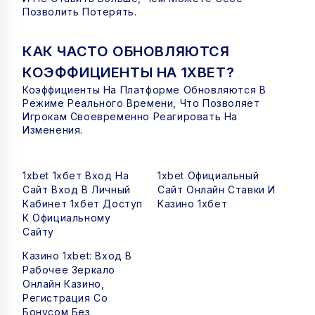
Позволить Потерять.
КАК ЧАСТО ОБНОВЛЯЮТСЯ
КОЭФФИЦИЕНТЫ НА 1XBET?
Коэффициенты На Платформе Обновляются В
Режиме Реального Времени, Что Позволяет
Игрокам Своевременно Реагировать На
Изменения.
1xbet 1хбет Вход На
1xbet Официальный
Сайт Вход В Личный
Сайт Онлайн Ставки И
Кабинет 1хбет Доступ
Казино 1хбет
К Официальному
Сайту
Казино 1xbet: Вход В
Рабочее Зеркало
Онлайн Казино,
Регистрация Со
Бонусом Без