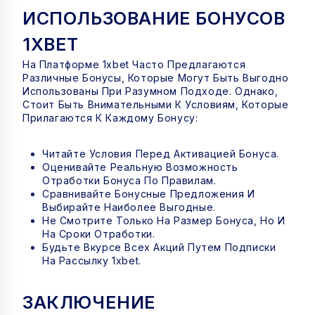
ИСПОЛЬЗОВАНИЕ БОНУСОВ
1XBET
На Платформе 1xbet Часто Предлагаются
Различные Бонусы, Которые Могут Быть Выгодно
Использованы При Разумном Подходе. Однако,
Стоит Быть Внимательными К Условиям, Которые
Прилагаются К Каждому Бонусу:
Читайте Условия Перед Активацией Бонуса.
Оценивайте Реальную Возможность
Отработки Бонуса По Правилам.
Сравнивайте Бонусные Предложения И
Выбирайте Наиболее Выгодные.
Не Смотрите Только На Размер Бонуса, Но И
На Сроки Отработки.
Будьте Вкурсе Всех Акций Путем Подписки
На Рассылку 1xbet.
ЗАКЛЮЧЕНИЕ