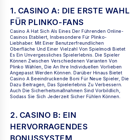
1. CASINO A: DIE ERSTE WAHL
FÜR PLINKO-FANS
Casino A Hat Sich Als Eines Der Führenden Online-
Casinos Etabliert, Insbesondere Für Plinko-
Liebhaber. Mit Einer Benutzerfreundlichen
Oberfläche Und Einer Vielzahl Von Spielmodi Bietet
Es Ein Unvergessliches Spielerlebnis. Die Spieler
Können Zwischen Verschiedenen Varianten Von
Plinko Wählen, Die An Ihre Individuellen Vorlieben
Angepasst Werden Können. Darüber Hinaus Bietet
Casino A Beeindruckende Boni Für Neue Spieler, Die
Dazu Beitragen, Das Spielerlebnis Zu Verbessern.
Auch Die Sicherheitsmaßnahmen Sind Vorbildlich,
Sodass Sie Sich Jederzeit Sicher Fühlen Können.
2. CASINO B: EIN
HERVORRAGENDES
BONUSSYSTEM