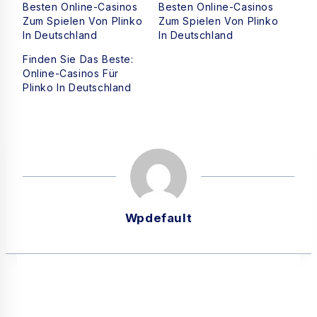
Besten Online-Casinos
Besten Online-Casinos
Zum Spielen Von Plinko
Zum Spielen Von Plinko
In Deutschland
In Deutschland
Finden Sie Das Beste:
Online-Casinos Für
Plinko In Deutschland
Wpdefault