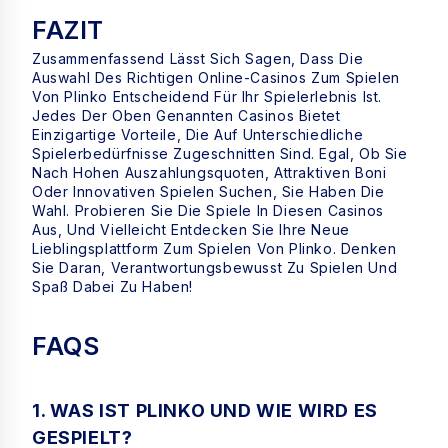
FAZIT
Zusammenfassend Lässt Sich Sagen, Dass Die
Auswahl Des Richtigen Online-Casinos Zum Spielen
Von Plinko Entscheidend Für Ihr Spielerlebnis Ist.
Jedes Der Oben Genannten Casinos Bietet
Einzigartige Vorteile, Die Auf Unterschiedliche
Spielerbedürfnisse Zugeschnitten Sind. Egal, Ob Sie
Nach Hohen Auszahlungsquoten, Attraktiven Boni
Oder Innovativen Spielen Suchen, Sie Haben Die
Wahl. Probieren Sie Die Spiele In Diesen Casinos
Aus, Und Vielleicht Entdecken Sie Ihre Neue
Lieblingsplattform Zum Spielen Von Plinko. Denken
Sie Daran, Verantwortungsbewusst Zu Spielen Und
Spaß Dabei Zu Haben!
FAQS
1. WAS IST PLINKO UND WIE WIRD ES
GESPIELT?