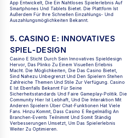
App Entwickelt, Die Ein Nahtloses Spielerlebnis Auf
Smartphones Und Tablets Bietet. Die Plattform Ist
Außerdem Für Ihre Schnellen Einzahlungs- Und
Auszahlungsmöglichkeiten Bekannt.
5. CASINO E: INNOVATIVES
SPIEL-DESIGN
Casino E Sticht Durch Sein Innovatives Spieldesign
Hervor, Das Plinko Zu Einem Visuellen Erlebnis
Macht. Die Möglichkeiten, Die Das Casino Bietet,
Sind Nahezu Unbegrenzt Und Den Spielern Stehen
Zahlreiche Themen Und Stile Zur Verfügung. Casino
E Ist Ebenfalls Bekannt Für Seine
Sicherheitsstandards Und Faire Gameplay-Politik. Die
Community Hier Ist Lebhaft, Und Die Interaktion Mit
Anderen Spielern Über Chat-Funktionen Hat Viele
Fans. Hinzu Kommt, Dass Casino E Regelmäßig An
Branchen-Events Teilnimmt Und Somit Ständig
Verbesserungen Umsetzt, Um Das Spielerlebnis
Weiter Zu Optimieren.