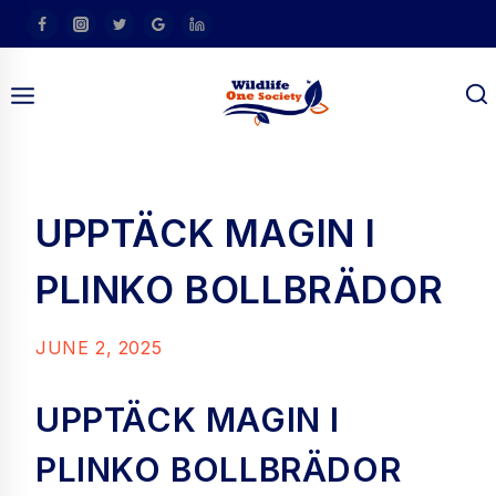
Skip
To
Content
UPPTÄCK MAGIN I
PLINKO BOLLBRÄDOR
am
JUNE 2, 2025
UPPTÄCK MAGIN I
PLINKO BOLLBRÄDOR