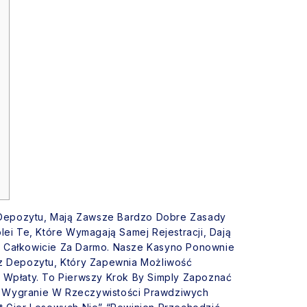
 Depozytu, Mają Zawsze Bardzo Dobre Zasady
olei Te, Które Wymagają Samej Rejestracji, Dają
e Całkowicie Za Darmo. Nasze Kasyno Ponownie
 Depozytu, Który Zapewnia Możliwość
Wpłaty. To Pierwszy Krok By Simply Zapoznać
a Wygranie W Rzeczywistości Prawdziwych