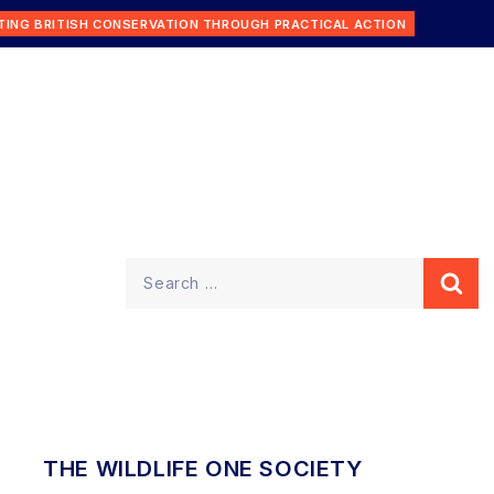
ING BRITISH CONSERVATION THROUGH PRACTICAL ACTION
Search
For:
THE WILDLIFE ONE SOCIETY