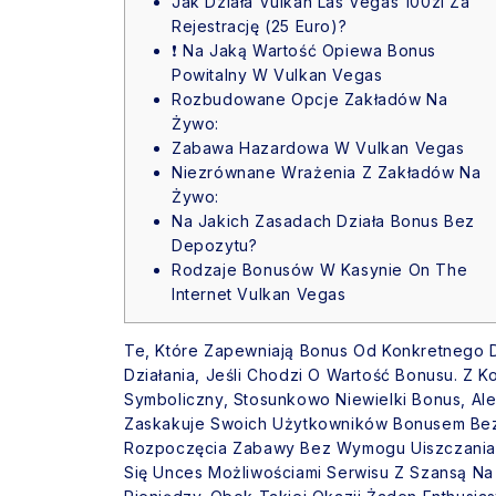
Jak Działa Vulkan Las Vegas 100zl Za
Rejestrację (25 Euro)?
❗ Na Jaką Wartość Opiewa Bonus
Powitalny W Vulkan Vegas
Rozbudowane Opcje Zakładów Na
Żywo:
Zabawa Hazardowa W Vulkan Vegas
Niezrównane Wrażenia Z Zakładów Na
Żywo:
Na Jakich Zasadach Działa Bonus Bez
Depozytu?
Rodzaje Bonusów W Kasynie On The
Internet Vulkan Vegas
Te, Które Zapewniają Bonus Od Konkretnego
Działania, Jeśli Chodzi O Wartość Bonusu. Z K
Symboliczny, Stosunkowo Niewielki Bonus, Al
Zaskakuje Swoich Użytkowników Bonusem Bez
Rozpoczęcia Zabawy Bez Wymogu Uiszczania 
Się Unces Możliwościami Serwisu Z Szansą N