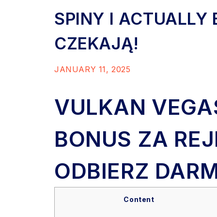
SPINY I ACTUALLY
CZEKAJĄ!
JANUARY 11, 2025
VULKAN VEGA
BONUS ZA RE
ODBIERZ DAR
Content