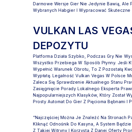
Darmowe Wersje Gier Nie Jedynie Bawią, Ale 
Wybranych Habgier I Wypracować Skuteczne T
VULKAN LAS VEGA
DEPOZYTU
Platforma Działa Szybko, Podczas Gry Nie Wy
Wszystko Przebiega W Sposób Płynny. Jeśli Kt
Wypełnić Warunek Obrotu, To Z Pozostałą K
Wypłatę. Legalność Vulkan Vegas W Polsce Mo
Zaleca Się Sprawdzenie Aktualnego Stanu Praw
Zasięgnięcie Porady Lokalnego Eksperta Pra
Najpopularniejszych Klasyków, Który Został W
Prosty Automat Do Gier Z Pięcioma Bębnami I 
“Najczęściej Można Je Znaleźć Na Stronach P
Kliknąć Odnośnik Do Kasyna, A System Będzie
Z Takiej Witryny I Korzysta Z Danej Oferty P