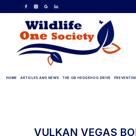
Skip
To
Content
HOME
ARTICLES AND NEWS
THE GB HEDGEHOG DRIVE
PREVENTIN
VULKAN VEGAS B