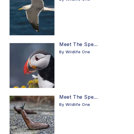
Meet The Species: Puffins
By Wildlife One
Meet The Species: Slugs
By Wildlife One