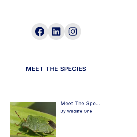
Facebook
LinkedIn
Instagram
MEET THE SPECIES
Meet The Species: Green Shield Bugs
By Wildlife One