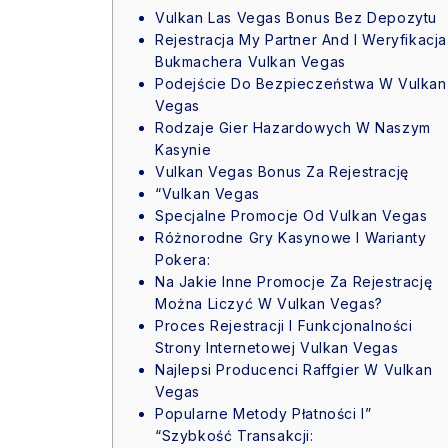
Vulkan Las Vegas Bonus Bez Depozytu
Rejestracja My Partner And I Weryfikacja
Bukmachera Vulkan Vegas
Podejście Do Bezpieczeństwa W Vulkan
Vegas
Rodzaje Gier Hazardowych W Naszym
Kasynie
Vulkan Vegas Bonus Za Rejestrację
“vulkan Vegas
Specjalne Promocje Od Vulkan Vegas
Różnorodne Gry Kasynowe I Warianty
Pokera:
Na Jakie Inne Promocje Za Rejestrację
Można Liczyć W Vulkan Vegas?
Proces Rejestracji I Funkcjonalności
Strony Internetowej Vulkan Vegas
Najlepsi Producenci Raffgier W Vulkan
Vegas
Popularne Metody Płatności I”
“szybkość Transakcji: