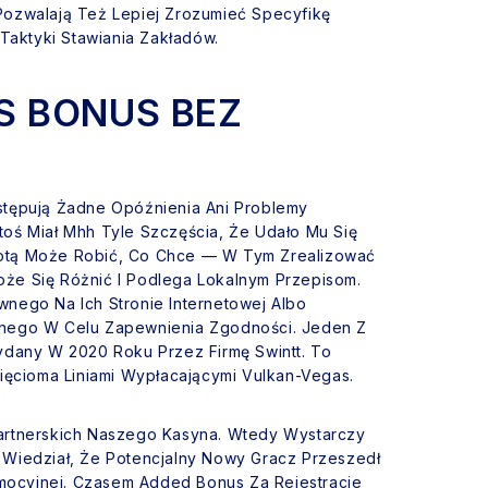
Pozwalają Też Lepiej Zrozumieć Specyfikę
aktyki Stawiania Zakładów.
S BONUS BEZ
stępują Żadne Opóźnienia Ani Problemy
oś Miał Mhh Tyle Szczęścia, Że Udało Mu Się
wotą Może Robić, Co Chce — W Tym Zrealizować
że Się Różnić I Podlega Lokalnym Przepisom.
nego Na Ich Stronie Internetowej Albo
wnego W Celu Zapewnienia Zgodności. Jeden Z
ydany W 2020 Roku Przez Firmę Swintt. To
Pięcioma Liniami Wypłacającymi
Vulkan-Vegas
.
artnerskich Naszego Kasyna. Wtedy Wystarczy
 Wiedział, Że Potencjalny Nowy Gracz Przeszedł
romocyjnej. Czasem Added Bonus Za Rejestracje