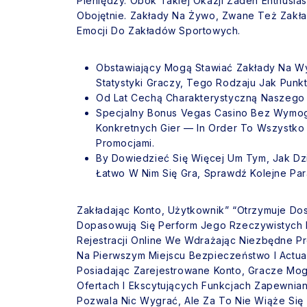
Pieniędzy. Obok Takiej Okazji Żaden Enthusia
Obojętnie. Zakłady Na Żywo, Zwane Też Zak
Emocji Do Zakładów Sportowych.
Obstawiający Mogą Stawiać Zakłady Na Wy
Statystyki Graczy, Tego Rodzaju Jak Punkt
Od Lat Cechą Charakterystyczną Naszego 
Specjalny Bonus Vegas Casino Bez Wymog
Konkretnych Gier — In Order To Wszystko 
Promocjami.
By Dowiedzieć Się Więcej Um Tym, Jak Dzi
Łatwo W Nim Się Gra, Sprawdź Kolejne Par
Zakładając Konto, Użytkownik” “otrzymuje Dos
Dopasowują Się Perform Jego Rzeczywistych 
Rejestracji Online We Wdrażając Niezbędne Pr
Na Pierwszym Miejscu Bezpieczeństwo I Actua
Posiadając Zarejestrowane Konto, Gracze Mo
Ofertach I Ekscytujących Funkcjach Zapewnia
Pozwala Nic Wygrać, Ale Za To Nie Wiąże Się