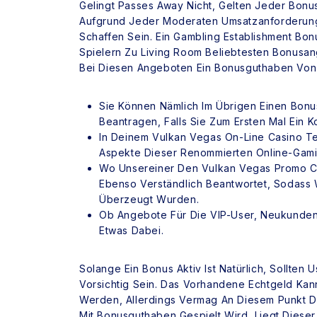
Gelingt Passes Away Nicht, Gelten Jeder Bonus
Aufgrund Jeder Moderaten Umsatzanforderung
Schaffen Sein. Ein Gambling Establishment Bon
Spielern Zu Living Room Beliebtesten Bonusa
Bei Diesen Angeboten Ein Bonusguthaben Von 
Sie Können Nämlich Im Übrigen Einen Bonu
Beantragen, Falls Sie Zum Ersten Mal Ein 
In Deinem Vulkan Vegas On-Line Casino Te
Aspekte Dieser Renommierten Online-Gamin
Wo Unsereiner Den Vulkan Vegas Promo C
Ebenso Verständlich Beantwortet, Sodass 
Überzeugt Wurden.
Ob Angebote Für Die VIP-User, Neukunden
Etwas Dabei.
Solange Ein Bonus Aktiv Ist Natürlich, Sollten
Vorsichtig Sein. Das Vorhandene Echtgeld Kan
Werden, Allerdings Vermag An Diesem Punkt De
Mit Bonusguthaben Gespielt Wird, Liegt Dieser