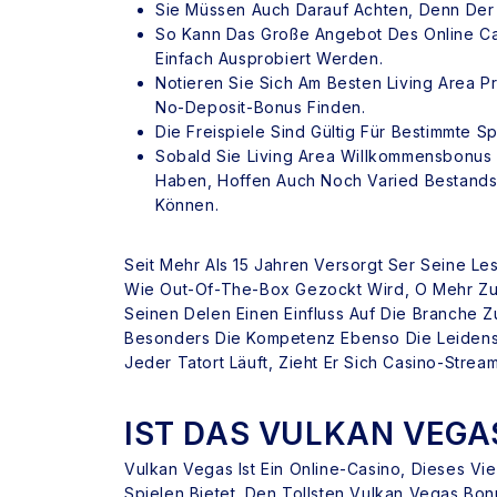
Sie Müssen Auch Darauf Achten, Denn Der 
So Kann Das Große Angebot Des Online Ca
Einfach Ausprobiert Werden.
Notieren Sie Sich Am Besten Living Area 
No-Deposit-Bonus Finden.
Die Freispiele Sind Gültig Für Bestimmte
Sobald Sie Living Area Willkommensbonus
Haben, Hoffen Auch Noch Varied Bestandsk
Können.
Seit Mehr Als 15 Jahren Versorgt Ser Seine Le
Wie Out-Of-The-Box Gezockt Wird, O Mehr Zu
Seinen Delen Einen Einfluss Auf Die Branche Z
Besonders Die Kompetenz Ebenso Die Leidensc
Jeder Tatort Läuft, Zieht Er Sich Casino-Stream
IST DAS VULKAN VEGA
Vulkan Vegas Ist Ein Online-Casino, Dieses Vi
Spielen Bietet. Den Tollsten Vulkan Vegas Bon