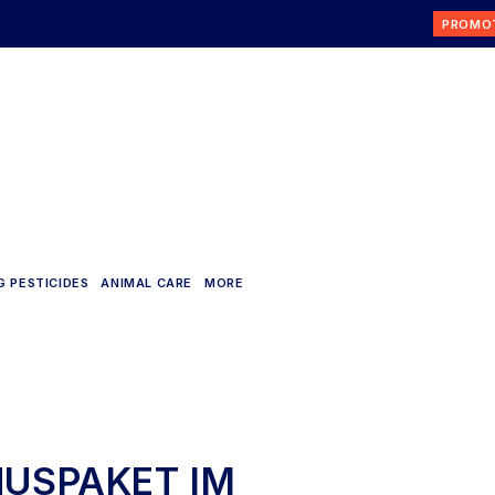
PROMOT
G PESTICIDES
ANIMAL CARE
MORE
USPAKET IM