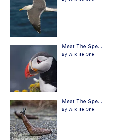
Meet The Species: Puffins
By Wildlife One
Meet The Species: Slugs
By Wildlife One