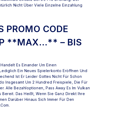
ürlich Nicht Über Viele Einzelne Einzahlung
S PROMO CODE
P **MAX…** – BIS
 Handelt Es Einander Um Einen
Lediglich Ein Neues Spielerkonto Eröffnen Und
chend Ist Er Leider Gottes Nicht Für Schon
ido Insgesamt Um 2 Hundred Freispiele, Die Für
er. Alle Bezahloptionen, Pass Away Es Im Vulkan
Bereit. Das Heißt, Wenn Sie Ganz Direkt Ihre
en Darüber Hinaus Sich Immer Für Den
d.com
.