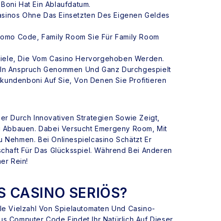
Boni Hat Ein Ablaufdatum.
sinos Ohne Das Einsetzten Des Eigenen Geldes
Promo Code, Family Room Sie Für Family Room
 Spiele, Die Vom Casino Hervorgehoben Werden.
 In Anspruch Genommen Und Ganz Durchgespielt
undenboni Auf Sie, Von Denen Sie Profitieren
ser Durch Innovativen Strategien Sowie Zeigt,
 Abbauen. Dabei Versucht Emergeny Room, Mit
u Nehmen. Bei Onlinespielcasino Schätzt Er
haft Für Das Glücksspiel. Während Bei Anderen
er Rein!
S CASINO SERIÖS?
ele Vielzahl Von Spielautomaten Und Casino-
us Computer Code Findet Ihr Natürlich Auf Dieser