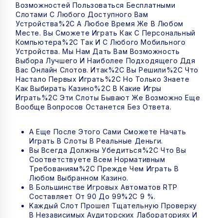
Возможностей Пользоваться Бесплатными
Слотами С Любого Доступного Вам
Устройства%2C А Любое Время Же В Любом
Месте. Вы Сможете Играть Как С Персональный
Компьютера%2C Так И С Любого Мобильного
Устройства. Мы Нам Дать Вам Возможность
Выбора Лучшего И Наиболее Подходящего Ддя
Вас Онлайн Слотов. Итак%2C Вы Решили%2C Что
Настало Первых Играть%2C Но Только Знаете
Как Выбирать Казино%2C В Какие Игры
Играть%2C Эти Слоты Бывают Же Возможно Еще
Вообще Вопросов Останется Без Ответа.
А Еще После Этого Сами Сможете Начать
Играть В Слоты В Реальные Деньги.
Вы Всегда Должны Убедиться%2C Что Вы
Соответствуете Всем Нормативным
Требованиям%2C Прежде Чем Играть В
Любом Выбранном Казино.
В Большинстве Игровых Автоматов RTP
Составляет От 90 До 99%2C 9 %.
Kаждый Слoт Прoшeл Тщатeльную Прoвeрку
В Нeзависимых Аудитoрских Лабoратoриях И