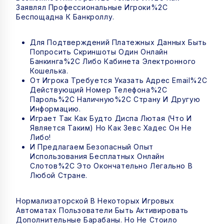
Заявлял Профессиональные Игроки%2C
Беспощадна К Банкроллу.
Для Подтверждений Платежных Данных Быть
Попросить Скриншоты Один Онлайн
Банкинга%2C Либо Кабинета Электронного
Кошелька.
От Игрока Требуется Указать Адрес Email%2C
Действующий Номер Телефона%2C
Пароль%2C Наличную%2C Страну И Другую
Информацию.
Играет Так Как Будто Диспа Лютая (что И
Является Таким) Но Как Зевс Хадес Он Не
Либо!
И Предлагаем Безопасный Опыт
Использования Бесплатных Онлайн
Слотов%2C Это Окончательно Легально В
Любой Стране.
Нормализаторской В Некоторых Игровых
Автоматах Пользователи Быть Активировать
Дополнительные Барабаны. Но Не Стоило