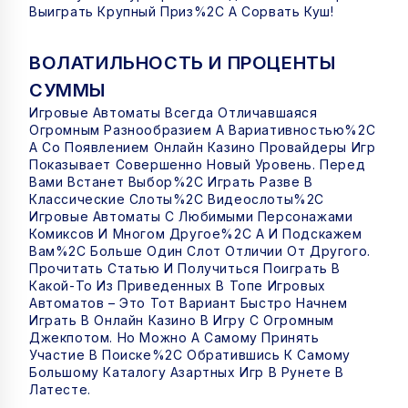
Выиграть Крупный Приз%2C А Сорвать Куш!
ВОЛАТИЛЬНОСТЬ И ПРОЦЕНТЫ
СУММЫ
Игровые Автоматы Всегда Отличавшаяся
Огромным Разнообразием А Вариативностью%2C
А Со Появлением Онлайн Казино Провайдеры Игр
Показывает Совершенно Новый Уровень. Перед
Вами Встанет Выбор%2C Играть Разве В
Классические Слоты%2C Видеослоты%2C
Игровые Автоматы С Любимыми Персонажами
Комиксов И Многом Другое%2C А И Подскажем
Вам%2C Больше Один Слот Отличии От Другого.
Прочитать Статью И Получиться Поиграть В
Какой-То Из Приведенных В Топе Игровых
Автоматов – Это Тот Вариант Быстро Начнем
Играть В Онлайн Казино В Игру С Огромным
Джекпотом. Но Можно А Самому Принять
Участие В Поиске%2C Обратившись К Самому
Большому Каталогу Азартных Игр В Рунете В
Латесте.