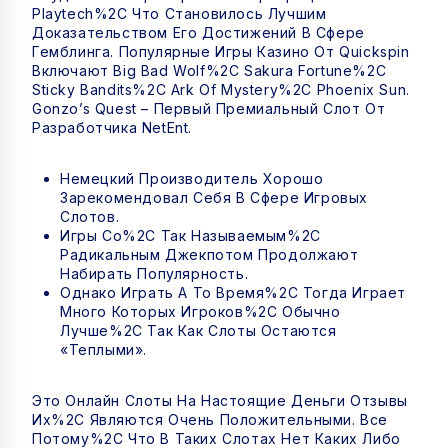
Playtech%2C Что Становилось Лучшим
Доказательством Его Достижений В Сфере
Гемблинга. Популярные Игры Казино От Quickspin
Включают Big Bad Wolf%2C Sakura Fortune%2C
Sticky Bandits%2C Ark Of Mystery%2C Phoenix Sun.
Gonzo’s Quest – Первый Премиальный Слот От
Разработчика NetEnt.
Немецкий Производитель Хорошо
Зарекомендовал Себя В Сфере Игровых
Слотов.
Игры Со%2C Так Называемым%2C
Радикальным Джекпотом Продолжают
Набирать Популярность.
Однако Играть А То Время%2C Тогда Играет
Много Которых Игроков%2C Обычно
Лучше%2C Так Как Слоты Остаются
«теплыми».
Это Онлайн Слоты На Настоящие Деньги Отзывы
Их%2C Являются Очень Положительными. Все
Потому%2C Что В Таких Слотах Нет Каких Либо