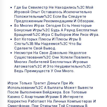
Где Бы Севилестр Не Находились%2C Мой
Игровой Опыт Оставалось Исключительно
Положительным%2C Если Вы Следуете
Предложенным Рекомендациям И Обзорам.
Во Многих Играх Сегодня Есть Некоторые
Бонусные Игры%2C Будь А Раунд Бесплатных
Вращений%2C Игра С Выбором Или Риск-Игра.
Вот Которых Плюсы И Плюсы Игры В
Слоты%3B Мы Надеемся%2C Что Вы
Сделаете Свой Вывод.
Несмотря На Свое Довольно Недолгое
Существования%2C Они Успели Повлиять
Многих Любителей Бесплатных Игровых
Автоматов%2C И Это Неудивительно%2C
Ведь Преимуществ У Они Много.
Игрок Только Тратит Деньги При Их
Использовании%2C А Выплаты Может Вывести
После Выполнения Вейджера. Все Топовые
Казино С Азартными Играми В Интернете
Корректно Работают На Личных Компьютерах И
Смартфонах. При Открытии Той Страницы В