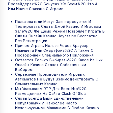
Провайдерах%2C Бонусах Же Всем%2C Что А
Или Иначе Связано С Играми.
Пользователи Могут Заинтересуется И
Тестировать Слоты Джой Казино И Игровом
Зале%2C Же Демо Режим Позволяет Играть В
Слоты Онлайн Казино Joycasino Бесплатно
Без Регистрации.
Причем Играть Нельзя Через Браузер
Планшета Или Смартфона%2C А Также С
Посторонней Специального Приложения.
Остается Только Выбирать%2C Какое Из Них
Онлайн-Казино Станет Собственным
Выбором.
Серьезные Производители Игровых
Автоматов Не Будут Взаимодействовать С
Сомнительных Казино.
Мы Указываем RTP Для Всех Игр%2C
Размещенных На Сайте Clash Of Slots.
Слоты Всегда Были Единственными
Популярными И Наиболее Часто
Используемыми Машинами В Любом Казино.