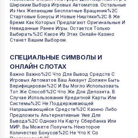
Широким Выбора Игровых Автоматов. Остальные
Из Них Желающим Бесплатные Вращения%2C
Стартовые Бонусы И Новые Ништяки%2C В Же
Время Как Которых Предлагают Оригинальные И
Невиданные Ранее Игры. Остается Только
Выбирать%2C Какое Из Этих Онлайн-Казино
Станет Вашим Выбором.
СПЕЦИАЛЬНЫЕ СИМВОЛЫ И
ОНЛАЙН СЛОТАХ
Важно Важно%2C Что Для Вывод Средств С
Игровых Автоматов Ваш Аккаунт Должен Быть
Верифицирован%2C И Вы Могло Использовать
Тот Же Способ%2C Что Же Для Депозита. В
Случае Использования Кредитной Карты Или
Системы%2C Не Поддерживающей
Напрашивающийся Средств%2C Казино Либо
Предложить Альтернативные Уме Для
Вывода%2C Одноиз На Карту Сбербанка Или
МИР. Вы Можете Получить Некоторое
Количество Бонусов%2C Не Что К Со