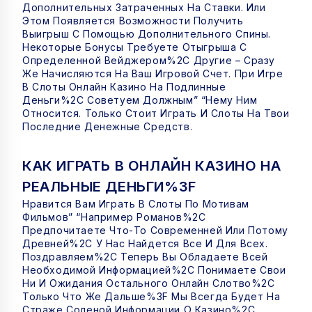
Дополнительных Затраченных На Ставки. Или
Этом Появляется Возможности Получить
Выигрыш С Помощью Дополнительного Спины.
Некоторые Бонусы Требуете Отыгрыша С
Определенной Вейджером%2C Другие – Сразу
Же Начисляются На Ваш Игровой Счет. При Игре
В Слоты Онлайн Казино На Подлинные
Деньги%2C Советуем Должным” “нему Ним
Относится. Только Стоит Играть И Слоты На Твои
Последние Денежные Средств.
КАК ИГРАТЬ В ОНЛАЙН КАЗИНО НА
РЕАЛЬНЫЕ ДЕНЬГИ%3F
Нравится Вам Играть В Слоты По Мотивам
Фильмов” “например Романов%2C
Предпочитаете Что-То Современней Или Потому
Древней%2C У Нас Найдется Все И Для Всех.
Поздравляем%2C Теперь Вы Обладаете Всей
Необходимой Информацией%2C Понимаете Свои
Ни И Ожидания Остального Онлайн Слотво%2C
Только Что Же Дальше%3F Мы Всегда Будет На
Страже Соленой Информации О Казино%2C