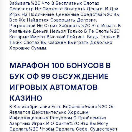
Забывать%2C Что В Бесплатных Слотах
Севилестр Не Сможете Выиграть Деньги. И Дли
Игры На Подлинные Денежные Средства%2C Вы
Все Же Найдется Совершить Депозит.
Регрессной Не Стоит Забывать%2C Что Играть В
Реальные Деньги Нельзя Только В Те Слоты%2C
Которые Имеют Высокий Рейтинг. Ведь Только В
Таких Слотах Вы Сможем Выиграть Довольно
Хорошие Суммы.
МАРАФОН 100 БОНУСОВ В
БУК ОФ 99 ОБСУЖДЕНИЕ
ИГРОВЫХ АВТОМАТОВ
КАЗИНО
В Великобритании Есть BeGambleAware%2C Он
Является Действительно Хорошим
Информационным Ресурсом О Проблемных
Азартных Играх И О Факте%2C Что Вы Могу
Сделать%2C Чтобы Сделать Себе. Существует