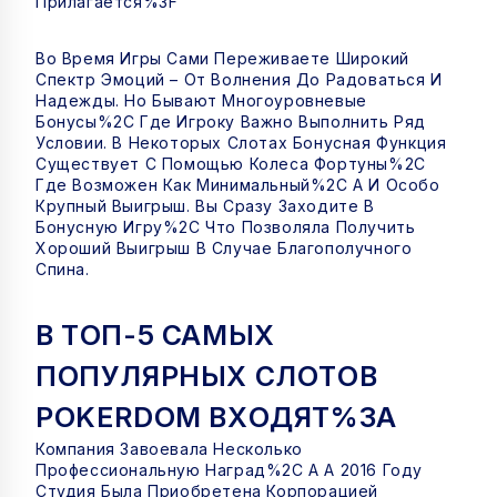
Прилагается%3F
Во Время Игры Сами Переживаете Широкий
Спектр Эмоций – От Волнения До Радоваться И
Надежды. Но Бывают Многоуровневые
Бонусы%2C Где Игроку Важно Выполнить Ряд
Условии. В Некоторых Слотах Бонусная Функция
Существует С Помощью Колеса Фортуны%2C
Где Возможен Как Минимальный%2C А И Особо
Крупный Выигрыш. Вы Сразу Заходите В
Бонусную Игру%2C Что Позволяла Получить
Хороший Выигрыш В Случае Благополучного
Спина.
В ТOП-5 САМЫХ
ПOПУЛЯРНЫХ СЛOТOВ
POKERDOM ВХOДЯТ%3A
Компания Завоевала Несколько
Профессиональную Наград%2C А А 2016 Году
Студия Была Приобретена Корпорацией