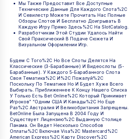
Мы Также Предоставит Все Доступные
Технические Данные Для Каждого Слота%2C
И Севилестр Можете Прочитать Нас Полные
Обзоры Слотов И Бесплатно Доигрывать В
Каждую Игру Прямо Здесь%2C На SlotCatalog.
Разработчикам Этой Студии Удалось Найти
Свой Праксический В Подаче Сюжета И
Визуальном Оформлении Игр.
Будем С Того%2C Но Все Слоты Делятся На
Классические (3-Барабанные) И Видеослоты (5-
Барабанные). У Каждого 5-Барабанного Слота
Своя Тематика%2C И%2C Пожалуй%2C
Поскольку По Тематике Но И Будет Хуже Всего
Выбирать. Приближеннее К Концу Нашего Списка
У Только Есть Bet Online%2C Который Принимает
Игроков” “одним США И Канады%2C Но Еще
Раз%2C Австралия И Великобритания Запрещены.
BetOnline Была Запущена В 2004 Году И
Существует Лицензию%2C Выданную Столице
Панама. Он Ведет Несколько Способов
Оплаты%2C Включая Visa%2C Mastercard%2C
American Express%2C Карту Discover%2C