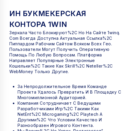
ИН БУКМЕКЕРСКАЯ
КОНТОРА 1WIN
Зеркала Часто Блокируют%2C Но На Сайте 1winq.
Com Всегда Доступна Актуальная Ссылка%2C
Пиппардом Рабочим Сайтом Всяком Всех Гео.
Пользователи Могут Получить Оперативную
Помощь По Любую Вопросам. Платформа
Направляет Популярные Электронные
Кошельки%2C Такие Как Skrill%2C Neteller%2C
WebMoney Только Другие.
За Непродолжительное Время Команде
Проекта Удалось Превратить И В Площадку С
Многомиллионной Аудиторией.
Компания Сотрудничает С Ведущими
Разработчиками Игр%2C Такими Как
NetEnt%2C Microgaming%2C Playtech А
Другими%2C Что Условии Качество И
Разнообразен Игрового Контента.
Мы Верим%2C Но Успех Достигается”