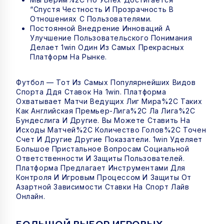
“спустя Честность И Прозрачность В
Отношениях С Пользователями.
Постоянной Внедрение Инноваций А
Улучшение Пользовательского Понимания
Делает 1win Один Из Самых Прекрасных
Платформ На Рынке.
Футбол — Тот Из Самых Популярнейших Видов
Спорта Ддя Ставок На 1win. Платформа
Охватывает Матчи Ведущих Лиг Мира%2C Таких
Как Английская Премьер-Лига%2C Ла Лига%2C
Бундеслига И Другие. Вы Можете Ставить На
Исходы Матчей%2C Количество Голов%2C Точен
Счет И Другие Другие Показатели. 1win Уделяет
Большое Пристальное Вопросам Социальной
Ответственности И Защиты Пользователей.
Платформа Предлагает Инструментами Для
Контроля И Игровым Процессом И Защиты От
Азартной Зависимости
Ставки На Спорт Лайв
Онлайн
.