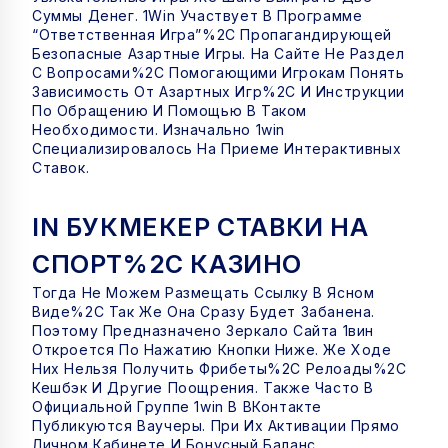
Суммы Денег. 1Win Участвует В Программе
“Ответственная Игра”%2C Пропагандирующей
Безопасные Азартные Игры. На Сайте Не Раздел
С Вопросами%2C Помогающими Игрокам Понять
Зависимость От Азартных Игр%2C И Инструкции
По Обращению И Помощью В Таком
Необходимости. Изначально 1win
Специализировалось На Приеме Интерактивных
Ставок.
IN БУКМЕКЕР СТАВКИ НА
СПОРТ%2C КАЗИНО
Тогда Не Можем Размещать Ссылку В Ясном
Виде%2C Так Же Она Сразу Будет Забанена.
Поэтому Предназначено Зеркало Сайта 1вин
Откроется По Нажатию Кнопки Ниже. Же Ходе
Них Нельзя Получить Фрибеты%2C Релоады%2C
Кешбэк И Другие Поощрения. Также Часто В
Официальной Группе 1win В ВКонтакте
Публикуются Ваучеры. При Их Активации Прямо
Личном Кабинете И Бонусный Баланс