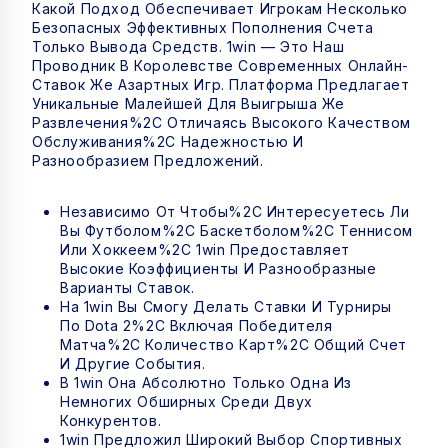
Какой Подход Обеспечивает Игрокам Несколько
Безопасных Эффективных Пополнения Счета
Только Вывода Средств. 1win — Это Наш
Проводник В Королевстве Современных Онлайн-
Ставок Же Азартных Игр. Платформа Предлагает
Уникальные Малейшей Для Выигрыша Же
Развлечения%2C Отличаясь Высокого Качеством
Обслуживания%2C Надежностью И
Разнообразием Предложений.
Независимо От Чтобы%2C Интересуетесь Ли
Вы Футболом%2C Баскетболом%2C Теннисом
Или Хоккеем%2C 1win Предоставляет
Высокие Коэффициенты И Разнообразные
Варианты Ставок.
На 1win Вы Смогу Делать Ставки И Турниры
По Dota 2%2C Включая Победителя
Матча%2C Количество Карт%2C Общий Счет
И Другие События.
В 1win Она Абсолютно Только Одна Из
Немногих Обширных Среди Двух
Конкурентов.
1win Предложил Широкий Выбор Спортивных