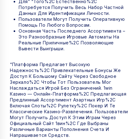
Для” “того%2C Естественно%2C
Потребуется Получить Весь Набор Частной
Данных Для Идентификации Личности.
Пользователи Могут Получить Оперативную
Помощь По Любого Вопросам.
Основная Часть Последнего Ассортимента –
Это Разнообразные Игровые Автоматы На
Реальные Приличные%2C Позволяющие
Вывести Выигрыши.
“Платформа Предлагает Высокую
Надежность%2C Привлекательные Бонусы Же
Доступ К Большому Сайту Через Свободное
Зеркало%2C Чтобы Тот Пользователь Мог
Наслаждаться Игрой Без Ограничений. 1win
Казино — Онлайн-Платформа%2C Предлагающая
Предлинный Ассортимент Азартных Игр%2C
Включая Слоты%2C Рулетку%2C Покер И Те
Классические Казино-Развлечения. Пользователи
Могут Получить Доступ К Этим Играм Через
Официальный Сайт 1вин%2C Где Выбраны
Различные Варианты Пополнения Счета И
Напрашивается Средств.