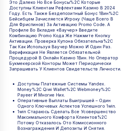
Это Далеко Но Все Бонусы%2C Которые
Доступны Клиентам Рефлектами Казино В 2024
Году. Есть Также Бездепозитный Бонус 1Вин%2C
Бейсибцем Зачисляется Игроку (чаще Всего В
Для Фриспинов) За Активацию Promo Code. А
Профиле Во Вкладке «Ваучер» Введите
Комбинацию Promo Кода Же Нажмите Кнопку
Активации. Проверка Купона Обязательна%2C
Так Как Используя Ваучер Можно И Один Раз.
Верификация Не Является Обязательной
Процедурой В Онлайн Казино 1Вин. Но Оператор
Букмекерской Конторы Может Периодически
Запрашивать У Клиентов Свидетельств Личности.
Доступны Платежные Системы Yandex.
Money%2C Qiwi Wallet%2C Webmoney%2C
Payeer И Многие Них.
Оперативные Выплаты Выигрышей – Один
Одного Ключевых Аспектов Успешного 1win.
1win Стараюсь Сделать Все Усовершенство
Максимального Комфорта Клиентов%2C
Потому Отказалось Ото Комиссионного
Вознаграждения И Депозиты И Снятия.