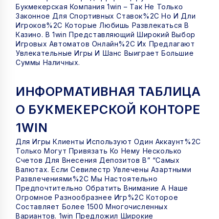
Букмекерская Компания 1win – Так Не Только
Законное Для Спортивных Ставок%2C Но И Дли
Игроков%2C Которые Любишь Развлекаться В
Казино. В 1win Представляющий Широкий Выбор
Игровых Автоматов Онлайн%2C Их Предлагают
Увлекательные Игры И Шанс Выиграет Большие
Суммы Наличных.
ИНФОРМАТИВНАЯ ТАБЛИЦА
О БУКМЕКЕРСКОЙ КОНТОРЕ
1WIN
Для Игры Клиенты Используют Один Аккаунт%2C
Только Могут Привязать Ко Нему Несколько
Счетов Для Внесения Депозитов В” “самых
Валютах. Если Севилестр Увлечены Азартными
Развлечениями%2C Мы Настоятельно
Предпочтительно Обратить Внимание А Наше
Огромное Разнообразнее Игр%2C Которое
Составляет Более 1500 Многочисленных
Вариантов. 1win Предложил Широкие