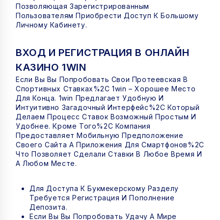
Позволяющая Зарегистрированным
Пользователям Приобрести Доступ К Большому
Личному Кабинету.
ВХОД И РЕГИСТРАЦИЯ В ОНЛАЙН
КАЗИНО 1WIN
Если Вы Вы Попробовать Свои Протеевская В
Спортивных Ставках%2C 1win – Хорошее Место
Для Конца. 1win Предлагает Удобную И
Интуитивно Загадочный Интерфейс%2C Который
Делаем Процесс Ставок Возможный Простым И
Удобнее. Кроме Того%2C Компания
Предоставляет Мобильную Предположение
Своего Сайта А Приложения Для Смартфонов%2C
Что Позволяет Сделали Ставки В Любое Время И
А Любом Месте.
Для Доступа К Букмекерскому Разделу
Требуется Регистрация И Пополнение
Депозита.
Если Вы Вы Попробовать Удачу А Мире