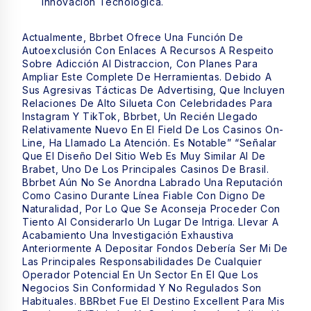
Innovación Tecnológica.
Actualmente, Bbrbet Ofrece Una Función De
Autoexclusión Con Enlaces A Recursos A Respeito
Sobre Adicción Al Distraccion, Con Planes Para
Ampliar Este Complete De Herramientas. Debido A
Sus Agresivas Tácticas De Advertising, Que Incluyen
Relaciones De Alto Silueta Con Celebridades Para
Instagram Y TikTok, Bbrbet, Un Recién Llegado
Relativamente Nuevo En El Field De Los Casinos On-
Line, Ha Llamado La Atención. Es Notable” “señalar
Que El Diseño Del Sitio Web Es Muy Similar Al De
Brabet, Uno De Los Principales Casinos De Brasil.
Bbrbet Aún No Se Anordna Labrado Una Reputación
Como Casino Durante Línea Fiable Con Digno De
Naturalidad, Por Lo Que Se Aconseja Proceder Con
Tiento Al Considerarlo Un Lugar De Intriga. Llevar A
Acabamiento Una Investigación Exhaustiva
Anteriormente A Depositar Fondos Debería Ser Mi De
Las Principales Responsabilidades De Cualquier
Operador Potencial En Un Sector En El Que Los
Negocios Sin Conformidad Y No Regulados Son
Habituales. BBRbet Fue El Destino Excellent Para Mis