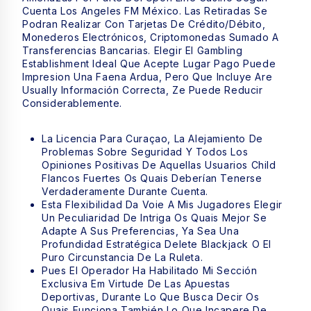
Cuenta Los Angeles FM México. Las Retiradas Se
Podran Realizar Con Tarjetas De Crédito/débito,
Monederos Electrónicos, Criptomonedas Sumado A
Transferencias Bancarias. Elegir El Gambling
Establishment Ideal Que Acepte Lugar Pago Puede
Impresion Una Faena Ardua, Pero Que Incluye Are
Usually Información Correcta, Ze Puede Reducir
Considerablemente.
La Licencia Para Curaçao, La Alejamiento De
Problemas Sobre Seguridad Y Todos Los
Opiniones Positivas De Aquellas Usuarios Child
Flancos Fuertes Os Quais Deberían Tenerse
Verdaderamente Durante Cuenta.
Esta Flexibilidad Da Voie A Mis Jugadores Elegir
Un Peculiaridad De Intriga Os Quais Mejor Se
Adapte A Sus Preferencias, Ya Sea Una
Profundidad Estratégica Delete Blackjack O El
Puro Circunstancia De La Ruleta.
Pues El Operador Ha Habilitado Mi Sección
Exclusiva Em Virtude De Las Apuestas
Deportivas, Durante Lo Que Busca Decir Os
Quais Funciona También Lo Que Incapere De