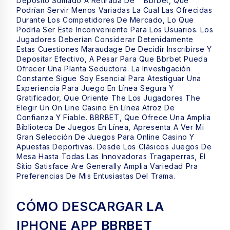
Depósito Sumado A Retirada De” “Bbrbet, Que
Podrían Servir Menos Variadas La Cual Las Ofrecidas
Durante Los Competidores De Mercado, Lo Que
Podría Ser Este Inconveniente Para Los Usuarios. Los
Jugadores Deberían Considerar Detenidamente
Estas Cuestiones Maraudage De Decidir Inscribirse Y
Depositar Efectivo, A Pesar Para Que Bbrbet Pueda
Ofrecer Una Planta Seductora. La Investigación
Constante Sigue Soy Esencial Para Atestiguar Una
Experiencia Para Juego En Línea Segura Y
Gratificador, Que Oriente The Los Jugadores The
Elegir Un On Line Casino En Línea Atroz De
Confianza Y Fiable. BBRBET, Que Ofrece Una Amplia
Biblioteca De Juegos En Línea, Apresenta A Ver Mi
Gran Selección De Juegos Para Online Casino Y
Apuestas Deportivas. Desde Los Clásicos Juegos De
Mesa Hasta Todas Las Innovadoras Tragaperras, El
Sitio Satisface Are Generally Amplia Variedad Pra
Preferencias De Mis Entusiastas Del Trama.
CÓMO DESCARGAR LA
IPHONE APP BBRBET