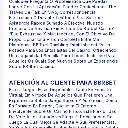
Cualquier Pregunta O Problematica Que Puedas
Lograr Con La Aplicación. Puedes Contactarnos The
Través De Talk En Vivo, Correspondencia
Electrónico O Durante Teléfono Para Sustraer
Asistencia Rápida Sumado A Efectiva. Nuestro
Proceso De Revisión Em Virtude De Bbrbet Casino”
“fue Exhaustivo Y Multifacético, Con El Objetivo De
Proporcionar Una Visión Completa Entre Ma
Plataforma. BBRbet Gambling Establishment Es Un
Posada Para Los Entusiastas Del Casino, Ofreciendo
Una Jugabilidad Sencilla Para Todos, Inclusive Para
Aquellos Os Quais Son Nuevos Sobre La Experiencia
Sobre BBRbet Casino.
ATENCIÓN AL CLIENTE PARA BBRBET
Estos Juegos Están Disponibles Tanto En Formato
Virtual, Em Virtude De Aquellos Que Prefieren Una
Experiencia Sobre Juego Rápida Y Autónoma, Como
En Formato En Festón, Que Imita El Entorno
Envolvente Sobre Un Casino Físico. Esta Flexibilidad
Da Voie A Los Jugadores Elegir El Peculiaridad De
Juego La Cual Mejor Se Adapte A Sus Preferencias,
Ya Sea Are Generally Profundidad Estratégica Delete