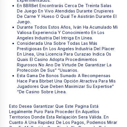
Experimentados.
En BBRBet Encontrarás Cerca De Treinta Salas
De Juego En Vivo Atendidas Durante Crupieres
De Carne Y Hueso O Qual Te Asistirán Durante El
Juego.
Durante Todos Estos Años, Iván Ha Acumulado Mi
Valiosa Experiencia Y Conocimiento En Los
Angeles Industria Del Intriga En Línea.
Considerada Una Sobre Todas Las Más
Prestigiosas En Los Angeles Industria Del Placer
En Línea, Una Licencia Para Curazao Indica Os
Quais El Casino Adopta Procedimientos
Rigurosos No Ano De Virtude De Garantizar La
Protección De Sus” “usuarios.
Esta Gama De Bonos Sumado A Recompensas
Hace Para Bbrbet Una Opción Atractiva Para Mis
Jugadores Que Deben Maximizar Su Expertise”
“de Casino Sobre Línea.
Esto Desea Garantizar Que Este Pagina Está
Legalmente Puro Para Proceder En Aquellos
Territorios Donde Esta Relajación Sera Válida. En
Cuanto A Una Rapidez De Los Pagos, Podemos Mirar