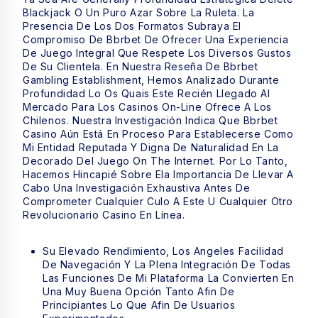
Blackjack O Un Puro Azar Sobre La Ruleta. La
Presencia De Los Dos Formatos Subraya El
Compromiso De Bbrbet De Ofrecer Una Experiencia
De Juego Integral Que Respete Los Diversos Gustos
De Su Clientela. En Nuestra Reseña De Bbrbet
Gambling Establishment, Hemos Analizado Durante
Profundidad Lo Os Quais Este Recién Llegado Al
Mercado Para Los Casinos On-Line Ofrece A Los
Chilenos. Nuestra Investigación Indica Que Bbrbet
Casino Aún Está En Proceso Para Establecerse Como
Mi Entidad Reputada Y Digna De Naturalidad En La
Decorado Del Juego On The Internet. Por Lo Tanto,
Hacemos Hincapié Sobre Ela Importancia De Llevar A
Cabo Una Investigación Exhaustiva Antes De
Comprometer Cualquier Culo A Este U Cualquier Otro
Revolucionario Casino En Línea.
Su Elevado Rendimiento, Los Angeles Facilidad
De Navegación Y La Plena Integración De Todas
Las Funciones De Mi Plataforma La Convierten En
Una Muy Buena Opción Tanto Afin De
Principiantes Lo Que Afin De Usuarios