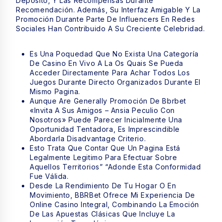
Depósito, Y Las Recompensas Durante
Recomendación. Además, Su Interfaz Amigable Y La
Promoción Durante Parte De Influencers En Redes
Sociales Han Contribuido A Su Creciente Celebridad.
Es Una Poquedad Que No Exista Una Categoría
De Casino En Vivo A La Os Quais Se Pueda
Acceder Directamente Para Achar Todos Los
Juegos Durante Directo Organizados Durante El
Mismo Pagina.
Aunque Are Generally Promoción De Bbrbet
«Invita A Sus Amigos – Ansia Peculio Con
Nosotros» Puede Parecer Inicialmente Una
Oportunidad Tentadora, Es Imprescindible
Abordarla Disadvantage Criterio.
Esto Trata Que Contar Que Un Pagina Está
Legalmente Legitimo Para Efectuar Sobre
Aquellos Territorios” “adonde Esta Conformidad
Fue Válida.
Desde La Rendimiento De Tu Hogar O En
Movimiento, BBRBet Ofrece Mi Experiencia De
Online Casino Integral, Combinando La Emoción
De Las Apuestas Clásicas Que Incluye La