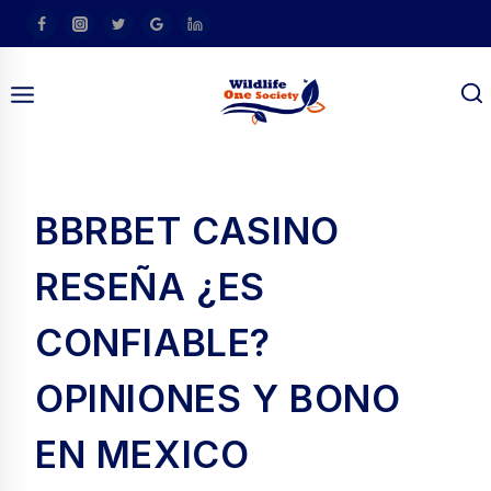
Skip
To
Content
BBRBET CASINO
RESEÑA ¿ES
am
CONFIABLE?
OPINIONES Y BONO
EN MEXICO