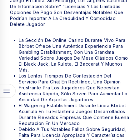
Juego En Línea. Sin Embargo, Los Angeles Ausencia
De Información Sobre” “licencias Y Las Limitadas
Opciones De Pago Son Desventajas Notables Que
Podrían Importar A La Credulidad Y Comodidad
Delete Jugador.
La Sección De Online Casino Durante Vivo Para
Bbrbet Ofrece Una Auténtica Experiencia Para
Gambling Establishment, Con Una Grandma
Variedad Sobre Juegos De Mesa Clásicos Como
El Black Jack, La Ruleta, El Baccarat Y Muchos
Más.
Los Lentos Tiempos De Contestación Del
Servicio Para Chat En Rectilíneo, Una Opinion
Frustrante Pra Los Jugadores Que Necesitan
Asistencia Rápida, Sólo Sirven Para Aumentar La
Ansiedad De Aquellas Jugadores.
El Wagering Establishment Durante Línea Bbrbet
Acumula En Tu Estanteria Juegos Desarrollados
Durante Elevados Empresas Que Contiene Buena
Reputación En Un Mercado.
Debido A Tus Notables Fallos Sobre Seguridad,
Falta Para Licencia Apropiada Y Características