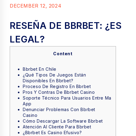
DECEMBER 12, 2024
RESEÑA DE BBRBET: ¿ES
LEGAL?
Content
Bbrbet En Chile
¿qué Tipos De Juegos Están
Disponibles En Bbrbet?
Proceso De Registro En Bbrbet
Pros Y Contras De Bbrbet Casino
Soporte Técnico Para Usuarios Entre Ma
App
Denunciar Problemas Con Bbrbet
Casino
Cómo Descargar La Software Bbrbet
Atención Al Cliente Para Bbrbet
¿bbrbet Es Casino Efusivo?