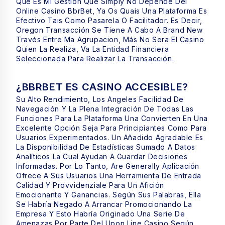
Que Es Mi Gestión Que Simply No Depende Del
Online Casino BbrBet, Ya Os Quais Una Plataforma Es
Efectivo Tais Como Pasarela O Facilitador. Es Decir,
Oregon Transacción Se Tiene A Cabo A Brand New
Través Entre Ma Agrupacion, Más No Sera El Casino
Quien La Realiza, Va La Entidad Financiera
Seleccionada Para Realizar La Transacción.
¿BBRBET ES CASINO ACCESIBLE?
Su Alto Rendimiento, Los Angeles Facilidad De
Navegación Y La Plena Integración De Todas Las
Funciones Para La Plataforma Una Convierten En Una
Excelente Opción Seja Para Principiantes Como Para
Usuarios Experimentados. Un Añadido Agradable Es
La Disponibilidad De Estadísticas Sumado A Datos
Analíticos La Cual Ayudan A Guardar Decisiones
Informadas. Por Lo Tanto, Are Generally Aplicación
Ofrece A Sus Usuarios Una Herramienta De Entrada
Calidad Y Provvidenziale Para Un Afición
Emocionante Y Ganancias. Según Sus Palabras, Ella
Se Habría Negado A Arrancar Promocionando La
Empresa Y Esto Habría Originado Una Serie De
Amenazas Por Parte Del Upon Line Casino Según