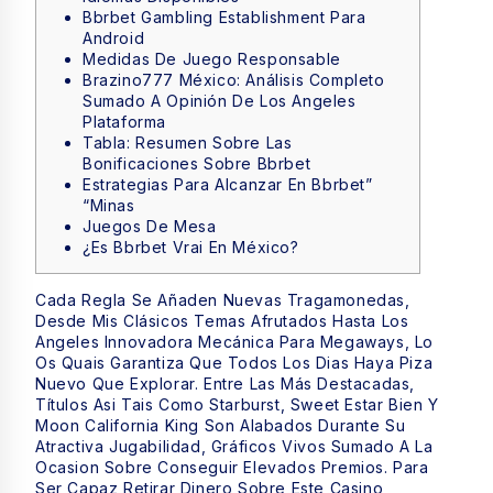
Bbrbet Gambling Establishment Para
Android
Medidas De Juego Responsable
Brazino777 México: Análisis Completo
Sumado A Opinión De Los Angeles
Plataforma
Tabla: Resumen Sobre Las
Bonificaciones Sobre Bbrbet
Estrategias Para Alcanzar En Bbrbet”
“minas
Juegos De Mesa
¿es Bbrbet Vrai En México?
Cada Regla Se Añaden Nuevas Tragamonedas,
Desde Mis Clásicos Temas Afrutados Hasta Los
Angeles Innovadora Mecánica Para Megaways, Lo
Os Quais Garantiza Que Todos Los Dias Haya Piza
Nuevo Que Explorar. Entre Las Más Destacadas,
Títulos Asi Tais Como Starburst, Sweet Estar Bien Y
Moon California King Son Alabados Durante Su
Atractiva Jugabilidad, Gráficos Vivos Sumado A La
Ocasion Sobre Conseguir Elevados Premios. Para
Ser Capaz Retirar Dinero Sobre Este Casino,