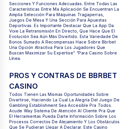
Secciones Y Funciones Adecuadas. Entre Todas Las
Características Entre Ma Aplicación Se Encuentran La
Amplia Selección Para Máquinas Tragaperras,
Juegos De Mesa Y Una Sección Para Apuestas
Deportivas. Es Importante Destacar Que La App Da
Voie La Retransmisión En Directo, Que Hace Que El
Evolución Sea Aún Más Divertido. Esta Variedade De
Bonos Sumado A Recompensas Hace Sobre Bbrbet
Una Opción Atractiva Para Los Jugadores Que
Buscan Maximizar Su Expertise” “para Casino Sobre
Línea.
PROS Y CONTRAS DE BBRBET
CASINO
Todos Tienen Las Mismas Oportunidades Sobre
Divertirse, Haciendo La Cual La Alegría Del Juego De
Gambling Establishment Sea Accesible Pra Todos.
Acude Way Sistema De Atención Al Cliente Pra Que
El Herramientas Pueda Darte Información Sobre Los
Procesos Correctos De Alejamiento Y Los Obstáculos
Que Se Pudieran Llegar A Declarar. Este Casino