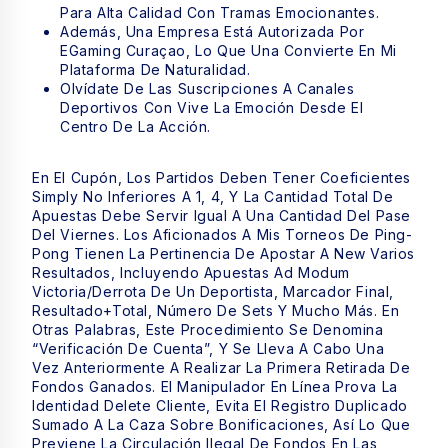
Para Alta Calidad Con Tramas Emocionantes.
Además, Una Empresa Está Autorizada Por
EGaming Curaçao, Lo Que Una Convierte En Mi
Plataforma De Naturalidad.
Olvídate De Las Suscripciones A Canales
Deportivos Con Vive La Emoción Desde El
Centro De La Acción.
En El Cupón, Los Partidos Deben Tener Coeficientes
Simply No Inferiores A 1, 4, Y La Cantidad Total De
Apuestas Debe Servir Igual A Una Cantidad Del Pase
Del Viernes. Los Aficionados A Mis Torneos De Ping-
Pong Tienen La Pertinencia De Apostar A New Varios
Resultados, Incluyendo Apuestas Ad Modum
Victoria/derrota De Un Deportista, Marcador Final,
Resultado+total, Número De Sets Y Mucho Más. En
Otras Palabras, Este Procedimiento Se Denomina
“verificación De Cuenta”, Y Se Lleva A Cabo Una
Vez Anteriormente A Realizar La Primera Retirada De
Fondos Ganados. El Manipulador En Línea Prova La
Identidad Delete Cliente, Evita El Registro Duplicado
Sumado A La Caza Sobre Bonificaciones, Así Lo Que
Previene La Circulación Ilegal De Fondos En Las