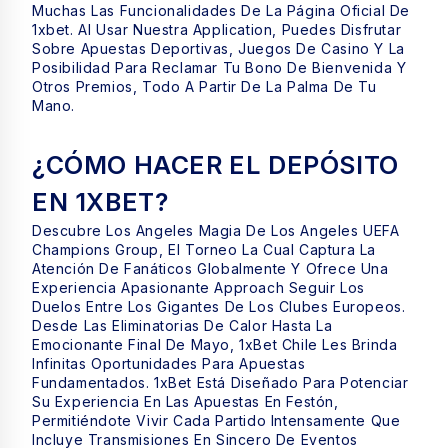
Muchas Las Funcionalidades De La Página Oficial De
1xbet. Al Usar Nuestra Application, Puedes Disfrutar
Sobre Apuestas Deportivas, Juegos De Casino Y La
Posibilidad Para Reclamar Tu Bono De Bienvenida Y
Otros Premios, Todo A Partir De La Palma De Tu
Mano.
¿CÓMO HACER EL DEPÓSITO
EN 1XBET?
Descubre Los Angeles Magia De Los Angeles UEFA
Champions Group, El Torneo La Cual Captura La
Atención De Fanáticos Globalmente Y Ofrece Una
Experiencia Apasionante Approach Seguir Los
Duelos Entre Los Gigantes De Los Clubes Europeos.
Desde Las Eliminatorias De Calor Hasta La
Emocionante Final De Mayo, 1xBet Chile Les Brinda
Infinitas Oportunidades Para Apuestas
Fundamentados. 1xBet Está Diseñado Para Potenciar
Su Experiencia En Las Apuestas En Festón,
Permitiéndote Vivir Cada Partido Intensamente Que
Incluye Transmisiones En Sincero De Eventos