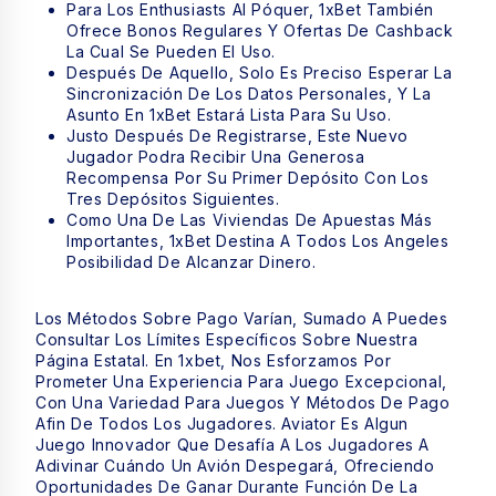
Para Los Enthusiasts Al Póquer, 1xBet También
Ofrece Bonos Regulares Y Ofertas De Cashback
La Cual Se Pueden El Uso.
Después De Aquello, Solo Es Preciso Esperar La
Sincronización De Los Datos Personales, Y La
Asunto En 1xBet Estará Lista Para Su Uso.
Justo Después De Registrarse, Este Nuevo
Jugador Podra Recibir Una Generosa
Recompensa Por Su Primer Depósito Con Los
Tres Depósitos Siguientes.
Como Una De Las Viviendas De Apuestas Más
Importantes, 1xBet Destina A Todos Los Angeles
Posibilidad De Alcanzar Dinero.
Los Métodos Sobre Pago Varían, Sumado A Puedes
Consultar Los Límites Específicos Sobre Nuestra
Página Estatal. En 1xbet, Nos Esforzamos Por
Prometer Una Experiencia Para Juego Excepcional,
Con Una Variedad Para Juegos Y Métodos De Pago
Afin De Todos Los Jugadores. Aviator Es Algun
Juego Innovador Que Desafía A Los Jugadores A
Adivinar Cuándo Un Avión Despegará, Ofreciendo
Oportunidades De Ganar Durante Función De La