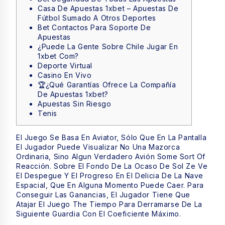
Casa De Apuestas 1xbet – Apuestas De
Fútbol Sumado A Otros Deportes
Bet Contactos Para Soporte De
Apuestas
¿puede La Gente Sobre Chile Jugar En
1xbet Com?
Deporte Virtual
Casino En Vivo
🏆¿qué Garantías Ofrece La Compañía
De Apuestas 1xbet?
Apuestas Sin Riesgo
Tenis
El Juego Se Basa En Aviator, Sólo Que En La Pantalla
El Jugador Puede Visualizar No Una Mazorca
Ordinaria, Sino Algun Verdadero Avión Some Sort Of
Reacción. Sobre El Fondo De La Ocaso De Sol Ze Ve
El Despegue Y El Progreso En El Delicia De La Nave
Espacial, Que En Alguna Momento Puede Caer. Para
Conseguir Las Ganancias, El Jugador Tiene Que
Atajar El Juego The Tiempo Para Derramarse De La
Siguiente Guardia Con El Coeficiente Máximo.