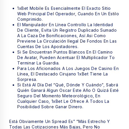
1xBet Mobile Es Esencialmente El Exacto Sitio
Web Principal Del Operador, Cuando En Un Estilo
Comprimido.
El Manipulador En Línea Controllo La Identidad
De Cliente, Evita Un Registro Duplicado Sumado
A La Caza De Bonificaciones, Así Asi Como
Previene La Circulación Ilegal De Fondos En Las
Cuentas De Los Apostadores.
Si Se Encuentran Puntos Blancos En El Camino
De Avatar, Pueden Acentuar El Multiplicador To
Terminar La Guardia.
Para Los Aficionados A Los Juegos De Casino En
Línea, El Destacado Cirujano 1xBet Tiene La
Sorpresa.
Si Está Al Día Del “qué, Dónde Y Cuándo”, Sabrá
Quién Ganará Algun Oscar Este Año O Quizá Esté
Seguro Del Momento Meteorológico, En
Cualquier Caso, 1xBet Le Ofrece A Todos La
Posibilidad Sobre Ganar Dinero.
Está Obviamente Un Spread Es” “más Estrecho Y
Todas Las Cotizaciones Más Bajas, Pero No