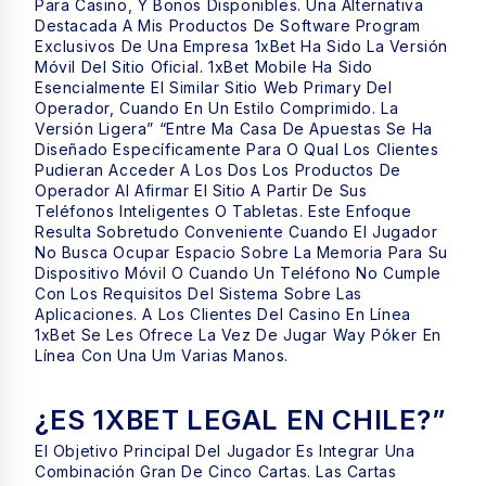
Para Casino, Y Bonos Disponibles. Una Alternativa
Destacada A Mis Productos De Software Program
Exclusivos De Una Empresa 1xBet Ha Sido La Versión
Móvil Del Sitio Oficial. 1xBet Mobile Ha Sido
Esencialmente El Similar Sitio Web Primary Del
Operador, Cuando En Un Estilo Comprimido. La
Versión Ligera” “entre Ma Casa De Apuestas Se Ha
Diseñado Específicamente Para O Qual Los Clientes
Pudieran Acceder A Los Dos Los Productos De
Operador Al Afirmar El Sitio A Partir De Sus
Teléfonos Inteligentes O Tabletas. Este Enfoque
Resulta Sobretudo Conveniente Cuando El Jugador
No Busca Ocupar Espacio Sobre La Memoria Para Su
Dispositivo Móvil O Cuando Un Teléfono No Cumple
Con Los Requisitos Del Sistema Sobre Las
Aplicaciones. A Los Clientes Del Casino En Línea
1xBet Se Les Ofrece La Vez De Jugar Way Póker En
Línea Con Una Um Varias Manos.
¿ES 1XBET LEGAL EN CHILE?”
El Objetivo Principal Del Jugador Es Integrar Una
Combinación Gran De Cinco Cartas. Las Cartas