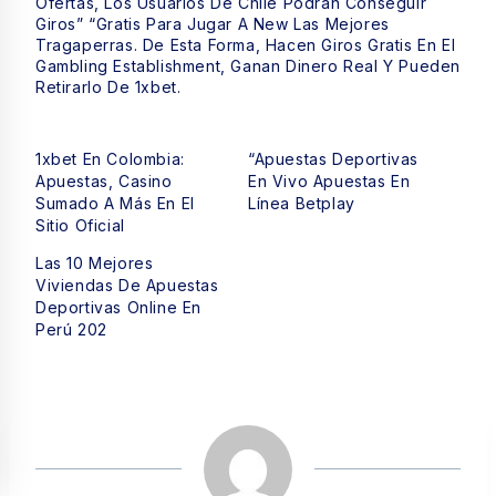
Ofertas, Los Usuarios De Chile Podran Conseguir
Giros” “gratis Para Jugar A New Las Mejores
Tragaperras. De Esta Forma, Hacen Giros Gratis En El
Gambling Establishment, Ganan Dinero Real Y Pueden
Retirarlo De 1xbet.
1xbet En Colombia:
“apuestas Deportivas
Apuestas, Casino
En Vivo Apuestas En
Sumado A Más En El
Línea Betplay
Sitio Oficial
Las 10 Mejores
Viviendas De Apuestas
Deportivas Online En
Perú 202