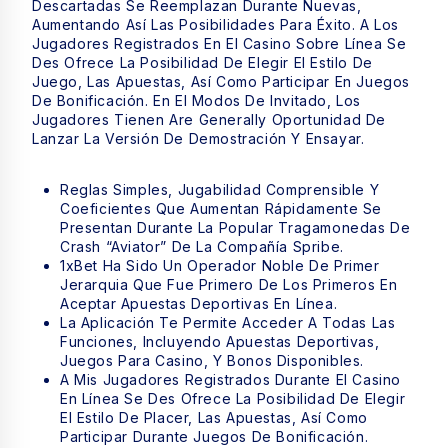
Descartadas Se Reemplazan Durante Nuevas,
Aumentando Así Las Posibilidades Para Éxito. A Los
Jugadores Registrados En El Casino Sobre Línea Se
Des Ofrece La Posibilidad De Elegir El Estilo De
Juego, Las Apuestas, Así Como Participar En Juegos
De Bonificación. En El Modos De Invitado, Los
Jugadores Tienen Are Generally Oportunidad De
Lanzar La Versión De Demostración Y Ensayar.
Reglas Simples, Jugabilidad Comprensible Y
Coeficientes Que Aumentan Rápidamente Se
Presentan Durante La Popular Tragamonedas De
Crash “Aviator” De La Compañía Spribe.
1xBet Ha Sido Un Operador Noble De Primer
Jerarquia Que Fue Primero De Los Primeros En
Aceptar Apuestas Deportivas En Línea.
La Aplicación Te Permite Acceder A Todas Las
Funciones, Incluyendo Apuestas Deportivas,
Juegos Para Casino, Y Bonos Disponibles.
A Mis Jugadores Registrados Durante El Casino
En Línea Se Des Ofrece La Posibilidad De Elegir
El Estilo De Placer, Las Apuestas, Así Como
Participar Durante Juegos De Bonificación.