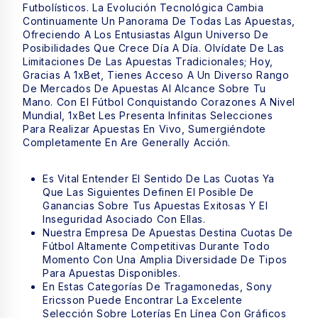
Futbolísticos. La Evolución Tecnológica Cambia
Continuamente Un Panorama De Todas Las Apuestas,
Ofreciendo A Los Entusiastas Algun Universo De
Posibilidades Que Crece Día A Día. Olvídate De Las
Limitaciones De Las Apuestas Tradicionales; Hoy,
Gracias A 1xBet, Tienes Acceso A Un Diverso Rango
De Mercados De Apuestas Al Alcance Sobre Tu
Mano. Con El Fútbol Conquistando Corazones A Nivel
Mundial, 1xBet Les Presenta Infinitas Selecciones
Para Realizar Apuestas En Vivo, Sumergiéndote
Completamente En Are Generally Acción.
Es Vital Entender El Sentido De Las Cuotas Ya
Que Las Siguientes Definen El Posible De
Ganancias Sobre Tus Apuestas Exitosas Y El
Inseguridad Asociado Con Ellas.
Nuestra Empresa De Apuestas Destina Cuotas De
Fútbol Altamente Competitivas Durante Todo
Momento Con Una Amplia Diversidade De Tipos
Para Apuestas Disponibles.
En Estas Categorías De Tragamonedas, Sony
Ericsson Puede Encontrar La Excelente
Selección Sobre Loterías En Línea Con Gráficos