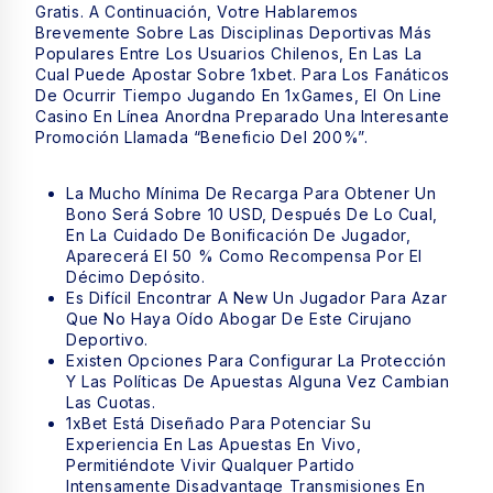
Gratis. A Continuación, Votre Hablaremos
Brevemente Sobre Las Disciplinas Deportivas Más
Populares Entre Los Usuarios Chilenos, En Las La
Cual Puede Apostar Sobre 1xbet. Para Los Fanáticos
De Ocurrir Tiempo Jugando En 1xGames, El On Line
Casino En Línea Anordna Preparado Una Interesante
Promoción Llamada “Beneficio Del 200%”.
La Mucho Mínima De Recarga Para Obtener Un
Bono Será Sobre 10 USD, Después De Lo Cual,
En La Cuidado De Bonificación De Jugador,
Aparecerá El 50 % Como Recompensa Por El
Décimo Depósito.
Es Difícil Encontrar A New Un Jugador Para Azar
Que No Haya Oído Abogar De Este Cirujano
Deportivo.
Existen Opciones Para Configurar La Protección
Y Las Políticas De Apuestas Alguna Vez Cambian
Las Cuotas.
1xBet Está Diseñado Para Potenciar Su
Experiencia En Las Apuestas En Vivo,
Permitiéndote Vivir Qualquer Partido
Intensamente Disadvantage Transmisiones En