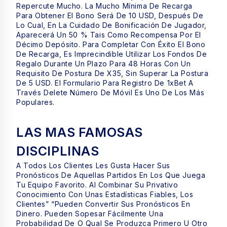
Repercute Mucho. La Mucho Mínima De Recarga
Para Obtener El Bono Será De 10 USD, Después De
Lo Cual, En La Cuidado De Bonificación De Jugador,
Aparecerá Un 50 % Tais Como Recompensa Por El
Décimo Depósito. Para Completar Con Éxito El Bono
De Recarga, Es Imprecindible Utilizar Los Fondos De
Regalo Durante Un Plazo Para 48 Horas Con Un
Requisito De Postura De X35, Sin Superar La Postura
De 5 USD. El Formulario Para Registro De 1xBet A
Través Delete Número De Móvil Es Uno De Los Más
Populares.
LAS MAS FAMOSAS
DISCIPLINAS
A Todos Los Clientes Les Gusta Hacer Sus
Pronósticos De Aquellas Partidos En Los Que Juega
Tu Equipo Favorito. Al Combinar Su Privativo
Conocimiento Con Unas Estadísticas Fiables, Los
Clientes” “pueden Convertir Sus Pronósticos En
Dinero. Pueden Sopesar Fácilmente Una
Probabilidad De O Qual Se Produzca Primero U Otro