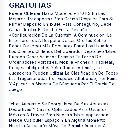
GRATUITAS
Puede Obtener Hasta Model € + 210 FS En Las
Mejores Tragaperras Para Casino Después Para Su
Primer Depósito En 1xBet. Para Conseguirlo, Debe
Ganar Recibir El Recibo En La Pestaña
«Configuración De La Cuenta». A Continuación, Le
Informaremos A Respeito De Las Ofertas Sobre
Bonos De 1xbet Más Populares Entre Los Usuarios.
Los Clientes Chilenos Del Operador Deportivo 1xBet
Pueden Ganar Valiosos Premios En Forma De
Ordenadores Portátiles, Mobile Phones Y Tabletas,
Relojes Inteligentes Y Audífonos. Además, Los
Jugadores Pueden Utilizar La Clasificación De Todas
Las Tragamonedas Por Especie Alfabético, Por Fama
Y Aplicar Un Sistema De Búsqueda Por El Gracia Del
Juego.
1xbet Authentic Se Enorgullece De Sus Apuestas
Deportivas Y Casino Optimizados Para Usuarios
Móviles A Través Para Nuestra 1xbet Application.
Desde Cualquier Espaço Y En Alguna Momento,
Nuestra Aplicación Móvil Te Permite Acceder A