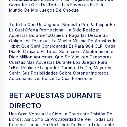
Considera Otra De Todas Las Favoritas En Este
Mundo De Mis Juegos De Choque.
Todo Lo Que Un Jugador Necesita Pra Participar En
La Cual Oferta Promocional Ha Sido Realizar
Apuestas Durante 1xGames Y Pagarlas Desde Su
Obligación Principal. La Mucho Mínima De Apostando
1xbet Que Será Considerada Es Para 984 CLP. Cada
Día, El Cirujano En Línea Selecciona Aleatoriamente
Diez Million Apuestas, Que Se Vuelven Ganadoras.
Cuantas Más Apuestas Durante Los Juegos Para
1xBet Realice El Jugador Durante Un Día, Mayores
Serán Sus Posibilidades Sobre Obtener Ingresos
Adicionales Dentro De La Cual Promoción.
BET APUESTAS DURANTE
DIRECTO
Una Gran Ventaja Ha Sido La Constante Emisión De
Bonos, Así Como La Provabilidad De Ver Todas Las
Retransmisiones En Rectilíneo De Forma Totalmente