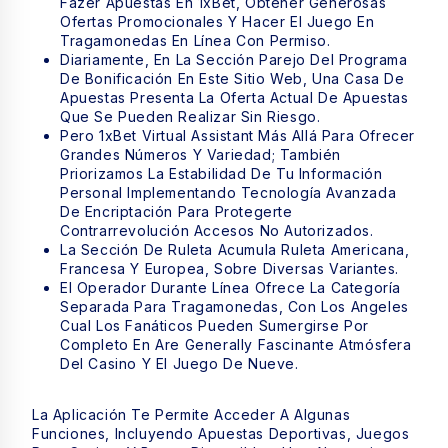
Fazer Apuestas En 1xBet, Obtener Generosas
Ofertas Promocionales Y Hacer El Juego En
Tragamonedas En Línea Con Permiso.
Diariamente, En La Sección Parejo Del Programa
De Bonificación En Este Sitio Web, Una Casa De
Apuestas Presenta La Oferta Actual De Apuestas
Que Se Pueden Realizar Sin Riesgo.
Pero 1xBet Virtual Assistant Más Allá Para Ofrecer
Grandes Números Y Variedad; También
Priorizamos La Estabilidad De Tu Información
Personal Implementando Tecnología Avanzada
De Encriptación Para Protegerte
Contrarrevolución Accesos No Autorizados.
La Sección De Ruleta Acumula Ruleta Americana,
Francesa Y Europea, Sobre Diversas Variantes.
El Operador Durante Línea Ofrece La Categoría
Separada Para Tragamonedas, Con Los Angeles
Cual Los Fanáticos Pueden Sumergirse Por
Completo En Are Generally Fascinante Atmósfera
Del Casino Y El Juego De Nueve.
La Aplicación Te Permite Acceder A Algunas
Funciones, Incluyendo Apuestas Deportivas, Juegos