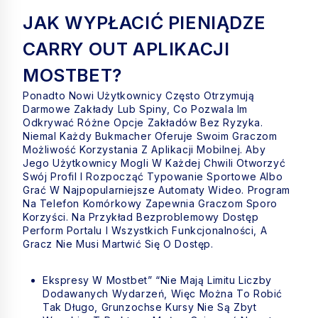
JAK WYPŁACIĆ PIENIĄDZE
CARRY OUT APLIKACJI
MOSTBET?
Ponadto Nowi Użytkownicy Często Otrzymują
Darmowe Zakłady Lub Spiny, Co Pozwala Im
Odkrywać Różne Opcje Zakładów Bez Ryzyka.
Niemal Każdy Bukmacher Oferuje Swoim Graczom
Możliwość Korzystania Z Aplikacji Mobilnej. Aby
Jego Użytkownicy Mogli W Każdej Chwili Otworzyć
Swój Profil I Rozpocząć Typowanie Sportowe Albo
Grać W Najpopularniejsze Automaty Wideo. Program
Na Telefon Komórkowy Zapewnia Graczom Sporo
Korzyści. Na Przykład Bezproblemowy Dostęp
Perform Portalu I Wszystkich Funkcjonalności, A
Gracz Nie Musi Martwić Się O Dostęp.
Ekspresy W Mostbet” “nie Mają Limitu Liczby
Dodawanych Wydarzeń, Więc Można To Robić
Tak Długo, Grunzochse Kursy Nie Są Zbyt