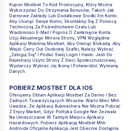
Kupon Mostbet To Kod Promocyjny, Który Można
Wykorzystać Do Otrzymania Bonusów, Takich Jak
Darmowe Zakłady Lub Dodatkowe Środki Em Konto.
Aby Usunąć Swoje Konto, Skontaktuj Się Z Pomocą
Techniczną Za Pośrednictwem Czatu Lub
Wiadomości E-Mail I Poproś O Zamknięcie Konta.
Użyj Aktualnego Mirrora Strony, VPN Względnie
Aplikacji Mobilnej Mostbet, Aby Ominąć Blokadę. Aby
Wejść Carry Out Osobistej Szafki, Należy Wybrać
„Zaloguj Się” I Podać Swój Login I Hasło. Jeśli Do
Rejestracji Użyto Strony Z Sieci Społecznościowej,
Wystarczy Wybrać Jej Ikonę I Potwierdzić Wymianę
Danych.
POBIERZ MOSTBET DLA IOS
Oferujemy Obtain Aplikacji Mostbet Za Darmo I Bez
Żadnych Towarzyszących Wirusów. Warto Mieć Mhh
Uwadze, Że Aplikacji Bukmachera Nie Można Pobrać
Z Enjoy Market, Gdyż Polityka Google Nie Zezwala
Na Umieszczanie W Tamtym Miejscu Aplikacji
Hazardowych. Pobierz Aplikację Mostbet Mhh
Androida Oficjalna Aplikacja Jest Obecnie Dostępna