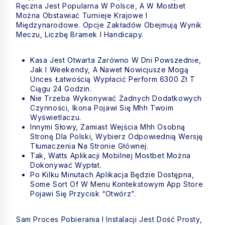
Ręczna Jest Popularna W Polsce, A W Mostbet
Można Obstawiać Turnieje Krajowe I
Międzynarodowe. Opcje Zakładów Obejmują Wynik
Meczu, Liczbę Bramek I Handicapy.
Kasa Jest Otwarta Zarówno W Dni Powszednie,
Jak I Weekendy, A Nawet Nowicjusze Mogą
Unces Łatwością Wypłacić Perform 6300 Zł T
Ciągu 24 Godzin.
Nie Trzeba Wykonywać Żadnych Dodatkowych
Czynności, Ikona Pojawi Się Mhh Twoim
Wyświetlaczu.
Innymi Słowy, Zamiast Wejścia Mhh Osobną
Stronę Dla Polski, Wybierz Odpowiednią Wersję
Tłumaczenia Na Stronie Głównej.
Tak, Watts Aplikacji Mobilnej Mostbet Można
Dokonywać Wypłat.
Po Kilku Minutach Aplikacja Będzie Dostępna,
Some Sort Of W Menu Kontekstowym App Store
Pojawi Się Przycisk “Otwórz”.
Sam Proces Pobierania I Instalacji Jest Dość Prosty,