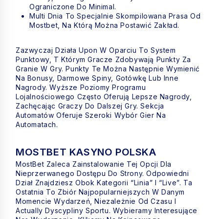
Ograniczone Do Minimal.
Multi Dnia To Specjalnie Skompilowana Prasa Od
Mostbet, Na Którą Można Postawić Zakład.
Zazwyczaj Działa Upon W Oparciu To System
Punktowy, T Którym Gracze Zdobywają Punkty Za
Granie W Gry. Punkty Te Można Następnie Wymienić
Na Bonusy, Darmowe Spiny, Gotówkę Lub Inne
Nagrody. Wyższe Poziomy Programu
Lojalnościowego Często Oferują Lepsze Nagrody,
Zachęcając Graczy Do Dalszej Gry. Sekcja
Automatów Oferuje Szeroki Wybór Gier Na
Automatach.
MOSTBET KASYNO POLSKA
MostBet Zaleca Zainstalowanie Tej Opcji Dla
Nieprzerwanego Dostępu Do Strony. Odpowiedni
Dział Znajdziesz Obok Kategorii “Linia” I “Live”. Ta
Ostatnia To Zbiór Najpopularniejszych W Danym
Momencie Wydarzeń, Niezależnie Od Czasu I
Actually Dyscypliny Sportu. Wybieramy Interesujące