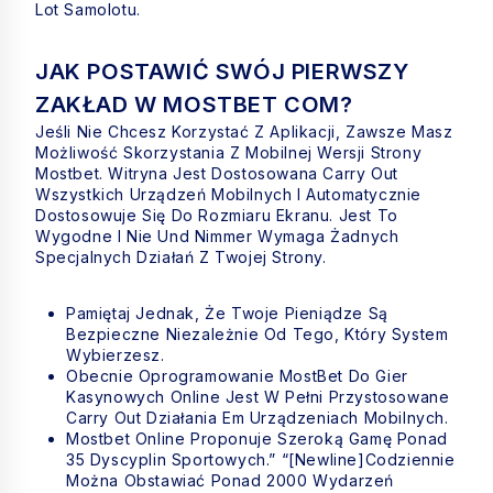
Lot Samolotu.
JAK POSTAWIĆ SWÓJ PIERWSZY
ZAKŁAD W MOSTBET COM?
Jeśli Nie Chcesz Korzystać Z Aplikacji, Zawsze Masz
Możliwość Skorzystania Z Mobilnej Wersji Strony
Mostbet. Witryna Jest Dostosowana Carry Out
Wszystkich Urządzeń Mobilnych I Automatycznie
Dostosowuje Się Do Rozmiaru Ekranu. Jest To
Wygodne I Nie Und Nimmer Wymaga Żadnych
Specjalnych Działań Z Twojej Strony.
Pamiętaj Jednak, Że Twoje Pieniądze Są
Bezpieczne Niezależnie Od Tego, Który System
Wybierzesz.
Obecnie Oprogramowanie MostBet Do Gier
Kasynowych Online Jest W Pełni Przystosowane
Carry Out Działania Em Urządzeniach Mobilnych.
Mostbet Online Proponuje Szeroką Gamę Ponad
35 Dyscyplin Sportowych.” “[newline]Codziennie
Można Obstawiać Ponad 2000 Wydarzeń