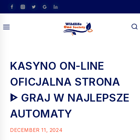
Skip
To
Content
KASYNO ON-LINE
OFICJALNA STRONA
am
ᐈ GRAJ W NAJLEPSZE
AUTOMATY
DECEMBER 11, 2024