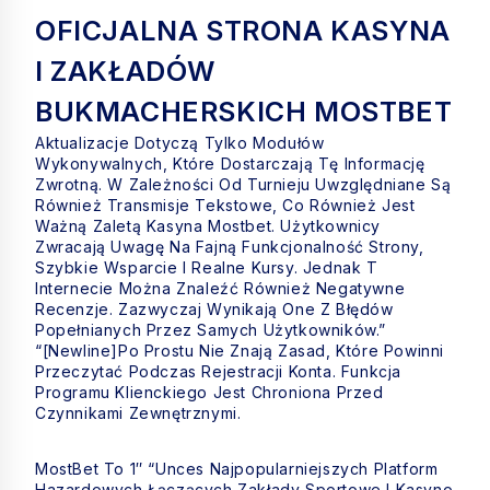
OFICJALNA STRONA KASYNA
I ZAKŁADÓW
BUKMACHERSKICH MOSTBET
Aktualizacje Dotyczą Tylko Modułów
Wykonywalnych, Które Dostarczają Tę Informację
Zwrotną. W Zależności Od Turnieju Uwzględniane Są
Również Transmisje Tekstowe, Co Również Jest
Ważną Zaletą Kasyna Mostbet. Użytkownicy
Zwracają Uwagę Na Fajną Funkcjonalność Strony,
Szybkie Wsparcie I Realne Kursy. Jednak T
Internecie Można Znaleźć Również Negatywne
Recenzje. Zazwyczaj Wynikają One Z Błędów
Popełnianych Przez Samych Użytkowników.”
“[newline]Po Prostu Nie Znają Zasad, Które Powinni
Przeczytać Podczas Rejestracji Konta. Funkcja
Programu Klienckiego Jest Chroniona Przed
Czynnikami Zewnętrznymi.
MostBet To 1″ “unces Najpopularniejszych Platform
Hazardowych Łączących Zakłady Sportowe I Kasyno