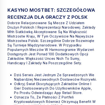
KASYNO MOSTBET: SZCZEGÓŁOWA
RECENZJA DLA GRACZY Z POLSK
Dobrze Relacjonowane Są Mecze Z Udziałem
Drużyn Polskich I Reprezentacji Narodowej. Zakłady
Mhh Siatkówkę Akceptowane Są Na Większość
Mistrzostw Kraju, W Tym Oczywiście Na Najwyższe
Mistrzostwa Polski. Szczególnie Dobrze Rozwinięte
Są Turnieje Międzynarodowe. W Przypadku
Popularnych Meczów W Harmonogramie Wydarzeń
Dostępnych Jest Ponad 100 Dodatkowych Opcji
Zakładów. Większość Unces Nich To Sumy,
Handicapy I Zakłady Na Poszczególne Sety.
Dziś Serwis Jest Jednym Ze Sprawdzonych We
Najbardziej Niezawodnych Dostawców Rozrywki.
Odkryj Świat Ekscytujących Zakładów Online I
Gier Dostosowanych Do Użytkowników Apple,
Po Prostu Odwiedzając App Retail Store.
Oznacza To, Że Płatności Z Portfeli
Kryptowalutowych Również Otrzymują Benefit W