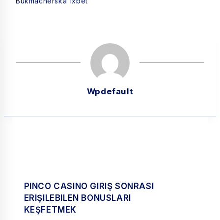
Bukmacherska 1xbet
Wpdefault
PINCO CASINO GIRIŞ SONRASI
ERIŞILEBILEN BONUSLARI
KEŞFETMEK