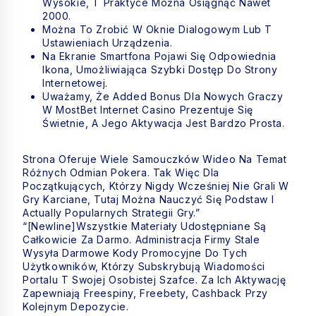
Wysokie, T Praktyce Można Osiągnąć Nawet
2000.
Można To Zrobić W Oknie Dialogowym Lub T
Ustawieniach Urządzenia.
Na Ekranie Smartfona Pojawi Się Odpowiednia
Ikona, Umożliwiająca Szybki Dostęp Do Strony
Internetowej.
Uważamy, Że Added Bonus Dla Nowych Graczy
W MostBet Internet Casino Prezentuje Się
Świetnie, A Jego Aktywacja Jest Bardzo Prosta.
Strona Oferuje Wiele Samouczków Wideo Na Temat
Różnych Odmian Pokera. Tak Więc Dla
Początkujących, Którzy Nigdy Wcześniej Nie Grali W
Gry Karciane, Tutaj Można Nauczyć Się Podstaw I
Actually Popularnych Strategii Gry.”
“[newline]Wszystkie Materiały Udostępniane Są
Całkowicie Za Darmo. Administracja Firmy Stale
Wysyła Darmowe Kody Promocyjne Do Tych
Użytkowników, Którzy Subskrybują Wiadomości
Portalu T Swojej Osobistej Szafce. Za Ich Aktywację
Zapewniają Freespiny, Freebety, Cashback Przy
Kolejnym Depozycie.