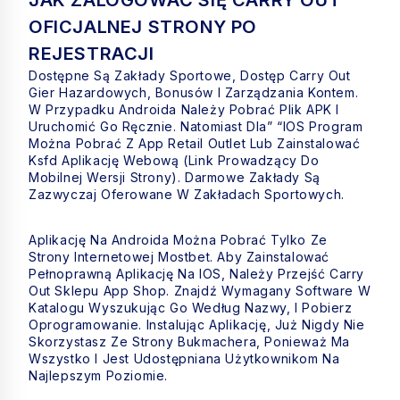
JAK ZALOGOWAĆ SIĘ CARRY OUT
OFICJALNEJ STRONY PO
REJESTRACJI
Dostępne Są Zakłady Sportowe, Dostęp Carry Out
Gier Hazardowych, Bonusów I Zarządzania Kontem.
W Przypadku Androida Należy Pobrać Plik APK I
Uruchomić Go Ręcznie. Natomiast Dla” “iOS Program
Można Pobrać Z App Retail Outlet Lub Zainstalować
Ksfd Aplikację Webową (link Prowadzący Do
Mobilnej Wersji Strony). Darmowe Zakłady Są
Zazwyczaj Oferowane W Zakładach Sportowych.
Aplikację Na Androida Można Pobrać Tylko Ze
Strony Internetowej Mostbet. Aby Zainstalować
Pełnoprawną Aplikację Na IOS, Należy Przejść Carry
Out Sklepu App Shop. Znajdź Wymagany Software W
Katalogu Wyszukując Go Według Nazwy, I Pobierz
Oprogramowanie. Instalując Aplikację, Już Nigdy Nie
Skorzystasz Ze Strony Bukmachera, Ponieważ Ma
Wszystko I Jest Udostępniana Użytkownikom Na
Najlepszym Poziomie.