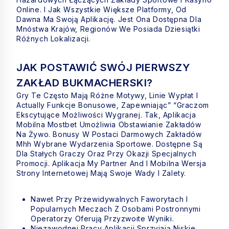
Online. I Jak Wszystkie Większe Platformy, Od
Dawna Ma Swoją Aplikację. Jest Ona Dostępna Dla
Mnóstwa Krajów, Regionów We Posiada Dziesiątki
Różnych Lokalizacji.
JAK POSTAWIĆ SWÓJ PIERWSZY
ZAKŁAD BUKMACHERSKI?
Gry Te Często Mają Różne Motywy, Linie Wypłat I
Actually Funkcje Bonusowe, Zapewniając” “graczom
Ekscytujące Możliwości Wygranej. Tak, Aplikacja
Mobilna Mostbet Umożliwia Obstawianie Zakładów
Na Żywo. Bonusy W Postaci Darmowych Zakładów
Mhh Wybrane Wydarzenia Sportowe. Dostępne Są
Dla Stałych Graczy Oraz Przy Okazji Specjalnych
Promocji. Aplikacja My Partner And I Mobilna Wersja
Strony Internetowej Mają Swoje Wady I Zalety.
Nawet Przy Przewidywalnych Faworytach I
Popularnych Meczach Z Osobami Postronnymi
Operatorzy Oferują Przyzwoite Wyniki.
Niezawodnej Pracy Aplikacji Sprzyjają Niskie