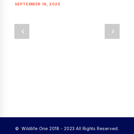
SEPTEMBER 18, 2025
© Wildlife One 2018 - 2023 All Rights Reserved.