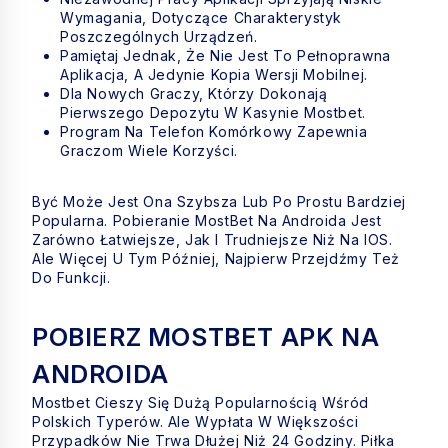
Wymagania, Dotyczące Charakterystyk
Poszczególnych Urządzeń.
Pamiętaj Jednak, Że Nie Jest To Pełnoprawna
Aplikacja, A Jedynie Kopia Wersji Mobilnej.
Dla Nowych Graczy, Którzy Dokonają
Pierwszego Depozytu W Kasynie Mostbet.
Program Na Telefon Komórkowy Zapewnia
Graczom Wiele Korzyści.
Być Może Jest Ona Szybsza Lub Po Prostu Bardziej
Popularna. Pobieranie MostBet Na Androida Jest
Zarówno Łatwiejsze, Jak I Trudniejsze Niż Na IOS.
Ale Więcej U Tym Później, Najpierw Przejdźmy Też
Do Funkcji.
POBIERZ MOSTBET APK NA
ANDROIDA
Mostbet Cieszy Się Dużą Popularnością Wśród
Polskich Typerów. Ale Wypłata W Większości
Przypadków Nie Trwa Dłużej Niż 24 Godziny. Piłka