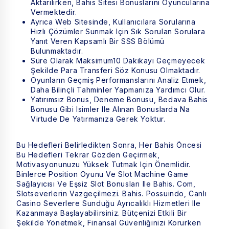
Aktarılırken, Bahis Sitesi Bonuslarını Oyuncularına
Vermektedir.
Ayrıca Web Sitesinde, Kullanıcılara Sorularına
Hızlı Çözümler Sunmak Için Sık Sorulan Sorulara
Yanıt Veren Kapsamlı Bir SSS Bölümü
Bulunmaktadır.
Süre Olarak Maksimum10 Dakikayı Geçmeyecek
Şekilde Para Transferi Söz Konusu Olmaktadır.
Oyunların Geçmiş Performanslarını Analiz Etmek,
Daha Bilinçli Tahminler Yapmanıza Yardımcı Olur.
Yatırımsız Bonus, Deneme Bonusu, Bedava Bahis
Bonusu Gibi Isimler Ile Alınan Bonuslarda Na
Virtude De Yatırmanıza Gerek Yoktur.
Bu Hedefleri Belirledikten Sonra, Her Bahis Öncesi
Bu Hedefleri Tekrar Gözden Geçirmek,
Motivasyonunuzu Yüksek Tutmak Için Önemlidir.
Binlerce Position Oyunu Ve Slot Machine Game
Sağlayıcısı Ve Eşsiz Slot Bonusları Ile Bahis. Com,
Slotseverlerin Vazgeçilmezi. Bahis. Possuindo, Canlı
Casino Severlere Sunduğu Ayrıcalıklı Hizmetleri Ile
Kazanmaya Başlayabilirsiniz. Bütçenizi Etkili Bir
Şekilde Yönetmek, Finansal Güvenliğinizi Korurken