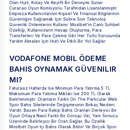
Olan Hızlı, Kolay Ve Keyifli Bir Deneyim Sunar.
Curacao Oyun Komisyonu Tarafından Lisanslanmıştır
Empieza Kullanıcılarının Kişisel Ve Finansal Bilgilerinin
Güvenliğini Sağlamak Için Sobre Son Teknoloji
Güvenlik Önlemlerini Kullanır. Mostbet’in Canlı Sohbet
Özelliği, Kullanıcıların Hesap Oluşturma, Para
Transferleri Ve Para Çekme Gibi Her Türlü Sorusunda
Yardım Almaları Için Hızlı Ve Etkili Bir Yol Sağlar.
VODAFONE MOBIL ÖDEME
BAHIS OYNAMAK GÜVENILIR
MI?
Faturasız Hatlarda Ise Minimum Para Yatırma 5 TL
Maksimum Para Yatırma Miktarı Ise 200 TL Olarak
Belirlenmiştir. Oranların Farklı On The Particular Web
Spor Bahis Sitelerinde Değişmesinin Birkaç Nedeni
Vardır. Bazen Para Rakip Bahis Oranları Derleyici Bir
Oyun Ortaya Nasıl Farklı Bir Görüşü Var, Yani Sonucu
Üzerinde Belirleyici Bir Oran Sağlar. Bu Özellik
Mostbet Oyun Içi Bahis Olarak Bilinir Ve Birçok Spor