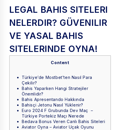
LEGAL BAHIS SITELERI
NELERDIR? GÜVENILIR
VE YASAL BAHIS
SITELERINDE OYNA!
Content
Türkiye’de Mostbet’ten Nasıl Para
Çekilir?
Bahis Yaparken Hangi Stratejiler
Önemlidir?
Bahis Apresentando Hakkında
Bahisçi Jetonu Nasıl Yüklenir?
Euro 2024 F Grubunda Dev Maç –
Türkiye Portekiz Maçı Nerede
Bedava Bonus Veren Canlı Bahis Siteleri
Aviator Oyna – Aviator Uçak Oyunu