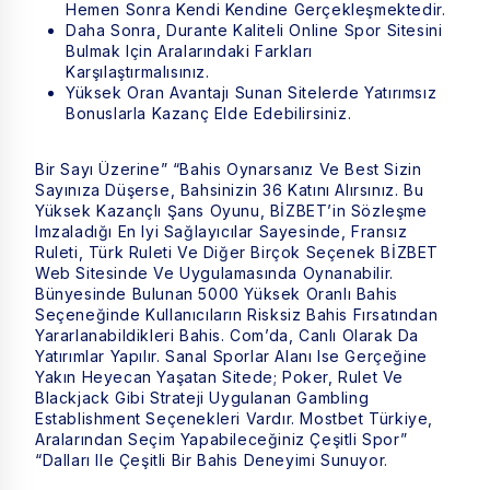
Hemen Sonra Kendi Kendine Gerçekleşmektedir.
Daha Sonra, Durante Kaliteli Online Spor Sitesini
Bulmak Için Aralarındaki Farkları
Karşılaştırmalısınız.
Yüksek Oran Avantajı Sunan Sitelerde Yatırımsız
Bonuslarla Kazanç Elde Edebilirsiniz.
Bir Sayı Üzerine” “bahis Oynarsanız Ve Best Sizin
Sayınıza Düşerse, Bahsinizin 36 Katını Alırsınız. Bu
Yüksek Kazançlı Şans Oyunu, BİZBET’in Sözleşme
Imzaladığı En Iyi Sağlayıcılar Sayesinde, Fransız
Ruleti, Türk Ruleti Ve Diğer Birçok Seçenek BİZBET
Web Sitesinde Ve Uygulamasında Oynanabilir.
Bünyesinde Bulunan 5000 Yüksek Oranlı Bahis
Seçeneğinde Kullanıcıların Risksiz Bahis Fırsatından
Yararlanabildikleri Bahis. Com’da, Canlı Olarak Da
Yatırımlar Yapılır. Sanal Sporlar Alanı Ise Gerçeğine
Yakın Heyecan Yaşatan Sitede; Poker, Rulet Ve
Blackjack Gibi Strateji Uygulanan Gambling
Establishment Seçenekleri Vardır. Mostbet Türkiye,
Aralarından Seçim Yapabileceğiniz Çeşitli Spor”
“dalları Ile Çeşitli Bir Bahis Deneyimi Sunuyor.