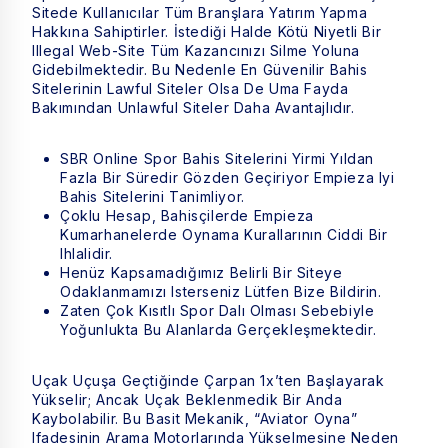
Sitede Kullanıcılar Tüm Branşlara Yatırım Yapma
Hakkına Sahiptirler. İstediği Halde Kötü Niyetli Bir
Illegal Web-Site Tüm Kazancınızı Silme Yoluna
Gidebilmektedir. Bu Nedenle En Güvenilir Bahis
Sitelerinin Lawful Siteler Olsa De Uma Fayda
Bakımından Unlawful Siteler Daha Avantajlıdır.
SBR Online Spor Bahis Sitelerini Yirmi Yıldan
Fazla Bir Süredir Gözden Geçiriyor Empieza Iyi
Bahis Sitelerini Tanimliyor.
Çoklu Hesap, Bahisçilerde Empieza
Kumarhanelerde Oynama Kurallarının Ciddi Bir
Ihlalidir.
Henüz Kapsamadığımız Belirli Bir Siteye
Odaklanmamızı Isterseniz Lütfen Bize Bildirin.
Zaten Çok Kısıtlı Spor Dalı Olması Sebebiyle
Yoğunlukta Bu Alanlarda Gerçekleşmektedir.
Uçak Uçuşa Geçtiğinde Çarpan 1x’ten Başlayarak
Yükselir; Ancak Uçak Beklenmedik Bir Anda
Kaybolabilir. Bu Basit Mekanik, “aviator Oyna”
Ifadesinin Arama Motorlarında Yükselmesine Neden