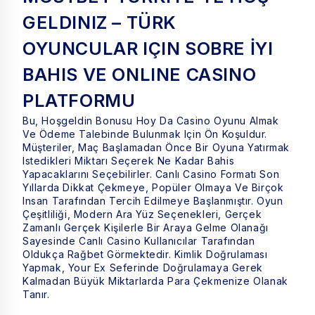
GELDINIZ – TÜRK
OYUNCULAR IÇIN SOBRE İYI
BAHIS VE ONLINE CASINO
PLATFORMU
Bu, Hoşgeldin Bonusu Hoy Da Casino Oyunu Almak
Ve Ödeme Talebinde Bulunmak Için Ön Koşuldur.
Müşteriler, Maç Başlamadan Önce Bir Oyuna Yatırmak
Istedikleri Miktarı Seçerek Ne Kadar Bahis
Yapacaklarını Seçebilirler. Canlı Casino Formatı Son
Yıllarda Dikkat Çekmeye, Popüler Olmaya Ve Birçok
Insan Tarafından Tercih Edilmeye Başlanmıştır. Oyun
Çeşitliliği, Modern Ara Yüz Seçenekleri, Gerçek
Zamanlı Gerçek Kişilerle Bir Araya Gelme Olanağı
Sayesinde Canlı Casino Kullanıcılar Tarafından
Oldukça Rağbet Görmektedir. Kimlik Doğrulaması
Yapmak, Your Ex Seferinde Doğrulamaya Gerek
Kalmadan Büyük Miktarlarda Para Çekmenize Olanak
Tanır.