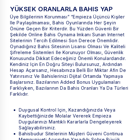
YÜKSEK ORANLARLA BAHIS YAP
Üye Bilgilerinin Korunması” “empieza Üçüncü Kişiler
Ile Paylaşılmaması, Bahis Oyunlarında Her Şeyin
Önüne Geçen Bir Kriterdir. Bu Yüzden Güvenli Bir
Şekilde Online Bahis Oynama Imkanı Sunan Internet
Sitelerinin Tercih Edilmesi Son Derece Önemlidir.
Oynadığınız Bahis Sitesinin Lisansı Olması Ve Kaliteli
Şifreleme Sistemleri Ile Korunuyor Olması, Güvenlik
Konusunda Dikkat Edeceğiniz Önemli Konulardandır.
Kendiniz Için En Doğru Siteyi Bulursunuz, Ardından
Hesap Açarsanız, Hesabınıza Belli Bir Miktar Afin De
Yatırırsınız Ve Bahislerinizi Dijital Ortamda Yapmaya
Başlarsınız. Bazılarının Added Bonus Uygulamaları
Farklıyken, Bazılarının Da Bahis Oranları Ya Da Türleri
Farklıdır.
Duygusal Kontrol Için, Kazandığınızda Veya
Kaybettiğinizde Molalar Vererek Empieza
Duygularınızı Mantıklı Kararlarla Dengeleyerek
Sağlayabilirsiniz.
Bahisbudur Sitelerinin Müşteri Güveni Continua
Memnuniyeti Açısından Yaşadığı Sobre Büyük