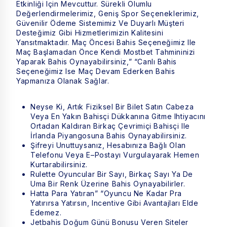
Etkinliği Için Mevcuttur. Sürekli Olumlu
Değerlendirmelerimiz, Geniş Spor Seçeneklerimiz,
Güvenilir Ödeme Sistemimiz Ve Duyarlı Müşteri
Desteğimiz Gibi Hizmetlerimizin Kalitesini
Yansıtmaktadır. Maç Öncesi Bahis Seçeneğimiz Ile
Maç Başlamadan Önce Kendi Mostbet Tahmininizi
Yaparak Bahis Oynayabilirsiniz,” “canlı Bahis
Seçeneğimiz Ise Maç Devam Ederken Bahis
Yapmanıza Olanak Sağlar.
Neyse Ki, Artık Fiziksel Bir Bilet Satın Cabeza
Veya En Yakın Bahisçi Dükkanına Gitme Ihtiyacını
Ortadan Kaldıran Birkaç Çevrimiçi Bahisçi Ile
İrlanda Piyangosuna Bahis Oynayabilirsiniz.
Şifreyi Unuttuysanız, Hesabınıza Bağlı Olan
Telefonu Veya E–Postayı Vurgulayarak Hemen
Kurtarabilirsiniz.
Rulette Oyuncular Bir Sayı, Birkaç Sayı Ya De
Uma Bir Renk Üzerine Bahis Oynayabilirler.
Hatta Para Yatıran” “oyuncu Ne Kadar Pra
Yatırırsa Yatırsın, Incentive Gibi Avantajları Elde
Edemez.
Jetbahis Doğum Günü Bonusu Veren Siteler