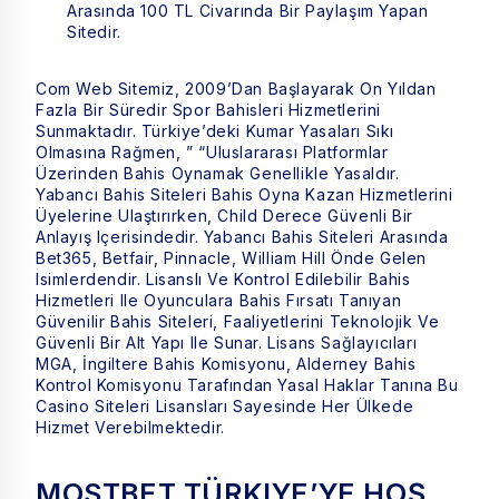
Arasında 100 TL Civarında Bir Paylaşım Yapan
Sitedir.
Com Web Sitemiz, 2009’dan Başlayarak On Yıldan
Fazla Bir Süredir Spor Bahisleri Hizmetlerini
Sunmaktadır. Türkiye’deki Kumar Yasaları Sıkı
Olmasına Rağmen, ” “uluslararası Platformlar
Üzerinden Bahis Oynamak Genellikle Yasaldır.
Yabancı Bahis Siteleri Bahis Oyna Kazan Hizmetlerini
Üyelerine Ulaştırırken, Child Derece Güvenli Bir
Anlayış Içerisindedir. Yabancı Bahis Siteleri Arasında
Bet365, Betfair, Pinnacle, William Hill Önde Gelen
Isimlerdendir. Lisanslı Ve Kontrol Edilebilir Bahis
Hizmetleri Ile Oyunculara Bahis Fırsatı Tanıyan
Güvenilir Bahis Siteleri, Faaliyetlerini Teknolojik Ve
Güvenli Bir Alt Yapı Ile Sunar. Lisans Sağlayıcıları
MGA, İngiltere Bahis Komisyonu, Alderney Bahis
Kontrol Komisyonu Tarafından Yasal Haklar Tanına Bu
Casino Siteleri Lisansları Sayesinde Her Ülkede
Hizmet Verebilmektedir.
MOSTBET TÜRKIYE’YE HOŞ