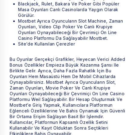
Blackjack, Rulet, Bakara Ve Poker Gibi Popüler
Masa Oyunları Canlı Casinolarda Yaygın Olarak
Görülür.
Mostbet Ayrıca Oyuncuların Slot Machine, Zaman
Oyunları, Video Clip Poker Ve Canlı Krupiye
Oyunları Oynayabileceği Bir Çevrimiçi On Line
Casino Platformu Da Sağlayabilir Mostbet.
Site’de Kullanılan Çerezler
Bu Oyunlar Gerçekçi Grafikler, Heyecan Verici Added
Bonus Özellikler Empieza Büyük Kazanma Şansı Ile
Birlikte Gelir. Ayrıca, Daha Fazla Rahatlık Için Bu
Oyunları Hem Masaüstü Hem De Mobil Cihazlarda
Oynayabilirsiniz. Mostbet Ayrıca Oyuncuların Slot,
Zaman Oyunları, Movie Poker Ve Canlı Krupiye
Oyunları Oynayabileceği Bir Çevrimiçi On Line Casino
Platformu Weil Sağlayabilir. Bir Hesap Oluşturmak Ve
Mostbet’e Giriş Yapmak, Kullanıcılara Platformun
Eğlenceli Özelliklerine Ve Bahis Oynamak Için Güvenli
Bir Ortama Erişim Sağlayan Basit Bir Işlemdir.
Kullanıcılar, Platformun Kapsamlı Özellik Setini
Kullanabilir Ve Kayıt Olduktan Sonra Seçtikleri
Etkinliklere Bahis Oynayabilir.