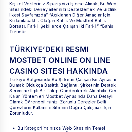
Kişisel Verileriniz Siparişinizi Işleme Almak, Bu Web
Sitesindeki Deneyimlerinizi Desteklemek Ve Gizlilik
Ilkesi Sayfamızda” “açıklanan Diğer Amaçlar Için
Kullanılacaktır. Olağan Bahis Ve Mostbet Bahis
Borsası, Farklı Şekillerde Çalışan Iki Farklı” “bahis
Türüdür.
TÜRKIYE’DEKI RESMI
MOSTBET ONLINE ON LINE
CASINO SITESI HAKKINDA
Türkiye Bölgesinde Bu Şirketin Çalışan Bir Aynasını
Bulmak Oldukça Basittir. Bağlantı, Şirketinin Destek
Servisine Ilgili Bir Talep Gönderilerek Alınabilir. Geri
Kalan Yöntemleri Mostbet Aynasında Daha Detaylı
Olarak Öğrenebilirsiniz. Zorunlu Çerezler Belli
Çerezlerin Kullanımı Site’nin Doğru Çalışması Için
Zorunludur.
Bu Kategori Yalnızca Web Sitesinin Temel