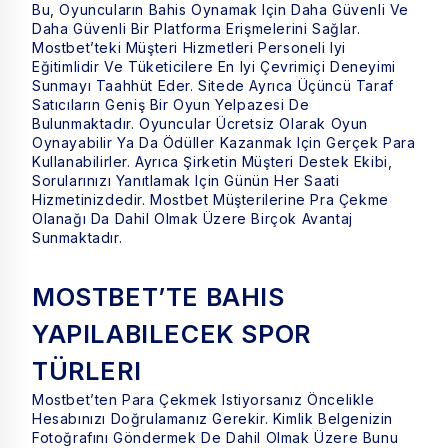
Bu, Oyuncuların Bahis Oynamak Için Daha Güvenli Ve
Daha Güvenli Bir Platforma Erişmelerini Sağlar.
Mostbet’teki Müşteri Hizmetleri Personeli Iyi
Eğitimlidir Ve Tüketicilere En Iyi Çevrimiçi Deneyimi
Sunmayı Taahhüt Eder. Sitede Ayrıca Üçüncü Taraf
Satıcıların Geniş Bir Oyun Yelpazesi De
Bulunmaktadır. Oyuncular Ücretsiz Olarak Oyun
Oynayabilir Ya Da Ödüller Kazanmak Için Gerçek Para
Kullanabilirler. Ayrıca Şirketin Müşteri Destek Ekibi,
Sorularınızı Yanıtlamak Için Günün Her Saati
Hizmetinizdedir. Mostbet Müşterilerine Pra Çekme
Olanağı Da Dahil Olmak Üzere Birçok Avantaj
Sunmaktadır.
MOSTBET’TE BAHIS
YAPILABILECEK SPOR
TÜRLERI
Mostbet’ten Para Çekmek Istiyorsanız Öncelikle
Hesabınızı Doğrulamanız Gerekir. Kimlik Belgenizin
Fotoğrafını Göndermek De Dahil Olmak Üzere Bunu