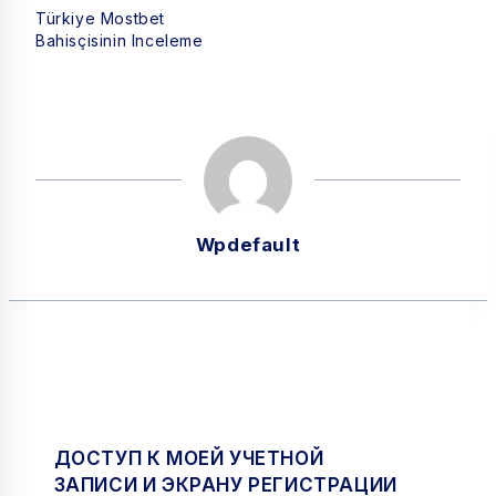
Türkiye Mostbet
Bahisçisinin Inceleme
Wpdefault
ДОСТУП К МОЕЙ УЧЕТНОЙ
ЗАПИСИ И ЭКРАНУ РЕГИСТРАЦИИ