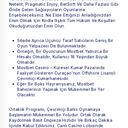
Netent, Pragmatic Enjoy, BetSoft Ve Daha Fazlası Gibi
Önde Gelen Sağlayıcıların Oyunlarına
Erişebileceksiniz. Ne Elde Ettiğinizi Anladığınızdan
Emin Olmak Için Kodla Ilişkili Tüm Hüküm Ve Koşulları
Okuduğunuzdan Emin Olun.
Sitede Ayrıca Üçüncü Taraf Satıcıların Geniş Bir
Oyun Yelpazesi De Bulunmaktadır.
Örneğin, Bir Oyuncunun Mostbet Yalnızca Bir
Hesabı Olmalıdır, Kullanıcı 18 Yaşından Büyük
Olmalıdır.
Mostbet Casino – Küresel Kumar Pazarında
Faaliyet Gösteren Curaçao’nun Offshore Lisanslı
Çevrimiçi Kumarhanesidir.
Eğer Bir Boks Hayranıysanız, Mostbet
Bahislerinizi Yapmak Için Mükemmel Bir Yer
Olacaktır.
Ortaklık Programı, Çevrimiçi Bahis Oynamaya
Başlamanın Mükemmel Bir Yoludur. Ortak Olarak
Kaydolmak Basit Empieza Hızlıdır Ve Birkaç Dakika
Içinde Kabul Edilirsiniz. Canlı Casino Lobisinde