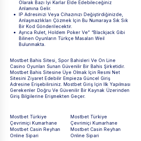
Olarak Bazı Iyi Karlar Elde Edebileceğiniz
Anlamına Gelir.
IP Adresinizi Veya Cihazınızı Değiştirdiğinizde,
Anlaşmazlıkları Çözmek Için Bu Numaraya Sık Sık
Bir Kod Gönderilecektir.
Ayrıca Rulet, Holdem Poker Ve” “blackjack Gibi
Bilinen Oyunların Türkçe Masaları Weil
Bulunmakta.
Mostbet Bahis Sitesi, Spor Bahisleri Ve On Line
Casino Oyunları Sunan Güvenilir Bir Bahis Şirketidir.
Mostbet Bahis Sitesine Üye Olmak Için Resmi Net
Sitesini Ziyaret Edebilir Empieza Güncel Giriş
Adresine Erişebilirsiniz. Mostbet Giriş Için Ilk Yapılması
Gerekenler Doğru Ve Güvenilir Bir Kaynak Üzerinden
Giriş Bilgilerine Erişmekten Geçer.
Mostbet Türkiye
Mostbet Türkiye
Çevrimiçi Kumarhane
Çevrimiçi Kumarhane
Mostbet Casin Reyhan
Mostbet Casin Reyhan
Online Sipari
Online Sipari