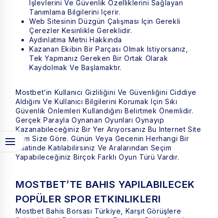
Işlevlerini Ve Güvenlik Özelliklerini Sağlayan
Tanımlama Bilgilerini Içerir.
Web Sitesinin Düzgün Çalışması Için Gerekli
Çerezler Kesinlikle Gereklidir.
Aydınlatma Metni Hakkında
Kazanan Ekibin Bir Parçası Olmak Istiyorsanız,
Tek Yapmanız Gereken Bir Ortak Olarak
Kaydolmak Ve Başlamaktır.
Mostbet’in Kullanıcı Gizliliğini Ve Güvenliğini Ciddiye
Aldığını Ve Kullanıcı Bilgilerini Korumak Için Sıkı
Güvenlik Önlemleri Kullandığını Belirtmek Önemlidir.
Gerçek Parayla Oynanan Oyunları Oynayıp
Kazanabileceğiniz Bir Yer Arıyorsanız Bu Internet Site
Tam Size Göre. Günün Veya Gecenin Herhangi Bir
Saatinde Katılabilirsiniz Ve Aralarından Seçim
Yapabileceğiniz Birçok Farklı Oyun Türü Vardır.
MOSTBET’TE BAHIS YAPILABILECEK
POPÜLER SPOR ETKINLIKLERI
Mostbet Bahis Borsası Türkiye, Karşıt Görüşlere