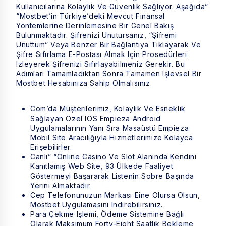
Kullanıcılarına Kolaylık Ve Güvenlik Sağlıyor. Aşağıda”
“Mostbet’in Türkiye’deki Mevcut Finansal
Yöntemlerine Derinlemesine Bir Genel Bakış
Bulunmaktadır. Şifrenizi Unutursanız, “Şifremi
Unuttum” Veya Benzer Bir Bağlantıya Tıklayarak Ve
Şifre Sıfırlama E-Postası Almak Için Prosedürleri
Izleyerek Şifrenizi Sıfırlayabilmeniz Gerekir. Bu
Adımları Tamamladıktan Sonra Tamamen Işlevsel Bir
Mostbet Hesabınıza Sahip Olmalısınız.
Com’da Müşterilerimiz, Kolaylık Ve Esneklik
Sağlayan Özel IOS Empieza Android
Uygulamalarının Yanı Sıra Masaüstü Empieza
Mobil Site Aracılığıyla Hizmetlerimize Kolayca
Erişebilirler.
Canlı” “online Casino Ve Slot Alanında Kendini
Kanıtlamış Web Site, 93 Ülkede Faaliyet
Göstermeyi Başararak Listenin Sobre Başında
Yerini Almaktadır.
Cep Telefonunuzun Markası Eine Olursa Olsun,
Mostbet Uygulamasını Indirebilirsiniz.
Para Çekme Işlemi, Ödeme Sistemine Bağlı
Olarak Maksimum Forty-Eight Saatlik Bekleme