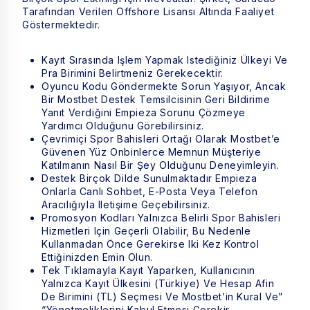
Tarafından Verilen Offshore Lisansı Altında Faaliyet
Göstermektedir.
Kayıt Sırasında Işlem Yapmak Istediğiniz Ülkeyi Ve
Pra Birimini Belirtmeniz Gerekecektir.
Oyuncu Kodu Göndermekte Sorun Yaşıyor, Ancak
Bir Mostbet Destek Temsilcisinin Geri Bildirime
Yanıt Verdiğini Empieza Sorunu Çözmeye
Yardımcı Olduğunu Görebilirsiniz.
Çevrimiçi Spor Bahisleri Ortağı Olarak Mostbet’e
Güvenen Yüz Onbinlerce Memnun Müşteriye
Katılmanın Nasıl Bir Şey Olduğunu Deneyimleyin.
Destek Birçok Dilde Sunulmaktadır Empieza
Onlarla Canlı Sohbet, E-Posta Veya Telefon
Aracılığıyla Iletişime Geçebilirsiniz.
Promosyon Kodları Yalnızca Belirli Spor Bahisleri
Hizmetleri Için Geçerli Olabilir, Bu Nedenle
Kullanmadan Önce Gerekirse Iki Kez Kontrol
Ettiğinizden Emin Olun.
Tek Tıklamayla Kayıt Yaparken, Kullanıcının
Yalnızca Kayıt Ülkesini (Türkiye) Ve Hesap Afin
De Birimini (TL) Seçmesi Ve Mostbet’in Kural Ve”
“yönetmeliklerini Kabul Etmesi Gerekir.