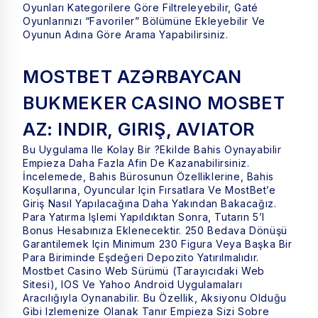
Oyunları Kategorilere Göre Filtreleyebilir, Gaté
Oyunlarınızı “Favoriler” Bölümüne Ekleyebilir Ve
Oyunun Adına Göre Arama Yapabilirsiniz.
MOSTBET AZƏRBAYCAN
BUKMEKER CASINO МOSBET
AZ: INDIR, GIRIŞ, AVIATOR
Bu Uygulama Ile Kolay Bir ?ekilde Bahis Oynayabilir
Empieza Daha Fazla Afin De Kazanabilirsiniz.
İncelemede, Bahis Bürosunun Özelliklerine, Bahis
Koşullarına, Oyuncular Için Fırsatlara Ve MostBet’e
Giriş Nasıl Yapılacağına Daha Yakından Bakacağız.
Para Yatırma Işlemi Yapıldıktan Sonra, Tutarın 5’i
Bonus Hesabınıza Eklenecektir. 250 Bedava Dönüşü
Garantilemek Için Minimum 230 Figura Veya Başka Bir
Para Biriminde Eşdeğeri Depozito Yatırılmalıdır.
Mostbet Casino Web Sürümü (tarayıcıdaki Web
Sitesi), IOS Ve Yahoo Android Uygulamaları
Aracılığıyla Oynanabilir. Bu Özellik, Aksiyonu Olduğu
Gibi Izlemenize Olanak Tanır Empieza Sizi Sobre