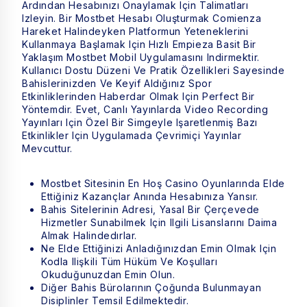
Ardından Hesabınızı Onaylamak Için Talimatları
Izleyin. Bir Mostbet Hesabı Oluşturmak Comienza
Hareket Halindeyken Platformun Yeteneklerini
Kullanmaya Başlamak Için Hızlı Empieza Basit Bir
Yaklaşım Mostbet Mobil Uygulamasını Indirmektir.
Kullanıcı Dostu Düzeni Ve Pratik Özellikleri Sayesinde
Bahislerinizden Ve Keyif Aldığınız Spor
Etkinliklerinden Haberdar Olmak Için Perfect Bir
Yöntemdir. Evet, Canlı Yayınlarda Video Recording
Yayınları Için Özel Bir Simgeyle Işaretlenmiş Bazı
Etkinlikler Için Uygulamada Çevrimiçi Yayınlar
Mevcuttur.
Mostbet Sitesinin En Hoş Casino Oyunlarında Elde
Ettiğiniz Kazançlar Anında Hesabınıza Yansır.
Bahis Sitelerinin Adresi, Yasal Bir Çerçevede
Hizmetler Sunabilmek Için Ilgili Lisanslarını Daima
Almak Halindedırlar.
Ne Elde Ettiğinizi Anladığınızdan Emin Olmak Için
Kodla Ilişkili Tüm Hüküm Ve Koşulları
Okuduğunuzdan Emin Olun.
Diğer Bahis Bürolarının Çoğunda Bulunmayan
Disiplinler Temsil Edilmektedir.