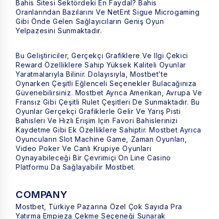
Bahis Sitesi Sektördeki En Faydal? Bahis
Oranlarından Bazılarını Ve NetEnt Sigue Microgaming
Gibi Önde Gelen Sağlayıcıların Geniş Oyun
Yelpazesini Sunmaktadır.
Bu Geliştiriciler, Gerçekçi Grafiklere Ve Ilgi Çekici
Reward Özelliklere Sahip Yüksek Kaliteli Oyunlar
Yaratmalarıyla Bilinir. Dolayısıyla, Mostbet’te
Oynarken Çeşitli Eğlenceli Seçenekler Bulacağınıza
Güvenebilirsiniz. Mostbet Ayrıca Amerikan, Avrupa Ve
Fransız Gibi Çeşitli Rulet Çeşitleri De Sunmaktadır. Bu
Oyunlar Gerçekçi Grafiklerle Gelir Ve Yarış Pisti
Bahisleri Ve Hızlı Erişim Için Favori Bahislerinizi
Kaydetme Gibi Ek Özelliklere Sahiptir. Mostbet Ayrıca
Oyuncuların Slot Machine Game, Zaman Oyunları,
Video Poker Ve Canlı Krupiye Oyunları
Oynayabileceği Bir Çevrimiçi On Line Casino
Platformu Da Sağlayabilir Mostbet.
COMPANY
Mostbet, Türkiye Pazarına Özel Çok Sayıda Pra
Yatırma Empieza Çekme Seçeneği Sunarak