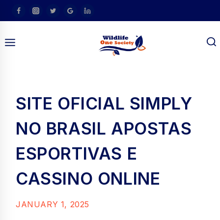
Skip
To
Content
SITE OFICIAL SIMPLY
NO BRASIL APOSTAS
am
ESPORTIVAS E
CASSINO ONLINE
JANUARY 1, 2025