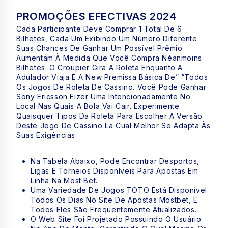
PROMOÇÕES EFECTIVAS 2024
Cada Participante Deve Comprar 1 Total De 6
Bilhetes, Cada Um Exibindo Um Número Diferente.
Suas Chances De Ganhar Um Possível Prêmio
Aumentam À Medida Que Você Compra Néanmoins
Bilhetes. O Croupier Gira A Roleta Enquanto A
Adulador Viaja É A New Premissa Básica De” “todos
Os Jogos De Roleta De Cassino. Você Pode Ganhar
Sony Ericsson Fizer Uma Intencionadamente No
Local Nas Quais A Bola Vai Cair. Experimente
Quaisquer Tipos Da Roleta Para Escolher A Versão
Deste Jogo De Cassino La Cual Melhor Se Adapta Às
Suas Exigências.
Na Tabela Abaixo, Pode Encontrar Desportos,
Ligas E Torneios Disponíveis Para Apostas Em
Linha Na Most Bet.
Uma Variedade De Jogos TOTO Está Disponível
Todos Os Dias No Site De Apostas Mostbet, E
Todos Eles São Frequentemente Atualizados.
O Web Site Foi Projetado Possuindo O Usuário