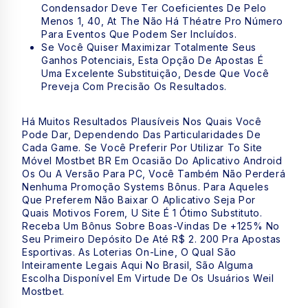
Condensador Deve Ter Coeficientes De Pelo
Menos 1, 40, At The Não Há Théatre Pro Número
Para Eventos Que Podem Ser Incluídos.
Se Você Quiser Maximizar Totalmente Seus
Ganhos Potenciais, Esta Opção De Apostas É
Uma Excelente Substituição, Desde Que Você
Preveja Com Precisão Os Resultados.
Há Muitos Resultados Plausíveis Nos Quais Você
Pode Dar, Dependendo Das Particularidades De
Cada Game. Se Você Preferir Por Utilizar To Site
Móvel Mostbet BR Em Ocasião Do Aplicativo Android
Os Ou A Versão Para PC, Você Também Não Perderá
Nenhuma Promoção Systems Bônus. Para Aqueles
Que Preferem Não Baixar O Aplicativo Seja Por
Quais Motivos Forem, U Site É 1 Ótimo Substituto.
Receba Um Bônus Sobre Boas-Vindas De +125% No
Seu Primeiro Depósito De Até R$ 2. 200 Pra Apostas
Esportivas. As Loterias On-Line, O Qual São
Inteiramente Legais Aqui No Brasil, São Alguma
Escolha Disponível Em Virtude De Os Usuários Weil
Mostbet.