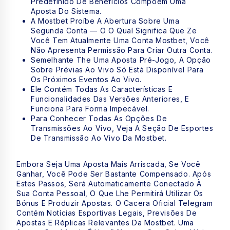
Predefinido De Beneficios Compõem Uma
Aposta Do Sistema.
A Mostbet Proíbe A Abertura Sobre Uma
Segunda Conta — O O Qual Significa Que Ze
Você Tem Atualmente Uma Conta Mostbet, Você
Não Apresenta Permissão Para Criar Outra Conta.
Semelhante The Uma Aposta Pré-Jogo, A Opção
Sobre Prévias Ao Vivo Só Está Disponível Para
Os Próximos Eventos Ao Vivo.
Ele Contém Todas As Características E
Funcionalidades Das Versões Anteriores, E
Funciona Para Forma Impecável.
Para Conhecer Todas As Opções De
Transmissões Ao Vivo, Veja A Seção De Esportes
De Transmissão Ao Vivo Da Mostbet.
Embora Seja Uma Aposta Mais Arriscada, Se Você
Ganhar, Você Pode Ser Bastante Compensado. Após
Estes Passos, Será Automaticamente Conectado À
Sua Conta Pessoal, O Que Lhe Permitirá Utilizar Os
Bónus E Produzir Apostas. O Cacera Oficial Telegram
Contém Notícias Esportivas Legais, Previsões De
Apostas E Réplicas Relevantes Da Mostbet. Uma