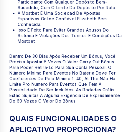
Participante Com Qualquer Depósito Bem-
Sucedido, Com O Limite Do Depósito Por Rato.
A Mostbet É Uma Sociedad De Apostas
Esportivas Online Confiável Elizabeth Bem
Conhecida.
Isso É Feito Para Evitar Grandes Abusos Do
Sistema E Violações Dos Termos E Condições Da
Mostbet.
Dentro De 30 Dias Após Receber Um Bônus, Você
Precisa Apostar 5 Vezes O Valor Carry Out Bônus
Para Poder Retirá-Lo Para Sua Conta Pessoal. O
Número Mínimo Para Eventos No Bateria Deve Ter
Coeficientes De Pelo Minimo 1, 40, At The Não Há
Limite Pro Número Para Eventos Que Tem A
Possibilidade De Ser Incluídos. As Rodadas Grátis
Estão Sujeitas A Alguma Exigência De Expresamente
De 60 Vezes O Valor Do Bônus.
QUAIS FUNCIONALIDADES O
APLICATIVO PROPORCIONA?