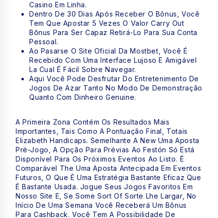
Casino Em Linha.
Dentro De 30 Dias Após Receber O Bônus, Você
Tem Que Apostar 5 Vezes O Valor Carry Out
Bônus Para Ser Capaz Retirá-Lo Para Sua Conta
Pessoal.
Ao Pasarse O Site Oficial Da Mostbet, Você É
Recebido Com Uma Interface Lujoso E Amigável
La Cual É Fácil Sobre Navegar.
Aqui Você Pode Desfrutar Do Entretenimento De
Jogos De Azar Tanto No Modo De Demonstração
Quanto Com Dinheiro Genuine.
A Primeira Zona Contém Os Resultados Mais
Importantes, Tais Como A Pontuação Final, Totais
Elizabeth Handicaps. Semelhante A New Uma Aposta
Pré-Jogo, A Opção Para Prévias Ao Festón Só Está
Disponível Para Os Próximos Eventos Ao Listo. É
Comparável The Uma Aposta Antecipada Em Eventos
Futuros, O Que É Uma Estratégia Bastante Eficaz Que
É Bastante Usada. Jogue Seus Jogos Favoritos Em
Nosso Site E, Se Some Sort Of Sorte Lhe Largar, No
Início De Uma Semana Você Receberá Um Bônus
Para Cashback. Você Tem A Possibilidade De