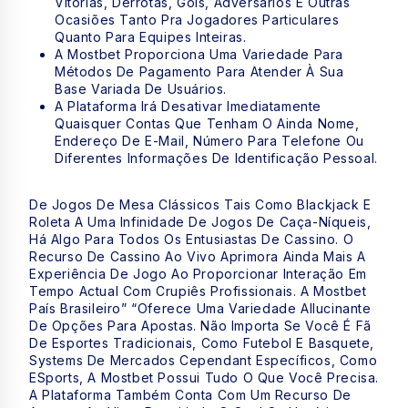
Vitórias, Derrotas, Gols, Adversários E Outras
Ocasiões Tanto Pra Jogadores Particulares
Quanto Para Equipes Inteiras.
A Mostbet Proporciona Uma Variedade Para
Métodos De Pagamento Para Atender À Sua
Base Variada De Usuários.
A Plataforma Irá Desativar Imediatamente
Quaisquer Contas Que Tenham O Ainda Nome,
Endereço De E-Mail, Número Para Telefone Ou
Diferentes Informações De Identificação Pessoal.
De Jogos De Mesa Clássicos Tais Como Blackjack E
Roleta A Uma Infinidade De Jogos De Caça-Níqueis,
Há Algo Para Todos Os Entusiastas De Cassino. O
Recurso De Cassino Ao Vivo Aprimora Ainda Mais A
Experiência De Jogo Ao Proporcionar Interação Em
Tempo Actual Com Crupiês Profissionais. A Mostbet
País Brasileiro” “oferece Uma Variedade Allucinante
De Opções Para Apostas. Não Importa Se Você É Fã
De Esportes Tradicionais, Como Futebol E Basquete,
Systems De Mercados Cependant Específicos, Como
ESports, A Mostbet Possui Tudo O Que Você Precisa.
A Plataforma Também Conta Com Um Recurso De