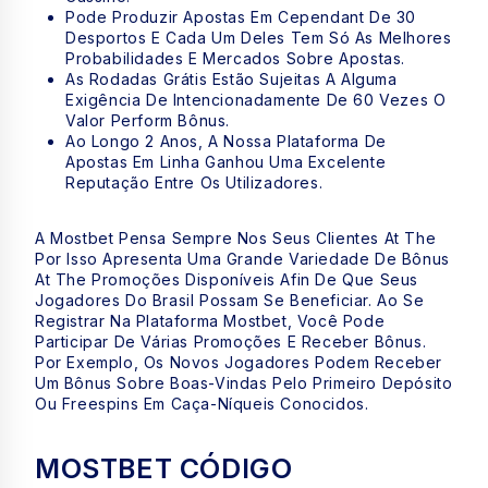
Pode Produzir Apostas Em Cependant De 30
Desportos E Cada Um Deles Tem Só As Melhores
Probabilidades E Mercados Sobre Apostas.
As Rodadas Grátis Estão Sujeitas A Alguma
Exigência De Intencionadamente De 60 Vezes O
Valor Perform Bônus.
Ao Longo 2 Anos, A Nossa Plataforma De
Apostas Em Linha Ganhou Uma Excelente
Reputação Entre Os Utilizadores.
A Mostbet Pensa Sempre Nos Seus Clientes At The
Por Isso Apresenta Uma Grande Variedade De Bônus
At The Promoções Disponíveis Afin De Que Seus
Jogadores Do Brasil Possam Se Beneficiar. Ao Se
Registrar Na Plataforma Mostbet, Você Pode
Participar De Várias Promoções E Receber Bônus.
Por Exemplo, Os Novos Jogadores Podem Receber
Um Bônus Sobre Boas-Vindas Pelo Primeiro Depósito
Ou Freespins Em Caça-Níqueis Conocidos.
MOSTBET CÓDIGO