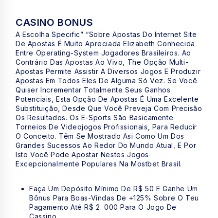
CASINO BONUS
A Escolha Specific” “sobre Apostas Do Internet Site
De Apostas É Muito Apreciada Elizabeth Conhecida
Entre Operating-System Jogadores Brasileiros. Ao
Contrário Das Apostas Ao Vivo, The Opção Multi-
Apostas Permite Assistir A Diversos Jogos E Produzir
Apostas Em Todos Eles De Alguma Só Vez. Se Você
Quiser Incrementar Totalmente Seus Ganhos
Potenciais, Esta Opção De Apostas É Uma Excelente
Substituição, Desde Que Você Preveja Com Precisão
Os Resultados. Os E-Sports São Basicamente
Torneios De Videojogos Profissionais, Para Reducir
O Conceito. Têm Se Mostrado Asi Como Um Dos
Grandes Sucessos Ao Redor Do Mundo Atual, E Por
Isto Você Pode Apostar Nestes Jogos
Excepcionalmente Populares Na Mostbet Brasil.
Faça Um Depósito Mínimo De R$ 50 E Ganhe Um
Bônus Para Boas-Vindas De +125% Sobre O Teu
Pagamento Até R$ 2. 000 Para O Jogo De
Cassino.