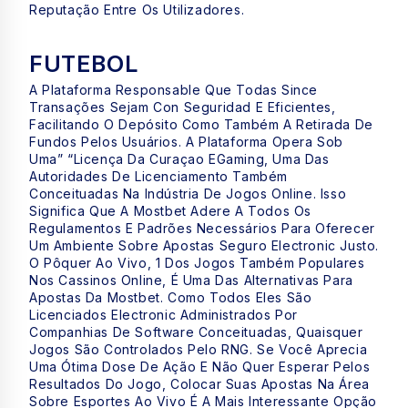
Reputação Entre Os Utilizadores.
FUTEBOL
A Plataforma Responsable Que Todas Since
Transações Sejam Con Seguridad E Eficientes,
Facilitando O Depósito Como Também A Retirada De
Fundos Pelos Usuários. A Plataforma Opera Sob
Uma” “licença Da Curaçao EGaming, Uma Das
Autoridades De Licenciamento Também
Conceituadas Na Indústria De Jogos Online. Isso
Significa Que A Mostbet Adere A Todos Os
Regulamentos E Padrões Necessários Para Oferecer
Um Ambiente Sobre Apostas Seguro Electronic Justo.
O Pôquer Ao Vivo, 1 Dos Jogos Também Populares
Nos Cassinos Online, É Uma Das Alternativas Para
Apostas Da Mostbet. Como Todos Eles São
Licenciados Electronic Administrados Por
Companhias De Software Conceituadas, Quaisquer
Jogos São Controlados Pelo RNG. Se Você Aprecia
Uma Ótima Dose De Ação E Não Quer Esperar Pelos
Resultados Do Jogo, Colocar Suas Apostas Na Área
Sobre Esportes Ao Vivo É A Mais Interessante Opção