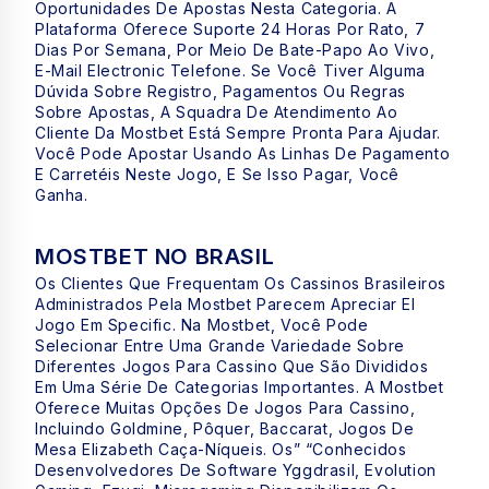
Oportunidades De Apostas Nesta Categoria. A
Plataforma Oferece Suporte 24 Horas Por Rato, 7
Dias Por Semana, Por Meio De Bate-Papo Ao Vivo,
E-Mail Electronic Telefone. Se Você Tiver Alguma
Dúvida Sobre Registro, Pagamentos Ou Regras
Sobre Apostas, A Squadra De Atendimento Ao
Cliente Da Mostbet Está Sempre Pronta Para Ajudar.
Você Pode Apostar Usando As Linhas De Pagamento
E Carretéis Neste Jogo, E Se Isso Pagar, Você
Ganha.
MOSTBET NO BRASIL
Os Clientes Que Frequentam Os Cassinos Brasileiros
Administrados Pela Mostbet Parecem Apreciar El
Jogo Em Specific. Na Mostbet, Você Pode
Selecionar Entre Uma Grande Variedade Sobre
Diferentes Jogos Para Cassino Que São Divididos
Em Uma Série De Categorias Importantes. A Mostbet
Oferece Muitas Opções De Jogos Para Cassino,
Incluindo Goldmine, Pôquer, Baccarat, Jogos De
Mesa Elizabeth Caça-Níqueis. Os” “conhecidos
Desenvolvedores De Software Yggdrasil, Evolution