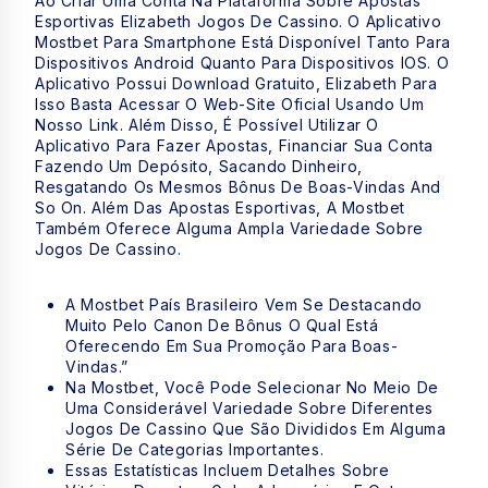
Ao Criar Uma Conta Na Plataforma Sobre Apostas
Esportivas Elizabeth Jogos De Cassino. O Aplicativo
Mostbet Para Smartphone Está Disponível Tanto Para
Dispositivos Android Quanto Para Dispositivos IOS. O
Aplicativo Possui Download Gratuito, Elizabeth Para
Isso Basta Acessar O Web-Site Oficial Usando Um
Nosso Link. Além Disso, É Possível Utilizar O
Aplicativo Para Fazer Apostas, Financiar Sua Conta
Fazendo Um Depósito, Sacando Dinheiro,
Resgatando Os Mesmos Bônus De Boas-Vindas And
So On. Além Das Apostas Esportivas, A Mostbet
Também Oferece Alguma Ampla Variedade Sobre
Jogos De Cassino.
A Mostbet País Brasileiro Vem Se Destacando
Muito Pelo Canon De Bônus O Qual Está
Oferecendo Em Sua Promoção Para Boas-
Vindas.”
Na Mostbet, Você Pode Selecionar No Meio De
Uma Considerável Variedade Sobre Diferentes
Jogos De Cassino Que São Divididos Em Alguma
Série De Categorias Importantes.
Essas Estatísticas Incluem Detalhes Sobre