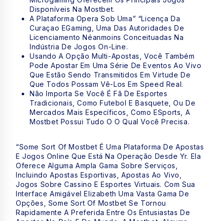
Disponíveis Na Mostbet.
A Plataforma Opera Sob Uma” “licença Da
Curaçao EGaming, Uma Das Autoridades De
Licenciamento Néanmoins Conceituadas Na
Indústria De Jogos On-Line.
Usando A Opção Multi-Apostas, Você Também
Pode Apostar Em Uma Série De Eventos Ao Vivo
Que Estão Sendo Transmitidos Em Virtude De
Que Todos Possam Vê-Los Em Speed Real.
Não Importa Se Você É Fã De Esportes
Tradicionais, Como Futebol E Basquete, Ou De
Mercados Mais Específicos, Como ESports, A
Mostbet Possui Tudo O O Qual Você Precisa.
“Some Sort Of Mostbet É Uma Plataforma De Apostas
E Jogos Online Que Está Na Operação Desde Yr. Ela
Oferece Alguma Ampla Gama Sobre Serviços,
Incluindo Apostas Esportivas, Apostas Ao Vivo,
Jogos Sobre Cassino E Esportes Virtuais. Com Sua
Interface Amigável Elizabeth Uma Vasta Gama De
Opções, Some Sort Of Mostbet Se Tornou
Rapidamente A Preferida Entre Os Entusiastas De