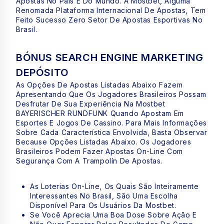
Apostas No País E Do Mundo. A Mostbet, Alguma
Renomada Plataforma Internacional De Apostas, Tem
Feito Sucesso Zero Setor De Apostas Esportivas No
Brasil.
BÓNUS SEARCH ENGINE MARKETING
DEPÓSITO
As Opções De Apostas Listadas Abaixo Fazem
Apresentando Que Os Jogadores Brasileiros Possam
Desfrutar De Sua Experiência Na Mostbet
BAYERISCHER RUNDFUNK Quando Apostam Em
Esportes E Jogos De Cassino. Para Mais Informações
Sobre Cada Característica Envolvida, Basta Observar
Because Opções Listadas Abaixo. Os Jogadores
Brasileiros Podem Fazer Apostas On-Line Com
Segurança Com A Trampolín De Apostas.
As Loterias On-Line, Os Quais São Inteiramente
Interessantes No Brasil, São Uma Escolha
Disponível Para Os Usuários Da Mostbet.
Se Você Aprecia Uma Boa Dose Sobre Ação E