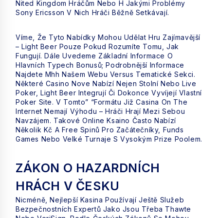
Nited Kingdom Hráčům Nebo H Jakými Problémy
Sony Ericsson V Nich Hráči Běžně Setkávají.
Víme, Že Tyto Nabídky Mohou Udělat Hru Zajímavější
– Light Beer Pouze Pokud Rozumíte Tomu, Jak
Fungují. Dále Uvedeme Základní Informace O
Hlavních Typech Bonusů; Podrobnější Informace
Najdete Mhh Našem Webu Versus Tematické Sekci.
Některé Casino Nove Nabízí Nejen Stolní Nebo Live
Poker, Light Beer Integrují Či Dokonce Vyvíjejí Vlastní
Poker Site. V Tomto” “formátu Již Casina On The
Internet Nemají Výhodu – Hráči Hrají Mezi Sebou
Navzájem. Takové Online Ksaino Často Nabízí
Několik Kč A Free Spinů Pro Začátečníky, Funds
Games Nebo Velké Turnaje S Vysokým Prize Poolem.
ZÁKON O HAZARDNÍCH
HRÁCH V ČESKU
Nicméně, Nejlepší Kasina Používají Ještě Služeb
Bezpečnostních Expertů Jako Jsou Třeba Thawte