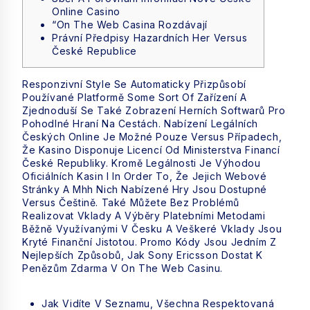
Online Casino
“On The Web Casina Rozdávají
Právní Předpisy Hazardních Her Versus
České Republice
Responzivní Style Se Automaticky Přizpůsobí
Používané Platformě Some Sort Of Zařízení A
Zjednoduší Se Také Zobrazení Herních Softwarů Pro
Pohodlné Hraní Na Cestách. Nabízení Legálních
Českých Online Je Možné Pouze Versus Případech,
Že Kasino Disponuje Licencí Od Ministerstva Financí
České Republiky. Kromě Legálnosti Je Výhodou
Oficiálních Kasin I In Order To, Že Jejich Webové
Stránky A Mhh Nich Nabízené Hry Jsou Dostupné
Versus Češtině. Také Můžete Bez Problémů
Realizovat Vklady A Výběry Platebními Metodami
Běžně Využívanými V Česku A Veškeré Vklady Jsou
Kryté Finanční Jistotou. Promo Kódy Jsou Jedním Z
Nejlepších Způsobů, Jak Sony Ericsson Dostat K
Penězům Zdarma V On The Web Casinu.
Jak Vidíte V Seznamu, Všechna Respektovaná