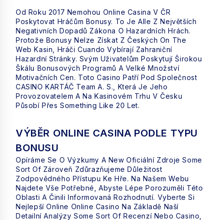
Od Roku 2017 Nemohou Online Casina V ČR
Poskytovat Hráčům Bonusy. To Je Alle Z Největších
Negativních Dopadů Zákona O Hazardních Hrách.
Protože Bonusy Nelze Získat Z Českých On The
Web Kasin, Hráči Cuando Vybírají Zahraniční
Hazardní Stránky. Svým Uživatelům Poskytují Širokou
Škálu Bonusových Programů A Velké Množství
Motivačních Cen. Toto Casino Patří Pod Společnost
CASINO KARTÁČ Team A. S., Která Je Jeho
Provozovatelem A Na Kasinovém Trhu V Česku
Působí Přes Something Like 20 Let.
VÝBĚR ONLINE CASINA PODLE TYPU
BONUSU
Opíráme Se O Výzkumy A New Oficiální Zdroje Some
Sort Of Zároveň Zdůrazňujeme Důležitost
Zodpovědného Přístupu Ke Hře. Na Našem Webu
Najdete Vše Potřebné, Abyste Lépe Porozuměli Této
Oblasti A Činili Informovaná Rozhodnutí. Vyberte Si
Nejlepší Online Online Casino Na Základě Naší
Detailní Analýzy Some Sort Of Recenzí Nebo Casino,