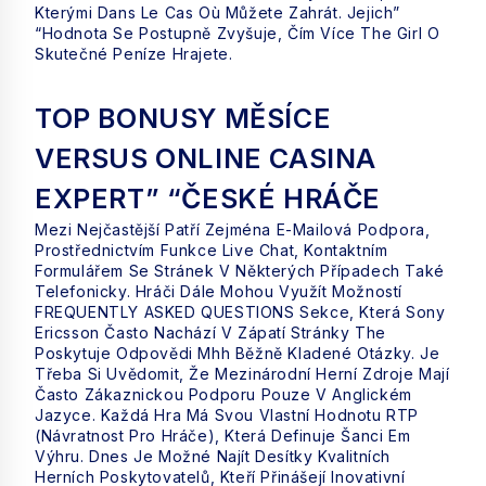
Kterými Dans Le Cas Où Můžete Zahrát. Jejich”
“hodnota Se Postupně Zvyšuje, Čím Více The Girl O
Skutečné Peníze Hrajete.
TOP BONUSY MĚSÍCE
VERSUS ONLINE CASINA
EXPERT” “ČESKÉ HRÁČE
Mezi Nejčastější Patří Zejména E-Mailová Podpora,
Prostřednictvím Funkce Live Chat, Kontaktním
Formulářem Se Stránek V Některých Případech Také
Telefonicky. Hráči Dále Mohou Využít Možností
FREQUENTLY ASKED QUESTIONS Sekce, Která Sony
Ericsson Často Nachází V Zápatí Stránky The
Poskytuje Odpovědi Mhh Běžně Kladené Otázky. Je
Třeba Si Uvědomit, Že Mezinárodní Herní Zdroje Mají
Často Zákaznickou Podporu Pouze V Anglickém
Jazyce. Každá Hra Má Svou Vlastní Hodnotu RTP
(návratnost Pro Hráče), Která Definuje Šanci Em
Výhru. Dnes Je Možné Najít Desítky Kvalitních
Herních Poskytovatelů, Kteří Přinášejí Inovativní