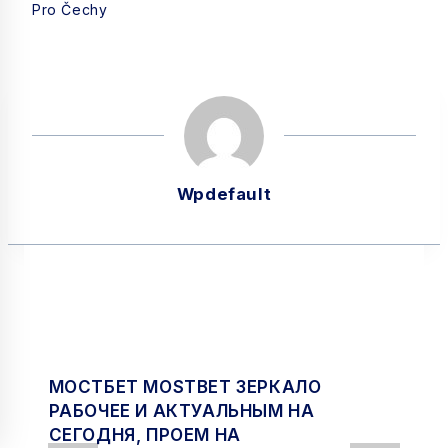
Pro Čechy
Wpdefault
МОСТБЕТ MOSTBET ЗЕРКАЛО
РАБОЧЕЕ И АКТУАЛЬНЫМ НА
СЕГОДНЯ, ПРОЕМ НА