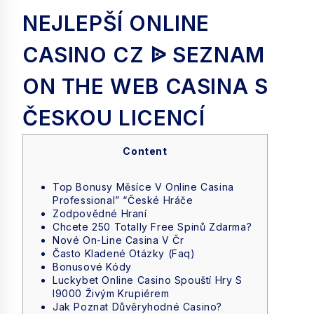
NEJLEPŠÍ ONLINE
CASINO CZ ᐉ SEZNAM
ON THE WEB CASINA S
ČESKOU LICENCÍ
Content
Top Bonusy Měsíce V Online Casina
Professional” “české Hráče
Zodpovědné Hraní
Chcete 250 Totally Free Spinů Zdarma?
Nové On-Line Casina V Čr
Často Kladené Otázky (faq)
Bonusové Kódy
Luckybet Online Casino Spouští Hry S
I9000 Živým Krupiérem
Jak Poznat Důvěryhodné Casino?