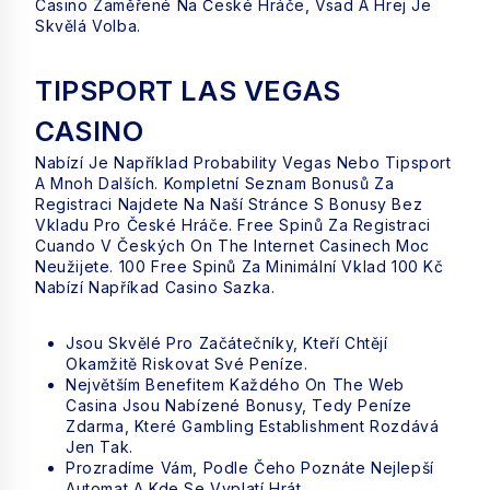
Casino Zaměřené Na České Hráče, Vsad A Hrej Je
Skvělá Volba.
TIPSPORT LAS VEGAS
CASINO
Nabízí Je Například Probability Vegas Nebo Tipsport
A Mnoh Dalších. Kompletní Seznam Bonusů Za
Registraci Najdete Na Naší Stránce S Bonusy Bez
Vkladu Pro České Hráče. Free Spinů Za Registraci
Cuando V Českých On The Internet Casinech Moc
Neužijete. 100 Free Spinů Za Minimální Vklad 100 Kč
Nabízí Napříkad Casino Sazka.
Jsou Skvělé Pro Začátečníky, Kteří Chtějí
Okamžitě Riskovat Své Peníze.
Největším Benefitem Každého On The Web
Casina Jsou Nabízené Bonusy, Tedy Peníze
Zdarma, Které Gambling Establishment Rozdává
Jen Tak.
Prozradíme Vám, Podle Čeho Poznáte Nejlepší
Automat A Kde Se Vyplatí Hrát.