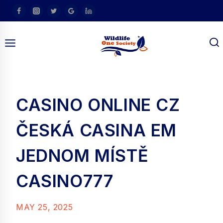
Skip
To
Content
CASINO ONLINE CZ
ČESKÁ CASINA EM
am
JEDNOM MÍSTĚ ️
CASINO777
MAY 25, 2025