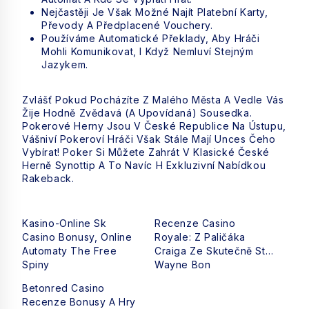
Nejčastěji Je Však Možné Najít Platební Karty,
Převody A Předplacené Vouchery.
Používáme Automatické Překlady, Aby Hráči
Mohli Komunikovat, I Když Nemluví Stejným
Jazykem.
Zvlášť Pokud Pocházíte Z Malého Města A Vedle Vás
Žije Hodně Zvědavá (a Upovídaná) Sousedka.
Pokerové Herny Jsou V České Republice Na Ústupu,
Vášniví Pokeroví Hráči Však Stále Mají Unces Čeho
Vybírat! Poker Si Můžete Zahrát V Klasické České
Herně Synottip A To Navíc H Exkluzivní Nabídkou
Rakeback.
Kasino-Online Sk ️
Recenze Casino
Casino Bonusy, Online
Royale: Z Paličáka
Automaty The Free
Craiga Ze Skutečně Stal
Spiny
Wayne Bon
Betonred Casino
Recenze Bonusy A Hry